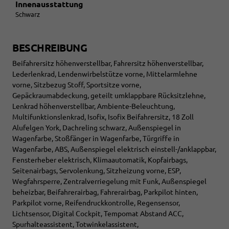
Innenausstattung
Schwarz
BESCHREIBUNG
Beifahrersitz höhenverstellbar, Fahrersitz höhenverstellbar,
Lederlenkrad, Lendenwirbelstütze vorne, Mittelarmlehne
vorne, Sitzbezug Stoff, Sportsitze vorne,
Gepäckraumabdeckung, geteilt umklappbare Rücksitzlehne,
Lenkrad höhenverstellbar, Ambiente-Beleuchtung,
Multifunktionslenkrad, Isofix, Isofix Beifahrersitz, 18 Zoll
Alufelgen York, Dachreling schwarz, Außenspiegel in
Wagenfarbe, Stoßfänger in Wagenfarbe, Türgriffe in
Wagenfarbe, ABS, Außenspiegel elektrisch einstell-/anklappbar,
Fensterheber elektrisch, Klimaautomatik, Kopfairbags,
Seitenairbags, Servolenkung, Sitzheizung vorne, ESP,
Wegfahrsperre, Zentralverriegelung mit Funk, Außenspiegel
beheizbar, Beifahrerairbag, Fahrerairbag, Parkpilot hinten,
Parkpilot vorne, Reifendruckkontrolle, Regensensor,
Lichtsensor, Digital Cockpit, Tempomat Abstand ACC,
Spurhalteassistent, Totwinkelassistent,