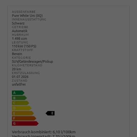
AUSSENFARBE
Pure White Uni (0Q)
INNENAUSSTATTUNG
Schwarz
GETRIEBE
Automatik
HUBRAUM
1.498 ccm
LEISTUNG
110 kW (150 PS)
KRAFTSTOFF
Benzin
KATEGORIE
SUV/Geländewagen/Pickup
KILOMETERSTAND
20 km
ERSTZULASSUNG
01.07.2026
ZUSTAND
unfallfrei
Verbrauch kombiniert:
6,10 l/100km
Verbrauch Innenstadt:
7,70 l/100km