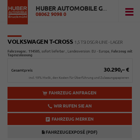
HUBER AUTOMOBILE GMBH
08062 9098 0
VOLKSWAGEN T-CROSS
1,5 TSI DSG R-LINE - LAGER
Fahrzeugnr.
:
114505
,
sofort lieferbar
, Landesversion: EU - Europa,
Fahrzeug mit
Tageszulassung
30.290,– €
Gesamtpreis
incl. 19% MwSt., den Kosten für Überführung und Zulassungspapieren
FAHRZEUG ANFRAGEN
WIR RUFEN SIE AN
FAHRZEUG MERKEN
FAHRZEUGEXPOSÉ (PDF)