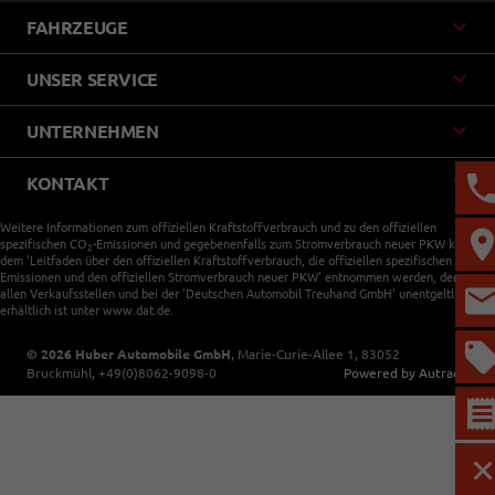
FAHRZEUGE
UNSER SERVICE
UNTERNEHMEN
KONTAKT
Weitere Informationen zum offiziellen Kraftstoffverbrauch und zu den offiziellen
spezifischen CO
-Emissionen und gegebenenfalls zum Stromverbrauch neuer PKW können
2
dem 'Leitfaden über den offiziellen Kraftstoffverbrauch, die offiziellen spezifischen CO
-
2
Emissionen und den offiziellen Stromverbrauch neuer PKW' entnommen werden, der an
allen Verkaufsstellen und bei der 'Deutschen Automobil Treuhand GmbH' unentgeltlich
erhältlich ist unter www.dat.de.
© 2026
Huber Automobile GmbH
,
Marie-Curie-Allee 1
,
83052
Bruckmühl,
+49(0)8062-9098-0
Powered by Autrado
M