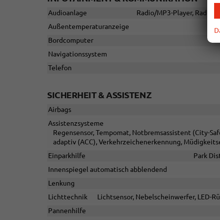
Audioanlage
Radio/MP3-Player, Radio, S
Außentemperaturanzeige
D
Bordcomputer
Navigationssystem
Telefon
SICHERHEIT & ASSISTENZ
Airbags
Assistenzsysteme
Regensensor, Tempomat, Notbremsassistent (City-Safe
adaptiv (ACC), Verkehrzeichenerkennung, Müdigkeits
Einparkhilfe
Park Dis
Innenspiegel automatisch abblendend
Lenkung
Lichttechnik
Lichtsensor, Nebelscheinwerfer, LED-Rü
Pannenhilfe