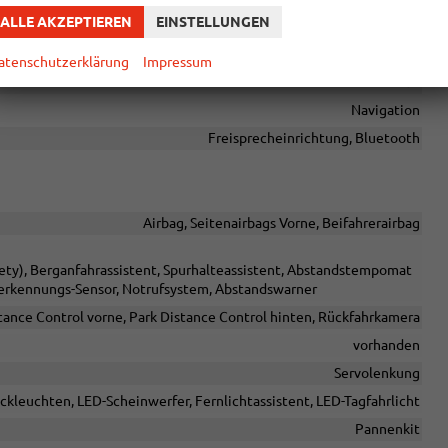
ALLE AKZEPTIEREN
EINSTELLUNGEN
chnittstelle MP3, Schnittstelle USB, Digitalradio DAB, Touchscreen
vorhanden
atenschutzerklärung
Impressum
vorhanden
Navigation
Freisprecheinrichtung, Bluetooth
Airbag, Seitenairbags Vorne, Beifahrerairbag
ty), Berganfahrassistent, Spurhalteassistent, Abstandstempomat
erkennungs-Sensor, Notrufsystem, Abstandswarner
tance Control vorne, Park Distance Control hinten, Rückfahrkamera
vorhanden
Servolenkung
ckleuchten, LED-Scheinwerfer, Fernlichtassistent, LED-Tagfahrlicht
Pannenkit