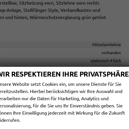
rstellbar, Sitzheizung vorn, Sitzlehne vorn rechts
top-Anlage, Stoßfänger Style, Verbandkasten und
orn und hinten, Wärmeschutzverglasung grün getönt
Mittelarmlehne
vorhanden
elektrisch 4-fach
Klimaautomatik, 2-Zonen-Klimaautomatik
WIR RESPEKTIEREN IHRE PRIVATSPHÄRE
vorhanden
nsere Website setzt Cookies ein, um unsere Dienste für Sie
in Leder, höhenverstellbar, mit Multifunktionen
ereitzustellen. Hierbei berücksichtigen wir Ihre Auswahl und
erarbeiten nur die Daten für Marketing, Analytics und
hiebbar, Rücksitzbank hinten geteilt, Sitzheizung, Umklappbarer
ersonalisierung, für die Sie uns Ihr Einverständnis geben. Sie
Höhenverstellbarer Fahrer- und Beifahrersitz
önnen Ihre Einwilligung jederzeit mit Wirkung für die Zukunft
iderrufen.