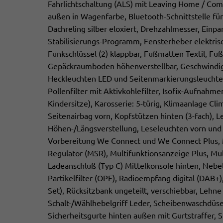
Fahrlichtschaltung (ALS) mit Leaving Home / Com
außen in Wagenfarbe, Bluetooth-Schnittstelle für
Dachreling silber eloxiert, Drehzahlmesser, Einp
Stabilisierungs-Programm, Fensterheber elektris
Funkschlüssel (2) klappbar, Fußmatten Textil, 
Gepäckraumboden höhenverstellbar, Geschwindig
Heckleuchten LED und Seitenmarkierungsleuchten
Pollenfilter mit Aktivkohlefilter, Isofix-Aufnahmen
Kindersitze), Karosserie: 5-türig, Klimaanlage Cl
Seitenairbag vorn, Kopfstützen hinten (3-fach), L
Höhen-/Längsverstellung, Leseleuchten vorn und 
Vorbereitung We Connect und We Connect Plus, M
Regulator (MSR), Multifunktionsanzeige Plus, Mul
Ladeanschluß (Typ C) Mittelkonsole hinten, Nebel
Partikelfilter (OPF), Radioempfang digital (DAB+
Set), Rücksitzbank ungeteilt, verschiebbar, Lehn
Schalt-/Wählhebelgriff Leder, Scheibenwaschdüsen
Sicherheitsgurte hinten außen mit Gurtstraffer, S