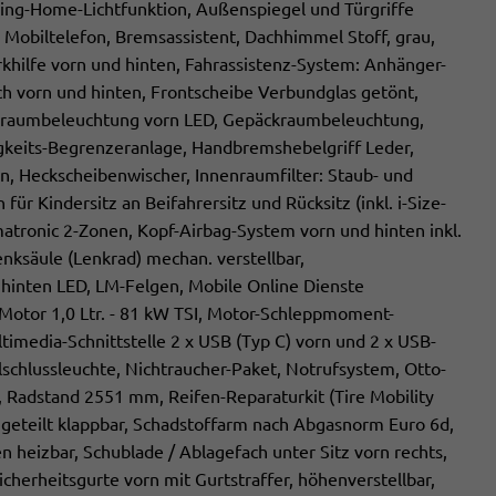
ing-Home-Lichtfunktion, Außenspiegel und Türgriffe
 Mobiltelefon, Bremsassistent, Dachhimmel Stoff, grau,
arkhilfe vorn und hinten, Fahrassistenz-System: Anhänger-
ch vorn und hinten, Frontscheibe Verbundglas getönt,
Fußraumbeleuchtung vorn LED, Gepäckraumbeleuchtung,
keits-Begrenzeranlage, Handbremshebelgriff Leder,
, Heckscheibenwischer, Innenraumfilter: Staub- und
 für Kindersitz an Beifahrersitz und Rücksitz (inkl. i-Size-
imatronic 2-Zonen, Kopf-Airbag-System vorn und hinten inkl.
enksäule (Lenkrad) mechan. verstellbar,
hinten LED, LM-Felgen, Mobile Online Dienste
otor 1,0 Ltr. - 81 kW TSI, Motor-Schleppmoment-
timedia-Schnittstelle 2 x USB (Typ C) vorn und 2 x USB-
schlussleuchte, Nichtraucher-Paket, Notrufsystem, Otto-
), Radstand 2551 mm, Reifen-Reparaturkit (Tire Mobility
e geteilt klappbar, Schadstoffarm nach Abgasnorm Euro 6d,
 heizbar, Schublade / Ablagefach unter Sitz vorn rechts,
icherheitsgurte vorn mit Gurtstraffer, höhenverstellbar,