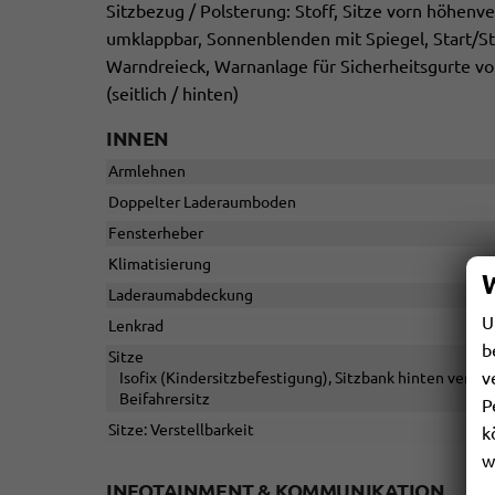
Sitzbezug / Polsterung: Stoff, Sitze vorn höhenve
umklappbar, Sonnenblenden mit Spiegel, Start/S
Warndreieck, Warnanlage für Sicherheitsgurte v
(seitlich / hinten)
INNEN
Armlehnen
Doppelter Laderaumboden
Fensterheber
Klimatisierung
Laderaumabdeckung
U
Lenkrad
b
Sitze
v
Isofix (Kindersitzbefestigung), Sitzbank hinten versc
Beifahrersitz
P
Sitze: Verstellbarkeit
k
w
INFOTAINMENT & KOMMUNIKATION