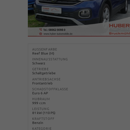
AUSSENFARBE
Reef Blue (M)
INNENAUSSTATTUNG
Schwarz
GETRIEBE
Schaltgetriebe
ANTRIEBSACHSE
Frontantrieb
SCHADSTOFFKLASSE
Euro 6 AP
HUBRAUM
999 ccm
LEISTUNG
81 kW (110 PS)
KRAFTSTOFF
Benzin
KATEGORIE