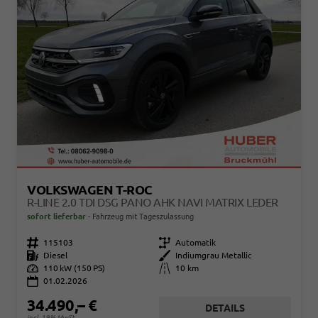
VOLKSWAGEN T-ROC
R-LINE 2.0 TDI DSG PANO AHK NAVI MATRIX LEDER
sofort lieferbar
Fahrzeug mit Tageszulassung
Fahrzeugnr.
115103
Getriebe
Automatik
Kraftstoff
Diesel
Außenfarbe
Indiumgrau Metallic
Leistung
110 kW (150 PS)
Kilometerstand
10 km
01.02.2026
34.490,– €
DETAILS
incl. 19% MwSt.