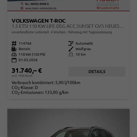
VOLKSWAGEN T-ROC
1.5 ETSI 110 KW LIFE DSG ACC SUNSET GV5 NEUES MODELL
unverbindliche Lieferzeit:
4 Wochen
Fahrzeug mit Tageszulassung
Fahrzeugnr.
114766
Getriebe
Automatik
Kraftstoff
Benzin
Außenfarbe
Wolfgrau
Leistung
110 kW (150 PS)
Kilometerstand
10 km
01.03.2026
31.740,– €
DETAILS
incl. 19% MwSt.
Verbrauch kombiniert:
5,90 l/100km
CO
-Klasse:
D
2
CO
-Emissionen:
133,00 g/km
2