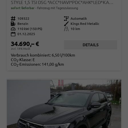
STYLE 1,5 TSI DSG *ACC*NAVI*PDC*AHK*LED*KAMERA*TEMPOMAT*19-ZOLL
sofort lieferbar
Fahrzeug mit Tageszulassung
Fahrzeugnr.
109322
Getriebe
Automatik
Kraftstoff
Benzin
Außenfarbe
Kings Red Metallic
Leistung
110 kW (150 PS)
Kilometerstand
10 km
01.12.2025
34.690,– €
DETAILS
incl. 19% MwSt.
Verbrauch kombiniert:
6,50 l/100km
CO
-Klasse:
E
2
CO
-Emissionen:
141,00 g/km
2