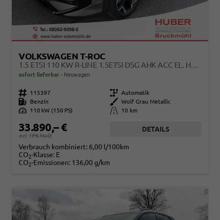
VOLKSWAGEN T-ROC
1.5 ETSI 110 KW R-LINE 1.5ETSI DSG AHK ACC EL. HK 18 ZOLL
sofort lieferbar
Neuwagen
Fahrzeugnr.
115397
Getriebe
Automatik
Kraftstoff
Benzin
Außenfarbe
Wolf Grau Metallic
Leistung
110 kW (150 PS)
Kilometerstand
10 km
33.890,– €
DETAILS
incl. 19% MwSt.
Verbrauch kombiniert:
6,00 l/100km
CO
-Klasse:
E
2
CO
-Emissionen:
136,00 g/km
2