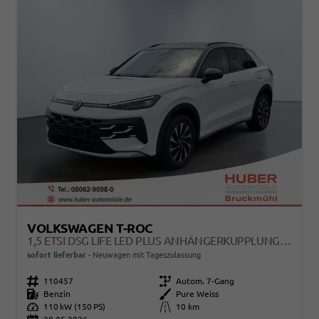
VOLKSWAGEN T-ROC
1,5 ETSI DSG LIFE LED PLUS ANHÄNGERKUPPLUNG NAVIGATION DIGITAL PRO SITZHEIZUNG BEHEIZTES LENKRAD 17 ZOLL ALU 5J GARANTIE
sofort lieferbar
Neuwagen mit Tageszulassung
Fahrzeugnr.
110457
Getriebe
Autom. 7-Gang
Kraftstoff
Benzin
Außenfarbe
Pure Weiss
Leistung
110 kW (150 PS)
Kilometerstand
10 km