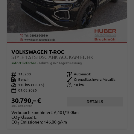
VOLKSWAGEN T-ROC
STYLE 1.5TSI DSG AHK ACC KAM EL. HK
sofort lieferbar
Fahrzeug mit Tageszulassung
Fahrzeugnr.
115200
Getriebe
Automatik
Kraftstoff
Benzin
Außenfarbe
Grenadillschwarz Metallic
Leistung
110 kW (150 PS)
Kilometerstand
10 km
01.08.2026
30.790,– €
DETAILS
incl. 19% MwSt.
Verbrauch kombiniert:
6,40 l/100km
CO
-Klasse:
E
2
CO
-Emissionen:
146,00 g/km
2