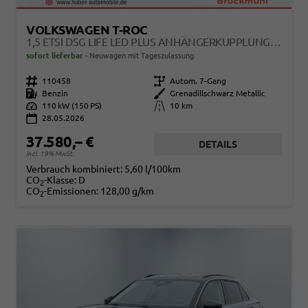
VOLKSWAGEN T-ROC
1,5 ETSI DSG LIFE LED PLUS ANHÄNGERKUPPLUNG NAVIGATION DIGITAL PRO SITZHEIZUNG BEHEIZTES LENKRAD 17 ZOLL ALU 5J GARANTIE
sofort lieferbar
Neuwagen mit Tageszulassung
Fahrzeugnr.
110458
Getriebe
Autom. 7-Gang
Kraftstoff
Benzin
Außenfarbe
Grenadillschwarz Metallic
Leistung
110 kW (150 PS)
Kilometerstand
10 km
28.05.2026
37.580,– €
DETAILS
incl. 19% MwSt.
Verbrauch kombiniert:
5,60 l/100km
CO
-Klasse:
D
2
CO
-Emissionen:
128,00 g/km
2