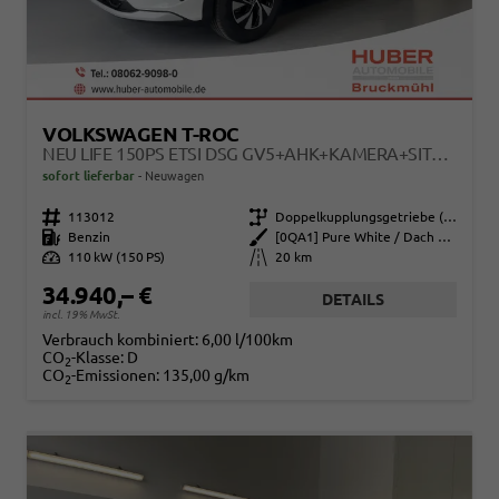
VOLKSWAGEN T-ROC
NEU LIFE 150PS ETSI DSG GV5+AHK+KAMERA+SITZHEIZ+LENKRADHEIZ+GETÖNT.SCHEIBEN
sofort lieferbar
Neuwagen
Fahrzeugnr.
113012
Getriebe
Doppelkupplungsgetriebe (DSG)
Kraftstoff
Benzin
Außenfarbe
[0QA1] Pure White / Dach Schwarz
Leistung
110 kW (150 PS)
Kilometerstand
20 km
34.940,– €
DETAILS
incl. 19% MwSt.
Verbrauch kombiniert:
6,00 l/100km
CO
-Klasse:
D
2
CO
-Emissionen:
135,00 g/km
2