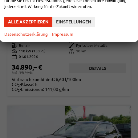
für die Sie uns Ihr Einverständnis geben. Sie können Ihre Einwilligung
jederzeit mit Wirkung für die Zukunft widerrufen.
VOLKSWAGEN T-ROC
ALLE AKZEPTIEREN
EINSTELLUNGEN
BLACK STYLE 1,5 TSI DSG*AHK*ACC*MATRIX-LED*SHZ*PDC*KAMERA*TEMPOMAT*19-ZOLL
sofort lieferbar
Fahrzeug mit Tageszulassung
Datenschutzerklärung
Impressum
Fahrzeugnr.
110721
Getriebe
Automatik
Kraftstoff
Benzin
Außenfarbe
Pyritsilber Metallic
Leistung
110 kW (150 PS)
Kilometerstand
10 km
01.01.2026
34.890,– €
DETAILS
incl. 19% MwSt.
Verbrauch kombiniert:
6,60 l/100km
CO
-Klasse:
E
2
CO
-Emissionen:
141,00 g/km
2