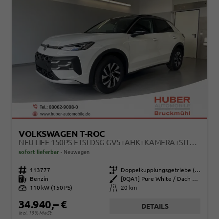
VOLKSWAGEN T-ROC
NEU LIFE 150PS ETSI DSG GV5+AHK+KAMERA+SITZHEIZ+LENKRADHEIZ+GETÖNT.SCHEIBEN
sofort lieferbar
Neuwagen
Fahrzeugnr.
113777
Getriebe
Doppelkupplungsgetriebe (DSG)
Kraftstoff
Benzin
Außenfarbe
[0QA1] Pure White / Dach Schwarz
Leistung
110 kW (150 PS)
Kilometerstand
20 km
34.940,– €
DETAILS
incl. 19% MwSt.