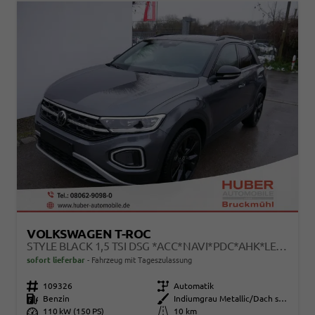
VOLKSWAGEN T-ROC
STYLE BLACK 1,5 TSI DSG *ACC*NAVI*PDC*AHK*LED*KAMERA*TEMPOMAT*19-ZOLL
sofort lieferbar
Fahrzeug mit Tageszulassung
Fahrzeugnr.
109326
Getriebe
Automatik
Kraftstoff
Benzin
Außenfarbe
Indiumgrau Metallic/Dach schwarz
Leistung
110 kW (150 PS)
Kilometerstand
10 km