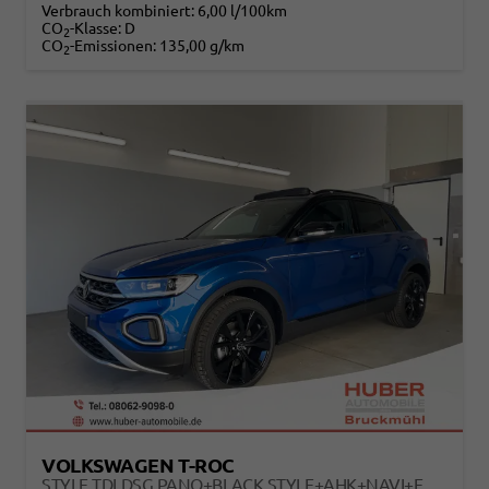
Verbrauch kombiniert:
6,00 l/100km
CO
-Klasse:
D
2
CO
-Emissionen:
135,00 g/km
2
VOLKSWAGEN T-ROC
STYLE TDI DSG PANO+BLACK STYLE+AHK+NAVI+ERGOACTIVE+IQ.DRIVE+KAMERA+KEYLESS