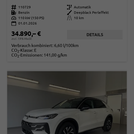
Fahrzeugnr.
110729
Getriebe
Automatik
Kraftstoff
Benzin
Außenfarbe
Deepblack Perleffekt
Leistung
110 kW (150 PS)
Kilometerstand
10 km
01.01.2026
34.890,– €
DETAILS
incl. 19% MwSt.
Verbrauch kombiniert:
6,60 l/100km
CO
-Klasse:
E
2
CO
-Emissionen:
141,00 g/km
2