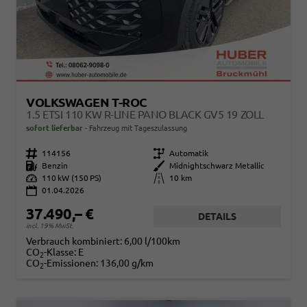
VOLKSWAGEN T-ROC
1.5 ETSI 110 KW R-LINE PANO BLACK GV5 19 ZOLL
sofort lieferbar
Fahrzeug mit Tageszulassung
Fahrzeugnr.
114156
Getriebe
Automatik
Kraftstoff
Benzin
Außenfarbe
Midnightschwarz Metallic
Leistung
110 kW (150 PS)
Kilometerstand
10 km
01.04.2026
37.490,– €
DETAILS
incl. 19% MwSt.
Verbrauch kombiniert:
6,00 l/100km
CO
-Klasse:
E
2
CO
-Emissionen:
136,00 g/km
2