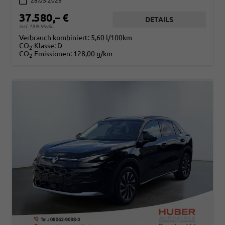
28.05.2026
37.580,– €
DETAILS
incl. 19% MwSt.
Verbrauch kombiniert:
5,60 l/100km
CO
-Klasse:
D
2
CO
-Emissionen:
128,00 g/km
2