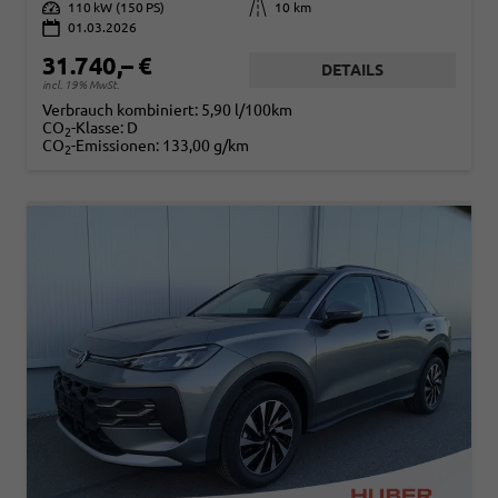
Leistung
110 kW (150 PS)
Kilometerstand
10 km
01.03.2026
31.740,– €
DETAILS
incl. 19% MwSt.
Verbrauch kombiniert:
5,90 l/100km
CO
-Klasse:
D
2
CO
-Emissionen:
133,00 g/km
2