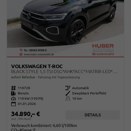
VOLKSWAGEN T-ROC
BLACK STYLE 1,5 TSI DSG*AHK*ACC*MATRIX-LED*SHZ*PDC*KAMERA*TEMPOMAT*19-ZOLL
sofort lieferbar
Fahrzeug mit Tageszulassung
Fahrzeugnr.
110728
Getriebe
Automatik
Kraftstoff
Benzin
Außenfarbe
Deepblack Perleffekt
Leistung
110 kW (150 PS)
Kilometerstand
10 km
01.01.2026
34.890,– €
DETAILS
incl. 19% MwSt.
Verbrauch kombiniert:
6,60 l/100km
CO
-Klasse:
E