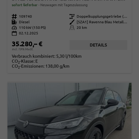
sofort lieferbar
Neuwagen mit Tageszulassung
Fahrzeugnr.
109740
Getriebe
Doppelkupplungsgetriebe (DSG)
Kraftstoff
Diesel
Außenfarbe
[5ZA1] Ravenna Blau Metallic / Dach Schwarz
Leistung
110 kW (150 PS)
Kilometerstand
20 km
02.12.2025
35.280,– €
DETAILS
incl. 19% MwSt.
Verbrauch kombiniert:
5,30 l/100km
CO
-Klasse:
E
2
CO
-Emissionen:
138,00 g/km
2