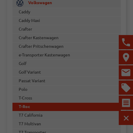
Volkswagen
Caddy
Caddy Maxi
Crafter
Crafter Kastenwagen
Crafter Pritschenwagen
e-Transporter Kastenwagen
Golf
Golf Variant
Passat Variant
Polo
T-Cross
T-Roc
T7 California
MEN
T7 Multivan
T7 Transporter