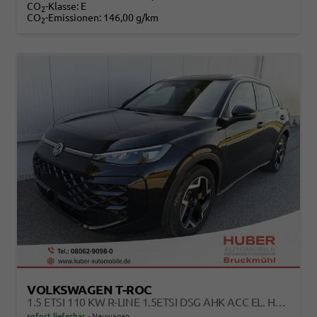
CO
-Klasse:
E
2
CO
-Emissionen:
146,00 g/km
2
VOLKSWAGEN T-ROC
1.5 ETSI 110 KW R-LINE 1.5ETSI DSG AHK ACC EL. HK 18 ZOLL
sofort lieferbar
Neuwagen