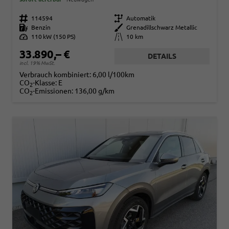
Fahrzeugnr.
114594
Getriebe
Automatik
Kraftstoff
Benzin
Außenfarbe
Grenadillschwarz Metallic
Leistung
110 kW (150 PS)
Kilometerstand
10 km
33.890,– €
DETAILS
incl. 19% MwSt.
Verbrauch kombiniert:
6,00 l/100km
CO
-Klasse:
E
2
CO
-Emissionen:
136,00 g/km
2