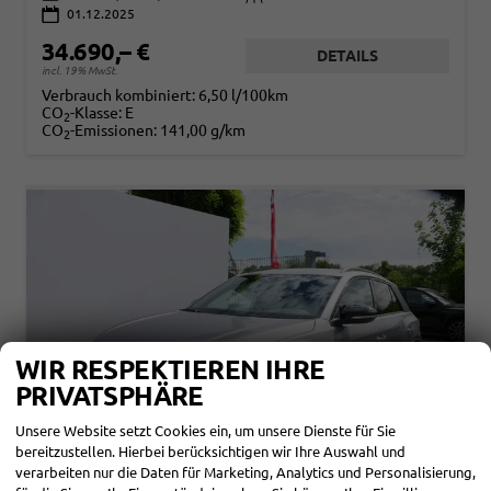
01.12.2025
34.690,– €
DETAILS
incl. 19% MwSt.
Verbrauch kombiniert:
6,50 l/100km
CO
-Klasse:
E
2
CO
-Emissionen:
141,00 g/km
2
WIR RESPEKTIEREN IHRE
PRIVATSPHÄRE
Unsere Website setzt Cookies ein, um unsere Dienste für Sie
bereitzustellen. Hierbei berücksichtigen wir Ihre Auswahl und
verarbeiten nur die Daten für Marketing, Analytics und Personalisierung,