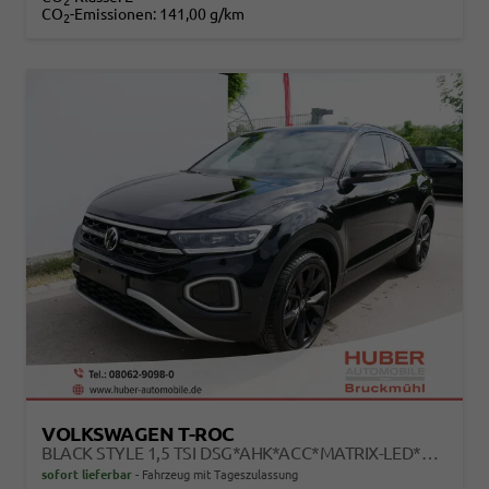
2
CO
-Emissionen:
141,00 g/km
2
VOLKSWAGEN T-ROC
BLACK STYLE 1,5 TSI DSG*AHK*ACC*MATRIX-LED*SHZ*PDC*KAMERA*TEMPOMAT*19-ZOLL
sofort lieferbar
Fahrzeug mit Tageszulassung