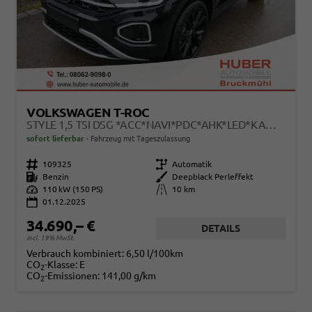
VOLKSWAGEN T-ROC
STYLE 1,5 TSI DSG *ACC*NAVI*PDC*AHK*LED*KAMERA*TEMPOMAT*19-ZOLL
sofort lieferbar
Fahrzeug mit Tageszulassung
Fahrzeugnr.
109325
Getriebe
Automatik
Kraftstoff
Benzin
Außenfarbe
Deepblack Perleffekt
Leistung
110 kW (150 PS)
Kilometerstand
10 km
01.12.2025
34.690,– €
DETAILS
incl. 19% MwSt.
Verbrauch kombiniert:
6,50 l/100km
CO
-Klasse:
E
2
CO
-Emissionen:
141,00 g/km
2