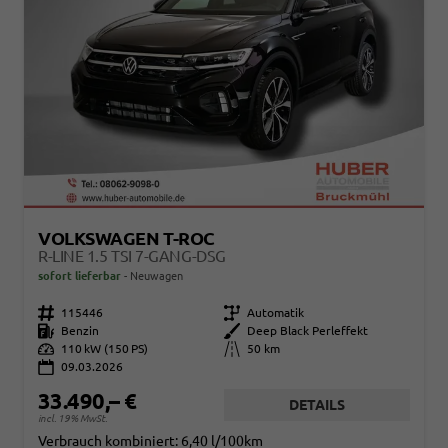
VOLKSWAGEN T-ROC
R-LINE 1.5 TSI 7-GANG-DSG
sofort lieferbar
Neuwagen
Fahrzeugnr.
115446
Getriebe
Automatik
Kraftstoff
Benzin
Außenfarbe
Deep Black Perleffekt
Leistung
110 kW (150 PS)
Kilometerstand
50 km
09.03.2026
33.490,– €
DETAILS
incl. 19% MwSt.
Verbrauch kombiniert:
6,40 l/100km