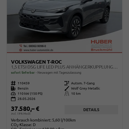
VOLKSWAGEN T-ROC
1,5 ETSI DSG LIFE LED PLUS ANHÄNGERKUPPLUNG NAVIGATION DIGITAL PRO SITZHEIZUNG BEHEIZTES LENKRAD 17 ZOLL ALU 5J GARANTIE
sofort lieferbar
Neuwagen mit Tageszulassung
Fahrzeugnr.
110459
Getriebe
Autom. 7-Gang
Kraftstoff
Benzin
Außenfarbe
Wolf Grey Metallic
Leistung
110 kW (150 PS)
Kilometerstand
10 km
28.05.2026
37.580,– €
DETAILS
incl. 19% MwSt.
Verbrauch kombiniert:
5,60 l/100km
CO
-Klasse:
D
2