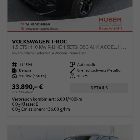
VOLKSWAGEN T-ROC
1.5 ETSI 110 KW R-LINE 1.5ETSI DSG AHK ACC EL. HK 18 ZOLL
unverbindliche Lieferzeit:
4 Wochen
Neuwagen
Fahrzeugnr.
114594
Getriebe
Automatik
Kraftstoff
Benzin
Außenfarbe
Grenadillschwarz Metallic
Leistung
110 kW (150 PS)
Kilometerstand
10 km
33.890,– €
DETAILS
incl. 19% MwSt.
Verbrauch kombiniert:
6,00 l/100km
CO
-Klasse:
E
2
CO
-Emissionen:
136,00 g/km
2