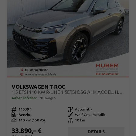
VOLKSWAGEN T-ROC
1.5 ETSI 110 KW R-LINE 1.5ETSI DSG AHK ACC EL. HK 18 ZOLL
sofort lieferbar
Neuwagen
Fahrzeugnr.
115397
Getriebe
Automatik
Kraftstoff
Benzin
Außenfarbe
Wolf Grau Metallic
Leistung
110 kW (150 PS)
Kilometerstand
10 km
33.890,– €
DETAILS
incl. 19% MwSt.