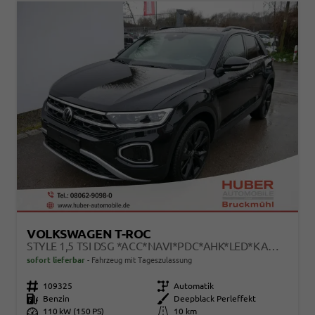
VOLKSWAGEN T-ROC
STYLE 1,5 TSI DSG *ACC*NAVI*PDC*AHK*LED*KAMERA*TEMPOMAT*19-ZOLL
sofort lieferbar
Fahrzeug mit Tageszulassung
Fahrzeugnr.
109325
Getriebe
Automatik
Kraftstoff
Benzin
Außenfarbe
Deepblack Perleffekt
Leistung
110 kW (150 PS)
Kilometerstand
10 km