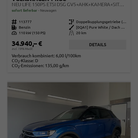
NEU LIFE 150PS ETSI DSG GV5+AHK+KAMERA+SITZHEIZ+LENKRADHEIZ+GETÖNT.SCHEIBEN
sofort lieferbar
Neuwagen
Fahrzeugnr.
113777
Getriebe
Doppelkupplungsgetriebe (DSG)
Kraftstoff
Benzin
Außenfarbe
[0QA1] Pure White / Dach Schwarz
Leistung
110 kW (150 PS)
Kilometerstand
20 km
34.940,– €
DETAILS
incl. 19% MwSt.
Verbrauch kombiniert:
6,00 l/100km
CO
-Klasse:
D
2
CO
-Emissionen:
135,00 g/km
2