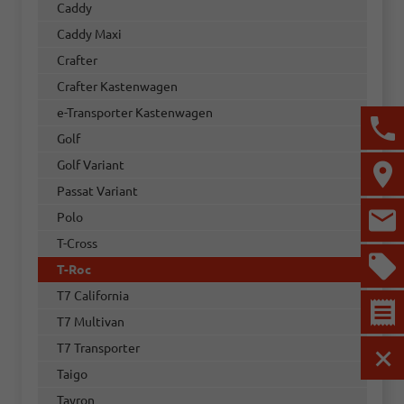
Caddy
Caddy Maxi
Crafter
Crafter Kastenwagen
e-Transporter Kastenwagen
Golf
Golf Variant
Passat Variant
Polo
T-Cross
T-Roc
T7 California
T7 Multivan
T7 Transporter
MEN
Taigo
Tayron