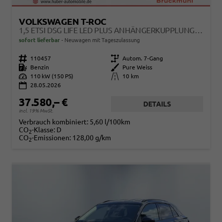
VOLKSWAGEN T-ROC
1,5 ETSI DSG LIFE LED PLUS ANHÄNGERKUPPLUNG NAVIGATION DIGITAL PRO SITZHEIZUNG BEHEIZTES LENKRAD 17 ZOLL ALU 5J GARANTIE
sofort lieferbar
Neuwagen mit Tageszulassung
Fahrzeugnr.
110457
Getriebe
Autom. 7-Gang
Kraftstoff
Benzin
Außenfarbe
Pure Weiss
Leistung
110 kW (150 PS)
Kilometerstand
10 km
28.05.2026
37.580,– €
DETAILS
incl. 19% MwSt.
Verbrauch kombiniert:
5,60 l/100km
CO
-Klasse:
D
2
CO
-Emissionen:
128,00 g/km
2