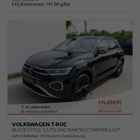
2
CO
-Emissionen:
141,00 g/km
2
VOLKSWAGEN T-ROC
BLACK STYLE 1,5 TSI DSG*AHK*ACC*MATRIX-LED*SHZ*PDC*KAMERA*TEMPOMAT*19-ZOLL
sofort lieferbar
Fahrzeug mit Tageszulassung