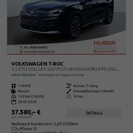
VOLKSWAGEN T-ROC
1,5 ETSI DSG LIFE LED PLUS ANHÄNGERKUPPLUNG NAVIGATION DIGITAL PRO SITZHEIZUNG BEHEIZTES LENKRAD 17 ZOLL ALU 5J GARANTIE
sofort lieferbar
Neuwagen mit Tageszulassung
Fahrzeugnr.
110458
Getriebe
Autom. 7-Gang
Kraftstoff
Benzin
Außenfarbe
Grenadillschwarz Metallic
Leistung
110 kW (150 PS)
Kilometerstand
10 km
28.05.2026
37.580,– €
DETAILS
incl. 19% MwSt.
Verbrauch kombiniert:
5,60 l/100km
CO
-Klasse:
D
2