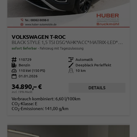
VOLKSWAGEN T-ROC
BLACK STYLE 1,5 TSI DSG*AHK*ACC*MATRIX-LED*SHZ*PDC*KAMERA*TEMPOMAT*19-ZOLL
sofort lieferbar
Fahrzeug mit Tageszulassung
Fahrzeugnr.
110729
Getriebe
Automatik
Kraftstoff
Benzin
Außenfarbe
Deepblack Perleffekt
Leistung
110 kW (150 PS)
Kilometerstand
10 km
01.01.2026
34.890,– €
DETAILS
incl. 19% MwSt.
Verbrauch kombiniert:
6,60 l/100km
CO
-Klasse:
E
2
CO
-Emissionen:
141,00 g/km
2