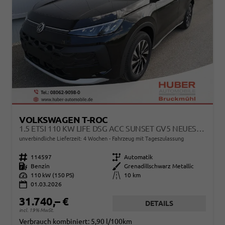
VOLKSWAGEN T-ROC
1.5 ETSI 110 KW LIFE DSG ACC SUNSET GV5 NEUES MODELL
unverbindliche Lieferzeit:
4 Wochen
Fahrzeug mit Tageszulassung
Fahrzeugnr.
114597
Getriebe
Automatik
Kraftstoff
Benzin
Außenfarbe
Grenadillschwarz Metallic
Leistung
110 kW (150 PS)
Kilometerstand
10 km
01.03.2026
31.740,– €
DETAILS
incl. 19% MwSt.
Verbrauch kombiniert:
5,90 l/100km