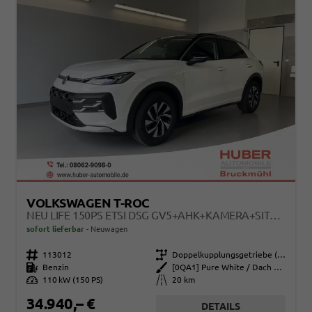
VOLKSWAGEN T-ROC
NEU LIFE 150PS ETSI DSG GV5+AHK+KAMERA+SITZHEIZ+LENKRADHEIZ+GETÖNT.SCHEIBEN
sofort lieferbar
Neuwagen
Fahrzeugnr.
113012
Getriebe
Doppelkupplungsgetriebe (DSG)
Kraftstoff
Benzin
Außenfarbe
[0QA1] Pure White / Dach Schwarz
Leistung
110 kW (150 PS)
Kilometerstand
20 km
34.940,– €
DETAILS