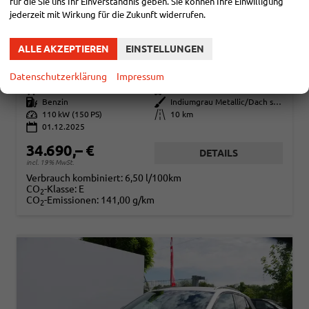
für die Sie uns Ihr Einverständnis geben. Sie können Ihre Einwilligung
jederzeit mit Wirkung für die Zukunft widerrufen.
VOLKSWAGEN T-ROC
ALLE AKZEPTIEREN
EINSTELLUNGEN
STYLE BLACK 1,5 TSI DSG *ACC*NAVI*PDC*AHK*LED*KAMERA*TEMPOMAT*19-ZOLL
sofort lieferbar
Fahrzeug mit Tageszulassung
Datenschutzerklärung
Impressum
Fahrzeugnr.
109326
Getriebe
Automatik
Kraftstoff
Benzin
Außenfarbe
Indiumgrau Metallic/Dach schwarz
Leistung
110 kW (150 PS)
Kilometerstand
10 km
01.12.2025
34.690,– €
DETAILS
incl. 19% MwSt.
Verbrauch kombiniert:
6,50 l/100km
CO
-Klasse:
E
2
CO
-Emissionen:
141,00 g/km
2