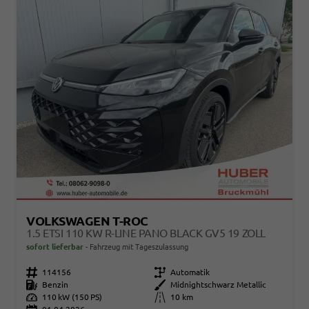
VOLKSWAGEN T-ROC
1.5 ETSI 110 KW R-LINE PANO BLACK GV5 19 ZOLL
sofort lieferbar
Fahrzeug mit Tageszulassung
Fahrzeugnr.
114156
Getriebe
Automatik
Kraftstoff
Benzin
Außenfarbe
Midnightschwarz Metallic
Leistung
110 kW (150 PS)
Kilometerstand
10 km