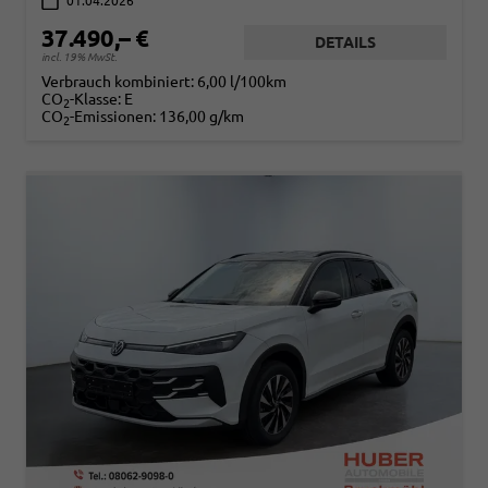
01.04.2026
37.490,– €
DETAILS
incl. 19% MwSt.
Verbrauch kombiniert:
6,00 l/100km
CO
-Klasse:
E
2
CO
-Emissionen:
136,00 g/km
2