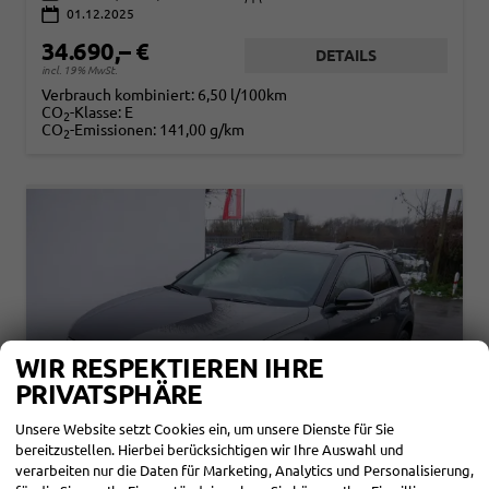
01.12.2025
34.690,– €
DETAILS
incl. 19% MwSt.
Verbrauch kombiniert:
6,50 l/100km
CO
-Klasse:
E
2
CO
-Emissionen:
141,00 g/km
2
WIR RESPEKTIEREN IHRE
PRIVATSPHÄRE
Unsere Website setzt Cookies ein, um unsere Dienste für Sie
bereitzustellen. Hierbei berücksichtigen wir Ihre Auswahl und
verarbeiten nur die Daten für Marketing, Analytics und Personalisierung,