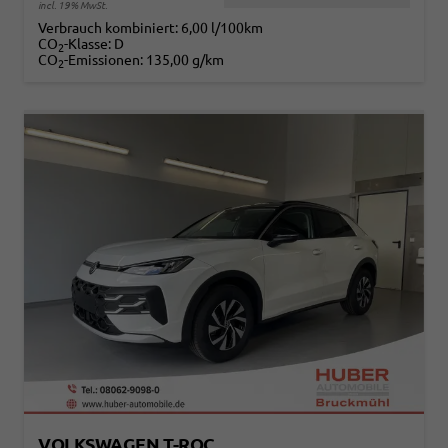
incl. 19% MwSt.
Verbrauch kombiniert:
6,00 l/100km
CO
-Klasse:
D
2
CO
-Emissionen:
135,00 g/km
2
VOLKSWAGEN T-ROC