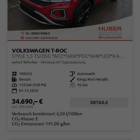
VOLKSWAGEN T-ROC
STYLE 1,5 TSI DSG *ACC*NAVI*PDC*AHK*LED*KAMERA*TEMPOMAT*19-ZOLL
sofort lieferbar
Fahrzeug mit Tageszulassung
Fahrzeugnr.
109322
Getriebe
Automatik
Kraftstoff
Benzin
Außenfarbe
Kings Red Metallic
Leistung
110 kW (150 PS)
Kilometerstand
10 km
01.12.2025
34.690,– €
DETAILS
incl. 19% MwSt.
Verbrauch kombiniert:
6,50 l/100km
CO
-Klasse:
E
2
CO
-Emissionen:
141,00 g/km
2