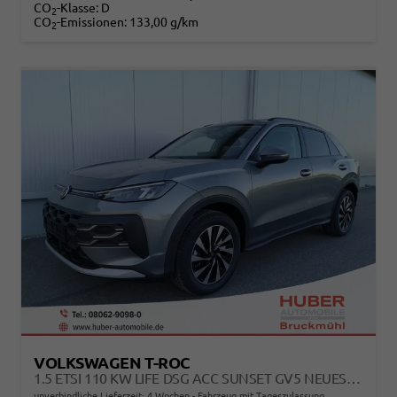
CO
-Klasse:
D
2
CO
-Emissionen:
133,00 g/km
2
VOLKSWAGEN T-ROC
1.5 ETSI 110 KW LIFE DSG ACC SUNSET GV5 NEUES MODELL
unverbindliche Lieferzeit:
4 Wochen
Fahrzeug mit Tageszulassung