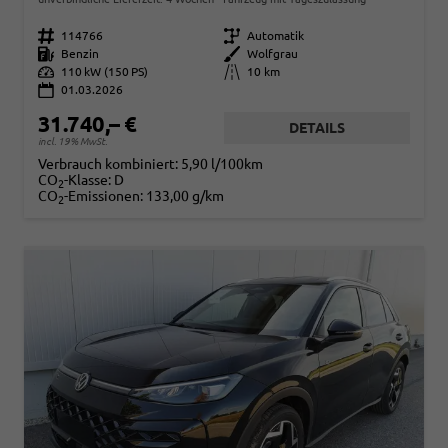
Fahrzeugnr.
114766
Getriebe
Automatik
Kraftstoff
Benzin
Außenfarbe
Wolfgrau
Leistung
110 kW (150 PS)
Kilometerstand
10 km
01.03.2026
31.740,– €
DETAILS
incl. 19% MwSt.
Verbrauch kombiniert:
5,90 l/100km
CO
-Klasse:
D
2
CO
-Emissionen:
133,00 g/km
2