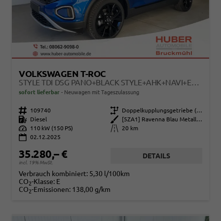
VOLKSWAGEN T-ROC
STYLE TDI DSG PANO+BLACK STYLE+AHK+NAVI+ERGOACTIVE+IQ.DRIVE+KAMERA+KEYLESS
sofort lieferbar
Neuwagen mit Tageszulassung
Fahrzeugnr.
109740
Getriebe
Doppelkupplungsgetriebe (DSG)
Kraftstoff
Diesel
Außenfarbe
[5ZA1] Ravenna Blau Metallic / Dach Schwarz
Leistung
110 kW (150 PS)
Kilometerstand
20 km
02.12.2025
35.280,– €
DETAILS
incl. 19% MwSt.
Verbrauch kombiniert:
5,30 l/100km
CO
-Klasse:
E
2
CO
-Emissionen:
138,00 g/km
2