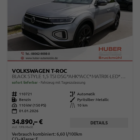
VOLKSWAGEN T-ROC
BLACK STYLE 1,5 TSI DSG*AHK*ACC*MATRIX-LED*SHZ*PDC*KAMERA*TEMPOMAT*19-ZOLL
sofort lieferbar
Fahrzeug mit Tageszulassung
Fahrzeugnr.
110721
Getriebe
Automatik
Kraftstoff
Benzin
Außenfarbe
Pyritsilber Metallic
Leistung
110 kW (150 PS)
Kilometerstand
10 km
01.01.2026
34.890,– €
DETAILS
incl. 19% MwSt.
Verbrauch kombiniert:
6,60 l/100km
CO
-Klasse:
E