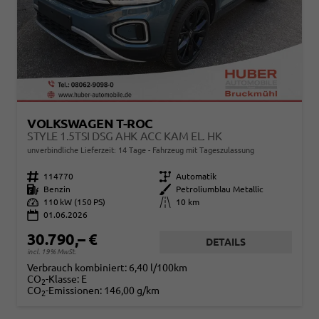
VOLKSWAGEN T-ROC
STYLE 1.5TSI DSG AHK ACC KAM EL. HK
unverbindliche Lieferzeit:
14 Tage
Fahrzeug mit Tageszulassung
Fahrzeugnr.
114770
Getriebe
Automatik
Kraftstoff
Benzin
Außenfarbe
Petroliumblau Metallic
Leistung
110 kW (150 PS)
Kilometerstand
10 km
01.06.2026
30.790,– €
DETAILS
incl. 19% MwSt.
Verbrauch kombiniert:
6,40 l/100km
CO
-Klasse:
E
2
CO
-Emissionen:
146,00 g/km
2