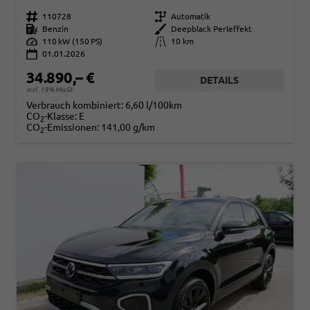
Fahrzeugnr.
110728
Getriebe
Automatik
Kraftstoff
Benzin
Außenfarbe
Deepblack Perleffekt
Leistung
110 kW (150 PS)
Kilometerstand
10 km
01.01.2026
34.890,– €
DETAILS
incl. 19% MwSt.
Verbrauch kombiniert:
6,60 l/100km
CO
-Klasse:
E
2
CO
-Emissionen:
141,00 g/km
2