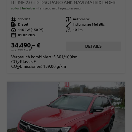
R-LINE 2.0 TDI DSG PANO AHK NAVI MATRIX LEDER
sofort lieferbar
Fahrzeug mit Tageszulassung
Fahrzeugnr.
115103
Getriebe
Automatik
Kraftstoff
Diesel
Außenfarbe
Indiumgrau Metallic
Leistung
110 kW (150 PS)
Kilometerstand
10 km
01.02.2026
34.490,– €
DETAILS
incl. 19% MwSt.
Verbrauch kombiniert:
5,30 l/100km
CO
-Klasse:
E
2
CO
-Emissionen:
139,00 g/km
2