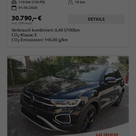
Leistung
110 kW (150 PS)
Kilometerstand
10 km
01.06.2026
30.790,– €
DETAILS
incl. 19% MwSt.
Verbrauch kombiniert:
6,40 l/100km
CO
-Klasse:
E
2
CO
-Emissionen:
146,00 g/km
2