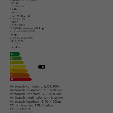
Euro 6e
HUBRAUM
1.498 ccm
LEISTUNG
110 kW (150 PS)
KRAFTSTOFF
Benzin
KATEGORIE
SUV/Geländewagen/Pickup
KILOMETERSTAND
10 km
ERSTZULASSUNG
28.05.2026
ZUSTAND
unfallfrei
Verbrauch kombiniert:
5,60 l/100km
Verbrauch Innenstadt:
7,30 l/100km
Verbrauch Stadtrand:
5,30 l/100km
Verbrauch Landstraße:
5,20 l/100km
Verbrauch Autobahn:
5,40 l/100km
CO
-Emissionen:
128,00 g/km
2
CO
-Klasse:
D
2