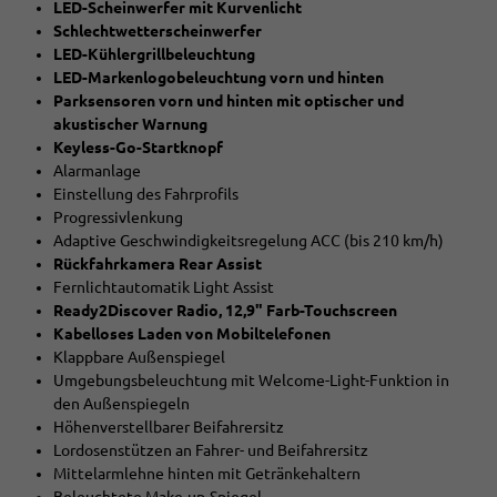
LED-Scheinwerfer mit Kurvenlicht
Schlechtwetterscheinwerfer
LED-Kühlergrillbeleuchtung
LED-Markenlogobeleuchtung vorn und hinten
Parksensoren vorn und hinten mit optischer und
akustischer Warnung
Keyless-Go-Startknopf
Alarmanlage
Einstellung des Fahrprofils
Progressivlenkung
Adaptive Geschwindigkeitsregelung ACC (bis 210 km/h)
Rückfahrkamera Rear Assist
Fernlichtautomatik Light Assist
Ready2Discover Radio, 12,9" Farb-Touchscreen
Kabelloses Laden von Mobiltelefonen
Klappbare Außenspiegel
Umgebungsbeleuchtung mit Welcome-Light-Funktion in
den Außenspiegeln
Höhenverstellbarer Beifahrersitz
Lordosenstützen an Fahrer- und Beifahrersitz
Mittelarmlehne hinten mit Getränkehaltern
Beleuchtete Make-up-Spiegel