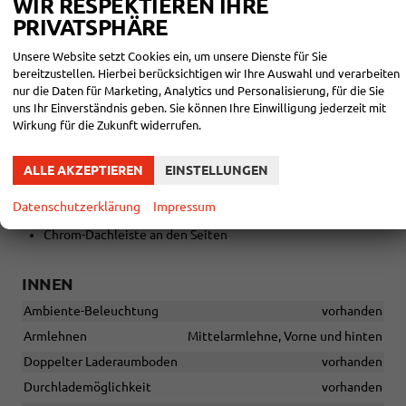
WIR RESPEKTIEREN IHRE
Lenkrad in Höhe und Länge verstellbar
PRIVATSPHÄRE
Elektrische Fensterheber vorn und hinten
Elektrische Außenspiegel, beheizt, asphärisch auf der
Unsere Website setzt Cookies ein, um unsere Dienste für Sie
Fahrerseite
bereitzustellen. Hierbei berücksichtigen wir Ihre Auswahl und verarbeiten
Innenspiegel automatisch abblendend
nur die Daten für Marketing, Analytics und Personalisierung, für die Sie
Regensensor, Coming- und Leaving-Home-Funktion
uns Ihr Einverständnis geben. Sie können Ihre Einwilligung jederzeit mit
Mittelarmlehne vorn mit Ablagefach
Wirkung für die Zukunft widerrufen.
Rücksitzlehnen asymmetrisch geteilt und klappbar
12-V-Steckdose im Gepäckraum
ALLE AKZEPTIEREN
EINSTELLUNGEN
Gepäckraumabdeckung und -beleuchtung
Entwärmendes Glas
Datenschutzerklärung
Impressum
Schwarzer Dachgepäckträger
Chrom-Dachleiste an den Seiten
INNEN
Ambiente-Beleuchtung
vorhanden
Armlehnen
Mittelarmlehne, Vorne und hinten
Doppelter Laderaumboden
vorhanden
Durchlademöglichkeit
vorhanden