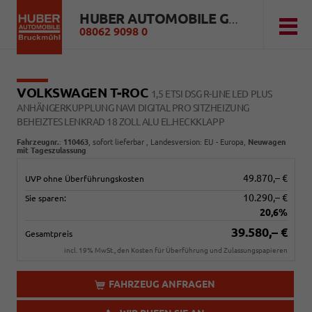
HUBER AUTOMOBILE GMBH
08062 9098 0
VOLKSWAGEN T-ROC
1,5 ETSI DSG R-LINE LED PLUS
ANHÄNGERKUPPLUNG NAVI DIGITAL PRO SITZHEIZUNG
BEHEIZTES LENKRAD 18 ZOLL ALU EL.HECKKLAPP
Fahrzeugnr.
:
110463
,
sofort lieferbar
, Landesversion: EU - Europa,
Neuwagen
mit Tageszulassung
49.870,– €
UVP ohne Überführungskosten
10.290,– €
Sie sparen:
20,6%
39.580,– €
Gesamtpreis
incl. 19% MwSt., den Kosten für Überführung und Zulassungspapieren
FAHRZEUG ANFRAGEN