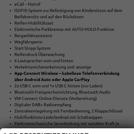
eCall – Notruf
ISOFIX-System zur Befestigung von Kindersitzen auf dem
Beifahrersitz und auf den Rücksitzen
Reifen-Mobilitätsset
Elektronische Parkbremse mit AUTO-HOLD-Funktion
Berganfahrassistent
Wegfahrsperre
Start-Stopp-System
Reifendruck Überwachung
6 Lautsprecher vorn und hinten
Verkehrszeichenerkennung und -anzeige
App-Connect Wireless – kabellose Telefonverbindung
über Android Auto oder Apple CarPlay
2x USB-C vorn und 1x USB-C hinten (nur Laden)
Bluetooth-Freisprecheinrichtung, Bluetooth Audio
VW Connect Online-Dienste (Vorbereitung)
Digitaler DAB+ Radioempfang
Zentralverriegelung mit Fernbedienung, 2 Klappschlüssel
Multifunktions-Lederlenkrad mit Schaltwippen
Elektromechanische Servolenkung mit variabler Kraft je
nach Geschwindigkeit