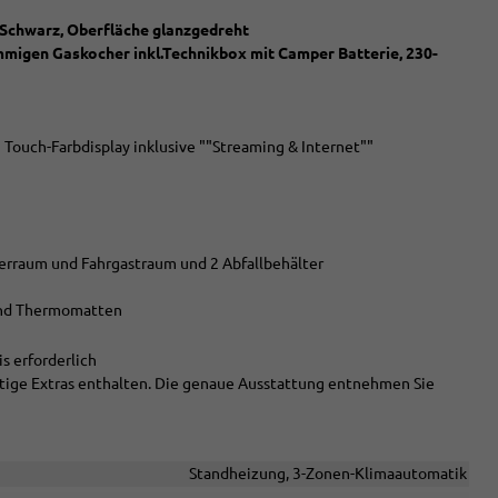
n Schwarz, Oberfläche glanzgedreht
mmigen Gaskocher inkl.Technikbox mit Camper Batterie, 230-
 Touch-Farbdisplay inklusive ""Streaming & Internet""
erraum und Fahrgastraum und 2 Abfallbehälter
und Thermomatten
s erforderlich
chtige Extras enthalten. Die genaue Ausstattung entnehmen Sie
Standheizung, 3-Zonen-Klimaautomatik