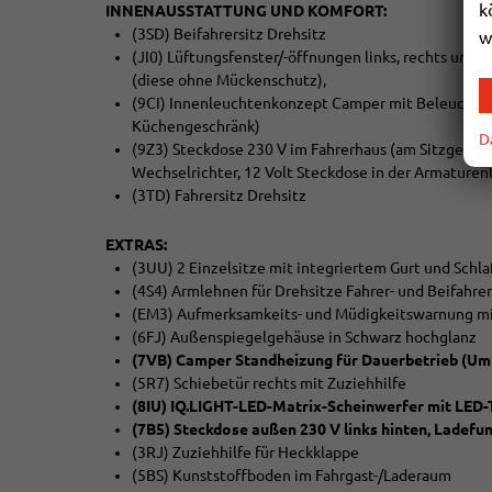
k
INNENAUSSTATTUNG UND KOMFORT:
(3SD) Beifahrersitz Drehsitz
w
(JI0) Lüftungsfenster/-öffnungen links, rechts und 
(diese ohne Mückenschutz),
(9CI) Innenleuchtenkonzept Camper mit Beleuchtun
Küchengeschränk)
D
(9Z3) Steckdose 230 V im Fahrerhaus (am Sitzgeste
Wechselrichter, 12 Volt Steckdose in der Armature
(3TD) Fahrersitz Drehsitz
EXTRAS:
(3UU) 2 Einzelsitze mit integriertem Gurt und Schla
(4S4) Armlehnen für Drehsitze Fahrer- und Beifahrer
(EM3) Aufmerksamkeits- und Müdigkeitswarnung m
(6FJ) Außenspiegelgehäuse in Schwarz hochglanz
(7VB) Camper Standheizung für Dauerbetrieb (Um
(5R7) Schiebetür rechts mit Zuziehhilfe
(8IU) IQ.LIGHT-LED-Matrix-Scheinwerfer mit LED-
(7B5) Steckdose außen 230 V links hinten, Ladefun
(3RJ) Zuziehhilfe für Heckklappe
(5BS) Kunststoffboden im Fahrgast-/Laderaum