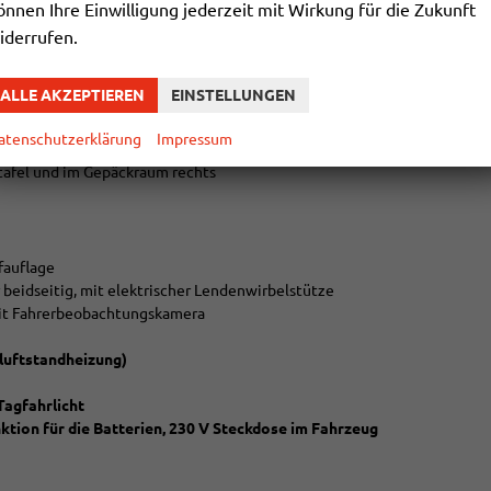
önnen Ihre Einwilligung jederzeit mit Wirkung für die Zukunft
iderrufen.
vorne mit Mückenschutz im Aufstelldach inkl. großer Frontöffnung
ALLE AKZEPTIEREN
EINSTELLUNGEN
g im Aufstelldach, Heckklappe (+ bei Coast/Ocean im
atenschutzerklärung
Impressum
ll vorne links neben dem Handbremshebel) inkl. 300W
ntafel und im Gepäckraum rechts
fauflage
 beidseitig, mit elektrischer Lendenwirbelstütze
it Fahrerbeobachtungskamera
luftstandheizung)
Tagfahrlicht
ktion für die Batterien, 230 V Steckdose im Fahrzeug