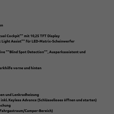
en
ual Cockpit"" mit 10,25 TFT Display
 Light Assist"" für LED-Matrix-Scheinwerfer
sive ""Blind Spot Detection"", Ausparkassistent und
arkhilfe vorne und hinten
pen und Lenkradheizung
inkl. Keyless Advance (Schlüsselloses öffnen und starten)
achung
 Fahrgastraum/Camper-Bereich)