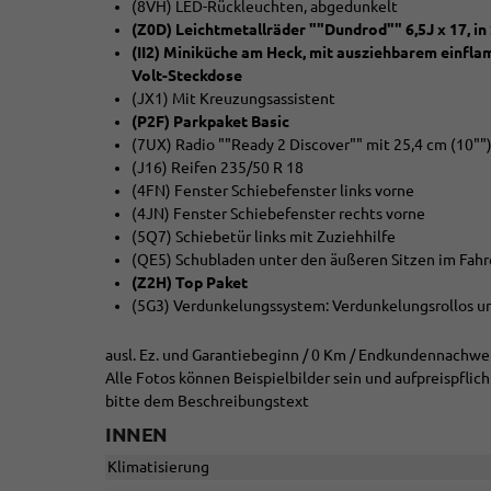
(8VH) LED-Rückleuchten, abgedunkelt
(Z0D) Leichtmetallräder ""Dundrod"" 6,5J x 17, i
(II2) Miniküche am Heck, mit ausziehbarem einfla
Volt-Steckdose
(JX1) Mit Kreuzungsassistent
(P2F) Parkpaket Basic
(7UX) Radio ""Ready 2 Discover"" mit 25,4 cm (10"")
(J16) Reifen 235/50 R 18
(4FN) Fenster Schiebefenster links vorne
(4JN) Fenster Schiebefenster rechts vorne
(5Q7) Schiebetür links mit Zuziehhilfe
(QE5) Schubladen unter den äußeren Sitzen im Fahr
(Z2H) Top Paket
(5G3) Verdunkelungssystem: Verdunkelungsrollos 
ausl. Ez. und Garantiebeginn / 0 Km / Endkundennachwei
Alle Fotos können Beispielbilder sein und aufpreispfli
bitte dem Beschreibungstext
INNEN
Klimatisierung