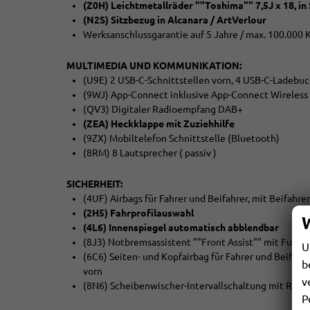
(Z0H) Leichtmetallräder ""Toshima"" 7,5J x 18, in
(N2S) Sitzbezug in Alcanara / ArtVerlour
Werksanschlussgarantie auf 5 Jahre / max. 100.000
MULTIMEDIA UND KOMMUNIKATION:
(U9E) 2 USB-C-Schnittstellen vorn, 4 USB-C-Ladebu
(9WJ) App-Connect inklusive App-Connect Wireless 
(QV3) Digitaler Radioempfang DAB+
(ZEA) Heckklappe mit Zuziehhilfe
(9ZX) Mobiltelefon Schnittstelle (Bluetooth)
(8RM) 8 Lautsprecher ( passiv )
SICHERHEIT:
(4UF) Airbags für Fahrer und Beifahrer, mit Beifahr
(2H5) Fahrprofilauswahl
(4L6) Innenspiegel automatisch abblendbar
(8J3) Notbremsassistent ""Front Assist"" mit Fußg
U
(6C6) Seiten- und Kopfairbag für Fahrer und Beifahr
b
vorn
v
(8N6) Scheibenwischer-Intervallschaltung mit Rege
P