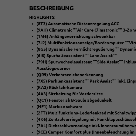
BESCHREIBUNG
HIGHLIGHTS:
(8T3) Automatische Distanzregelung ACC
(9AH) Climatronic ""Air Care Climatronic"" 3-Zon
(1M6) Anhängevorrichtung schwenkbar
(7J2) Multifunktionsanzeige/Bordcomputer ""Virt
(8G5) Dynamische Fernlichtregulierung ""Dynamic
(6I6) Spurhalteassistent ""Lane Assist""
(79H) Spurwechselassistent ""Side Assist"" inklu
Ausstiegswarner
(QR9) Verkehrszeichenerkennung
(7X5) Parklenkassistent ""Park Assist"" inkl. Einp
(KA2) Rückfahrkamera
(4A3) Sitzheizung für Vordersitze
(QC1) Fenster ab B-Säule abgedunkelt
(NF1) Markise schwarz
(2FT) Multifunktions-Lederlenkrad mit Schaltwip
(4K6) Zentralverriegelung mit Funkklappschlüssel 
(7AL) Diebstahlwarnanlage inkl. Innenraumüberw
(9CE) Camper Komfort plus
(Innenbeleuchtung im