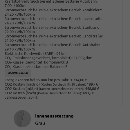
Kraftstoffverbrauch bei entladener Batterie Autobahn:
7,00 l/100km
Stromverbrauch bei rein elektrischem Betrieb kombiniert:
24,20 kWh/100km
Stromverbrauch bei rein elektrischem Betrieb Innenstadt:
24,20 kWh/100km
Stromverbrauch bei rein elektrischem Betrieb Stadtrand:
22,00 kWh/100km
Stromverbrauch bei rein elektrischem Betrieb Landstraße:
21,90 kWh/100km
Stromverbrauch bei rein elektrischem Betrieb Autobahn:
29,10 kWh/100km
Elektrische Reichweite (EAER):
91 km
CO
-Emissionen (gewichtet, kombiniert):
21,00 g/km
2
CO
-Klasse (gewichtet, kombiniert):
B
2
CO
-Klasse bei entladener Batterie:
F
2
DOWNLOAD
Energiekosten bei 15.000 km pro Jahr:
1.314,00 €
CO2 Kosten (niedrig)
:
189,- €
(Kosten Durchschnitt 10 Jahre)
CO2 Kosten (mittel)
:
448,88 €
(Kosten Durchschnitt 10 Jahre)
CO2 Kosten (hoch)
:
693,- €
(Kosten Durchschnitt 10 Jahre)
Jahressteuer:
30,- €
Innenausstattung
Innenausstattung
Grau