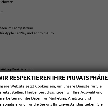
 Schwarz
 Km
chsen im Fahrgastraum
für Apple CarPlay und Android Auto
er-Airbag-Deaktivierung
WIR RESPEKTIEREN IHRE PRIVATSPHÄRE
änger- und Radfahrererkennung
nsere Website setzt Cookies ein, um unsere Dienste für Sie
er, Kopfairbags für die äußeren Sitzplätze hinten und Mittenairbag
ereitzustellen. Hierbei berücksichtigen wir Ihre Auswahl und
erarbeiten nur die Daten für Marketing, Analytics und
nsensor für die Frontscheibenwischer
ersonalisierung, für die Sie uns Ihr Einverständnis geben. Sie