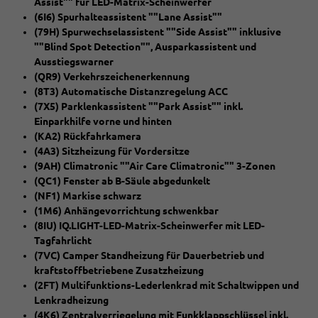
Assist"" für LED-Matrix-Scheinwerfer
(6I6) Spurhalteassistent ""Lane Assist""
(79H) Spurwechselassistent ""Side Assist"" inklusive
""Blind Spot Detection"", Ausparkassistent und
Ausstiegswarner
(QR9) Verkehrszeichenerkennung
(8T3) Automatische Distanzregelung ACC
(7X5) Parklenkassistent ""Park Assist"" inkl.
Einparkhilfe vorne und hinten
(KA2) Rückfahrkamera
(4A3) Sitzheizung für Vordersitze
(9AH) Climatronic ""Air Care Climatronic"" 3-Zonen
(QC1) Fenster ab B-Säule abgedunkelt
(NF1) Markise schwarz
(1M6) Anhängevorrichtung schwenkbar
(8IU) IQ.LIGHT-LED-Matrix-Scheinwerfer mit LED-
Tagfahrlicht
(7VC) Camper Standheizung für Dauerbetrieb und
kraftstoffbetriebene Zusatzheizung
(2FT) Multifunktions-Lederlenkrad mit Schaltwippen und
Lenkradheizung
(4K6) Zentralverriegelung mit Funkklappschlüssel inkl.