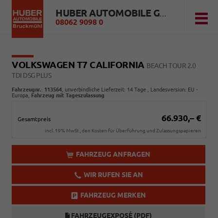
HUBER AUTOMOBILE GMBH
08062 9098 0
VOLKSWAGEN T7 CALIFORNIA
BEACH TOUR 2.0
TDI DSG PLUS
Fahrzeugnr.
:
113564
, unverbindliche Lieferzeit:
14 Tage
, Landesversion: EU -
Europa,
Fahrzeug mit Tageszulassung
66.930,– €
Gesamtpreis
incl. 19% MwSt., den Kosten für Überführung und Zulassungspapieren
FAHRZEUG ANFRAGEN
WIR RUFEN SIE AN
FAHRZEUG MERKEN
FAHRZEUGEXPOSÉ (PDF)