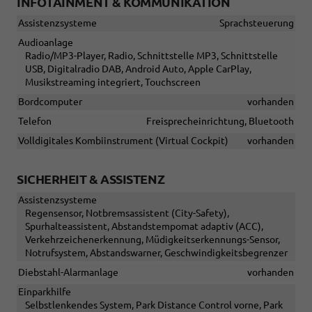
INFOTAINMENT & KOMMUNIKATION
Assistenzsysteme
Sprachsteuerung
Audioanlage
Radio/MP3-Player, Radio, Schnittstelle MP3, Schnittstelle
USB, Digitalradio DAB, Android Auto, Apple CarPlay,
Musikstreaming integriert, Touchscreen
Bordcomputer
vorhanden
Telefon
Freisprecheinrichtung, Bluetooth
Volldigitales Kombiinstrument (Virtual Cockpit)
vorhanden
SICHERHEIT & ASSISTENZ
Assistenzsysteme
Regensensor, Notbremsassistent (City-Safety),
Spurhalteassistent, Abstandstempomat adaptiv (ACC),
Verkehrzeichenerkennung, Müdigkeitserkennungs-Sensor,
Notrufsystem, Abstandswarner, Geschwindigkeitsbegrenzer
Diebstahl-Alarmanlage
vorhanden
Einparkhilfe
Selbstlenkendes System, Park Distance Control vorne, Park