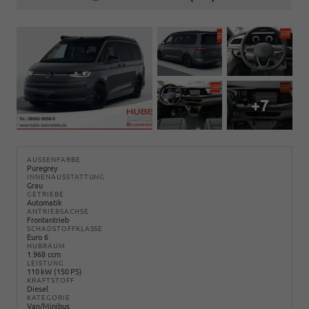
+7
AUSSENFARBE
Puregrey
INNENAUSSTATTUNG
Grau
GETRIEBE
Automatik
ANTRIEBSACHSE
Frontantrieb
SCHADSTOFFKLASSE
Euro 6
HUBRAUM
1.968 ccm
LEISTUNG
110 kW (150 PS)
KRAFTSTOFF
Diesel
KATEGORIE
Van/Minibus