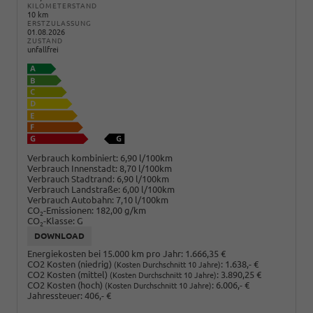
KILOMETERSTAND
10 km
ERSTZULASSUNG
01.08.2026
ZUSTAND
unfallfrei
Verbrauch kombiniert:
6,90 l/100km
Verbrauch Innenstadt:
8,70 l/100km
Verbrauch Stadtrand:
6,90 l/100km
Verbrauch Landstraße:
6,00 l/100km
Verbrauch Autobahn:
7,10 l/100km
CO
-Emissionen:
182,00 g/km
2
CO
-Klasse:
G
2
DOWNLOAD
Energiekosten bei 15.000 km pro Jahr:
1.666,35 €
CO2 Kosten (niedrig)
:
1.638,- €
(Kosten Durchschnitt 10 Jahre)
CO2 Kosten (mittel)
:
3.890,25 €
(Kosten Durchschnitt 10 Jahre)
CO2 Kosten (hoch)
:
6.006,- €
(Kosten Durchschnitt 10 Jahre)
Jahressteuer:
406,- €