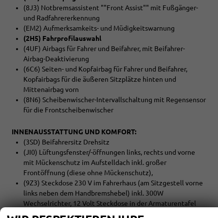
(8J3) Notbremsassistent ""Front Assist"" mit Fußgänger-
und Radfahrererkennung
(EM2) Aufmerksamkeits- und Müdigkeitswarnung
(2H5) Fahrprofilauswahl
(4UF) Airbags für Fahrer und Beifahrer, mit Beifahrer-
Airbag-Deaktivierung
(6C6) Seiten- und Kopfairbag für Fahrer und Beifahrer,
Kopfairbags für die äußeren Sitzplätze hinten und
Mittenairbag vorn
(8N6) Scheibenwischer-Intervallschaltung mit Regensensor
für die Frontscheibenwischer
INNENAUSSTATTUNG UND KOMFORT:
(3SD) Beifahrersitz Drehsitz
(JI0) Lüftungsfenster/-öffnungen links, rechts und vorne
mit Mückenschutz im Aufstelldach inkl. großer
Frontöffnung (diese ohne Mückenschutz),
(9Z3) Steckdose 230 V im Fahrerhaus (am Sitzgestell vorne
links neben dem Handbremshebel) inkl. 300W
Wechselrichter, 12 Volt Steckdose in der Armaturentafel
und im Gepäckraum rechts