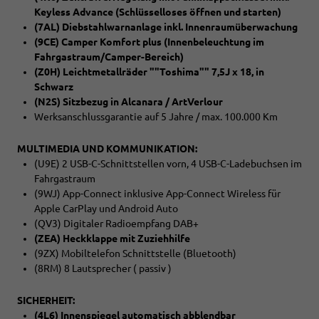
Keyless Advance (Schlüsselloses öffnen und starten)
(7AL) Diebstahlwarnanlage inkl. Innenraumüberwachung
(9CE) Camper Komfort plus
(Innenbeleuchtung im
Fahrgastraum/Camper-Bereich)
(Z0H) Leichtmetallräder ""Toshima"" 7,5J x 18, in
Schwarz
(N2S) Sitzbezug in Alcanara / ArtVerlour
Werksanschlussgarantie auf 5 Jahre / max. 100.000 Km
MULTIMEDIA UND KOMMUNIKATION:
(U9E) 2 USB-C-Schnittstellen vorn, 4 USB-C-Ladebuchsen im
Fahrgastraum
(9WJ) App-Connect inklusive App-Connect Wireless für
Apple CarPlay und Android Auto
(QV3) Digitaler Radioempfang DAB+
(ZEA) Heckklappe mit Zuziehhilfe
(9ZX) Mobiltelefon Schnittstelle (Bluetooth)
(8RM) 8 Lautsprecher ( passiv )
SICHERHEIT:
(4L6) Innenspiegel automatisch abblendbar