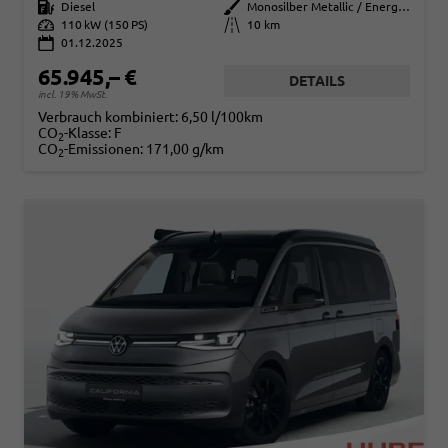
Kraftstoff
Diesel
Außenfarbe
Monosilber Metallic / Energetic Orange Metallic
Leistung
110 kW (150 PS)
Kilometerstand
10 km
01.12.2025
65.945,– €
DETAILS
incl. 19% MwSt.
Verbrauch kombiniert:
6,50 l/100km
CO
-Klasse:
F
2
CO
-Emissionen:
171,00 g/km
2