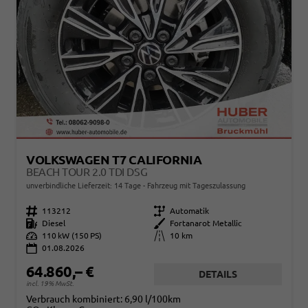
VOLKSWAGEN T7 CALIFORNIA
BEACH TOUR 2.0 TDI DSG
unverbindliche Lieferzeit:
14 Tage
Fahrzeug mit Tageszulassung
Fahrzeugnr.
113212
Getriebe
Automatik
Kraftstoff
Diesel
Außenfarbe
Fortanarot Metallic
Leistung
110 kW (150 PS)
Kilometerstand
10 km
01.08.2026
64.860,– €
DETAILS
incl. 19% MwSt.
Verbrauch kombiniert:
6,90 l/100km