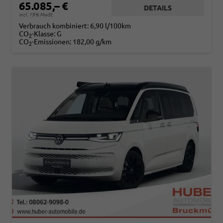
65.085,– €
DETAILS
incl. 19% MwSt.
Verbrauch kombiniert:
6,90 l/100km
CO
-Klasse:
G
2
CO
-Emissionen:
182,00 g/km
2