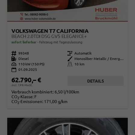
VOLKSWAGEN T7 CALIFORNIA
BEACH 2.0TDI DSG GV5 ELEGANCE+
sofort lieferbar
Fahrzeug mit Tageszulassung
Fahrzeugnr.
99348
Getriebe
Automatik
Kraftstoff
Diesel
Außenfarbe
Monosilber Metallic / Energeticorange Metallic
Leistung
110 kW (150 PS)
Kilometerstand
10 km
01.09.2025
62.790,– €
DETAILS
incl. 19% MwSt.
Verbrauch kombiniert:
6,50 l/100km
CO
-Klasse:
F
2
CO
-Emissionen:
171,00 g/km
2