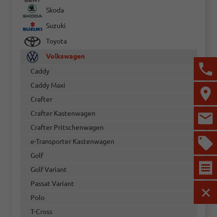
Skoda
Suzuki
Toyota
Volkswagen
Caddy
Caddy Maxi
Crafter
Crafter Kastenwagen
Crafter Pritschenwagen
e-Transporter Kastenwagen
Golf
Golf Variant
Passat Variant
MEN
Polo
T-Cross