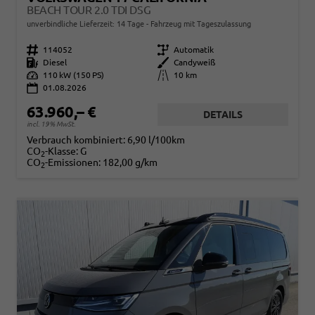
BEACH TOUR 2.0 TDI DSG
unverbindliche Lieferzeit:
14 Tage
Fahrzeug mit Tageszulassung
Fahrzeugnr.
114052
Getriebe
Automatik
Kraftstoff
Diesel
Außenfarbe
Candyweiß
Leistung
110 kW (150 PS)
Kilometerstand
10 km
01.08.2026
63.960,– €
DETAILS
incl. 19% MwSt.
Verbrauch kombiniert:
6,90 l/100km
CO
-Klasse:
G
2
CO
-Emissionen:
182,00 g/km
2