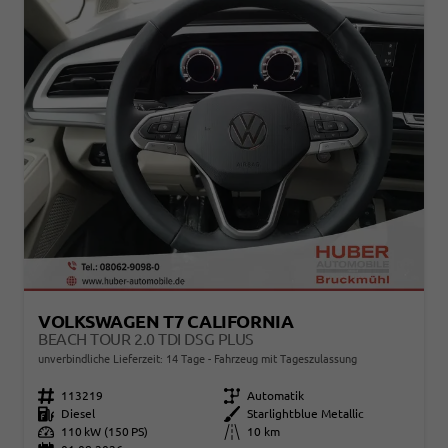
VOLKSWAGEN T7 CALIFORNIA
BEACH TOUR 2.0 TDI DSG PLUS
unverbindliche Lieferzeit:
14 Tage
Fahrzeug mit Tageszulassung
Fahrzeugnr.
113219
Getriebe
Automatik
Kraftstoff
Diesel
Außenfarbe
Starlightblue Metallic
Leistung
110 kW (150 PS)
Kilometerstand
10 km