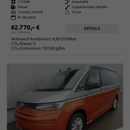
Fahrzeugnr.
115248
Getriebe
Automatik
Kraftstoff
Diesel
Außenfarbe
Copperbronze Metallic
Leistung
110 kW (150 PS)
Kilometerstand
10 km
01.08.2026
62.770,– €
DETAILS
incl. 19% MwSt.
Verbrauch kombiniert:
6,90 l/100km
CO
-Klasse:
G
2
CO
-Emissionen:
182,00 g/km
2