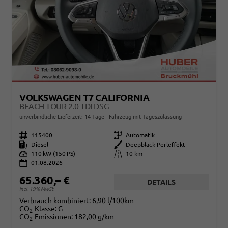
VOLKSWAGEN T7 CALIFORNIA
BEACH TOUR 2.0 TDI DSG
unverbindliche Lieferzeit:
14 Tage
Fahrzeug mit Tageszulassung
Fahrzeugnr.
115400
Getriebe
Automatik
Kraftstoff
Diesel
Außenfarbe
Deepblack Perleffekt
Leistung
110 kW (150 PS)
Kilometerstand
10 km
01.08.2026
65.360,– €
DETAILS
incl. 19% MwSt.
Verbrauch kombiniert:
6,90 l/100km
CO
-Klasse:
G
2
CO
-Emissionen:
182,00 g/km
2