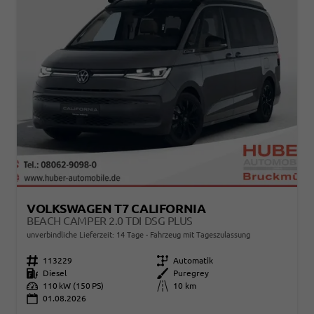
VOLKSWAGEN T7 CALIFORNIA
BEACH CAMPER 2.0 TDI DSG PLUS
unverbindliche Lieferzeit:
14 Tage
Fahrzeug mit Tageszulassung
Fahrzeugnr.
113229
Getriebe
Automatik
Kraftstoff
Diesel
Außenfarbe
Puregrey
Leistung
110 kW (150 PS)
Kilometerstand
10 km
01.08.2026