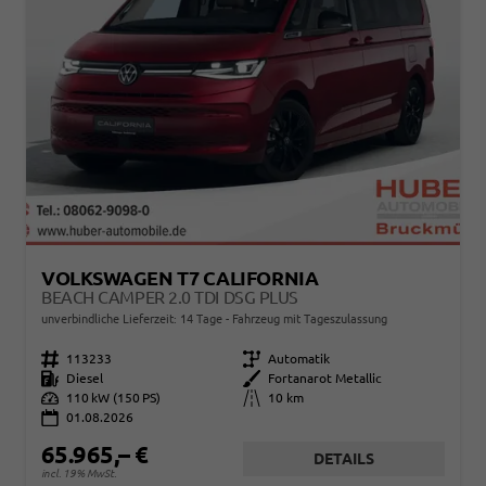
VOLKSWAGEN T7 CALIFORNIA
BEACH CAMPER 2.0 TDI DSG PLUS
unverbindliche Lieferzeit:
14 Tage
Fahrzeug mit Tageszulassung
Fahrzeugnr.
113233
Getriebe
Automatik
Kraftstoff
Diesel
Außenfarbe
Fortanarot Metallic
Leistung
110 kW (150 PS)
Kilometerstand
10 km
01.08.2026
65.965,– €
DETAILS
incl. 19% MwSt.