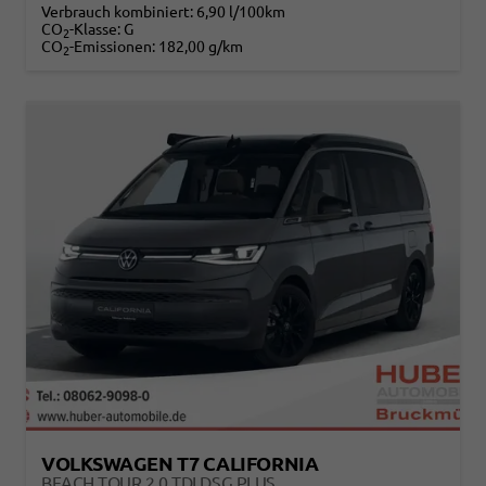
Verbrauch kombiniert:
6,90 l/100km
CO
-Klasse:
G
2
CO
-Emissionen:
182,00 g/km
2
VOLKSWAGEN T7 CALIFORNIA
BEACH TOUR 2.0 TDI DSG PLUS