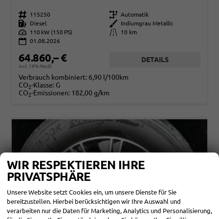
Fahrzeugnr.
115250
Getriebe
Automatik
Kraftstoff
Diesel
Außenfarbe
Indiumgrau Metallic
Leistung
110 kW (150 PS)
Kilometerstand
10 km
01.08.2026
64.860,– €
DETAILS
incl. 19% MwSt.
Verbrauch kombiniert:
6,90 l/100km
CO
-Klasse:
G
2
CO
-Emissionen:
182,00 g/km
2
WIR RESPEKTIEREN IHRE
PRIVATSPHÄRE
Unsere Website setzt Cookies ein, um unsere Dienste für Sie
bereitzustellen. Hierbei berücksichtigen wir Ihre Auswahl und
verarbeiten nur die Daten für Marketing, Analytics und Personalisierung,