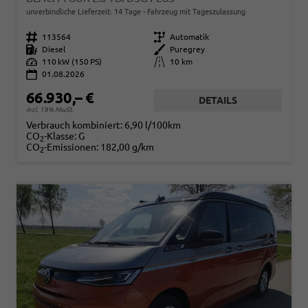
unverbindliche Lieferzeit:
14 Tage
Fahrzeug mit Tageszulassung
Fahrzeugnr.
113564
Getriebe
Automatik
Kraftstoff
Diesel
Außenfarbe
Puregrey
Leistung
110 kW (150 PS)
Kilometerstand
10 km
01.08.2026
66.930,– €
DETAILS
incl. 19% MwSt.
Verbrauch kombiniert:
6,90 l/100km
CO
-Klasse:
G
2
CO
-Emissionen:
182,00 g/km
2