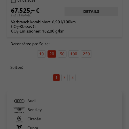
01.08.2026
67.525,– €
DETAILS
incl. 19% MwSt.
Verbrauch kombiniert:
6,90 l/100km
CO
-Klasse:
G
2
CO
-Emissionen:
182,00 g/km
2
Datensätze pro Seite:
10
20
50
100
250
Seiten:
1
2
3
Audi
Bentley
Citroën
Cupra