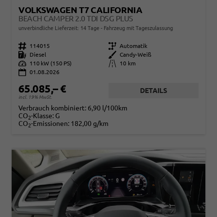
VOLKSWAGEN T7 CALIFORNIA
BEACH CAMPER 2.0 TDI DSG PLUS
unverbindliche Lieferzeit:
14 Tage
Fahrzeug mit Tageszulassung
Fahrzeugnr.
114015
Getriebe
Automatik
Kraftstoff
Diesel
Außenfarbe
Candy-Weiß
Leistung
110 kW (150 PS)
Kilometerstand
10 km
01.08.2026
65.085,– €
DETAILS
incl. 19% MwSt.
Verbrauch kombiniert:
6,90 l/100km
CO
-Klasse:
G
2
CO
-Emissionen:
182,00 g/km
2