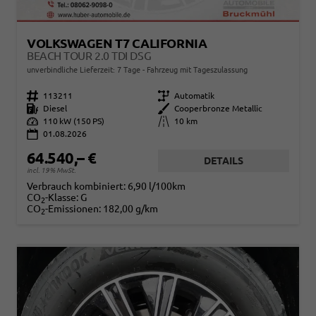
VOLKSWAGEN T7 CALIFORNIA
BEACH TOUR 2.0 TDI DSG
unverbindliche Lieferzeit:
7 Tage
Fahrzeug mit Tageszulassung
Fahrzeugnr.
113211
Getriebe
Automatik
Kraftstoff
Diesel
Außenfarbe
Cooperbronze Metallic
Leistung
110 kW (150 PS)
Kilometerstand
10 km
01.08.2026
64.540,– €
DETAILS
incl. 19% MwSt.
Verbrauch kombiniert:
6,90 l/100km
CO
-Klasse:
G
2
CO
-Emissionen:
182,00 g/km
2