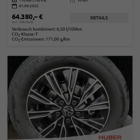
Leistung
110 kW (150 PS)
Kilometerstand
10 km
01.09.2025
64.380,– €
DETAILS
incl. 19% MwSt.
Verbrauch kombiniert:
6,50 l/100km
CO
-Klasse:
F
2
CO
-Emissionen:
171,00 g/km
2