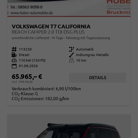
VOLKSWAGEN T7 CALIFORNIA
BEACH CAMPER 2.0 TDI DSG PLUS
unverbindliche Lieferzeit:
14 Tage
Fahrzeug mit Tageszulassung
Fahrzeugnr.
113230
Getriebe
Automatik
Kraftstoff
Diesel
Außenfarbe
Indiumgrau Metallic
Leistung
110 kW (150 PS)
Kilometerstand
10 km
01.08.2026
65.965,– €
DETAILS
incl. 19% MwSt.
Verbrauch kombiniert:
6,90 l/100km
CO
-Klasse:
G
2
CO
-Emissionen:
182,00 g/km
2