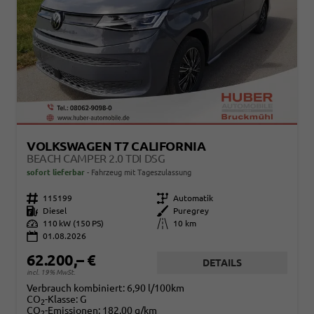
VOLKSWAGEN T7 CALIFORNIA
BEACH CAMPER 2.0 TDI DSG
sofort lieferbar
Fahrzeug mit Tageszulassung
Fahrzeugnr.
115199
Getriebe
Automatik
Kraftstoff
Diesel
Außenfarbe
Puregrey
Leistung
110 kW (150 PS)
Kilometerstand
10 km
01.08.2026
62.200,– €
DETAILS
incl. 19% MwSt.
Verbrauch kombiniert:
6,90 l/100km
CO
-Klasse:
G
2
CO
-Emissionen:
182,00 g/km
2