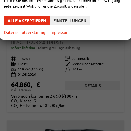
für die Sie uns Ihr Einverständnis geben. Sie können Ihre Einwilligung
jederzeit mit Wirkung für die Zukunft widerrufen.
ALLE AKZEPTIEREN
EINSTELLUNGEN
Datenschutzerklärung
Impressum
VOLKSWAGEN T7 CALIFORNIA
BEACH TOUR 2.0 TDI DSG
sofort lieferbar
Fahrzeug mit Tageszulassung
Fahrzeugnr.
115251
Getriebe
Automatik
Kraftstoff
Diesel
Außenfarbe
Monosilber Metallic
Leistung
110 kW (150 PS)
Kilometerstand
10 km
01.08.2026
64.860,– €
DETAILS
incl. 19% MwSt.
Verbrauch kombiniert:
6,90 l/100km
CO
-Klasse:
G
2
CO
-Emissionen:
182,00 g/km
2