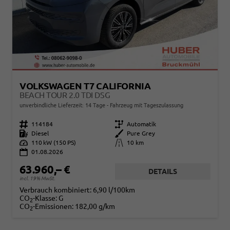
VOLKSWAGEN T7 CALIFORNIA
BEACH TOUR 2.0 TDI DSG
unverbindliche Lieferzeit:
14 Tage
Fahrzeug mit Tageszulassung
Fahrzeugnr.
114184
Getriebe
Automatik
Kraftstoff
Diesel
Außenfarbe
Pure Grey
Leistung
110 kW (150 PS)
Kilometerstand
10 km
01.08.2026
63.960,– €
DETAILS
incl. 19% MwSt.
Verbrauch kombiniert:
6,90 l/100km
CO
-Klasse:
G
2
CO
-Emissionen:
182,00 g/km
2