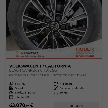
VOLKSWAGEN T7 CALIFORNIA
BEACH CAMPER 2.0 TDI DSG
unverbindliche Lieferzeit:
14 Tage
Fahrzeug mit Tageszulassung
Fahrzeugnr.
113226
Getriebe
Automatik
Kraftstoff
Diesel
Außenfarbe
Fortanarot Metallic
Leistung
110 kW (150 PS)
Kilometerstand
10 km
01.08.2026
63.070,– €
DETAILS