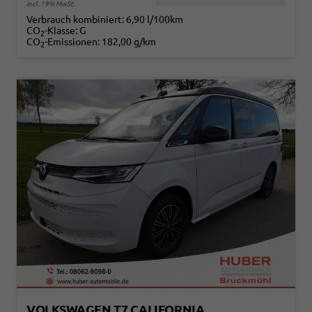
incl. 19% MwSt.
Verbrauch kombiniert:
6,90 l/100km
CO
-Klasse:
G
2
CO
-Emissionen:
182,00 g/km
2
VOLKSWAGEN T7 CALIFORNIA