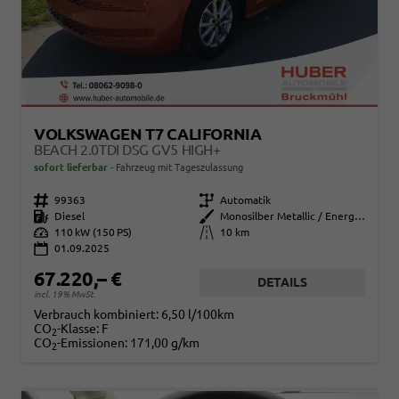
VOLKSWAGEN T7 CALIFORNIA
BEACH 2.0TDI DSG GV5 HIGH+
sofort lieferbar
Fahrzeug mit Tageszulassung
Fahrzeugnr.
99363
Getriebe
Automatik
Kraftstoff
Diesel
Außenfarbe
Monosilber Metallic / Energeticorange Metallic Dach Schwarz
Leistung
110 kW (150 PS)
Kilometerstand
10 km
01.09.2025
67.220,– €
DETAILS
incl. 19% MwSt.
Verbrauch kombiniert:
6,50 l/100km
CO
-Klasse:
F
2
CO
-Emissionen:
171,00 g/km
2