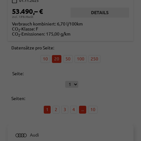
01.11.2025
53.490,– €
DETAILS
incl. 19% MwSt.
Verbrauch kombiniert:
6,70 l/100km
CO
-Klasse:
F
2
CO
-Emissionen:
175,00 g/km
2
Datensätze pro Seite:
10
20
50
100
250
Seite:
Seiten:
1
2
3
4
...
10
Audi