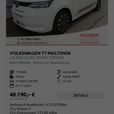
VOLKSWAGEN T7 MULTIVAN
2.0 TDI LÜ LITE SPORT EDITION
sofort lieferbar
Fahrzeug mit Tageszulassung
Fahrzeugnr.
110366
Getriebe
Automatik
Kraftstoff
Diesel
Außenfarbe
Candy-Weiß
Leistung
110 kW (150 PS)
Kilometerstand
10 km
01.11.2025
48.190,– €
DETAILS
incl. 19% MwSt.
Verbrauch kombiniert:
6,70 l/100km
CO
-Klasse:
F
2
CO
-Emissionen:
175,00 g/km
2