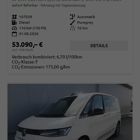
sofort lieferbar
Fahrzeug mit Tageszulassung
Fahrzeugnr.
107039
Getriebe
Automatik
Kraftstoff
Diesel
Außenfarbe
Puregrey
Leistung
110 kW (150 PS)
Kilometerstand
10 km
01.08.2026
53.090,– €
DETAILS
incl. 19% MwSt.
Verbrauch kombiniert:
6,70 l/100km
CO
-Klasse:
F
2
CO
-Emissionen:
175,00 g/km
2