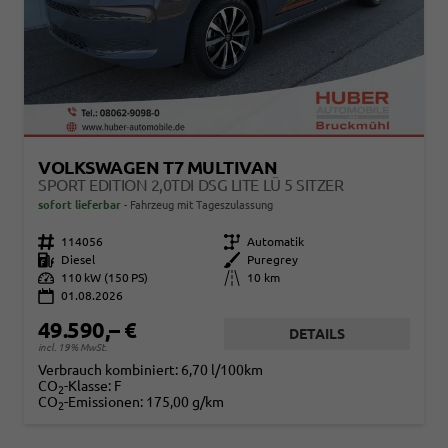
VOLKSWAGEN T7 MULTIVAN
SPORT EDITION 2,0TDI DSG LITE LÜ 5 SITZER
sofort lieferbar
Fahrzeug mit Tageszulassung
Fahrzeugnr.
114056
Getriebe
Automatik
Kraftstoff
Diesel
Außenfarbe
Puregrey
Leistung
110 kW (150 PS)
Kilometerstand
10 km
01.08.2026
49.590,– €
DETAILS
incl. 19% MwSt.
Verbrauch kombiniert:
6,70 l/100km
CO
-Klasse:
F
2
CO
-Emissionen:
175,00 g/km
2