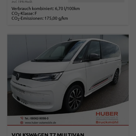
incl. 19% MwSt.
Verbrauch kombiniert:
6,70 l/100km
CO
-Klasse:
F
2
CO
-Emissionen:
175,00 g/km
2
VOLKSWAGEN T7 MULTIVAN