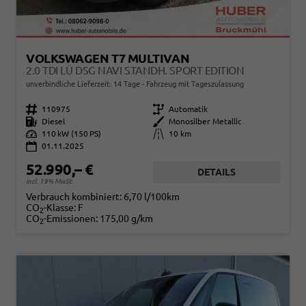
VOLKSWAGEN T7 MULTIVAN
2.0 TDI LÜ DSG NAVI STANDH. SPORT EDITION
unverbindliche Lieferzeit:
14 Tage
Fahrzeug mit Tageszulassung
Fahrzeugnr.
110975
Getriebe
Automatik
Kraftstoff
Diesel
Außenfarbe
Monosilber Metallic
Leistung
110 kW (150 PS)
Kilometerstand
10 km
01.11.2025
52.990,– €
DETAILS
incl. 19% MwSt.
Verbrauch kombiniert:
6,70 l/100km
CO
-Klasse:
F
2
CO
-Emissionen:
175,00 g/km
2