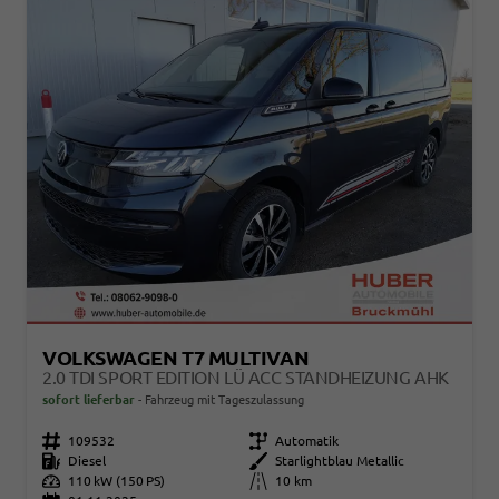
VOLKSWAGEN T7 MULTIVAN
2.0 TDI SPORT EDITION LÜ ACC STANDHEIZUNG AHK
sofort lieferbar
Fahrzeug mit Tageszulassung
Fahrzeugnr.
109532
Getriebe
Automatik
Kraftstoff
Diesel
Außenfarbe
Starlightblau Metallic
Leistung
110 kW (150 PS)
Kilometerstand
10 km