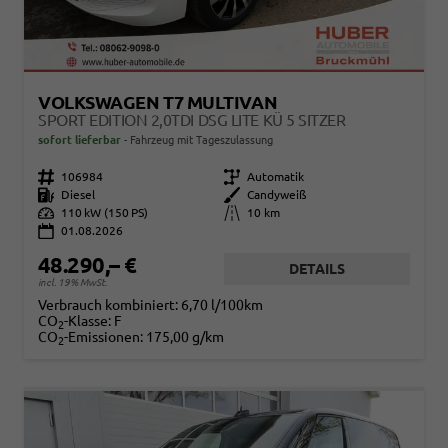
VOLKSWAGEN T7 MULTIVAN
SPORT EDITION 2,0TDI DSG LITE KÜ 5 SITZER
sofort lieferbar
Fahrzeug mit Tageszulassung
Fahrzeugnr.
106984
Getriebe
Automatik
Kraftstoff
Diesel
Außenfarbe
Candyweiß
Leistung
110 kW (150 PS)
Kilometerstand
10 km
01.08.2026
48.290,– €
DETAILS
incl. 19% MwSt.
Verbrauch kombiniert:
6,70 l/100km
CO
-Klasse:
F
2
CO
-Emissionen:
175,00 g/km
2