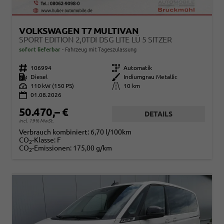
VOLKSWAGEN T7 MULTIVAN
SPORT EDITION 2,0TDI DSG LITE LÜ 5 SITZER
sofort lieferbar
Fahrzeug mit Tageszulassung
Fahrzeugnr.
106994
Getriebe
Automatik
Kraftstoff
Diesel
Außenfarbe
Indiumgrau Metallic
Leistung
110 kW (150 PS)
Kilometerstand
10 km
01.08.2026
50.470,– €
DETAILS
incl. 19% MwSt.
Verbrauch kombiniert:
6,70 l/100km
CO
-Klasse:
F
2
CO
-Emissionen:
175,00 g/km
2