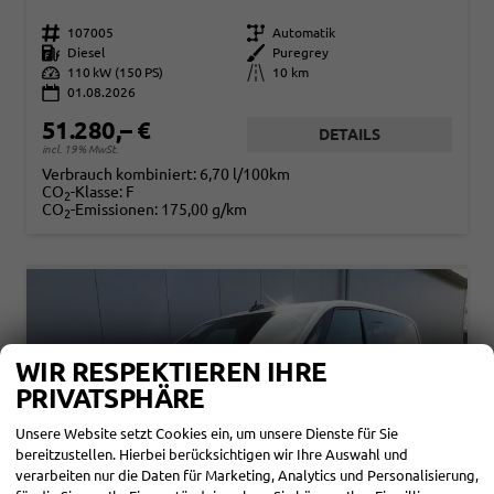
Fahrzeugnr.
107005
Getriebe
Automatik
Kraftstoff
Diesel
Außenfarbe
Puregrey
Leistung
110 kW (150 PS)
Kilometerstand
10 km
01.08.2026
51.280,– €
DETAILS
incl. 19% MwSt.
Verbrauch kombiniert:
6,70 l/100km
CO
-Klasse:
F
2
CO
-Emissionen:
175,00 g/km
2
WIR RESPEKTIEREN IHRE
PRIVATSPHÄRE
Unsere Website setzt Cookies ein, um unsere Dienste für Sie
bereitzustellen. Hierbei berücksichtigen wir Ihre Auswahl und
verarbeiten nur die Daten für Marketing, Analytics und Personalisierung,