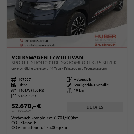
VOLKSWAGEN T7 MULTIVAN
SPORT EDITION 2,0TDI DSG KOMFORT KÜ 5 SITZER
unverbindliche Lieferzeit:
14 Tage
Fahrzeug mit Tageszulassung
Fahrzeugnr.
107027
Getriebe
Automatik
Kraftstoff
Diesel
Außenfarbe
Starlightblau Metallic
Leistung
110 kW (150 PS)
Kilometerstand
10 km
01.08.2026
52.670,– €
DETAILS
incl. 19% MwSt.
Verbrauch kombiniert:
6,70 l/100km
CO
-Klasse:
F
2
CO
-Emissionen:
175,00 g/km
2