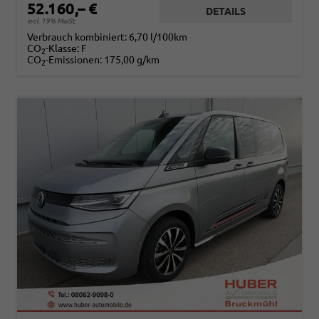
52.160,– €
DETAILS
incl. 19% MwSt.
Verbrauch kombiniert:
6,70 l/100km
CO
-Klasse:
F
2
CO
-Emissionen:
175,00 g/km
2