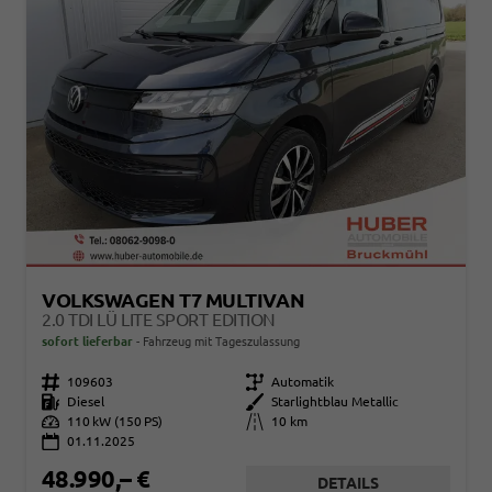
VOLKSWAGEN T7 MULTIVAN
2.0 TDI LÜ LITE SPORT EDITION
sofort lieferbar
Fahrzeug mit Tageszulassung
Fahrzeugnr.
109603
Getriebe
Automatik
Kraftstoff
Diesel
Außenfarbe
Starlightblau Metallic
Leistung
110 kW (150 PS)
Kilometerstand
10 km
01.11.2025
48.990,– €
DETAILS