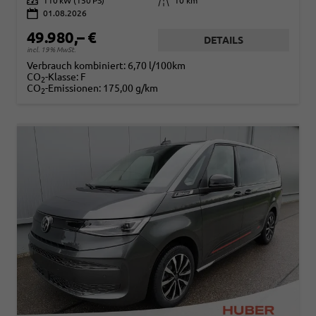
Leistung
110 kW (150 PS)
Kilometerstand
10 km
01.08.2026
49.980,– €
DETAILS
incl. 19% MwSt.
Verbrauch kombiniert:
6,70 l/100km
CO
-Klasse:
F
2
CO
-Emissionen:
175,00 g/km
2