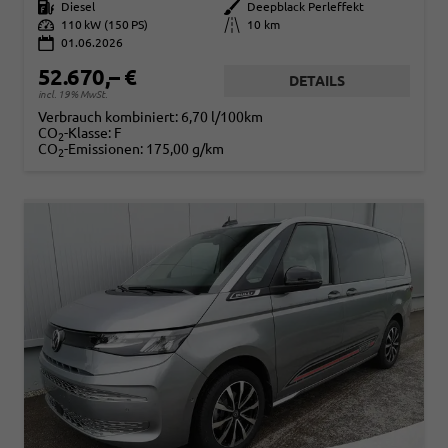
Kraftstoff
Diesel
Außenfarbe
Deepblack Perleffekt
Leistung
110 kW (150 PS)
Kilometerstand
10 km
01.06.2026
52.670,– €
DETAILS
incl. 19% MwSt.
Verbrauch kombiniert:
6,70 l/100km
CO
-Klasse:
F
2
CO
-Emissionen:
175,00 g/km
2