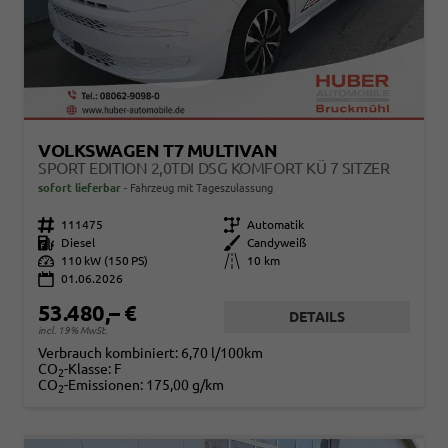
VOLKSWAGEN T7 MULTIVAN
SPORT EDITION 2,0TDI DSG KOMFORT KÜ 7 SITZER
sofort lieferbar
Fahrzeug mit Tageszulassung
Fahrzeugnr.
111475
Getriebe
Automatik
Kraftstoff
Diesel
Außenfarbe
Candyweiß
Leistung
110 kW (150 PS)
Kilometerstand
10 km
01.06.2026
53.480,– €
DETAILS
incl. 19% MwSt.
Verbrauch kombiniert:
6,70 l/100km
CO
-Klasse:
F
2
CO
-Emissionen:
175,00 g/km
2