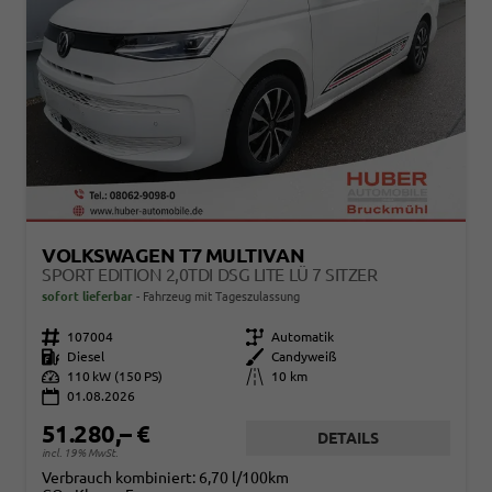
VOLKSWAGEN T7 MULTIVAN
SPORT EDITION 2,0TDI DSG LITE LÜ 7 SITZER
sofort lieferbar
Fahrzeug mit Tageszulassung
Fahrzeugnr.
107004
Getriebe
Automatik
Kraftstoff
Diesel
Außenfarbe
Candyweiß
Leistung
110 kW (150 PS)
Kilometerstand
10 km
01.08.2026
51.280,– €
DETAILS
incl. 19% MwSt.
Verbrauch kombiniert:
6,70 l/100km