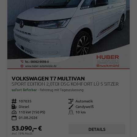
VOLKSWAGEN T7 MULTIVAN
SPORT EDITION 2,0TDI DSG KOMFORT LÜ 5 SITZER
sofort lieferbar
Fahrzeug mit Tageszulassung
Fahrzeugnr.
107035
Getriebe
Automatik
Kraftstoff
Diesel
Außenfarbe
Candyweiß
Leistung
110 kW (150 PS)
Kilometerstand
10 km
01.08.2026
53.090,– €
DETAILS
incl. 19% MwSt.