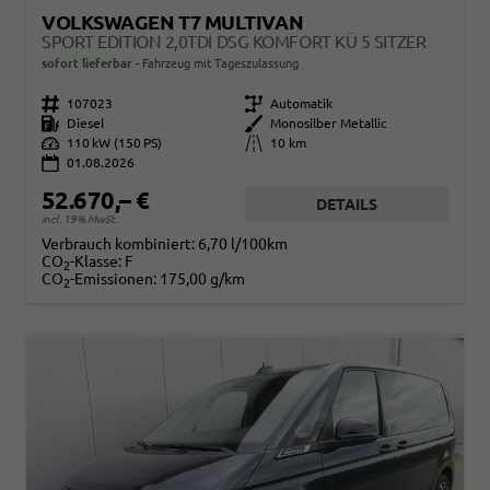
VOLKSWAGEN T7 MULTIVAN
SPORT EDITION 2,0TDI DSG KOMFORT KÜ 5 SITZER
sofort lieferbar
Fahrzeug mit Tageszulassung
Fahrzeugnr.
107023
Getriebe
Automatik
Kraftstoff
Diesel
Außenfarbe
Monosilber Metallic
Leistung
110 kW (150 PS)
Kilometerstand
10 km
01.08.2026
52.670,– €
DETAILS
incl. 19% MwSt.
Verbrauch kombiniert:
6,70 l/100km
CO
-Klasse:
F
2
CO
-Emissionen:
175,00 g/km
2