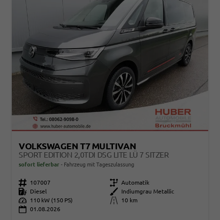
VOLKSWAGEN T7 MULTIVAN
SPORT EDITION 2,0TDI DSG LITE LÜ 7 SITZER
sofort lieferbar
Fahrzeug mit Tageszulassung
Fahrzeugnr.
107007
Getriebe
Automatik
Kraftstoff
Diesel
Außenfarbe
Indiumgrau Metallic
Leistung
110 kW (150 PS)
Kilometerstand
10 km
01.08.2026