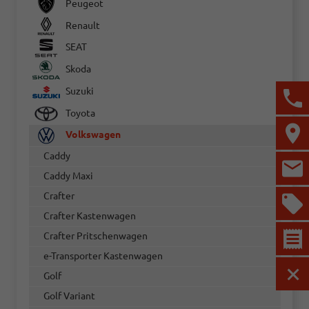
Peugeot
Renault
SEAT
Skoda
Suzuki
Toyota
Volkswagen
Caddy
Caddy Maxi
Crafter
Crafter Kastenwagen
Crafter Pritschenwagen
e-Transporter Kastenwagen
Golf
MEN
Golf Variant