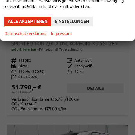
für die Sie uns Ihr Einverständnis geben. Sie können Ihre Einwilligung
jederzeit mit Wirkung für die Zukunft widerrufen.
ALLE AKZEPTIEREN
EINSTELLUNGEN
Datenschutzerklärung
Impressum
VOLKSWAGEN T7 MULTIVAN
SPORT EDITION 2,0TDI DSG KOMFORT KÜ 5 SITZER
sofort lieferbar
Fahrzeug mit Tageszulassung
Fahrzeugnr.
115052
Getriebe
Automatik
Kraftstoff
Diesel
Außenfarbe
Candyweiß
Leistung
110 kW (150 PS)
Kilometerstand
10 km
01.06.2026
51.790,– €
DETAILS
incl. 19% MwSt.
Verbrauch kombiniert:
6,70 l/100km
CO
-Klasse:
F
2
CO
-Emissionen:
175,00 g/km
2