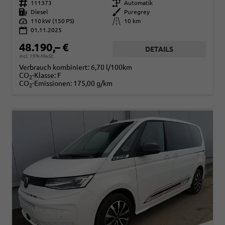
Fahrzeugnr.
111373
Getriebe
Automatik
Kraftstoff
Diesel
Außenfarbe
Puregrey
Leistung
110 kW (150 PS)
Kilometerstand
10 km
01.11.2025
48.190,– €
DETAILS
incl. 19% MwSt.
Verbrauch kombiniert:
6,70 l/100km
CO
-Klasse:
F
2
CO
-Emissionen:
175,00 g/km
2