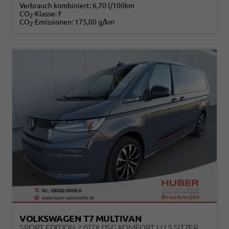
Verbrauch kombiniert:
6,70 l/100km
CO
-Klasse:
F
2
CO
-Emissionen:
175,00 g/km
2
VOLKSWAGEN T7 MULTIVAN
SPORT EDITION 2,0TDI DSG KOMFORT LÜ 5 SITZER