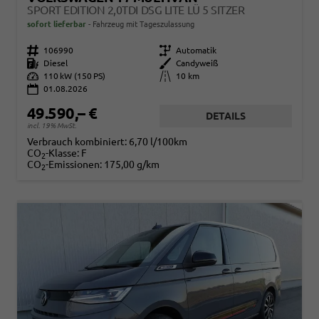
SPORT EDITION 2,0TDI DSG LITE LÜ 5 SITZER
sofort lieferbar
Fahrzeug mit Tageszulassung
Fahrzeugnr.
106990
Getriebe
Automatik
Kraftstoff
Diesel
Außenfarbe
Candyweiß
Leistung
110 kW (150 PS)
Kilometerstand
10 km
01.08.2026
49.590,– €
DETAILS
incl. 19% MwSt.
Verbrauch kombiniert:
6,70 l/100km
CO
-Klasse:
F
2
CO
-Emissionen:
175,00 g/km
2