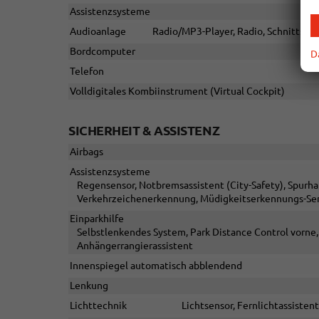
Assistenzsysteme
Audioanlage
Radio/MP3-Player, Radio, Schnittstel
Bordcomputer
D
Telefon
Volldigitales Kombiinstrument (Virtual Cockpit)
SICHERHEIT & ASSISTENZ
Airbags
Assistenzsysteme
Regensensor, Notbremsassistent (City-Safety), Spurh
Verkehrzeichenerkennung, Müdigkeitserkennungs-Sen
Einparkhilfe
Selbstlenkendes System, Park Distance Control vorne,
Anhängerrangierassistent
Innenspiegel automatisch abblendend
Lenkung
Lichttechnik
Lichtsensor, Fernlichtassistent