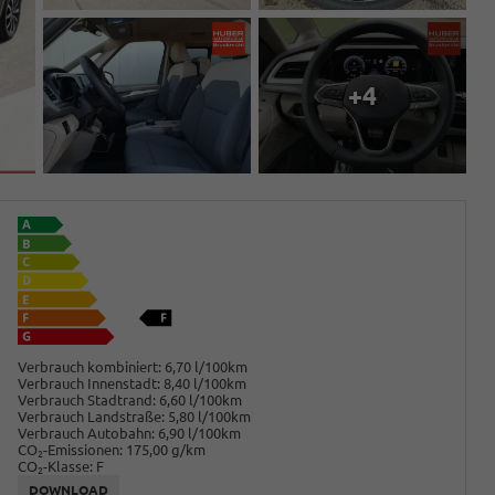
+4
Verbrauch kombiniert:
6,70 l/100km
Verbrauch Innenstadt:
8,40 l/100km
Verbrauch Stadtrand:
6,60 l/100km
Verbrauch Landstraße:
5,80 l/100km
Verbrauch Autobahn:
6,90 l/100km
CO
-Emissionen:
175,00 g/km
2
CO
-Klasse:
F
2
DOWNLOAD