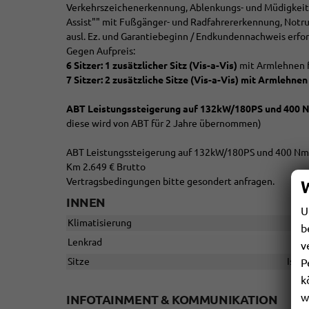
Verkehrszeichenerkennung, Ablenkungs- und Müdigkeit
Assist"" mit Fußgänger- und Radfahrererkennung, Notru
ausl. Ez. und Garantiebeginn / Endkundennachweis erfor
Gegen Aufpreis:
6 Sitzer: 1 zusätzlicher Sitz (
Vis-a-Vis)
mit Armlehnen fü
7 Sitzer: 2 zusätzliche Sitze (
Vis-a-Vis)
mit Armlehnen f
ABT Leistungssteigerung auf 132kW/180PS und 400 
diese wird von ABT für 2 Jahre übernommen)
ABT Leistungssteigerung auf 132kW/180PS und 400 Nm D
Km 2.649 € Brutto
Vertragsbedingungen bitte gesondert anfragen.
INNEN
U
Klimatisierung
b
Lenkrad
v
Sitze
Isofi
P
k
w
INFOTAINMENT & KOMMUNIKATION