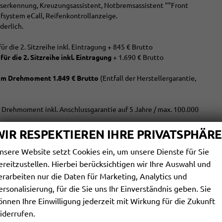
serkennung, Kreuzungsassistent, Notbremsassistent ""Front
fsystem eCall, Reifenkontrollanzeige.
derlich.
r die 2. Sitzreihe inkl. Eintragung + 845 € Brutto
ür die 2. Sitzreihe inkl. Eintragung
+ 1.690 € Brutto
Nm Drehmoment 1.849 € Brutto
(Entfall der Herstellergarantie,
rehmoment inkl. Anschlussgarantie auf 5 Jahre / max. 100.000
WIR RESPEKTIEREN IHRE PRIVATSPHÄRE
nsere Website setzt Cookies ein, um unsere Dienste für Sie
3-Zonen-Klimaautomatik
ereitzustellen. Hierbei berücksichtigen wir Ihre Auswahl und
in Leder, höhenverstellbar, mit Multifunktionen, mit Schaltwippen
erarbeiten nur die Daten für Marketing, Analytics und
x (Kindersitzbefestigung), Rücksitzbank hinten geteilt, Sitzheizung
ersonalisierung, für die Sie uns Ihr Einverständnis geben. Sie
önnen Ihre Einwilligung jederzeit mit Wirkung für die Zukunft
iderrufen.