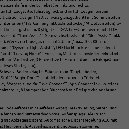
 Zuziehhilfe in der Schiebetüre links und rechts.
zug an Fahrzeugseite, Fahrzeugheck und im Fahrzeuginnenraum,
Sport Edition Design TN28, schwarz glanzgedreht) mit Sommerreifen
nterreifen (M+S Kennung inkl. Schneeflocke / Allwetterreifen), 3-
eil im Fahrgastraum, IQ.Light - LED-Matrix-Scheinwerfer mit LED-
ssistent ""Lane Assist"", Spurwechselassistent ""Side Assist"" inkl.
l), Werksanschlussgarantie auf 5 Jahre / max. 100.000 km.
ierung ""Dynamic Light Assist"", LED-Rückleuchten, Innenspiegel
 und ""Leaving Home""-Funktion, Multifunktionslederlenkrad mit
llbare Vordersitze, 3 Einzelsitze in Fahrtrichtung im Fahrgastraum
selloses Startsytem),
 Schwarz, Bodenbelag im Fahrgastraum Teppichboden,
r Stoff ""Bright Dots"", Umfeldbeleuchtung im Türbereich,
lay, Vorbereitung für ""We Connect"", App-Connect inkl. Wireless
ittstelle, 8 Lautsprecher, Bluetooth mit Freisprecheinrichtung,
rer und Beifahrer mit Beifahrer-Airbag-Deaktivierung, Seiten- und
tze hinten und Mittenairbag vorne, Außenspiegel elektrisch
ung mit Abbiegeassistent, Automatische Distanzregelung ACC mit
 und Heckbereich, Ausparkassistent und Ausstiegswarner,