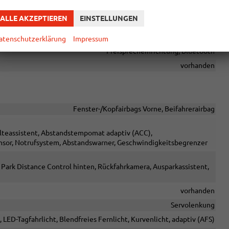
Sprachsteuerung
ALLE AKZEPTIEREN
EINSTELLUNGEN
le USB, Digitalradio DAB, Android Auto, Apple CarPlay, Touchscreen
vorhanden
atenschutzerklärung
Impressum
Freisprecheinrichtung, Bluetooth
vorhanden
Fenster-/Kopfairbags Vorne, Beifahrerairbag
alteassistent, Abstandstempomat adaptiv (ACC),
sor, Notrufsystem, Abstandswarner, Geschwindigkeitsbegrenzer
 Park Distance Control hinten, Rückfahrkamera, Ausparkassistent,
vorhanden
Servolenkung
, LED-Tagfahrlicht, Blendfreies Fernlicht, Kurvenlicht, adaptiv (AFS)