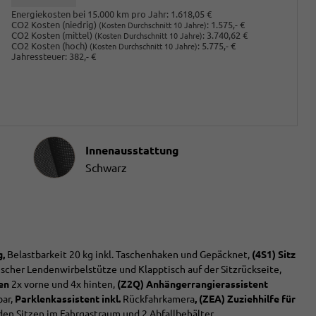
Energiekosten bei 15.000 km pro Jahr:
1.618,05 €
CO2 Kosten (niedrig)
:
1.575,- €
(Kosten Durchschnitt 10 Jahre)
CO2 Kosten (mittel)
:
3.740,62 €
(Kosten Durchschnitt 10 Jahre)
CO2 Kosten (hoch)
:
5.775,- €
(Kosten Durchschnitt 10 Jahre)
Jahressteuer:
382,- €
Innenausstattung
Innenausstattung
Schwarz
,
Belastbarkeit 20 kg inkl. Taschenhaken und Gepäcknet,
(4S1) Sitz
rischer Lendenwirbelstütze und Klapptisch auf der Sitzrückseite,
en
2x vorne und 4x hinten,
(Z2Q) Anhängerrangierassistent
bar,
Parklenkassistent inkl.
Rückfahrkamera
, (ZEA) Zuziehhilfe für
en Sitzen im Fahrgastraum und 2 Abfallbehälter,