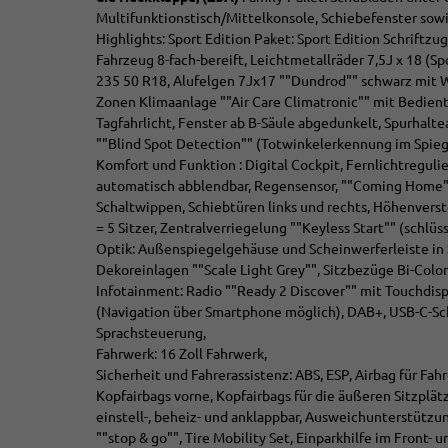
Multifunktionstisch/Mittelkonsole, Schiebefenster sowie
Highlights: Sport Edition Paket: Sport Edition Schrift
Fahrzeug 8-fach-bereift, Leichtmetallräder 7,5J x 18 (
235 50 R18, Alufelgen 7Jx17 ""Dundrod"" schwarz mit Wi
Zonen Klimaanlage ""Air Care Climatronic"" mit Bedient
Tagfahrlicht, Fenster ab B-Säule abgedunkelt, Spurhaltea
""Blind Spot Detection"" (Totwinkelerkennung im Spiege
Komfort und Funktion : Digital Cockpit, Fernlichtregul
automatisch abblendbar, Regensensor, ""Coming Home""
Schaltwippen, Schiebtüren links und rechts, Höhenverste
= 5 Sitzer, Zentralverriegelung ""Keyless Start"" (schlüs
Optik: Außenspiegelgehäuse und Scheinwerferleiste in
Dekoreinlagen ""Scale Light Grey"", Sitzbezüge Bi-Colo
Infotainment: Radio ""Ready 2 Discover"" mit Touchdisp
(Navigation über Smartphone möglich), DAB+, USB-C-Schn
Sprachsteuerung,
Fahrwerk: 16 Zoll Fahrwerk,
Sicherheit und Fahrerassistenz: ABS, ESP, Airbag für Fah
Kopfairbags vorne, Kopfairbags für die äußeren Sitzplä
einstell-, beheiz- und anklappbar, Ausweichunterstütz
""stop & go"", Tire Mobility Set, Einparkhilfe im Front-