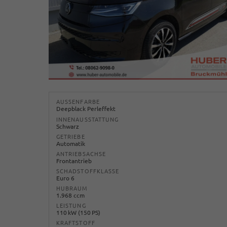
AUSSENFARBE
Deepblack Perleffekt
INNENAUSSTATTUNG
Schwarz
GETRIEBE
Automatik
ANTRIEBSACHSE
Frontantrieb
SCHADSTOFFKLASSE
Euro 6
HUBRAUM
1.968 ccm
LEISTUNG
110 kW (150 PS)
KRAFTSTOFF