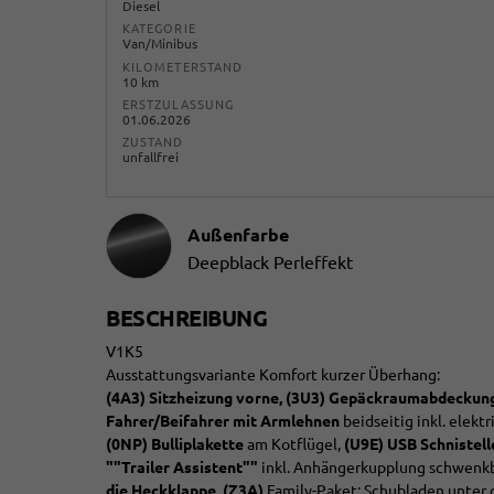
Diesel
KATEGORIE
Van/Minibus
KILOMETERSTAND
10 km
ERSTZULASSUNG
01.06.2026
ZUSTAND
unfallfrei
Außenfarbe
Deepblack Perleffekt
BESCHREIBUNG
V1K5
Ausstattungsvariante Komfort kurzer Überhang:
(4A3) Sitzheizung vorne, (3U3) Gepäckraumabdeckung
Fahrer/Beifahrer mit Armlehnen
beidseitig inkl. elekt
(0NP) Bulliplakette
am Kotflügel,
(U9E) USB Schnistell
""Trailer Assistent""
inkl. Anhängerkupplung schwenk
die Heckklappe, (Z3A)
Family-Paket: Schubladen unter d