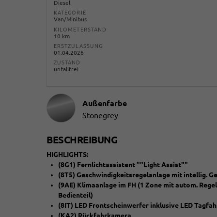
Diesel
KATEGORIE
Van/Minibus
KILOMETERSTAND
10 km
ERSTZULASSUNG
01.04.2026
ZUSTAND
unfallfrei
Außenfarbe
Stonegrey
BESCHREIBUNG
HIGHLIGHTS:
(8G1) Fernlichtassistent ""Light Assist""
(8T5) Geschwindigkeitsregelanlage mit intellig. G
(9AE) Klimaanlage im FH (1 Zone mit autom. Regel
Bedienteil)
(8IT) LED Frontscheinwerfer inklusive LED Tagfah
(KA2) Rückfahrkamera