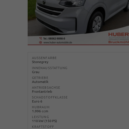
AUSSENFARBE
Stonegrey
INNENAUSSTATTUNG
Grau
GETRIEBE
Automatik
ANTRIEBSACHSE
Frontantrieb
SCHADSTOFFKLASSE
Euro 6
HUBRAUM
1.996 ccm
LEISTUNG
110 kW (150 PS)
KRAFTSTOFF