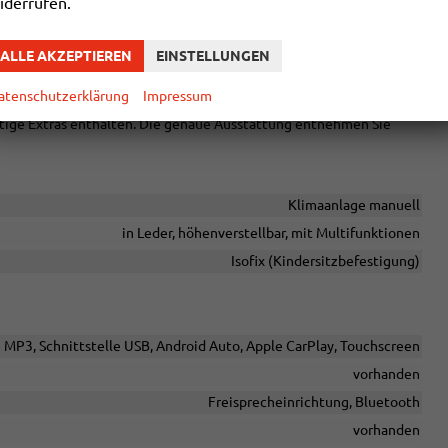
iderrufen.
arnung
ALLE AKZEPTIEREN
EINSTELLUNGEN
rtsystem ""Keyless Start""
atenschutzerklärung
Impressum
chtige Extras enthalten. Die genaue Ausstattung entnehmen Sie
Klimaanlage manuell
in Leder, höhenverstellbar, mit Multifunktionen
Isofix (Kindersitzbefestigung)
e MP3, Schnittstelle USB, Android Auto, Apple CarPlay, Touchscreen
vorhanden
Freisprecheinrichtung, Bluetooth
vorhanden