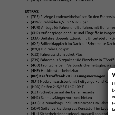
EXTRAS:
(7P5) 2-Wege Lendenwirbelstütze für den Fahrersitz
(41W) Stahlräder 6,5 J x 16 in Silber
(4UR) Airbags für Fahrer und Beifahrer, mit Beifahr
(6H2) Außenspiegelgehäuse und Türgriffe in Wagen
(33A) Beifahrerdoppelsitzbank mit Unterladefunkti
(6X2) Brillenklappfach im Dach auf Fahrerseite Dach
(8YQ) Digitales Cockpit
(GJ2) Fahrerassistenzpaket Plus
(Z39) Fahrerhaus Sitzpaket 10A Einzelsitz in ""Stoff
(4GD) Frontscheibe in Verbundsicherheitsglas, w
(4HF) Heckfenster, beheizbar
(0I2) Kraftstofftank 70 l Fassungsvermögen
(8J1) Notbremsassistent mit Fußgänger- und Radfa
U
(H0D) Reifen 215/65 R16C 109 T
b
(GZ1) Schiebetür auf der Beifahrerseite
v
(6N2) Schmutzfänger vorn und hinten
P
(4X2) Seitenairbags und Curtainairbags im Fahrerha
(5DV) Seitenverkleidung aus Kunststoff im Laderau
k
(4L1) Sicherheitsinnenspiegel, manuell abblendbar