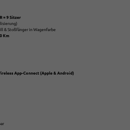
R = 9 Sitzer
lisierung)
ill & Stoßfänger in Wagenfarbe
00 Km
Wireless App-Connect (Apple & Android)
bar