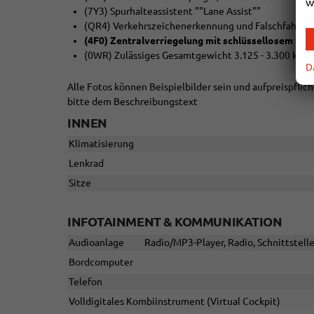
w
(7Y3) Spurhalteassistent ""Lane Assist""
(QR4) Verkehrszeichenerkennung und Falschfahrw
(4F0) Zentralverriegelung mit schlüssellosem Sta
(0WR) Zulässiges Gesamtgewicht 3.125 - 3.300 kg
D
Alle Fotos können Beispielbilder sein und aufpreispfli
bitte dem Beschreibungstext
INNEN
Klimatisierung
Lenkrad
Sitze
INFOTAINMENT & KOMMUNIKATION
Audioanlage
Radio/MP3-Player, Radio, Schnittstell
Bordcomputer
Telefon
Volldigitales Kombiinstrument (Virtual Cockpit)