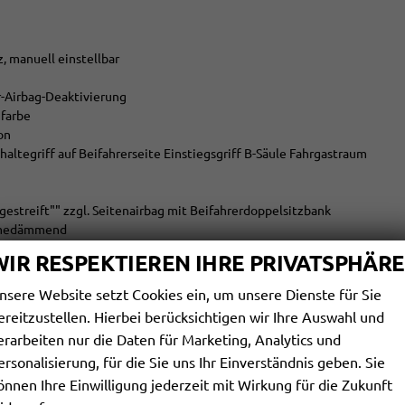
, manuell einstellbar
er-Airbag-Deaktivierung
farbe
on
haltegriff auf Beifahrerseite Einstiegsgriff B-Säule Fahrgastraum
 gestreift"" zzgl. Seitenairbag mit Beifahrerdoppelsitzbank
ärmedämmend
WIR RESPEKTIEREN IHRE PRIVATSPHÄRE
hrererkennung mit Ausweichunterstützung & Abbiegeassistent
nsere Website setzt Cookies ein, um unsere Dienste für Sie
ereitzustellen. Hierbei berücksichtigen wir Ihre Auswahl und
erarbeiten nur die Daten für Marketing, Analytics und
ersonalisierung, für die Sie uns Ihr Einverständnis geben. Sie
us und Curtainairbags im Fahrgastraum
m, halbe Höhe
önnen Ihre Einwilligung jederzeit mit Wirkung für die Zukunft