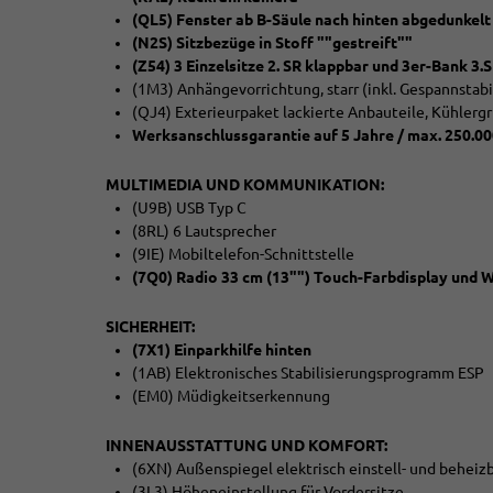
(QL5) Fenster ab B-Säule nach hinten abgedunkelt
(N2S) Sitzbezüge in Stoff ""gestreift""
(Z54) 3 Einzelsitze 2. SR klappbar und 3er-Bank 3.S
(1M3) Anhängevorrichtung, starr (inkl. Gespannstabi
(QJ4) Exterieurpaket lackierte Anbauteile, Kühlergr
Werksanschlussgarantie auf 5 Jahre / max. 250.0
MULTIMEDIA UND KOMMUNIKATION:
(U9B) USB Typ C
(8RL) 6 Lautsprecher
(9IE) Mobiltelefon-Schnittstelle
(7Q0) Radio 33 cm (13"") Touch-Farbdisplay und 
SICHERHEIT:
(7X1) Einparkhilfe hinten
(1AB) Elektronisches Stabilisierungsprogramm ESP
(EM0) Müdigkeitserkennung
INNENAUSSTATTUNG UND KOMFORT:
(6XN) Außenspiegel elektrisch einstell- und beheiz
(3L3) Höheneinstellung für Vordersitze