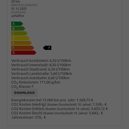
20 km
ERSTZULASSUNG
01.12.2025
ZUSTAND
unfallfrei
Verbrauch kombiniert:
6,50 l/100km
Verbrauch Innenstadt:
8,50 l/100km
Verbrauch Stadtrand:
6,30 l/100km
Verbrauch Landstraße:
5,60 l/100km
Verbrauch Autobahn:
6,60 l/100km
CO
-Emissionen:
171,00 g/km
2
CO
-Klasse:
F
2
DOWNLOAD
Energiekosten bei 15.000 km pro Jahr:
1.569,75 €
CO2 Kosten (niedrig)
:
1.539,- €
(Kosten Durchschnitt 10 Jahre)
CO2 Kosten (mittel)
:
3.655,12 €
(Kosten Durchschnitt 10 Jahre)
CO2 Kosten (hoch)
:
5.643,- €
(Kosten Durchschnitt 10 Jahre)
Jahressteuer:
370,- €