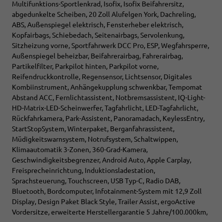
Multifunktions-Sportlenkrad, Isofix, Isofix Beifahrersitz,
abgedunkelte Scheiben, 20 Zoll Alufelgen York, Dachreling,
ABS, Außenspiegel elektrisch, Fensterheber elektrisch,
Kopfairbags, Schiebedach, Seitenairbags, Servolenkung,
Sitzheizung vorne, Sportfahrwerk DCC Pro, ESP, Wegfahrsperre,
Außenspiegel beheizbar, Beifahrerairbag, Fahrerairbag,
Partikelfilter, Parkpilot hinten, Parkpilot vorne,
Reifendruckkontrolle, Regensensor, Lichtsensor, Digitales
Kombiinstrument, Anhängekupplung schwenkbar, Tempomat
Abstand ACC, Fernlichtassistent, Notbremsassistent, IQ-Light-
HD-Matrix-LED-Scheinwerfer, Tagfahrlicht, LED-Tagfahrlicht,
Rückfahrkamera, Park-Assistent, Panoramadach, KeylessEntry,
StartStopSystem, Winterpaket, Berganfahrassistent,
Müdigkeitswarnsystem, Notrufsystem, Schaltwippen,
Klimaautomatik 3-Zonen, 360-Grad-Kamera,
Geschwindigkeitsbegrenzer, Android Auto, Apple Carplay,
Freisprecheinrichtung, Induktionsladestation,
Sprachsteuerung, Touchscreen, USB Typ-C, Radio DAB,
Bluetooth, Bordcomputer, Infotainment-System mit 12,9 Zoll
Display, Design Paket Black Style, Trailer Assist, ergoActive
Vordersitze, erweiterte Herstellergarantie 5 Jahre/100.000km,