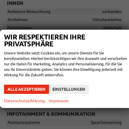
INNEN
Ambiente-Beleuchtung
vorhanden
Armlehnen
Mittelarmlehne
Fensterheber
elektrisch
WIR RESPEKTIEREN IHRE
Gepäckraumabtrennung
vorhanden
PRIVATSPHÄRE
Klimatisierung
Klimaautomatik, 3-Zonen-Klimaautomatik
Lenkrad
Unsere Website setzt Cookies ein, um unsere Dienste für Sie
in Leder, höhenverstellbar, mit Multifunktionen, mit
bereitzustellen. Hierbei berücksichtigen wir Ihre Auswahl und verarbeiten
Lenkradheizung, mit Schaltwippen
nur die Daten für Marketing, Analytics und Personalisierung, für die Sie
uns Ihr Einverständnis geben. Sie können Ihre Einwilligung jederzeit mit
Sitze
Wirkung für die Zukunft widerrufen.
Isofix (Kindersitzbefestigung), Rücksitzbank hinten geteilt,
Sitzheizung, Sportsitze, Massagesitze, Isofix Beifahrersitz
ALLE AKZEPTIEREN
EINSTELLUNGEN
Sitze: Lordosenstütze
Fahrer
Sitze: Verstellbarkeit
Höhenverstellbarer Fahrersitz
Datenschutzerklärung
Impressum
INFOTAINMENT & KOMMUNIKATION
Assistenzsysteme
Sprachsteuerung