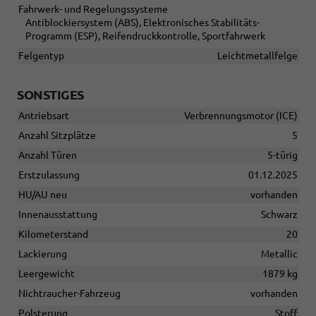
Fahrwerk- und Regelungssysteme
Antiblockiersystem (ABS), Elektronisches Stabilitäts-
Programm (ESP), Reifendruckkontrolle, Sportfahrwerk
Felgentyp
Leichtmetallfelge
SONSTIGES
Antriebsart
Verbrennungsmotor (ICE)
Anzahl Sitzplätze
5
Anzahl Türen
5-türig
Erstzulassung
01.12.2025
HU/AU neu
vorhanden
Innenausstattung
Schwarz
Kilometerstand
20
Lackierung
Metallic
Leergewicht
1879 kg
Nichtraucher-Fahrzeug
vorhanden
Polsterung
Stoff