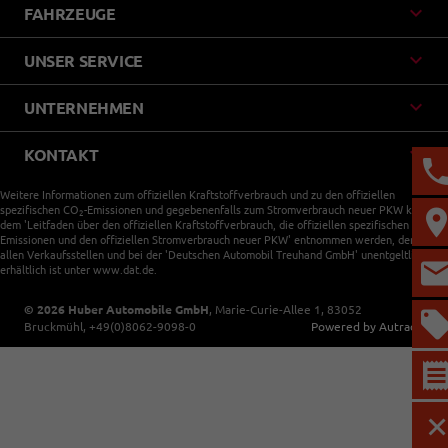
FAHRZEUGE
UNSER SERVICE
UNTERNEHMEN
KONTAKT
Weitere Informationen zum offiziellen Kraftstoffverbrauch und zu den offiziellen
spezifischen CO
-Emissionen und gegebenenfalls zum Stromverbrauch neuer PKW können
2
dem 'Leitfaden über den offiziellen Kraftstoffverbrauch, die offiziellen spezifischen CO
-
2
Emissionen und den offiziellen Stromverbrauch neuer PKW' entnommen werden, der an
allen Verkaufsstellen und bei der 'Deutschen Automobil Treuhand GmbH' unentgeltlich
erhältlich ist unter www.dat.de.
© 2026
Huber Automobile GmbH
,
Marie-Curie-Allee 1
,
83052
Bruckmühl,
+49(0)8062-9098-0
Powered by Autrado
M