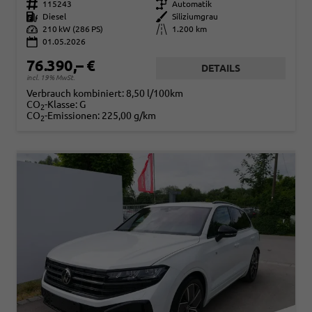
Fahrzeugnr.
115243
Getriebe
Automatik
Kraftstoff
Diesel
Außenfarbe
Siliziumgrau
Leistung
210 kW (286 PS)
Kilometerstand
1.200 km
01.05.2026
76.390,– €
DETAILS
incl. 19% MwSt.
Verbrauch kombiniert:
8,50 l/100km
CO
-Klasse:
G
2
CO
-Emissionen:
225,00 g/km
2