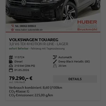
VOLKSWAGEN TOUAREG
3,0 V6 TDI 4MOTION R-LINE - LAGER
sofort lieferbar
Fahrzeug mit Tageszulassung
Fahrzeugnr.
113724
Getriebe
Automatik
Kraftstoff
Diesel
Außenfarbe
Deep Black Metallic (0E)
Leistung
210 kW (286 PS)
Kilometerstand
20 km
01.05.2026
79.290,– €
DETAILS
incl. 19% MwSt.
Verbrauch kombiniert:
8,60 l/100km
CO
-Klasse:
G
2
CO
-Emissionen:
225,00 g/km
2