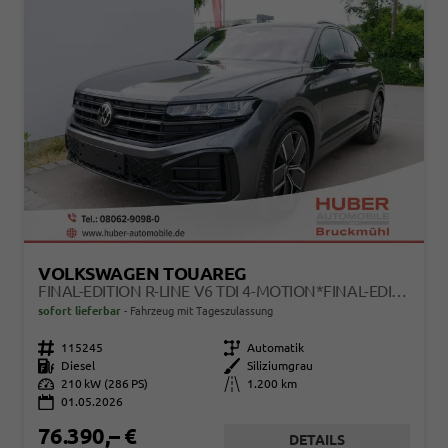
VOLKSWAGEN TOUAREG
FINAL-EDITION R-LINE V6 TDI 4-MOTION*FINAL-EDITION*AHK-SCHWENKBAR*NAVI*ACC*PDC*LED*SHZ*21-ZOLL
sofort lieferbar
Fahrzeug mit Tageszulassung
Fahrzeugnr.
115245
Getriebe
Automatik
Kraftstoff
Diesel
Außenfarbe
Siliziumgrau
Leistung
210 kW (286 PS)
Kilometerstand
1.200 km
01.05.2026
76.390,– €
DETAILS