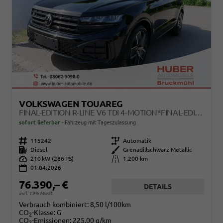
VOLKSWAGEN TOUAREG
FINAL-EDITION R-LINE V6 TDI 4-MOTION*FINAL-EDITION*AHK-SCHWENKBAR*NAVI*ACC*PDC*LED*SHZ*21-ZOLL
sofort lieferbar
Fahrzeug mit Tageszulassung
Fahrzeugnr.
115242
Getriebe
Automatik
Kraftstoff
Diesel
Außenfarbe
Grenadillschwarz Metallic
Leistung
210 kW (286 PS)
Kilometerstand
1.200 km
01.04.2026
76.390,– €
DETAILS
incl. 19% MwSt.
Verbrauch kombiniert:
8,50 l/100km
CO
-Klasse:
G
2
CO
-Emissionen:
225,00 g/km
2