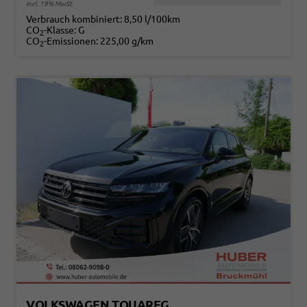
incl. 19% MwSt.
Verbrauch kombiniert:
8,50 l/100km
CO
-Klasse:
G
2
CO
-Emissionen:
225,00 g/km
2
VOLKSWAGEN TOUAREG