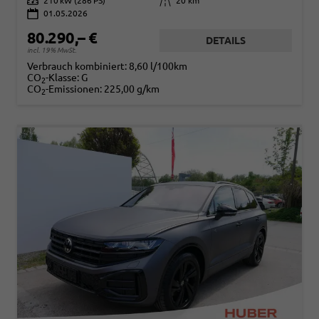
Leistung
210 kW (286 PS)
Kilometerstand
20 km
01.05.2026
80.290,– €
DETAILS
incl. 19% MwSt.
Verbrauch kombiniert:
8,60 l/100km
CO
-Klasse:
G
2
CO
-Emissionen:
225,00 g/km
2