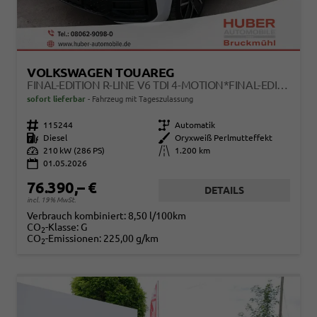
VOLKSWAGEN TOUAREG
FINAL-EDITION R-LINE V6 TDI 4-MOTION*FINAL-EDITION*AHK-SCHWENKBAR*NAVI*ACC*PDC*LED*SHZ*21-ZOLL
sofort lieferbar
Fahrzeug mit Tageszulassung
Fahrzeugnr.
115244
Getriebe
Automatik
Kraftstoff
Diesel
Außenfarbe
Oryxweiß Perlmutteffekt
Leistung
210 kW (286 PS)
Kilometerstand
1.200 km
01.05.2026
76.390,– €
DETAILS
incl. 19% MwSt.
Verbrauch kombiniert:
8,50 l/100km
CO
-Klasse:
G
2
CO
-Emissionen:
225,00 g/km
2