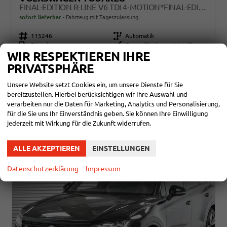
FINAL-EDITION R-LINE V6 TDI 4-MOTION*FINAL-EDITION*AHK-SCHWENKBAR*NAVI*ACC*PDC*LED*SHZ*21-ZOLL
sofort lieferbar
Fahrzeug mit Tageszulassung
Fahrzeugnr.
115246
Getriebe
Automatik
Kraftstoff
Diesel
Außenfarbe
Grenadillschwarz Metallic
WIR RESPEKTIEREN IHRE
Leistung
210 kW (286 PS)
Kilometerstand
1.200 km
01.05.2026
PRIVATSPHÄRE
76.390,– €
DETAILS
Unsere Website setzt Cookies ein, um unsere Dienste für Sie
incl. 19% MwSt.
bereitzustellen. Hierbei berücksichtigen wir Ihre Auswahl und
Verbrauch kombiniert:
8,50 l/100km
verarbeiten nur die Daten für Marketing, Analytics und Personalisierung,
CO
-Klasse:
G
2
für die Sie uns Ihr Einverständnis geben. Sie können Ihre Einwilligung
CO
-Emissionen:
225,00 g/km
2
jederzeit mit Wirkung für die Zukunft widerrufen.
ALLE AKZEPTIEREN
EINSTELLUNGEN
Datenschutzerklärung
Impressum