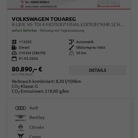
VOLKSWAGEN TOUAREG
R-LINE V6 TDI 4-MOTION*FINAL-EDITION*AHK-SCHWENKBAR*NAVI*ACC*PDC*LED*SHZ*BLACKSTYLE*20-ZOLL
sofort lieferbar
Fahrzeug mit Tageszulassung
Fahrzeugnr.
113202
Getriebe
Automatik
Kraftstoff
Diesel
Außenfarbe
Siliziumgrau Matt
Leistung
210 kW (286 PS)
Kilometerstand
50 km
01.03.2026
80.890,– €
DETAILS
incl. 19% MwSt.
Verbrauch kombiniert:
8,30 l/100km
CO
-Klasse:
G
2
CO
-Emissionen:
218,00 g/km
2
Audi
Bentley
Citroën
Cupra