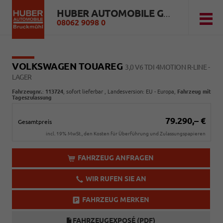
HUBER AUTOMOBILE GMBH
08062 9098 0
VOLKSWAGEN TOUAREG
3,0 V6 TDI 4MOTION R-LINE -
LAGER
Fahrzeugnr.
:
113724
,
sofort lieferbar
, Landesversion: EU - Europa,
Fahrzeug mit
Tageszulassung
79.290,– €
Gesamtpreis
incl. 19% MwSt., den Kosten für Überführung und Zulassungspapieren
FAHRZEUG ANFRAGEN
WIR RUFEN SIE AN
FAHRZEUG MERKEN
FAHRZEUGEXPOSÉ (PDF)