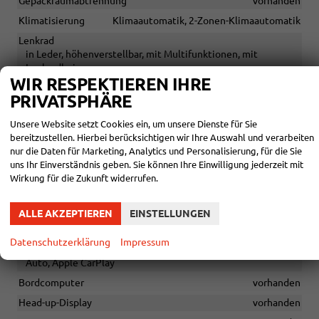
Gepäckraumabtrennung
vorhanden
Klimatisierung
Klimaautomatik, 2-Zonen-Klimaautomatik
Lenkrad
in Leder, höhenverstellbar, mit Multifunktionen, mit
Lenkradheizung
WIR RESPEKTIEREN IHRE
Sitze
PRIVATSPHÄRE
Isofix (Kindersitzbefestigung), Rücksitzbank hinten geteilt,
Sitzheizung, Sitzheizung hinten, Sportsitze, Belüftete Sitze
Unsere Website setzt Cookies ein, um unsere Dienste für Sie
vorne, Massagesitze
bereitzustellen. Hierbei berücksichtigen wir Ihre Auswahl und verarbeiten
Sitze: Verstellbarkeit
nur die Daten für Marketing, Analytics und Personalisierung, für die Sie
Elektrisch verstellbarer Fahrersitz, Höhenverstellbarer
uns Ihr Einverständnis geben. Sie können Ihre Einwilligung jederzeit mit
Fahrersitz
Wirkung für die Zukunft widerrufen.
INFOTAINMENT & KOMMUNIKATION
ALLE AKZEPTIEREN
EINSTELLUNGEN
Audioanlage
Datenschutzerklärung
Impressum
Soundsystem, Schnittstelle USB, Digitalradio DAB, Android
Auto, Apple CarPlay
Bordcomputer
vorhanden
Head-up-Display
vorhanden