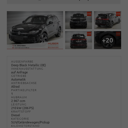
+20
AUSSENFARBE
Deep Black Metallic (0E)
INNENAUSSTATTUNG
auf Anfrage
GETRIEBE
Automatik
ANTRIEBSACHSE
Allrad
PARTIKELFILTER
1
HUBRAUM
2.967 ccm
LEISTUNG
210 kW (286 PS)
KRAFTSTOFF
Diesel
KATEGORIE
SUV/Geländewagen/Pickup
KILOMETERSTAND