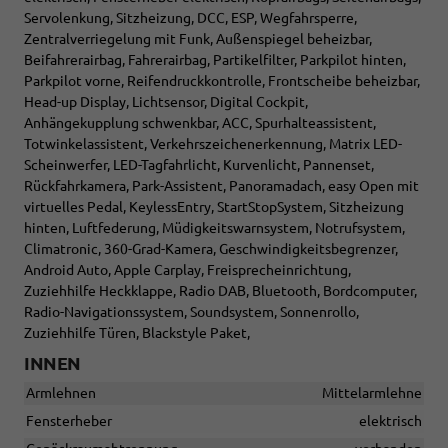
Servolenkung, Sitzheizung, DCC, ESP, Wegfahrsperre,
Zentralverriegelung mit Funk, Außenspiegel beheizbar,
Beifahrerairbag, Fahrerairbag, Partikelfilter, Parkpilot hinten,
Parkpilot vorne, Reifendruckkontrolle, Frontscheibe beheizbar,
Head-up Display, Lichtsensor, Digital Cockpit,
Anhängekupplung schwenkbar, ACC, Spurhalteassistent,
Totwinkelassistent, Verkehrszeichenerkennung, Matrix LED-
Scheinwerfer, LED-Tagfahrlicht, Kurvenlicht, Pannenset,
Rückfahrkamera, Park-Assistent, Panoramadach, easy Open mit
virtuelles Pedal, KeylessEntry, StartStopSystem, Sitzheizung
hinten, Luftfederung, Müdigkeitswarnsystem, Notrufsystem,
Climatronic, 360-Grad-Kamera, Geschwindigkeitsbegrenzer,
Android Auto, Apple Carplay, Freisprecheinrichtung,
Zuziehhilfe Heckklappe, Radio DAB, Bluetooth, Bordcomputer,
Radio-Navigationssystem, Soundsystem, Sonnenrollo,
Zuziehhilfe Türen, Blackstyle Paket,
INNEN
Armlehnen
Mittelarmlehne
Fensterheber
elektrisch