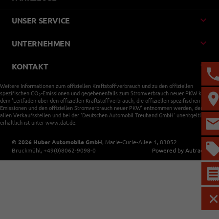
UNSER SERVICE
UNTERNEHMEN
KONTAKT
Weitere Informationen zum offiziellen Kraftstoffverbrauch und zu den offiziellen
spezifischen CO
-Emissionen und gegebenenfalls zum Stromverbrauch neuer PKW können
2
dem 'Leitfaden über den offiziellen Kraftstoffverbrauch, die offiziellen spezifischen CO
-
2
Emissionen und den offiziellen Stromverbrauch neuer PKW' entnommen werden, der an
allen Verkaufsstellen und bei der 'Deutschen Automobil Treuhand GmbH' unentgeltlich
erhältlich ist unter www.dat.de.
© 2026
Huber Automobile GmbH
,
Marie-Curie-Allee 1
,
83052
Bruckmühl,
+49(0)8062-9098-0
Powered by Autrado
M