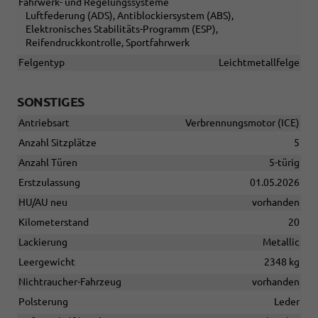
Fahrwerk- und Regelungssysteme
Luftfederung (ADS), Antiblockiersystem (ABS),
Elektronisches Stabilitäts-Programm (ESP),
Reifendruckkontrolle, Sportfahrwerk
Felgentyp
Leichtmetallfelge
SONSTIGES
Antriebsart
Verbrennungsmotor (ICE)
Anzahl Sitzplätze
5
Anzahl Türen
5-türig
Erstzulassung
01.05.2026
HU/AU neu
vorhanden
Kilometerstand
20
Lackierung
Metallic
Leergewicht
2348 kg
Nichtraucher-Fahrzeug
vorhanden
Polsterung
Leder