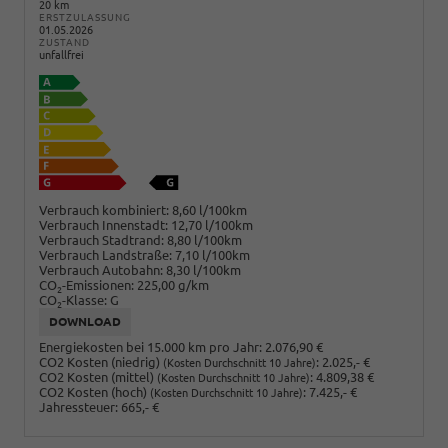
20 km
ERSTZULASSUNG
01.05.2026
ZUSTAND
unfallfrei
Verbrauch kombiniert:
8,60 l/100km
Verbrauch Innenstadt:
12,70 l/100km
Verbrauch Stadtrand:
8,80 l/100km
Verbrauch Landstraße:
7,10 l/100km
Verbrauch Autobahn:
8,30 l/100km
CO
-Emissionen:
225,00 g/km
2
CO
-Klasse:
G
2
DOWNLOAD
Energiekosten bei 15.000 km pro Jahr:
2.076,90 €
CO2 Kosten (niedrig)
:
2.025,- €
(Kosten Durchschnitt 10 Jahre)
CO2 Kosten (mittel)
:
4.809,38 €
(Kosten Durchschnitt 10 Jahre)
CO2 Kosten (hoch)
:
7.425,- €
(Kosten Durchschnitt 10 Jahre)
Jahressteuer:
665,- €