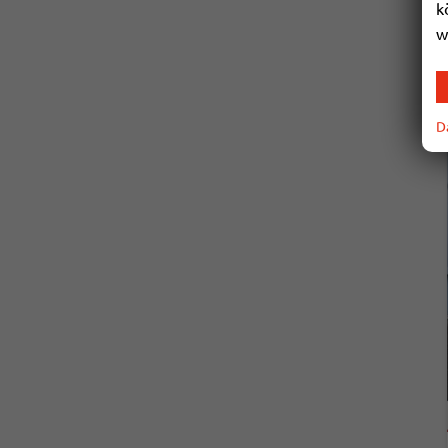
k
w
D