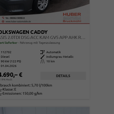
OLKSWAGEN CADDY
BASIS 2.0TDI DSG ACC KAM GV5 APP AHK RELING
ort lieferbar
Fahrzeug mit Tageszulassung
112702
Getriebe
Automatik
Diesel
Außenfarbe
Indiumgrau Metallic
90 kW (122 PS)
Kilometerstand
10 km
01.04.2026
4.690,– €
DETAILS
. 19% MwSt.
rbrauch kombiniert:
5,70 l/100km
-Klasse:
E
2
-Emissionen:
150,00 g/km
2