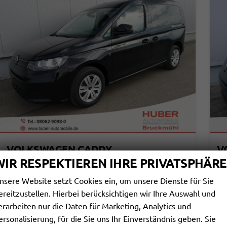
VOLKSWAGEN CADDY
V
BASIS 2.0TDI DSG ACC KAM GV5 APP AHK RELING
WIR RESPEKTIEREN IHRE PRIVATSPHÄRE
sofort lieferbar
Fahrzeug mit Tageszulassung
sof
nsere Website setzt Cookies ein, um unsere Dienste für Sie
Fahrzeugnr.
114114
Getriebe
Automatik
Fahrzeugnr.
ereitzustellen. Hierbei berücksichtigen wir Ihre Auswahl und
Kraftstoff
Diesel
Außenfarbe
Deep Black Perleffekt
Kraftstoff
erarbeiten nur die Daten für Marketing, Analytics und
Leistung
90 kW (122 PS)
Kilometerstand
10 km
Leistung
01.05.2026
ersonalisierung, für die Sie uns Ihr Einverständnis geben. Sie