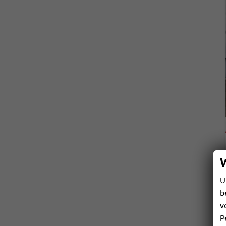
U
b
v
P