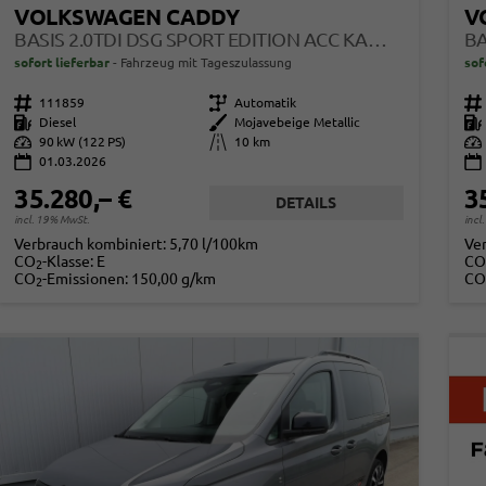
VOLKSWAGEN CADDY
V
BASIS 2.0TDI DSG SPORT EDITION ACC KAM GV5 APP
sofort lieferbar
Fahrzeug mit Tageszulassung
sof
Fahrzeugnr.
111859
Getriebe
Automatik
Fahrzeugnr.
Kraftstoff
Diesel
Außenfarbe
Mojavebeige Metallic
Kraftstoff
Leistung
90 kW (122 PS)
Kilometerstand
10 km
Leistung
01.03.2026
35.280,– €
3
DETAILS
incl. 19% MwSt.
incl
Verbrauch kombiniert:
5,70 l/100km
Ve
CO
-Klasse:
E
CO
2
CO
-Emissionen:
150,00 g/km
CO
2