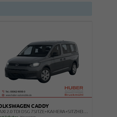
OLKSWAGEN CADDY
MAXI 2.0 TDI DSG 7SITZE+KAMERA+SITZHEIZUNG+PDC VO+HI+ACC+CLIMATRONIC
ort lieferbar
Neuwagen