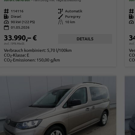
Fahrzeugnr.
114116
Getriebe
Automatik
Fahrzeugnr.
Kraftstoff
Diesel
Außenfarbe
Puregrey
Kraftstoff
Leistung
90 kW (122 PS)
Kilometerstand
10 km
Leistung
01.05.2026
33.990,– €
3
DETAILS
incl. 19% MwSt.
incl
Verbrauch kombiniert:
5,70 l/100km
Ve
CO
-Klasse:
E
CO
2
CO
-Emissionen:
150,00 g/km
CO
2