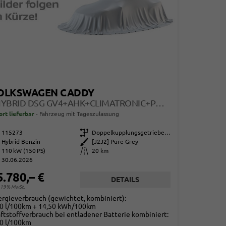
OLKSWAGEN CADDY
EHYBRID DSG GV4+AHK+CLIMATRONIC+PDCVOHI+CAM+REGENSENS.+APPCONNECT
ort lieferbar
Fahrzeug mit Tageszulassung
115273
Getriebe
Doppelkupplungsgetriebe (DSG)
Hybrid Benzin
Außenfarbe
[J2J2] Pure Grey
110 kW (150 PS)
Kilometerstand
20 km
30.06.2026
5.780,– €
DETAILS
. 19% MwSt.
rgieverbrauch (gewichtet, kombiniert):
80 l/100km + 14,50 kWh/100km
ftstoffverbrauch bei entladener Batterie kombiniert:
20 l/100km