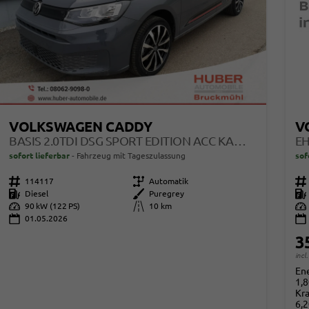
VOLKSWAGEN CADDY
V
BASIS 2.0TDI DSG SPORT EDITION ACC KAM GV5 APP
sofort lieferbar
Fahrzeug mit Tageszulassung
sof
Fahrzeugnr.
114117
Getriebe
Automatik
Fahrzeugnr.
Kraftstoff
Diesel
Außenfarbe
Puregrey
Kraftstoff
Leistung
90 kW (122 PS)
Kilometerstand
10 km
Leistung
01.05.2026
3
incl
Ene
1,
Kra
6,