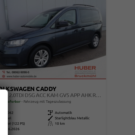
OLKSWAGEN CADDY
BASIS 2.0TDI DSG ACC KAM GV5 APP AHK RELING
ort lieferbar
Fahrzeug mit Tageszulassung
115062
Getriebe
Automatik
Diesel
Außenfarbe
Starlightblau Metallic
90 kW (122 PS)
Kilometerstand
10 km
01.06.2026