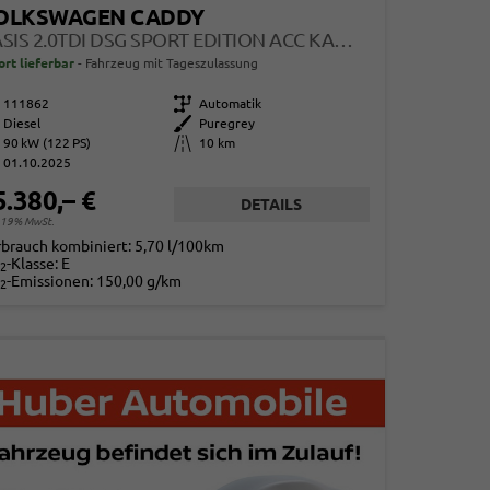
OLKSWAGEN CADDY
BASIS 2.0TDI DSG SPORT EDITION ACC KAM GV5 APP
ort lieferbar
Fahrzeug mit Tageszulassung
111862
Getriebe
Automatik
Diesel
Außenfarbe
Puregrey
90 kW (122 PS)
Kilometerstand
10 km
01.10.2025
5.380,– €
DETAILS
. 19% MwSt.
rbrauch kombiniert:
5,70 l/100km
-Klasse:
E
2
-Emissionen:
150,00 g/km
2