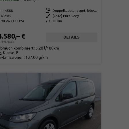
114588
Getriebe
Doppelkupplungsgetriebe (DSG)
Diesel
Außenfarbe
[J2J2] Pure Grey
90 kW (122 PS)
Kilometerstand
20 km
4.580,– €
DETAILS
. 19% MwSt.
rbrauch kombiniert:
5,20 l/100km
-Klasse:
E
2
-Emissionen:
137,00 g/km
2