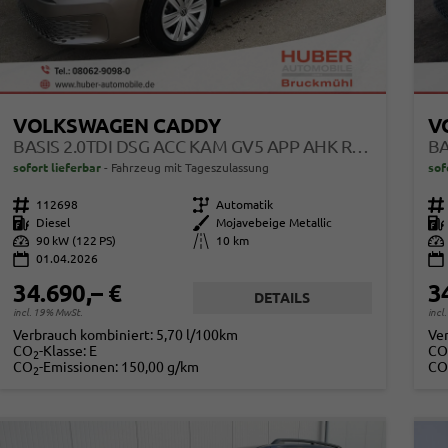
VOLKSWAGEN CADDY
V
BASIS 2.0TDI DSG ACC KAM GV5 APP AHK RELING
sofort lieferbar
Fahrzeug mit Tageszulassung
sof
Fahrzeugnr.
112698
Getriebe
Automatik
Fahrzeugnr.
Kraftstoff
Diesel
Außenfarbe
Mojavebeige Metallic
Kraftstoff
Leistung
90 kW (122 PS)
Kilometerstand
10 km
Leistung
01.04.2026
34.690,– €
3
DETAILS
incl. 19% MwSt.
incl
Verbrauch kombiniert:
5,70 l/100km
Ve
CO
-Klasse:
E
CO
2
CO
-Emissionen:
150,00 g/km
CO
2