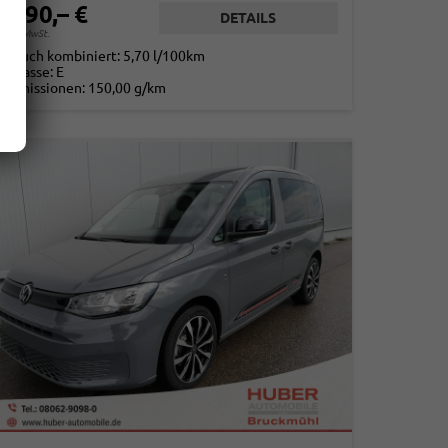
4.690,– €
DETAILS
. 19% MwSt.
rbrauch kombiniert:
5,70 l/100km
-Klasse:
E
2
-Emissionen:
150,00 g/km
2