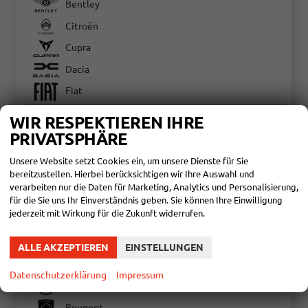
Bentley
Citroën
Cupra
Dacia
Fiat
Ford
WIR RESPEKTIEREN IHRE
Hyundai
PRIVATSPHÄRE
Jeep
Unsere Website setzt Cookies ein, um unsere Dienste für Sie
bereitzustellen. Hierbei berücksichtigen wir Ihre Auswahl und
Maxus
verarbeiten nur die Daten für Marketing, Analytics und Personalisierung,
Mercedes-Benz
für die Sie uns Ihr Einverständnis geben. Sie können Ihre Einwilligung
jederzeit mit Wirkung für die Zukunft widerrufen.
MG
Mitsubishi
ALLE AKZEPTIEREN
EINSTELLUNGEN
Nissan
Datenschutzerklärung
Impressum
Opel
Peugeot