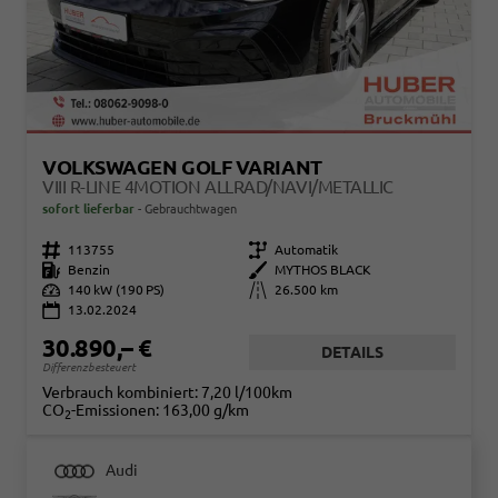
VOLKSWAGEN GOLF VARIANT
VIII R-LINE 4MOTION ALLRAD/NAVI/METALLIC
sofort lieferbar
Gebrauchtwagen
Fahrzeugnr.
113755
Getriebe
Automatik
Kraftstoff
Benzin
Außenfarbe
MYTHOS BLACK
Leistung
140 kW (190 PS)
Kilometerstand
26.500 km
13.02.2024
30.890,– €
DETAILS
Differenzbesteuert
Verbrauch kombiniert:
7,20 l/100km
CO
-Emissionen:
163,00 g/km
2
Audi