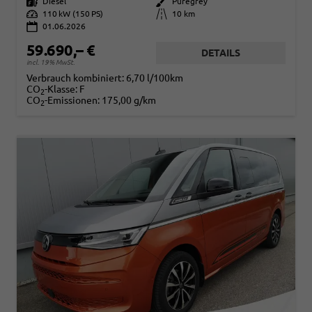
Kraftstoff
Diesel
Außenfarbe
Puregrey
Leistung
110 kW (150 PS)
Kilometerstand
10 km
01.06.2026
59.690,– €
DETAILS
incl. 19% MwSt.
Verbrauch kombiniert:
6,70 l/100km
CO
-Klasse:
F
2
CO
-Emissionen:
175,00 g/km
2