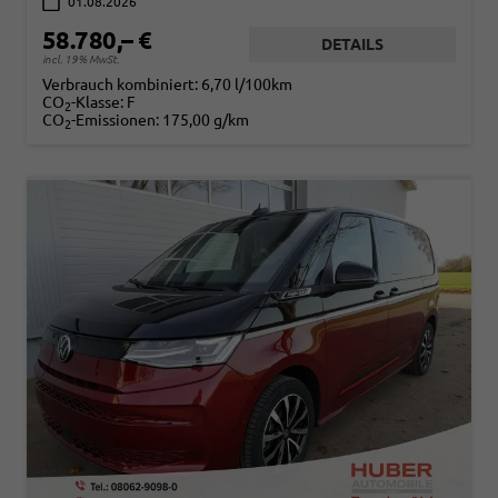
01.08.2026
58.780,– €
DETAILS
incl. 19% MwSt.
Verbrauch kombiniert:
6,70 l/100km
CO
-Klasse:
F
2
CO
-Emissionen:
175,00 g/km
2