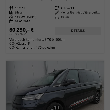
Fahrzeugnr.
107169
Getriebe
Automatik
Kraftstoff
Diesel
Außenfarbe
Monosilber Met. / Energetic Orange Met.
Leistung
110 kW (150 PS)
Kilometerstand
10 km
01.05.2026
60.250,– €
DETAILS
incl. 19% MwSt.
Verbrauch kombiniert:
6,70 l/100km
CO
-Klasse:
F
2
CO
-Emissionen:
175,00 g/km
2