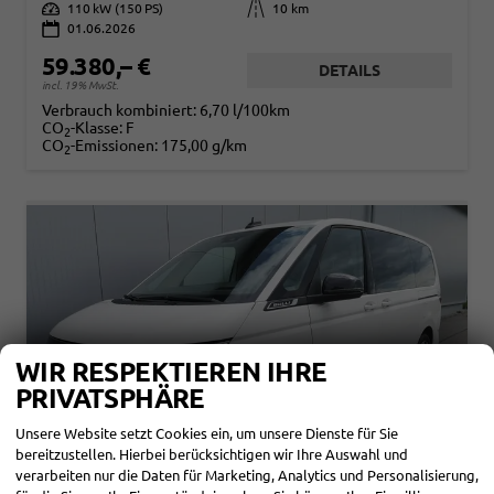
Leistung
110 kW (150 PS)
Kilometerstand
10 km
01.06.2026
59.380,– €
DETAILS
incl. 19% MwSt.
Verbrauch kombiniert:
6,70 l/100km
CO
-Klasse:
F
2
CO
-Emissionen:
175,00 g/km
2
WIR RESPEKTIEREN IHRE
PRIVATSPHÄRE
Unsere Website setzt Cookies ein, um unsere Dienste für Sie
bereitzustellen. Hierbei berücksichtigen wir Ihre Auswahl und
verarbeiten nur die Daten für Marketing, Analytics und Personalisierung,