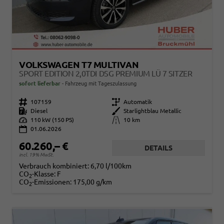
VOLKSWAGEN T7 MULTIVAN
SPORT EDITION 2,0TDI DSG PREMIUM LÜ 7 SITZER
sofort lieferbar
Fahrzeug mit Tageszulassung
Fahrzeugnr.
107159
Getriebe
Automatik
Kraftstoff
Diesel
Außenfarbe
Starlightblau Metallic
Leistung
110 kW (150 PS)
Kilometerstand
10 km
01.06.2026
60.260,– €
DETAILS
incl. 19% MwSt.
Verbrauch kombiniert:
6,70 l/100km
CO
-Klasse:
F
2
CO
-Emissionen:
175,00 g/km
2