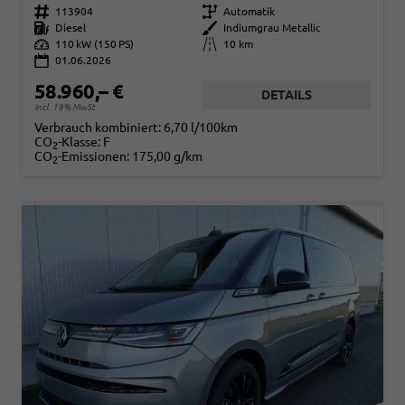
Fahrzeugnr.
113904
Getriebe
Automatik
Kraftstoff
Diesel
Außenfarbe
Indiumgrau Metallic
Leistung
110 kW (150 PS)
Kilometerstand
10 km
01.06.2026
58.960,– €
DETAILS
incl. 19% MwSt.
Verbrauch kombiniert:
6,70 l/100km
CO
-Klasse:
F
2
CO
-Emissionen:
175,00 g/km
2