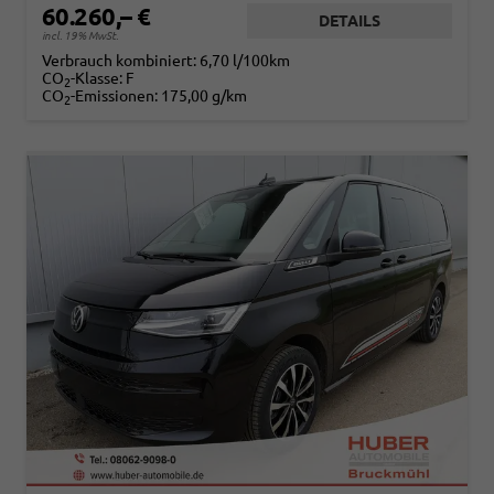
60.260,– €
DETAILS
incl. 19% MwSt.
Verbrauch kombiniert:
6,70 l/100km
CO
-Klasse:
F
2
CO
-Emissionen:
175,00 g/km
2