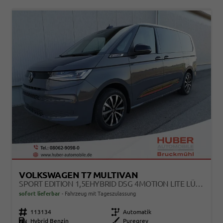
VOLKSWAGEN T7 MULTIVAN
SPORT EDITION 1,5EHYBRID DSG 4MOTION LITE LÜ 7 SITZER
sofort lieferbar
Fahrzeug mit Tageszulassung
Fahrzeugnr.
113134
Getriebe
Automatik
Kraftstoff
Hybrid Benzin
Außenfarbe
Puregrey