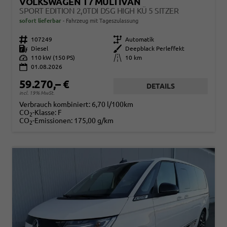
VOLKSWAGEN T7 MULTIVAN
SPORT EDITION 2,0TDI DSG HIGH KÜ 5 SITZER
sofort lieferbar
Fahrzeug mit Tageszulassung
Fahrzeugnr.
107249
Getriebe
Automatik
Kraftstoff
Diesel
Außenfarbe
Deepblack Perleffekt
Leistung
110 kW (150 PS)
Kilometerstand
10 km
01.08.2026
59.270,– €
DETAILS
incl. 19% MwSt.
Verbrauch kombiniert:
6,70 l/100km
CO
-Klasse:
F
2
CO
-Emissionen:
175,00 g/km
2