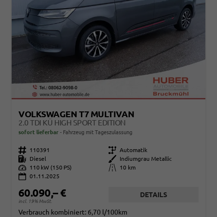
VOLKSWAGEN T7 MULTIVAN
2.0 TDI KÜ HIGH SPORT EDITION
sofort lieferbar
Fahrzeug mit Tageszulassung
Fahrzeugnr.
110391
Getriebe
Automatik
Kraftstoff
Diesel
Außenfarbe
Indiumgrau Metallic
Leistung
110 kW (150 PS)
Kilometerstand
10 km
01.11.2025
60.090,– €
DETAILS
incl. 19% MwSt.
Verbrauch kombiniert:
6,70 l/100km