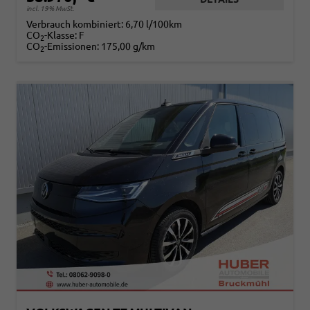
incl. 19% MwSt.
Verbrauch kombiniert:
6,70 l/100km
CO
-Klasse:
F
2
CO
-Emissionen:
175,00 g/km
2