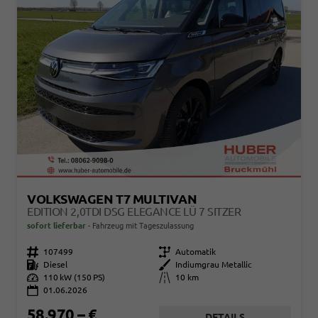
VOLKSWAGEN T7 MULTIVAN
EDITION 2,0TDI DSG ELEGANCE LÜ 7 SITZER
sofort lieferbar
Fahrzeug mit Tageszulassung
Fahrzeugnr.
107499
Getriebe
Automatik
Kraftstoff
Diesel
Außenfarbe
Indiumgrau Metallic
Leistung
110 kW (150 PS)
Kilometerstand
10 km
01.06.2026
58.970,– €
DETAILS