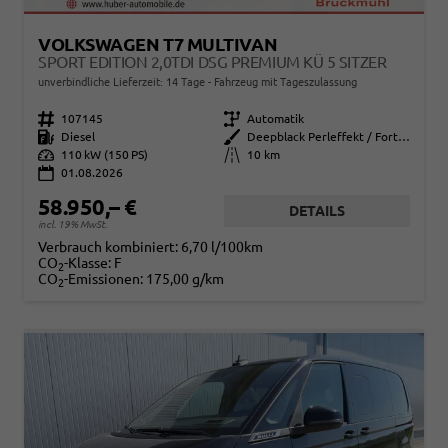
VOLKSWAGEN T7 MULTIVAN
SPORT EDITION 2,0TDI DSG PREMIUM KÜ 5 SITZER
unverbindliche Lieferzeit:
14 Tage
Fahrzeug mit Tageszulassung
Fahrzeugnr.
107145
Getriebe
Automatik
Kraftstoff
Diesel
Außenfarbe
Deepblack Perleffekt / Fortanarot Met.
Leistung
110 kW (150 PS)
Kilometerstand
10 km
01.08.2026
58.950,– €
DETAILS
incl. 19% MwSt.
Verbrauch kombiniert:
6,70 l/100km
CO
-Klasse:
F
2
CO
-Emissionen:
175,00 g/km
2