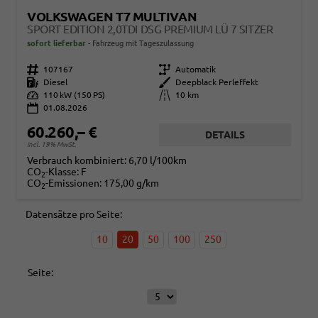
VOLKSWAGEN T7 MULTIVAN
SPORT EDITION 2,0TDI DSG PREMIUM LÜ 7 SITZER
sofort lieferbar
Fahrzeug mit Tageszulassung
Fahrzeugnr.
107167
Getriebe
Automatik
Kraftstoff
Diesel
Außenfarbe
Deepblack Perleffekt
Leistung
110 kW (150 PS)
Kilometerstand
10 km
01.08.2026
60.260,– €
DETAILS
incl. 19% MwSt.
Verbrauch kombiniert:
6,70 l/100km
CO
-Klasse:
F
2
CO
-Emissionen:
175,00 g/km
2
Datensätze pro Seite:
10
20
50
100
250
Seite: