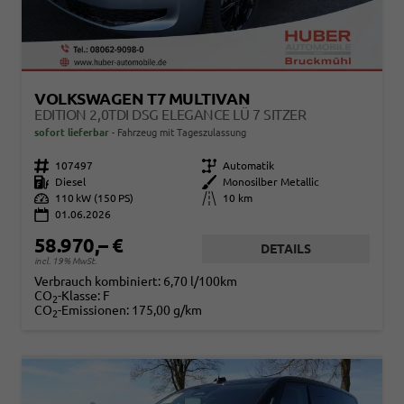
VOLKSWAGEN T7 MULTIVAN
EDITION 2,0TDI DSG ELEGANCE LÜ 7 SITZER
sofort lieferbar
Fahrzeug mit Tageszulassung
Fahrzeugnr.
107497
Getriebe
Automatik
Kraftstoff
Diesel
Außenfarbe
Monosilber Metallic
Leistung
110 kW (150 PS)
Kilometerstand
10 km
01.06.2026
58.970,– €
DETAILS
incl. 19% MwSt.
Verbrauch kombiniert:
6,70 l/100km
CO
-Klasse:
F
2
CO
-Emissionen:
175,00 g/km
2