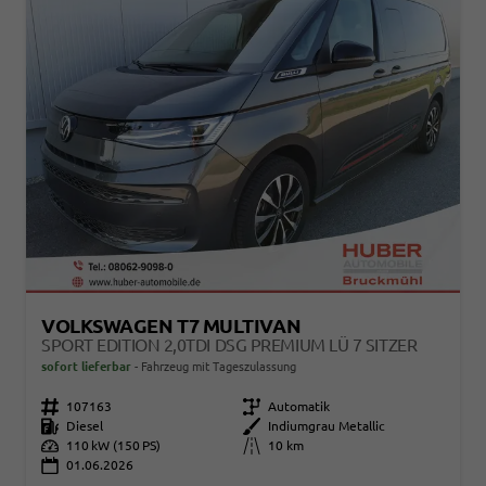
VOLKSWAGEN T7 MULTIVAN
SPORT EDITION 2,0TDI DSG PREMIUM LÜ 7 SITZER
sofort lieferbar
Fahrzeug mit Tageszulassung
Fahrzeugnr.
107163
Getriebe
Automatik
Kraftstoff
Diesel
Außenfarbe
Indiumgrau Metallic
Leistung
110 kW (150 PS)
Kilometerstand
10 km
01.06.2026