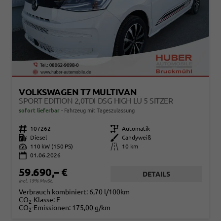
VOLKSWAGEN T7 MULTIVAN
SPORT EDITION 2,0TDI DSG HIGH LÜ 5 SITZER
sofort lieferbar
Fahrzeug mit Tageszulassung
Fahrzeugnr.
107262
Getriebe
Automatik
Kraftstoff
Diesel
Außenfarbe
Candyweiß
Leistung
110 kW (150 PS)
Kilometerstand
10 km
01.06.2026
59.690,– €
DETAILS
incl. 19% MwSt.
Verbrauch kombiniert:
6,70 l/100km
CO
-Klasse:
F
2
CO
-Emissionen:
175,00 g/km
2