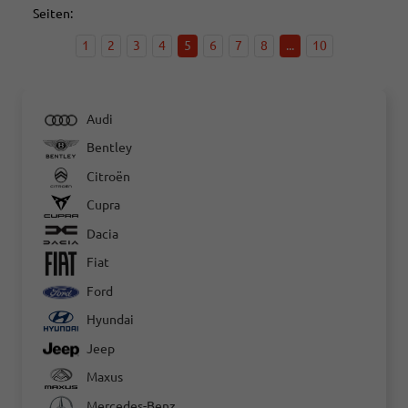
Seiten:
1
2
3
4
5
6
7
8
...
10
Audi
Bentley
Citroën
Cupra
Dacia
Fiat
Ford
Hyundai
Jeep
Maxus
Mercedes-Benz