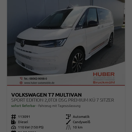
VOLKSWAGEN T7 MULTIVAN
SPORT EDITION 2,0TDI DSG PREMIUM KÜ 7 SITZER
sofort lieferbar
Fahrzeug mit Tageszulassung
Fahrzeugnr.
113091
Getriebe
Automatik
Kraftstoff
Diesel
Außenfarbe
Candyweiß
Leistung
110 kW (150 PS)
Kilometerstand
10 km