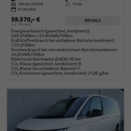
Leistung
180 kW (245 PS)
Kilometerstand
10 km
01.08.2026
59.570,– €
DETAILS
incl. 19% MwSt.
Energieverbrauch (gewichtet, kombiniert):
0,90 l/100km + 22,40 kWh/100km
Kraftstoffverbrauch bei entladener Batterie kombiniert:
7,70 l/100km
Stromverbrauch bei rein elektrischem Betrieb kombiniert:
24,20 kWh/100km
Elektrische Reichweite (EAER):
90 km
CO
-Klasse (gewichtet, kombiniert):
B
2
CO
-Klasse bei entladener Batterie:
F
2
CO
-Emissionen (gewichtet, kombiniert):
21,00 g/km
2