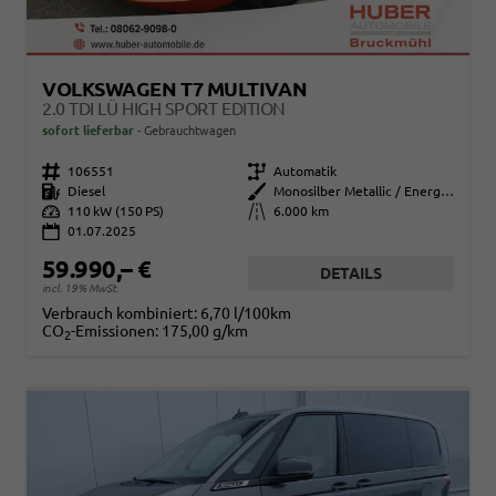
VOLKSWAGEN T7 MULTIVAN
2.0 TDI LÜ HIGH SPORT EDITION
sofort lieferbar
Gebrauchtwagen
Fahrzeugnr.
106551
Getriebe
Automatik
Kraftstoff
Diesel
Außenfarbe
Monosilber Metallic / Energy Orange Metallic
Leistung
110 kW (150 PS)
Kilometerstand
6.000 km
01.07.2025
59.990,– €
DETAILS
incl. 19% MwSt.
Verbrauch kombiniert:
6,70 l/100km
CO
-Emissionen:
175,00 g/km
2