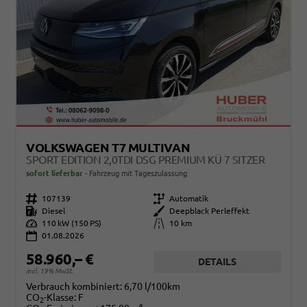
VOLKSWAGEN T7 MULTIVAN
SPORT EDITION 2,0TDI DSG PREMIUM KÜ 7 SITZER
sofort lieferbar
Fahrzeug mit Tageszulassung
Fahrzeugnr.
107139
Getriebe
Automatik
Kraftstoff
Diesel
Außenfarbe
Deepblack Perleffekt
Leistung
110 kW (150 PS)
Kilometerstand
10 km
01.08.2026
58.960,– €
DETAILS
incl. 19% MwSt.
Verbrauch kombiniert:
6,70 l/100km
CO
-Klasse:
F
2