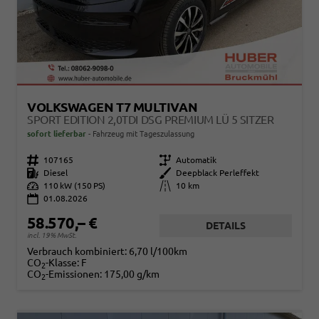
VOLKSWAGEN T7 MULTIVAN
SPORT EDITION 2,0TDI DSG PREMIUM LÜ 5 SITZER
sofort lieferbar
Fahrzeug mit Tageszulassung
Fahrzeugnr.
107165
Getriebe
Automatik
Kraftstoff
Diesel
Außenfarbe
Deepblack Perleffekt
Leistung
110 kW (150 PS)
Kilometerstand
10 km
01.08.2026
58.570,– €
DETAILS
incl. 19% MwSt.
Verbrauch kombiniert:
6,70 l/100km
CO
-Klasse:
F
2
CO
-Emissionen:
175,00 g/km
2