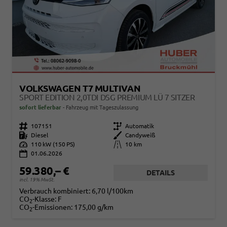
VOLKSWAGEN T7 MULTIVAN
SPORT EDITION 2,0TDI DSG PREMIUM LÜ 7 SITZER
sofort lieferbar
Fahrzeug mit Tageszulassung
Fahrzeugnr.
107151
Getriebe
Automatik
Kraftstoff
Diesel
Außenfarbe
Candyweiß
Leistung
110 kW (150 PS)
Kilometerstand
10 km
01.06.2026
59.380,– €
DETAILS
incl. 19% MwSt.
Verbrauch kombiniert:
6,70 l/100km
CO
-Klasse:
F
2
CO
-Emissionen:
175,00 g/km
2