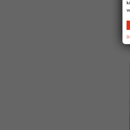
k
w
D