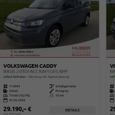
VOLKSWAGEN CADDY
V
BASIS 2.0TDI ACC KAM GV5 APP
BA
sofort lieferbar
Fahrzeug mit Tageszulassung
sof
Fahrzeugnr.
113994
Getriebe
Schaltgetriebe
Fahrzeugnr.
Kraftstoff
Diesel
Außenfarbe
Puregrey
Kraftstoff
Leistung
75 kW (102 PS)
Kilometerstand
10 km
Leistung
01.05.2026
29.190,– €
2
DETAILS
incl. 19% MwSt.
incl