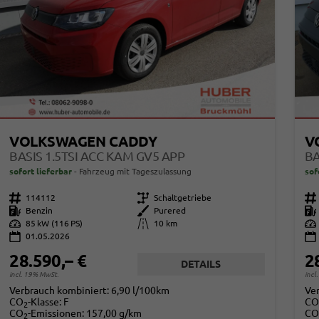
VOLKSWAGEN CADDY
V
BASIS 1.5TSI ACC KAM GV5 APP
BA
sofort lieferbar
Fahrzeug mit Tageszulassung
sof
Fahrzeugnr.
114112
Getriebe
Schaltgetriebe
Fahrzeugnr.
Kraftstoff
Benzin
Außenfarbe
Purered
Kraftstoff
Leistung
85 kW (116 PS)
Kilometerstand
10 km
Leistung
01.05.2026
28.590,– €
2
DETAILS
incl. 19% MwSt.
incl
Verbrauch kombiniert:
6,90 l/100km
Ve
CO
-Klasse:
F
CO
2
CO
-Emissionen:
157,00 g/km
CO
2