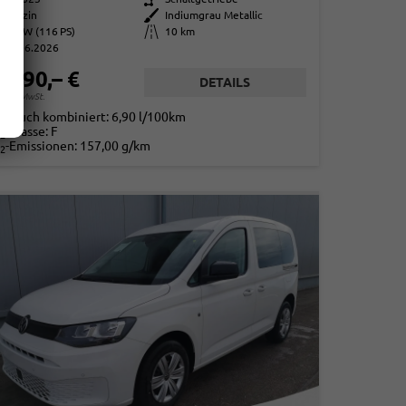
Benzin
Außenfarbe
Indiumgrau Metallic
85 kW (116 PS)
Kilometerstand
10 km
01.06.2026
9.090,– €
DETAILS
. 19% MwSt.
rbrauch kombiniert:
6,90 l/100km
-Klasse:
F
2
-Emissionen:
157,00 g/km
2