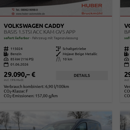
VOLKSWAGEN CADDY
V
BASIS 1.5TSI ACC KAM GV5 APP
BA
sofort lieferbar
Fahrzeug mit Tageszulassung
sof
Fahrzeugnr.
115024
Getriebe
Schaltgetriebe
Fahrzeugnr.
Kraftstoff
Benzin
Außenfarbe
Mojave Beige Metallic
Kraftstoff
Leistung
85 kW (116 PS)
Kilometerstand
10 km
Leistung
01.06.2026
29.090,– €
2
DETAILS
incl. 19% MwSt.
incl
Verbrauch kombiniert:
6,90 l/100km
Ve
CO
-Klasse:
F
CO
2
CO
-Emissionen:
157,00 g/km
CO
2