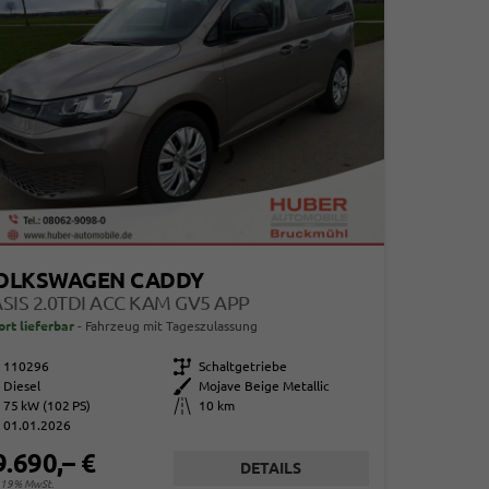
OLKSWAGEN CADDY
SIS 2.0TDI ACC KAM GV5 APP
ort lieferbar
Fahrzeug mit Tageszulassung
110296
Getriebe
Schaltgetriebe
Diesel
Außenfarbe
Mojave Beige Metallic
75 kW (102 PS)
Kilometerstand
10 km
01.01.2026
9.690,– €
DETAILS
. 19% MwSt.