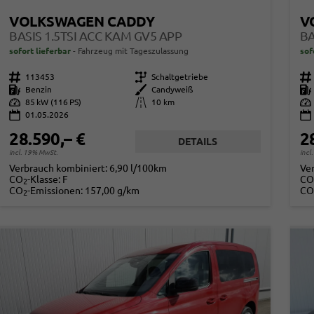
VOLKSWAGEN CADDY
V
BASIS 1.5TSI ACC KAM GV5 APP
BA
sofort lieferbar
Fahrzeug mit Tageszulassung
sof
Fahrzeugnr.
113453
Getriebe
Schaltgetriebe
Fahrzeugnr.
Kraftstoff
Benzin
Außenfarbe
Candyweiß
Kraftstoff
Leistung
85 kW (116 PS)
Kilometerstand
10 km
Leistung
01.05.2026
28.590,– €
2
DETAILS
incl. 19% MwSt.
incl
Verbrauch kombiniert:
6,90 l/100km
Ve
CO
-Klasse:
F
CO
2
CO
-Emissionen:
157,00 g/km
CO
2