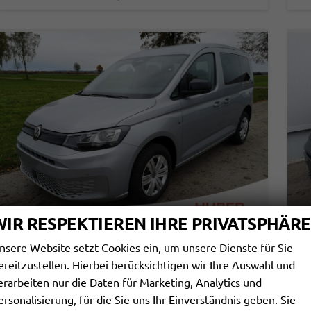
WIR RESPEKTIEREN IHRE PRIVATSPHÄRE
nsere Website setzt Cookies ein, um unsere Dienste für Sie
VOLKSWAGEN CADDY
V
ereitzustellen. Hierbei berücksichtigen wir Ihre Auswahl und
BASIS 1.5TSI ACC KAM GV5 APP
BA
erarbeiten nur die Daten für Marketing, Analytics und
sofort lieferbar
Fahrzeug mit Tageszulassung
sof
ersonalisierung, für die Sie uns Ihr Einverständnis geben. Sie
Fahrzeugnr.
114158
Getriebe
Schaltgetriebe
Fahrzeugnr.