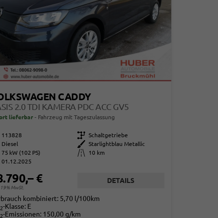
OLKSWAGEN CADDY
SIS 2.0 TDI KAMERA PDC ACC GV5
ort lieferbar
Fahrzeug mit Tageszulassung
113828
Getriebe
Schaltgetriebe
Diesel
Außenfarbe
Starlightblau Metallic
75 kW (102 PS)
Kilometerstand
10 km
01.12.2025
8.790,– €
DETAILS
. 19% MwSt.
rbrauch kombiniert:
5,70 l/100km
-Klasse:
E
2
-Emissionen:
150,00 g/km
2