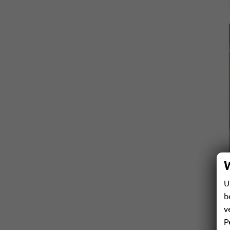
U
b
v
P