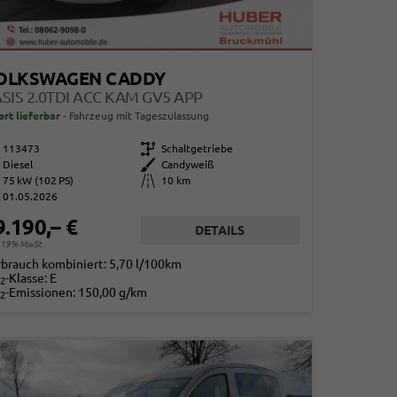
OLKSWAGEN CADDY
SIS 2.0TDI ACC KAM GV5 APP
ort lieferbar
Fahrzeug mit Tageszulassung
113473
Getriebe
Schaltgetriebe
Diesel
Außenfarbe
Candyweiß
75 kW (102 PS)
Kilometerstand
10 km
01.05.2026
9.190,– €
DETAILS
. 19% MwSt.
rbrauch kombiniert:
5,70 l/100km
-Klasse:
E
2
-Emissionen:
150,00 g/km
2