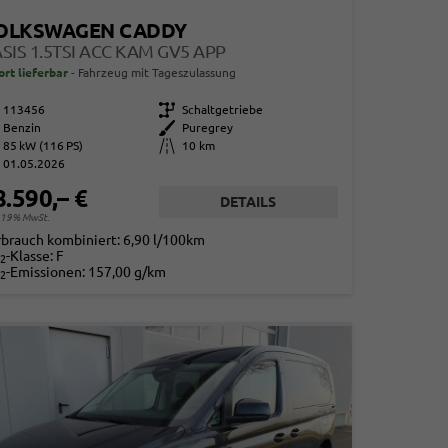
OLKSWAGEN CADDY
SIS 1.5TSI ACC KAM GV5 APP
ort lieferbar
Fahrzeug mit Tageszulassung
113456
Getriebe
Schaltgetriebe
Benzin
Außenfarbe
Puregrey
85 kW (116 PS)
Kilometerstand
10 km
01.05.2026
8.590,– €
DETAILS
. 19% MwSt.
rbrauch kombiniert:
6,90 l/100km
-Klasse:
F
2
-Emissionen:
157,00 g/km
2