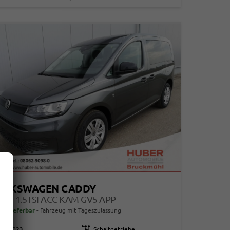
OLKSWAGEN CADDY
SIS 1.5TSI ACC KAM GV5 APP
ort lieferbar
Fahrzeug mit Tageszulassung
115023
Getriebe
Schaltgetriebe