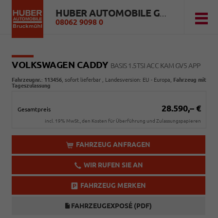
HUBER AUTOMOBILE GMBH
08062 9098 0
VOLKSWAGEN CADDY
BASIS 1.5TSI ACC KAM GV5 APP
Fahrzeugnr.
:
113456
,
sofort lieferbar
, Landesversion: EU - Europa,
Fahrzeug mit
Tageszulassung
28.590,– €
Gesamtpreis
incl. 19% MwSt., den Kosten für Überführung und Zulassungspapieren
FAHRZEUG ANFRAGEN
WIR RUFEN SIE AN
FAHRZEUG MERKEN
FAHRZEUGEXPOSÉ (PDF)