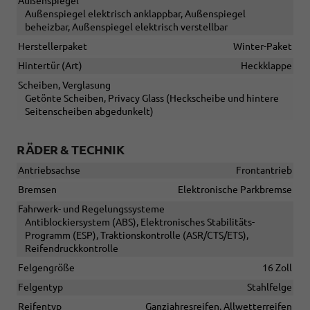
Außenspiegel
Außenspiegel elektrisch anklappbar, Außenspiegel
beheizbar, Außenspiegel elektrisch verstellbar
Herstellerpaket
Winter-Paket
Hintertür (Art)
Heckklappe
Scheiben, Verglasung
Getönte Scheiben, Privacy Glass (Heckscheibe und hintere
Seitenscheiben abgedunkelt)
RÄDER & TECHNIK
Antriebsachse
Frontantrieb
Bremsen
Elektronische Parkbremse
Fahrwerk- und Regelungssysteme
Antiblockiersystem (ABS), Elektronisches Stabilitäts-
Programm (ESP), Traktionskontrolle (ASR/CTS/ETS),
Reifendruckkontrolle
Felgengröße
16 Zoll
Felgentyp
Stahlfelge
Reifentyp
Ganzjahresreifen, Allwetterreifen