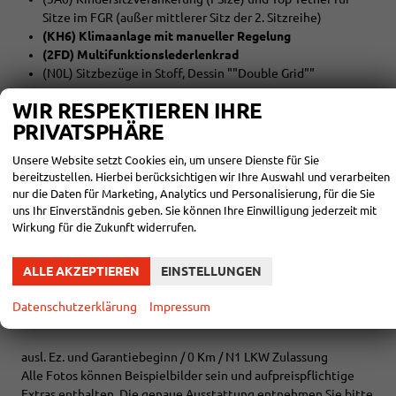
Sitze im FGR (außer mittlerer Sitz der 2. Sitzreihe)
(KH6) Klimaanlage mit manueller Regelung
(2FD) Multifunktionslederlenkrad
(N0L) Sitzbezüge in Stoff, Dessin ""Double Grid""
WIR RESPEKTIEREN IHRE
EXTRAS:
PRIVATSPHÄRE
(C5P) Stahlräder 6,5 J x 16 in Schwarz
(ZVA) Assistenzpaket
Unsere Website setzt Cookies ein, um unsere Dienste für Sie
(9C7) Fahrlichtschaltung automatisch, mit Tagfahrlicht
bereitzustellen. Hierbei berücksichtigen wir Ihre Auswahl und verarbeiten
(J69) Ganzjahresreifen 205/60 R16 96H XL (M+S Kennung
nur die Daten für Marketing, Analytics und Personalisierung, für die Sie
inkl. Schneeflocke)
uns Ihr Einverständnis geben. Sie können Ihre Einwilligung jederzeit mit
(JX1) Kreuzungsassistent
Wirkung für die Zukunft widerrufen.
(5Q2+5R2) Schiebetür links und rechts im
Lade-/Fahrgastraum
ALLE AKZEPTIEREN
EINSTELLUNGEN
(9T1) Scheibenwaschdüsen beheizbar
(1G2) Reserverad in Fahrbereifung, Stahl
Datenschutzerklärung
Impressum
(ZCJ) Stahlräder 6,5 J x 16, in Schwarz
ausl. Ez. und Garantiebeginn / 0 Km / N1 LKW Zulassung
Alle Fotos können Beispielbilder sein und aufpreispflichtige
Extras enthalten. Die genaue Ausstattung entnehmen Sie bitte