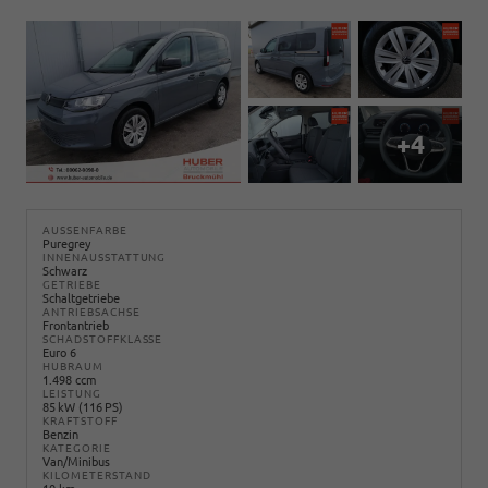
+4
AUSSENFARBE
Puregrey
INNENAUSSTATTUNG
Schwarz
GETRIEBE
Schaltgetriebe
ANTRIEBSACHSE
Frontantrieb
SCHADSTOFFKLASSE
Euro 6
HUBRAUM
1.498 ccm
LEISTUNG
85 kW (116 PS)
KRAFTSTOFF
Benzin
KATEGORIE
Van/Minibus
KILOMETERSTAND