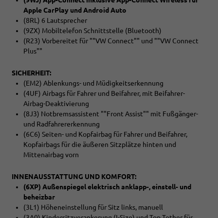
Apple CarPlay und Android Auto
(8RL) 6 Lautsprecher
(9ZX) Mobiltelefon Schnittstelle (Bluetooth)
(R23) Vorbereitet für ""VW Connect"" und ""VW Connect
Plus""
SICHERHEIT:
(EM2) Ablenkungs- und Müdigkeitserkennung
(4UF) Airbags für Fahrer und Beifahrer, mit Beifahrer-
Airbag-Deaktivierung
(8J3) Notbremsassistent ""Front Assist"" mit Fußgänger-
und Radfahrererkennung
(6C6) Seiten- und Kopfairbag für Fahrer und Beifahrer,
Kopfairbags für die äußeren Sitzplätze hinten und
Mittenairbag vorn
INNENAUSSTATTUNG UND KOMFORT:
(6XP) Außenspiegel elektrisch anklapp-, einstell- und
beheizbar
(3L1) Höheneinstellung für Sitz links, manuell
(3A0) Kindersitzverankerung (I-Size) und Top Tether für