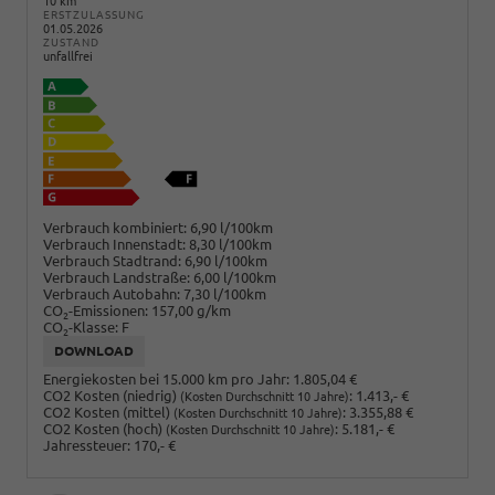
10 km
ERSTZULASSUNG
01.05.2026
ZUSTAND
unfallfrei
Verbrauch kombiniert:
6,90 l/100km
Verbrauch Innenstadt:
8,30 l/100km
Verbrauch Stadtrand:
6,90 l/100km
Verbrauch Landstraße:
6,00 l/100km
Verbrauch Autobahn:
7,30 l/100km
CO
-Emissionen:
157,00 g/km
2
CO
-Klasse:
F
2
DOWNLOAD
Energiekosten bei 15.000 km pro Jahr:
1.805,04 €
CO2 Kosten (niedrig)
:
1.413,- €
(Kosten Durchschnitt 10 Jahre)
CO2 Kosten (mittel)
:
3.355,88 €
(Kosten Durchschnitt 10 Jahre)
CO2 Kosten (hoch)
:
5.181,- €
(Kosten Durchschnitt 10 Jahre)
Jahressteuer:
170,- €