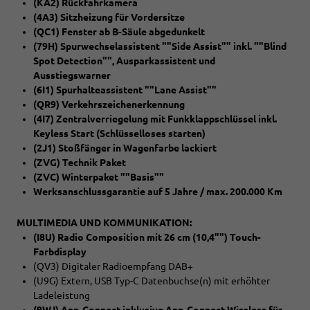
(KA2) Rückfahrkamera
(4A3) Sitzheizung für Vordersitze
(QC1) Fenster ab B-Säule abgedunkelt
(79H) Spurwechselassistent ""Side Assist"" inkl. ""Blind
Spot Detection"", Ausparkassistent und
Ausstiegswarner
(6I1) Spurhalteassistent ""Lane Assist""
(QR9) Verkehrszeichenerkennung
(4I7) Zentralverriegelung mit Funkklappschlüssel inkl.
Keyless Start (Schlüsselloses starten)
(2J1) Stoßfänger in Wagenfarbe lackiert
(ZVG) Technik Paket
(ZVC) Winterpaket ""Basis""
Werksanschlussgarantie auf 5 Jahre / max. 200.000 Km
MULTIMEDIA UND KOMMUNIKATION:
(I8U) Radio Composition mit 26 cm (10,4"") Touch-
Farbdisplay
(QV3) Digitaler Radioempfang DAB+
(U9G) Extern, USB Typ-C Datenbuchse(n) mit erhöhter
Ladeleistung
(9WJ) App-Connect inklusive App-Connect Wireless für