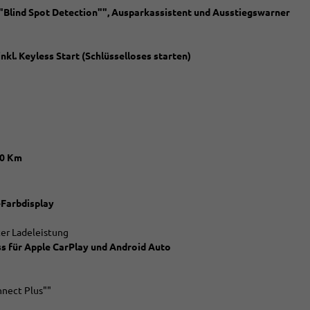
 ""Blind Spot Detection"", Ausparkassistent und Ausstiegswarner
nkl. Keyless Start (Schlüsselloses starten)
00 Km
-Farbdisplay
er Ladeleistung
s für Apple CarPlay und Android Auto
nnect Plus""