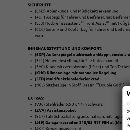
SICHERHEIT:
(EM2) Ablenkungs- und Müdigkeitserkennung
(4UF) Airbags für Fahrer und Beifahrer, mit Beifahr
(8J3) Notbremsassistent ""Front Assist"" mit Fußg
(6C6) Seiten- und Kopfairbag für Fahrer und Beifahr
vorn
INNENAUSSTATTUNG UND KOMFORT:
(6XP) Außenspiegel elektrisch anklapp-, einstell- 
(3L1) Höheneinstellung für Sitz links, manuell
(3A0) Kindersitzverankerung (I-Size) und Top Tether f
(KH6) Klimaanlage mit manueller Regelung
(2FD) Multifunktionslederlenkrad
(N0L) Sitzbezüge in Stoff, Dessin ""Double Grid""
EXTRAS:
U
(V36) Stahlräder 6,5 J x 17 in Schwarz
(ZVA) Assistenzpaket
b
(9C7) Fahrlichtschaltung automatisch, mit Tagfahrli
v
(J69) Ganzjahresreifen 215/55 R17 98H xl (M+S Ke
P
(JX1) Kreuzungsassistent