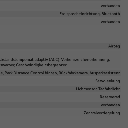
vorhanden
Freisprecheinrichtung, Bluetooth
vorhanden
Airbag
, Abstandstempomat adaptiv (ACC), Verkehrzeichenerkennung,
dswarner, Geschwindigkeitsbegrenzer
ne, Park Distance Control hinten, Rückfahrkamera, Ausparkassistent
Servolenkung
Lichtsensor, Tagfahrlicht
Reserverad
vorhanden
Zentralverriegelung