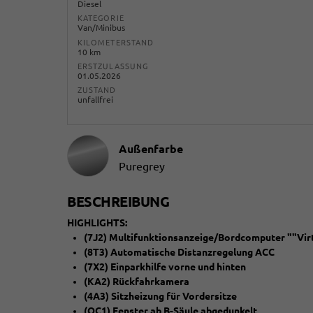
Diesel
KATEGORIE
Van/Minibus
KILOMETERSTAND
10 km
ERSTZULASSUNG
01.05.2026
ZUSTAND
unfallfrei
Außenfarbe
Puregrey
BESCHREIBUNG
HIGHLIGHTS:
(7J2) Multifunktionsanzeige/Bordcomputer ""Virt
(8T3) Automatische Distanzregelung ACC
(7X2) Einparkhilfe vorne und hinten
(KA2) Rückfahrkamera
(4A3) Sitzheizung für Vordersitze
(QC1) Fenster ab B-Säule abgedunkelt