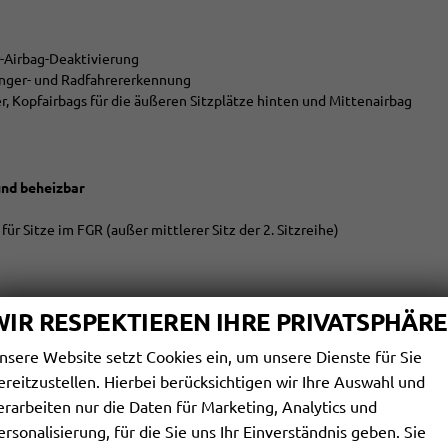
er-Airbag-Deaktivierung
änger- und Radfahrererkennung
er, Kopfairbags für die äußeren Sitzplätze hinten und Mittenairbag
und beheizbar
ür Sitze im FGR (außer mittlerer Sitz der 2. Sitzreihe)
WIR RESPEKTIEREN IHRE PRIVATSPHÄRE
nsere Website setzt Cookies ein, um unsere Dienste für Sie
ereitzustellen. Hierbei berücksichtigen wir Ihre Auswahl und
cht
erarbeiten nur die Daten für Marketing, Analytics und
nnung inkl. Schneeflocke)
ersonalisierung, für die Sie uns Ihr Einverständnis geben. Sie