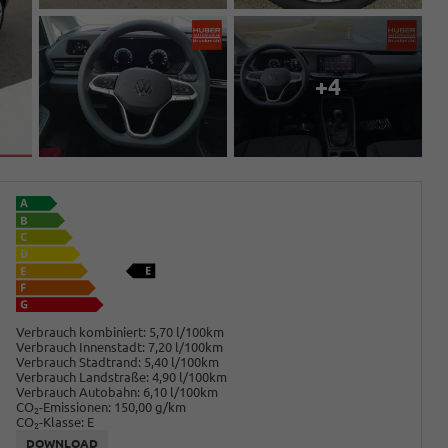
+4
Verbrauch kombiniert:
5,70 l/100km
Verbrauch Innenstadt:
7,20 l/100km
Verbrauch Stadtrand:
5,40 l/100km
Verbrauch Landstraße:
4,90 l/100km
Verbrauch Autobahn:
6,10 l/100km
CO
-Emissionen:
150,00 g/km
2
CO
-Klasse:
E
2
DOWNLOAD