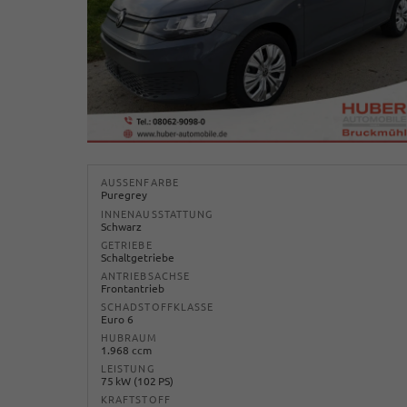
AUSSENFARBE
Puregrey
INNENAUSSTATTUNG
Schwarz
GETRIEBE
Schaltgetriebe
ANTRIEBSACHSE
Frontantrieb
SCHADSTOFFKLASSE
Euro 6
HUBRAUM
1.968 ccm
LEISTUNG
75 kW (102 PS)
KRAFTSTOFF