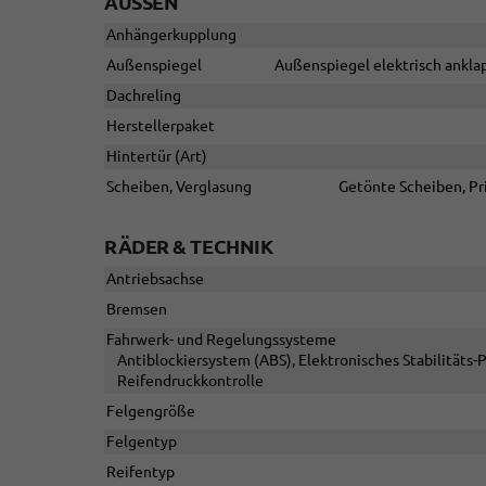
AUSSEN
Anhängerkupplung
Außenspiegel
Außenspiegel elektrisch anklap
Dachreling
Herstellerpaket
Hintertür (Art)
Scheiben, Verglasung
Getönte Scheiben, Pr
RÄDER & TECHNIK
Antriebsachse
Bremsen
Fahrwerk- und Regelungssysteme
Antiblockiersystem (ABS), Elektronisches Stabilitäts
Reifendruckkontrolle
Felgengröße
Felgentyp
Reifentyp