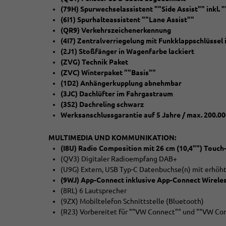
(79H) Spurwechselassistent ""Side Assist"" inkl.
(6I1) Spurhalteassistent ""Lane Assist""
(QR9) Verkehrszeichenerkennung
(4I7) Zentralverriegelung mit Funkklappschlüssel i
(2J1) Stoßfänger in Wagenfarbe lackiert
(ZVG) Technik Paket
(ZVC) Winterpaket ""Basis""
(1D2) Anhängerkupplung abnehmbar
(3JC) Dachlüfter im Fahrgastraum
(3S2) Dachreling schwarz
Werksanschlussgarantie auf 5 Jahre / max. 200.0
MULTIMEDIA UND KOMMUNIKATION:
(I8U) Radio Composition mit 26 cm (10,4"") Touch
(QV3) Digitaler Radioempfang DAB+
(U9G) Extern, USB Typ-C Datenbuchse(n) mit erhöht
(9WJ) App-Connect inklusive App-Connect Wireles
(8RL) 6 Lautsprecher
(9ZX) Mobiltelefon Schnittstelle (Bluetooth)
(R23) Vorbereitet für ""VW Connect"" und ""VW Co