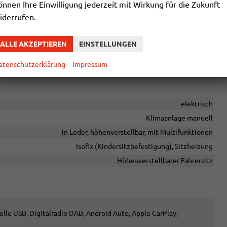
önnen Ihre Einwilligung jederzeit mit Wirkung für die Zukunft
hrgastraum
iderrufen.
ALLE AKZEPTIEREN
EINSTELLUNGEN
chtige Extras enthalten. Die genaue Ausstattung entnehmen Sie
atenschutzerklärung
Impressum
elektrisch
Klimaanlage manuell
in Leder, höhenverstellbar, mit Multifunktionen
Isofix (Kindersitzbefestigung), Sitzheizung
Höhenverstellbarer Fahrersitz
elle USB, Digitalradio DAB, Android Auto, Apple CarPlay,