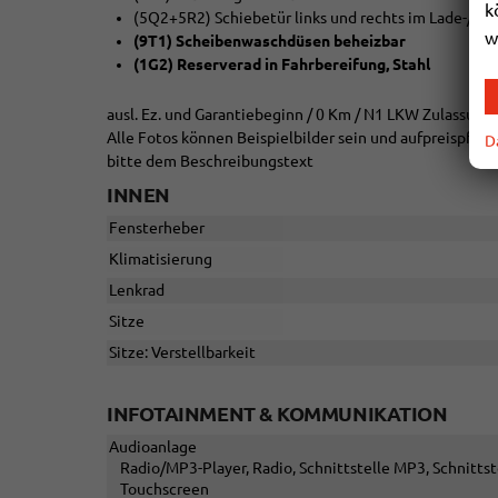
k
(5Q2+5R2) Schiebetür links und rechts im Lade-/Fa
w
(9T1) Scheibenwaschdüsen beheizbar
(1G2) Reserverad in Fahrbereifung, Stahl
ausl. Ez. und Garantiebeginn / 0 Km / N1 LKW Zulassung
Alle Fotos können Beispielbilder sein und aufpreispfli
D
bitte dem Beschreibungstext
INNEN
Fensterheber
Klimatisierung
Lenkrad
Sitze
Sitze: Verstellbarkeit
INFOTAINMENT & KOMMUNIKATION
Audioanlage
Radio/MP3-Player, Radio, Schnittstelle MP3, Schnittst
Touchscreen