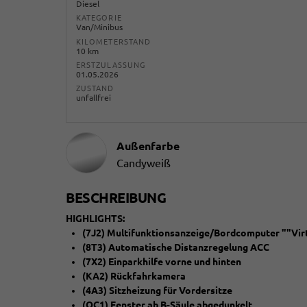
Diesel
KATEGORIE
Van/Minibus
KILOMETERSTAND
10 km
ERSTZULASSUNG
01.05.2026
ZUSTAND
unfallfrei
Außenfarbe
Candyweiß
BESCHREIBUNG
HIGHLIGHTS:
(7J2) Multifunktionsanzeige/Bordcomputer ""Virt
(8T3) Automatische Distanzregelung ACC
(7X2) Einparkhilfe vorne und hinten
(KA2) Rückfahrkamera
(4A3) Sitzheizung für Vordersitze
(QC1) Fenster ab B-Säule abgedunkelt