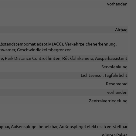
vorhanden
Airbag
, Abstandstempomat adaptiv (ACC), Verkehrzeichenerkennung,
dswarner, Geschwindigkeitsbegrenzer
ne, Park Distance Control hinten, Rückfahrkamera, Ausparkassistent
Servolenkung
Lichtsensor, Tagfahrlicht
Reserverad
vorhanden
Zentralverriegelung
pbar, Außenspiegel beheizbar, Außenspiegel elektrisch verstellbar
Winter-Paket