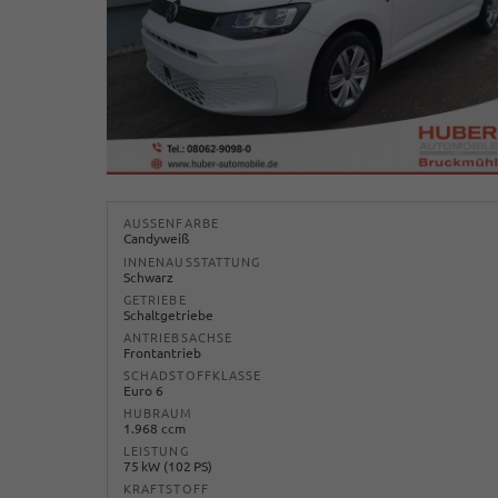
AUSSENFARBE
Candyweiß
INNENAUSSTATTUNG
Schwarz
GETRIEBE
Schaltgetriebe
ANTRIEBSACHSE
Frontantrieb
SCHADSTOFFKLASSE
Euro 6
HUBRAUM
1.968 ccm
LEISTUNG
75 kW (102 PS)
KRAFTSTOFF