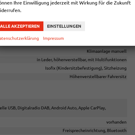
önnen Ihre Einwilligung jederzeit mit Wirkung für die Zukunft
iderrufen.
chtige Extras enthalten. Die genaue Ausstattung entnehmen Sie
ALLE AKZEPTIEREN
EINSTELLUNGEN
atenschutzerklärung
Impressum
elektrisch
Klimaanlage manuell
in Leder, höhenverstellbar, mit Multifunktionen
Isofix (Kindersitzbefestigung), Sitzheizung
Höhenverstellbarer Fahrersitz
elle USB, Digitalradio DAB, Android Auto, Apple CarPlay,
vorhanden
Freisprecheinrichtung, Bluetooth