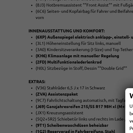
(8J3) Notbremsassistent ""Front Assist"" mit Fußg
(6C6) Seiten- und Kopfairbag für Fahrer und Beifahr
vorn
INNENAUSSTATTUNG UND KOMFORT:
(6XP) Außenspiegel elektrisch anklapp-, einstell- 
(3L1) Höheneinstellung für Sitz links, manuell
(3A0) Kindersitzverankerung (I-Size) und Top Tether f
(KH6) Klimaanlage mit manueller Regelung
(2FD) Multifunktionslederlenkrad
(N0L) Sitzbezüge in Stoff, Dessin ""Double Grid""
EXTRAS:
(V36) Stahlräder 6,5 J x 17 in Schwarz
(ZVA) Assistenzpaket
(9C7) Fahrlichtschaltung automatisch, mit Tagfahrli
U
(J69) Ganzjahresreifen 215/55 R17 98H xl (M+S Ke
(JX1) Kreuzungsassistent
b
(5Q2+5R2) Schiebetür links und rechts im Lade-/Fa
v
(9T1) Scheibenwaschdüsen beheizbar
P
(1G2) Reserverad in Fahrbereifung, Stahl