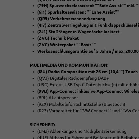
(79H) Spurwechselassistent ""Side Assist"" inkl.
(6I1) Spurhalteassistent ""Lane Assist""
(QR9) Verkehrszeichenerkennung
(4I7) Zentralverriegelung mit Funkklappschlüssel i
(2J1) Stoßfänger in Wagenfarbe lackiert
(ZVG) Technik Paket
(ZVC) Winterpaket ""Basis""
Werksanschlussgarantie auf 5 Jahre / max. 200.0
MULTIMEDIA UND KOMMUNIKATION:
(I8U) Radio Composition mit 26 cm (10,4"") Touch
(QV3) Digitaler Radioempfang DAB+
(U9G) Extern, USB Typ-C Datenbuchse(n) mit erhöht
(9WJ) App-Connect inklusive App-Connect Wireles
(8RL) 6 Lautsprecher
(9ZX) Mobiltelefon Schnittstelle (Bluetooth)
(R23) Vorbereitet für ""VW Connect"" und ""VW Co
SICHERHEIT:
(EM2) Ablenkungs- und Müdigkeitserkennung
(4UF) Airbags für Fahrer und Beifahrer, mit Beifahr