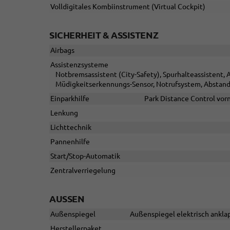
Volldigitales Kombiinstrument (Virtual Cockpit)
SICHERHEIT & ASSISTENZ
Airbags
Assistenzsysteme
Notbremsassistent (City-Safety), Spurhalteassistent
Müdigkeitserkennungs-Sensor, Notrufsystem, Abstan
Einparkhilfe
Park Distance Control vor
Lenkung
Lichttechnik
Pannenhilfe
Start/Stop-Automatik
Zentralverriegelung
AUSSEN
Außenspiegel
Außenspiegel elektrisch anklap
Herstellerpaket