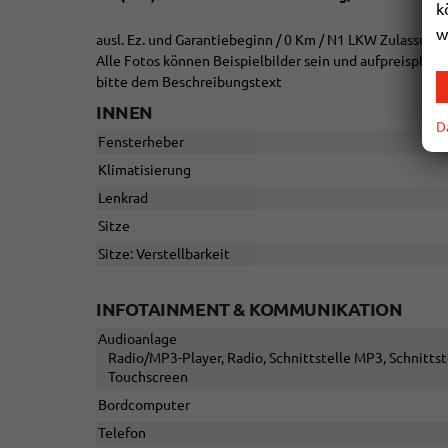
k
w
ausl. Ez. und Garantiebeginn / 0 Km / N1 LKW Zulassung
Alle Fotos können Beispielbilder sein und aufpreispfli
bitte dem Beschreibungstext
INNEN
D
Fensterheber
Klimatisierung
Lenkrad
Sitze
Sitze: Verstellbarkeit
INFOTAINMENT & KOMMUNIKATION
Audioanlage
Radio/MP3-Player, Radio, Schnittstelle MP3, Schnittst
Touchscreen
Bordcomputer
Telefon