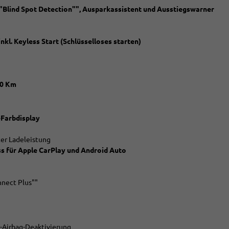
 ""Blind Spot Detection"", Ausparkassistent und Ausstiegswarner
nkl. Keyless Start (Schlüsselloses starten)
00 Km
-Farbdisplay
er Ladeleistung
s für Apple CarPlay und Android Auto
nnect Plus""
er-Airbag-Deaktivierung