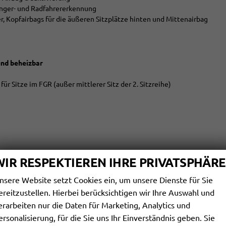
änger- und Radfahrererkennung
er, Kopfairbags für die äußeren Sitzplätze hinten und Mittenairbag
und beheizbar
ür Sitze im FGR (außer mittlerer Sitz der 2. Sitzreihe)
WIR RESPEKTIEREN IHRE PRIVATSPHÄRE
cht
nsere Website setzt Cookies ein, um unsere Dienste für Sie
nnung inkl. Schneeflocke)
ereitzustellen. Hierbei berücksichtigen wir Ihre Auswahl und
hrgastraum
erarbeiten nur die Daten für Marketing, Analytics und
ersonalisierung, für die Sie uns Ihr Einverständnis geben. Sie