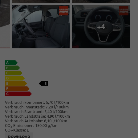
+4
Verbrauch kombiniert:
5,70 l/100km
Verbrauch Innenstadt:
7,20 l/100km
Verbrauch Stadtrand:
5,40 l/100km
Verbrauch Landstraße:
4,90 l/100km
Verbrauch Autobahn:
6,10 l/100km
CO
-Emissionen:
150,00 g/km
2
CO
-Klasse:
E
2
DOWNLOAD