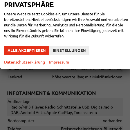
PRIVATSPHÄRE
EXTRAS:
Unsere Website setzt Cookies ein, um unsere Dienste für Sie
Schiebetür rechts,
Reserverad, Doppelkabine, Sommerreifen,
bereitzustellen. Hierbei berücksichtigen wir Ihre Auswahl und verarbeiten
Garantie, Scheckheftgepflegt, Nichtraucherfahrzeug.
nur die Daten für Marketing, Analytics und Personalisierung, für die Sie
AUßEN:
uns Ihr Einverständnis geben. Sie können Ihre Einwilligung jederzeit mit
16 Zoll Räder in Stahl, Silber
Wirkung für die Zukunft widerrufen.
Alle Fotos können Beispielbilder sein und aufpreispflichtige
Extras enthalten. Die genaue Ausstattung entnehmen Sie bitte
ALLE AKZEPTIEREN
EINSTELLUNGEN
dem Beschreibungstext
INNEN
Datenschutzerklärung
Impressum
Klimatisierung
Klimaanlage manuell, Standheizung
Lenkrad
höhenverstellbar, mit Multifunktionen
INFOTAINMENT & KOMMUNIKATION
Audioanlage
Radio/MP3-Player, Radio, Schnittstelle USB, Digitalradio
DAB, Android Auto, Apple CarPlay, Touchscreen
Bordcomputer
vorhanden
Telefon
Freisprecheinrichtung, Bluetooth