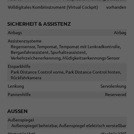
Volldigitales Kombiinstrument (Virtual Cockpit)
vorhanden
SICHERHEIT & ASSISTENZ
Airbags
Airbag
Assistenzsysteme
Regensensor, Tempomat, Tempomat mit Lenkradkontrolle,
Berganfahrassistent, Spurhalteassistent,
Verkehrzeichenerkennung, Müdigkeitserkennungs-Sensor
Einparkhilfe
Park Distance Control vorne, Park Distance Control hinten,
Rückfahrkamera
Lenkung
Servolenkung
Pannenhilfe
Reserverad
AUSSEN
Außenspiegel
Außenspiegel beheizbar, Außenspiegel elektrisch verstellbar
Hintertür (Art)
Hecktür 270°