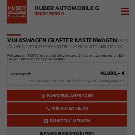
HUBER AUTOMOBILE GMBH
08062 9098 0
VOLKSWAGEN CRAFTER KASTENWAGEN
PLUS
(SNOEKS) 2,0TDI 35 L3H3 6 SITZER SNOEKS MIXTO AHK STANDH.
Fahrzeugnr.
:
113516
, unverbindliche Lieferzeit:
6 Wochen
, Landesversion: EU -
Europa,
Fahrzeug mit Tageszulassung
46.090,– €
Gesamtpreis
incl. 19% MwSt., den Kosten für Überführung und Zulassungspapieren
FAHRZEUG ANFRAGEN
WIR RUFEN SIE AN
FAHRZEUG MERKEN
FAHRZEUGEXPOSÉ (PDF)