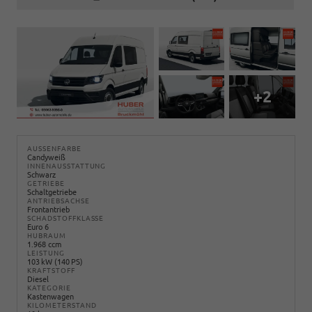
+2
AUSSENFARBE
Candyweiß
INNENAUSSTATTUNG
Schwarz
GETRIEBE
Schaltgetriebe
ANTRIEBSACHSE
Frontantrieb
SCHADSTOFFKLASSE
Euro 6
HUBRAUM
1.968 ccm
LEISTUNG
103 kW (140 PS)
KRAFTSTOFF
Diesel
KATEGORIE
Kastenwagen
KILOMETERSTAND