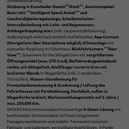
Sonderausstattung:
Sitzbezug in Kunstleder Dessin""Mesh"", Assistenzpaket
Basic inkl. ""Intelligent Speed Assist"" und
Geschwidigkeitsregelanlage, Scheibenwischer-
Intervallschaltung mit Licht- und Regensensor,
Anhängerkupplung starr
(inkl. Gespannstabilisierung),
Außenspiegel elektrisch einstell und beheizbar,
App-Connect
(Navigations über Smartphone möglich, Klimaanlage
mit
manueller Regelung im Fahrerhaus,
Rückfahrkamera ""Rear
View"",
Scharniere für Heckflügeltüren mit
vergrößertem
Öffnungswinkel (max. 270 Grad), Beifahrerdoppelsitzbank
rechts, mit Ablagefach, Stoßfänger vorne in Grau mit
lackierter Blende
in Wagenfarbe (inkl. 2 verdeckten
Trittstufen),
Wasser-Standheizung für
Frontscheibenenteisung & Erwärmung / Lüftung des
Fahrerhauses mit Fernbedienung, Hochdach, außen in
Wagenfarbe lackiert,
Werksanschlussgarantie auf 5 Jahre /
max. 250.000 Km.
SNOEKS Mixto-Innenausbau: hochwertige
6-Sitzer-Lösung
mit
komfortabler Dreisitzerbank im Fond, integriertem
Passagierraumfenster und stabiler Trennwand zwischen
Fahrgast- und Laderaum. verstellbare Kopfstützen, 3-Punkt-