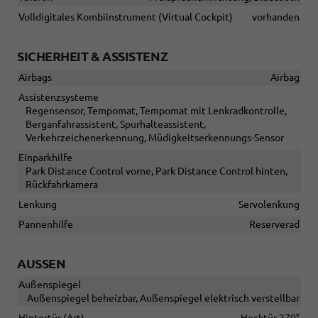
Volldigitales Kombiinstrument (Virtual Cockpit)
vorhanden
SICHERHEIT & ASSISTENZ
Airbags
Airbag
Assistenzsysteme
Regensensor, Tempomat, Tempomat mit Lenkradkontrolle,
Berganfahrassistent, Spurhalteassistent,
Verkehrzeichenerkennung, Müdigkeitserkennungs-Sensor
Einparkhilfe
Park Distance Control vorne, Park Distance Control hinten,
Rückfahrkamera
Lenkung
Servolenkung
Pannenhilfe
Reserverad
AUSSEN
Außenspiegel
Außenspiegel beheizbar, Außenspiegel elektrisch verstellbar
Hintertür (Art)
Hecktür 270°