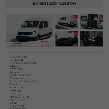
FAHRZEUGEXPOSÉ (PDF)
+2
AUSSENFARBE
Candyweiß
INNENAUSSTATTUNG
Schwarz
GETRIEBE
Automatik
ANTRIEBSACHSE
Frontantrieb
SCHADSTOFFKLASSE
Euro 6
HUBRAUM
1.968 ccm
LEISTUNG
130 kW (177 PS)
KRAFTSTOFF
Diesel
KATEGORIE
Kastenwagen