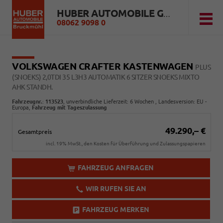
HUBER AUTOMOBILE GMBH
08062 9098 0
VOLKSWAGEN CRAFTER KASTENWAGEN
PLUS
(SNOEKS) 2,0TDI 35 L3H3 AUTOMATIK 6 SITZER SNOEKS MIXTO
AHK STANDH.
Fahrzeugnr.
:
113523
, unverbindliche Lieferzeit:
6 Wochen
, Landesversion: EU -
Europa,
Fahrzeug mit Tageszulassung
49.290,– €
Gesamtpreis
incl. 19% MwSt., den Kosten für Überführung und Zulassungspapieren
FAHRZEUG ANFRAGEN
WIR RUFEN SIE AN
FAHRZEUG MERKEN