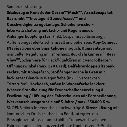
Sonderausstattung:
Sitzbezug in Kunstleder Dessin""Mesh"", Assistenzpaket
Basic inkl. ""Intelligent Speed Assist"" und
Geschwidigkeitsregelanlage, Scheibenwischer-
Intervallschaltung mit Licht- und Regensensor,
Anhängerkupplung starr
(inkl. Gespannstabilisierung),
Außenspiegel elektrisch einstell und beheizbar,
App-Connect
(Navigations über Smartphone möglich, Klimaanlage
mit
manueller Regelung im Fahrerhaus,
Rückfahrkamera ""Rear
View"",
Scharniere für Heckflügeltüren mit
vergrößertem
Öffnungswinkel (max. 270 Grad), Beifahrerdoppelsitzbank
rechts, mit Ablagefach, Stoßfänger vorne in Grau mit
lackierter Blende
in Wagenfarbe (inkl. 2 verdeckten
Trittstufen),
Hochdach, außen in Wagenfarbe lackiert,
Wasser-Standheizung für Frontscheibenenteisung &
Erwärmung / Lüftung des Fahrerhauses mit Fernbedienung,
Werksanschlussgarantie auf 5 Jahre / max. 250.000 Km.
SNOEKS Mixto-Innenausbau: hochwertige
6-Sitzer-Lösung
mit
komfortabler Dreisitzerbank im Fond, integriertem
Passagierraumfenster und stabiler Trennwand zwischen
Fahrgast- und Laderaum. verstellbare Kopfstützen, 3-Punkt-