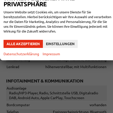
PRIVATSPHÄRE
EXTRAS:
Unsere Website setzt Cookies ein, um unsere Dienste für Sie
Schiebetür rechts,
Reserverad, Doppelkabine, Sommerreifen,
bereitzustellen. Hierbei berücksichtigen wir Ihre Auswahl und verarbeiten
Garantie, Scheckheftgepflegt, Nichtraucherfahrzeug.
nur die Daten für Marketing, Analytics und Personalisierung, für die Sie
AUßEN:
uns Ihr Einverständnis geben. Sie können Ihre Einwilligung jederzeit mit
16 Zoll Räder in Stahl, Silber
Wirkung für die Zukunft widerrufen.
Alle Fotos können Beispielbilder sein und aufpreispflichtige
Extras enthalten. Die genaue Ausstattung entnehmen Sie bitte
ALLE AKZEPTIEREN
EINSTELLUNGEN
dem Beschreibungstext
INNEN
Datenschutzerklärung
Impressum
Klimatisierung
Klimaanlage manuell, Standheizung
Lenkrad
höhenverstellbar, mit Multifunktionen
INFOTAINMENT & KOMMUNIKATION
Audioanlage
Radio/MP3-Player, Radio, Schnittstelle USB, Digitalradio
DAB, Android Auto, Apple CarPlay, Touchscreen
Bordcomputer
vorhanden
Telefon
Freisprecheinrichtung, Bluetooth