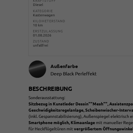
KRAFTSTOFF
Diesel
KATEGORIE
Kastenwagen
KILOMETERSTAND
10 km
ERSTZULASSUNG
01.08.2026
ZUSTAND
unfallfrei
Außenfarbe
Deep Black Perleffekt
BESCHREIBUNG
Sonderausstattung:
Sitzbezug in Kunstleder Dessin""Mesh"", Assistenzpake
Geschwidigkeitsregelanlage, Scheibenwischer-Interva
(inkl. Gespannstabilisierung), Außenspiegel elektrisch e
Smartphone möglich, Klimaanlage
mit manueller Rege
für Heckflügeltüren mit
vergrößertem Öffnungswinkel 