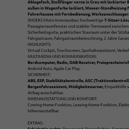
Ablagefach, Stoßfänger vorne in Grau mit lackierter 
außen in Wagenfarbe lackiert,
Wasser-Standheizung f
Fahrerhauses mit Fernbedienung,
Werksanschlussgara
SNOEKS Mixto-Innenausbau: hochwertige
7-Sitzer-Lös
Passagierraumfenster und stabiler Trennwand zwischen 
Sicherheitsgurte, praktischen Stauraum unter der Sitzb
Fahrgastraum, Fahrgastraumbeleuchtung, 2 Jahre Garant
HIGHLIGHTS:
Virtual Cockpit, Touchscreen, Spurhalteassistent, Verk
MULTIMEDIA UND KOMMUNIKATION:
Bordcomputer, Radio, DAB Receiver, Freisprecheinrich
Android Auto, Apple Car Play.
SICHERHEIT:
ABS, ESP, Stabilitätskontrolle, ASC (Traktionskontro
Berganfahrassistent, Müdigkeitswarner,
Einparkhilfe v
Airbag ausschaltbar.
INNENAUSSTATTUNG UND KOMFORT:
Coming-Home-Funktion, Leaving-Home-Funktion, Elektri
höhenverstellbar.
EXTRAS: