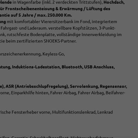
Blende
in Wagenfarbe (inkl. 2 verdeckten Trittstufen),
Hochdach,
ür Frontscheibenenteisung & Erwärmung / Lüftung des
ntie auf 5 Jahre / max. 250.000 Km.
ung
mit komfortabler Vierersitzerbank im Fond, integriertem
Fahrgast- und Laderaum. verstellbare Kopfstützen, 3-Punkt-
ank, rutschfeste Bodenplatte, vollständige Innenverkleidung im
ie beim zertifizierten SNOEKS-Partner.
ehrszeichenerkennung, Keyless-Go,
tung, Induktions-Ladestation, Bluetooth, USB Anschluss,
lle), ASR (Antriebsschlupfregelung), Servolenkung, Regensensor,
orne, Einparkhilfe hinten, Fahrer Airbag, Fahrer Airbag, Beifahrer-
sche Fensterheber vorne, Multifunktionslenkrad, Lenkrad