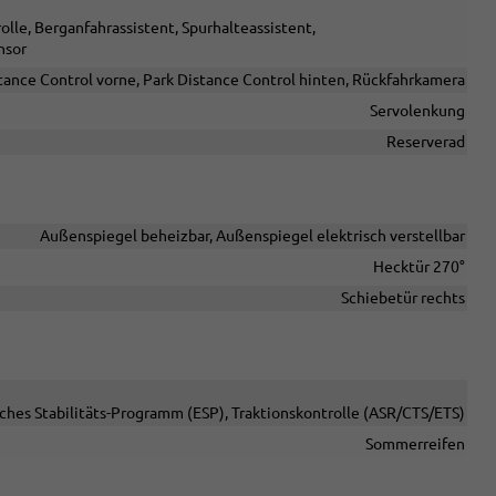
e, Berganfahrassistent, Spurhalteassistent,
nsor
tance Control vorne, Park Distance Control hinten, Rückfahrkamera
Servolenkung
Reserverad
Außenspiegel beheizbar, Außenspiegel elektrisch verstellbar
Hecktür 270°
Schiebetür rechts
sches Stabilitäts-Programm (ESP), Traktionskontrolle (ASR/CTS/ETS)
Sommerreifen