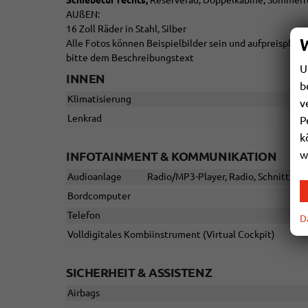
Schiebetür rechts,
Reserverad, Doppelkabine, Sommerre
AUßEN:
16 Zoll Räder in Stahl, Silber
Alle Fotos können Beispielbilder sein und aufpreispfli
bitte dem Beschreibungstext
U
INNEN
b
Klimatisierung
v
Lenkrad
P
k
w
INFOTAINMENT & KOMMUNIKATION
Audioanlage
Radio/MP3-Player, Radio, Schnittstel
Bordcomputer
Telefon
D
Volldigitales Kombiinstrument (Virtual Cockpit)
SICHERHEIT & ASSISTENZ
Airbags