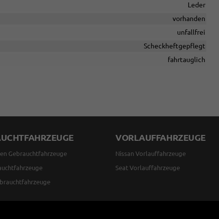
Leder
vorhanden
unfallfrei
Scheckheftgepflegt
fahrtauglich
AUCHTFAHRZEUGE
VORLAUFFAHRZEUGE
en Gebrauchtfahrzeuge
Nissan Vorlauffahrzeuge
auchtfahrzeuge
Seat Vorlauffahrzeuge
brauchtfahrzeuge