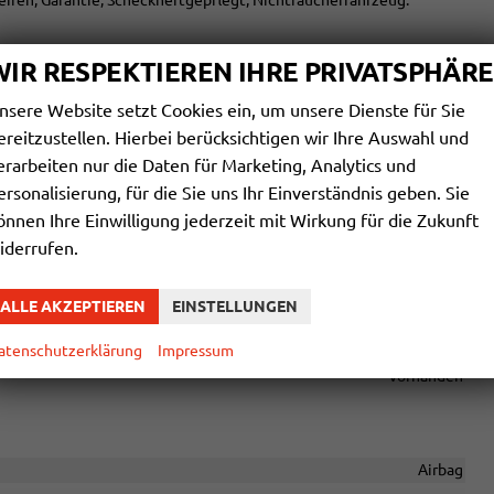
ifen, Garantie, Scheckheftgepflegt, Nichtraucherfahrzeug.
WIR RESPEKTIEREN IHRE PRIVATSPHÄRE
chtige Extras enthalten. Die genaue Ausstattung entnehmen Sie
nsere Website setzt Cookies ein, um unsere Dienste für Sie
ereitzustellen. Hierbei berücksichtigen wir Ihre Auswahl und
Klimaanlage manuell, Standheizung
erarbeiten nur die Daten für Marketing, Analytics und
höhenverstellbar, mit Multifunktionen
ersonalisierung, für die Sie uns Ihr Einverständnis geben. Sie
önnen Ihre Einwilligung jederzeit mit Wirkung für die Zukunft
iderrufen.
le USB, Digitalradio DAB, Android Auto, Apple CarPlay, Touchscreen
ALLE AKZEPTIEREN
EINSTELLUNGEN
vorhanden
Freisprecheinrichtung, Bluetooth
atenschutzerklärung
Impressum
vorhanden
Airbag