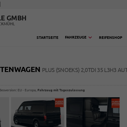
LE GMBH
UCKMÜHL
FAHRZEUGE
STARTSEITE
REIFENSHOP
STENWAGEN
PLUS (SNOEKS) 2,0TDI 35 L3H3 A
desversion: EU - Europa,
Fahrzeug mit Tageszulassung