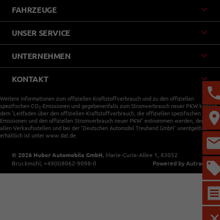
FAHRZEUGE
UNSER SERVICE
UNTERNEHMEN
KONTAKT
Weitere Informationen zum offiziellen Kraftstoffverbrauch und zu den offiziellen
spezifischen CO
-Emissionen und gegebenenfalls zum Stromverbrauch neuer PKW können
2
dem 'Leitfaden über den offiziellen Kraftstoffverbrauch, die offiziellen spezifischen CO
-
2
Emissionen und den offiziellen Stromverbrauch neuer PKW' entnommen werden, der an
allen Verkaufsstellen und bei der 'Deutschen Automobil Treuhand GmbH' unentgeltlich
erhältlich ist unter www.dat.de.
© 2026
Huber Automobile GmbH
,
Marie-Curie-Allee 1
,
83052
Bruckmühl,
+49(0)8062-9098-0
Powered by Autrado