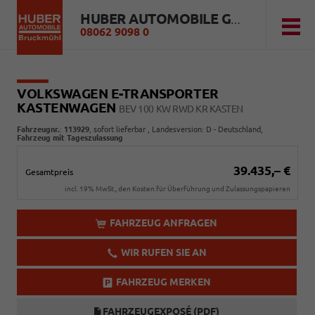
HUBER AUTOMOBILE GMBH
08062 9098 0
VOLKSWAGEN E-TRANSPORTER
KASTENWAGEN
BEV 100 KW RWD KR KASTEN
Fahrzeugnr.
:
113929
,
sofort lieferbar
, Landesversion: D - Deutschland,
Fahrzeug mit Tageszulassung
39.435,– €
Gesamtpreis
incl. 19% MwSt., den Kosten für Überführung und Zulassungspapieren
FAHRZEUG ANFRAGEN
WIR RUFEN SIE AN
FAHRZEUG MERKEN
FAHRZEUGEXPOSÉ (PDF)