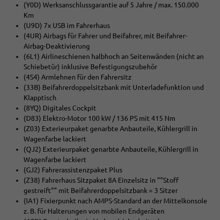
(Y0D) Werksanschlussgarantie auf 5 Jahre / max. 150.000
Km
(U9D) 7x USB im Fahrerhaus
(4UR) Airbags für Fahrer und Beifahrer, mit Beifahrer-
Airbag-Deaktivierung
(6L1) Airlineschienen halbhoch an Seitenwänden (nicht an
Schiebetür) inklusive Befestigungszubehör
(4S4) Armlehnen für den Fahrersitz
(33B) Beifahrerdoppelsitzbank mit Unterladefunktion und
Klapptisch
(8YQ) Digitales Cockpit
(D83) Elektro-Motor 100 kW / 136 PS mit 415 Nm
(Z03) Exterieurpaket genarbte Anbauteile, Kühlergrill in
Wagenfarbe lackiert
(QJ2) Exterieurpaket genarbte Anbauteile, Kühlergrill in
Wagenfarbe lackiert
(GJ2) Fahrerassistenzpaket Plus
(Z38) Fahrerhaus Sitzpaket 8A Einzelsitz in ""Stoff
gestreift"" mit Beifahrerdoppelsitzbank = 3 Sitzer
(IA1) Fixierpunkt nach AMPS-Standard an der Mittelkonsole
z. B. für Halterungen von mobilen Endgeräten