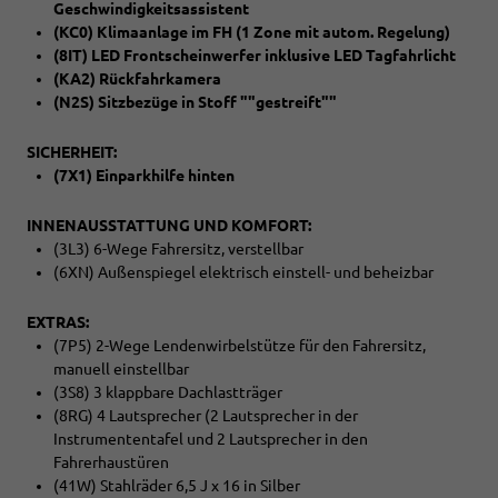
Geschwindigkeitsassistent
(KC0) Klimaanlage im FH (1 Zone mit autom. Regelung)
(8IT) LED Frontscheinwerfer inklusive LED Tagfahrlicht
(KA2) Rückfahrkamera
(N2S) Sitzbezüge in Stoff ""gestreift""
SICHERHEIT:
(7X1) Einparkhilfe hinten
INNENAUSSTATTUNG UND KOMFORT:
(3L3) 6-Wege Fahrersitz, verstellbar
(6XN) Außenspiegel elektrisch einstell- und beheizbar
EXTRAS:
(7P5) 2-Wege Lendenwirbelstütze für den Fahrersitz,
manuell einstellbar
(3S8) 3 klappbare Dachlastträger
(8RG) 4 Lautsprecher (2 Lautsprecher in der
Instrumententafel und 2 Lautsprecher in den
Fahrerhaustüren
(41W) Stahlräder 6,5 J x 16 in Silber