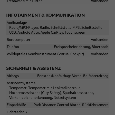
Trennwand mit Lüfter
vorhanden
INFOTAINMENT & KOMMUNIKATION
Audioanlage
Radio/MP3-Player, Radio, Schnittstelle MP3, Schnittstelle
USB, Android Auto, Apple CarPlay, Touchscreen
Bordcomputer
vorhanden
Telefon
Freisprecheinrichtung, Bluetooth
Volldigitales Kombiinstrument (Virtual Cockpit)
vorhanden
SICHERHEIT & ASSISTENZ
Airbags
Fenster-/Kopfairbags Vorne, Beifahrerairbag
Assistenzsysteme
Tempomat, Tempomat mit Lenkradkontrolle,
Notbremsassistent (City-Safety), Spurhalteassistent,
Verkehrzeichenerkennung, Notrufsystem
Einparkhilfe
Park Distance Control hinten, Rückfahrkamera
Lichttechnik