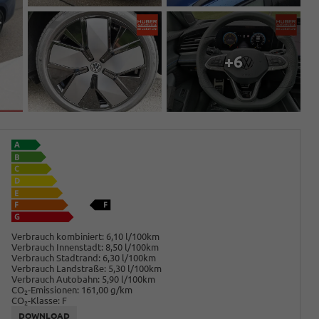
+6
Verbrauch kombiniert:
6,10 l/100km
Verbrauch Innenstadt:
8,50 l/100km
Verbrauch Stadtrand:
6,30 l/100km
Verbrauch Landstraße:
5,30 l/100km
Verbrauch Autobahn:
5,90 l/100km
CO
-Emissionen:
161,00 g/km
2
CO
-Klasse:
F
2
DOWNLOAD