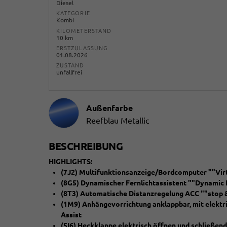
Diesel
KATEGORIE
Kombi
KILOMETERSTAND
10 km
ERSTZULASSUNG
01.08.2026
ZUSTAND
unfallfrei
Außenfarbe
Reefblau Metallic
BESCHREIBUNG
HIGHLIGHTS:
(7J2) Multifunktionsanzeige/Bordcomputer ""Virt
(8G5) Dynamischer Fernlichtassistent ""Dynamic 
(8T3) Automatische Distanzregelung ACC ""stop 
(1M9) Anhängevorrichtung anklappbar, mit elektris
Assist
(5I6) Heckklappe elektrisch öffnen und schließend