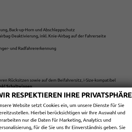
ung, Back-up-Horn und Abschleppschutz
airbag-Deaktivierung, inkl. Knie-Airbag auf der Fahrerseite
änger- und Radfahrererkennung
eren Rücksitzen sowie auf dem Beifahrersitz, i-Size-kompatibel
nkl Schaltwippen
WIR RESPEKTIEREN IHRE PRIVATSPHÄRE
nsere Website setzt Cookies ein, um unsere Dienste für Sie
ssistent ""Trailer Assist""
ereitzustellen. Hierbei berücksichtigen wir Ihre Auswahl und
bar, auf Fahrerseite abblendend, Beifahrerspiegelabsenkung
erarbeiten nur die Daten für Marketing, Analytics und
ersonalisierung, für die Sie uns Ihr Einverständnis geben. Sie