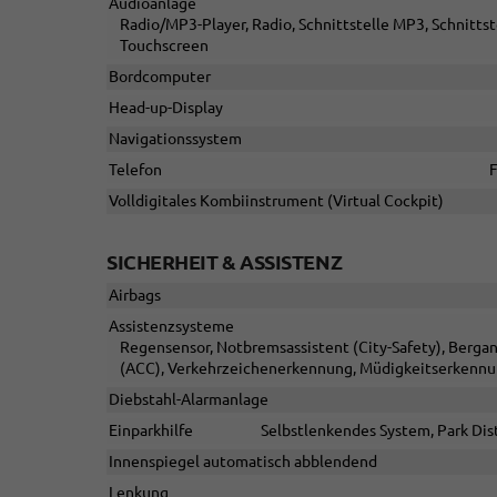
Audioanlage
Radio/MP3-Player, Radio, Schnittstelle MP3, Schnittst
Touchscreen
Bordcomputer
Head-up-Display
Navigationssystem
Telefon
F
Volldigitales Kombiinstrument (Virtual Cockpit)
SICHERHEIT & ASSISTENZ
Airbags
Assistenzsysteme
Regensensor, Notbremsassistent (City-Safety), Berga
(ACC), Verkehrzeichenerkennung, Müdigkeitserkennu
Diebstahl-Alarmanlage
Einparkhilfe
Selbstlenkendes System, Park Dis
Innenspiegel automatisch abblendend
Lenkung