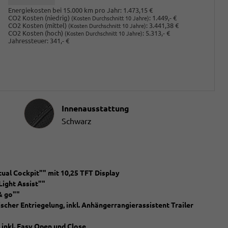
Energiekosten bei 15.000 km pro Jahr:
1.473,15 €
CO2 Kosten (niedrig)
:
1.449,- €
(Kosten Durchschnitt 10 Jahre)
CO2 Kosten (mittel)
:
3.441,38 €
(Kosten Durchschnitt 10 Jahre)
CO2 Kosten (hoch)
:
5.313,- €
(Kosten Durchschnitt 10 Jahre)
Jahressteuer:
341,- €
Innenausstattung
Innenausstattung
Schwarz
ual Cockpit"" mit 10,25 TFT Display
Light Assist""
& go""
cher Entriegelung, inkl. Anhängerrangierassistent Trailer
 inkl. Easy Open und Close