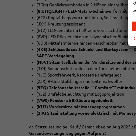
k
(3GM) Gepäckraumboden in 2 Höhen einstellbar, für
w
(8IU) IQ.LIGHT - LED-Matrix-Scheinwerfer mit Fern
(6C2) Kopfairbags vorn und hinten, Seitenairbags vo
(JX1) Kreuzungsassistent
(6T2) LED-Leuchte im Fußraum vorn, Lichtfarbe wäh
(8VP) LED-Rückleuchten mit dynamischer Blinkleuc
D
(6D8) Mittelarmlehne hinten verschiebbar, mit Bec
(4K6) Schlüsselloses Schließ- und Startsystem ""K
SAFE-Verriegelung
(N0V) Sitzmittelbahnen der Vordersitze und der ä
(3Y4) Sonnenschutzrollo an den Türscheiben hinten
(1JC) Sportfahrwerk, Karosserie tiefergelegt
(2JX) R-Line Stoßfänger und Seitenschweller
(9ZQ) Telefonschnittstelle ""Comfort"" mit induk
(1J2) Umfeldbeleuchtung mit Logoprojektion
(VW0) Fenster ab B-Säule abgedunkelt
(KU3) Vordersitze mit Massageprogrammen
(3IA) Sitzeinstellung vorne elektrisch mit Memory
dt. Erstzulassung bei Kauf / Garantiebeginn Aug 2025 / 0
Garantieverlängerung gegen Aufpreis: