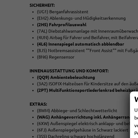
SICHERHEIT:
(UG1) Berganfahrassistent
(EM2) Ablenkungs- und Müdigkeitserkennung
(2H5) Fahrprofilauswahl
(7AL) Diebstahlwarnanlage mit Innenraumüberwach
(4UN) Airbag für Fahrer und Beifahrer, mit Beifahrer
(4L6) Innenspiegel automatisch abblendbar
(8J5) Notbremsassistent ""Front Assist"" mit Fußg
(8N6) Regensensor
INNENAUSSTATTUNG UND KOMFORT:
(QQ9) Ambientebeleuchtung
(3A2) ISOFIX-Halteösen für Kindersitze auf den äuß
(2PT) Multifunktionsportlederlenkrad beheizbar i
EXTRAS:
U
(8WM) Abbiege- und Schlechtwetterlicht
(WAG) Anhängevorrichtung inkl. Anhängerrangiera
b
(6XW) Außenspiegel elektrisch anklapp- und beheiz
v
(6FJ) Außenspiegelgehäuse in Schwarz lackiert
P
(3S5) Dachreling schwarz hochglänzend