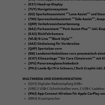
(KS1) Head-up-Display
(7UY) Navigationssystem
(6I2) Spurhalteassistent ""Lane Assist"" und Stau
(79H) Spurwechselassistent ""Side Assist"", Aus
(QR9) Verkehrszeichenerkennung
(8A2) Parkassistent ""Park Assist Plus"" inkl. Ein
(KA2) Rückfahrkamera
(WLB) R-Line ""Black Style""
(4A3) Sitzheizung für Vordersitze
(Q4P) Sportsitze vorn
(8I6) Lendenwirbelstützen vorn pneumatisch einst
(KH7) Klimaanlage ""Air Care Climatronic"" mit K
(3FU) Panoramaglasschiebedach
(PNJ) Leeds 8jx19 in Schwarz / Dark Graphit inkl.
MULTIMEDIA UND KOMMUNIKATION:
(QV3) Digitaler Radioempfang DAB+
(U9E) 2 USB-C-Schnittstellen vorn, 2 USB-C-Ladebuc
(9WJ) App-Connect Wireless für Apple CarPlay un
(8RM) 8 Lautsprecher