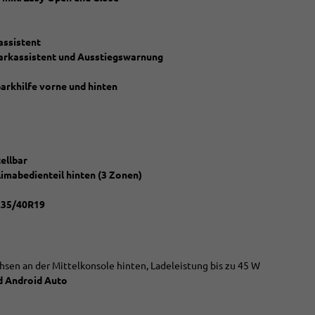
assistent
parkassistent und Ausstiegswarnung
parkhilfe vorne und hinten
ellbar
limabedienteil hinten (3 Zonen)
 235/40R19
hsen an der Mittelkonsole hinten, Ladeleistung bis zu 45 W
d Android Auto