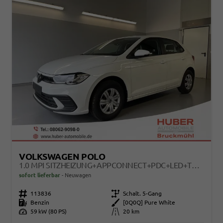
VOLKSWAGEN POLO
1.0 MPI SITZHEIZUNG+APPCONNECT+PDC+LED+TOUCH+LICHTSENSOR+MULTILENKRAD
sofort lieferbar
Neuwagen
Fahrzeugnr.
113836
Getriebe
Schalt. 5-Gang
Kraftstoff
Benzin
Außenfarbe
[0Q0Q] Pure White
Leistung
59 kW (80 PS)
Kilometerstand
20 km