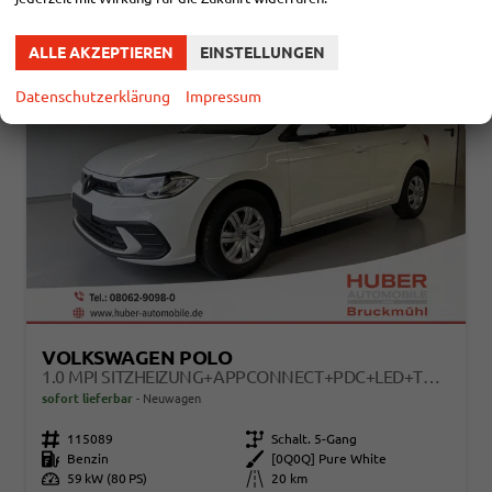
ALLE AKZEPTIEREN
EINSTELLUNGEN
Datenschutzerklärung
Impressum
VOLKSWAGEN POLO
1.0 MPI SITZHEIZUNG+APPCONNECT+PDC+LED+TOUCH+LICHTSENSOR+MULTILENKRAD
sofort lieferbar
Neuwagen
Fahrzeugnr.
115089
Getriebe
Schalt. 5-Gang
Kraftstoff
Benzin
Außenfarbe
[0Q0Q] Pure White
Leistung
59 kW (80 PS)
Kilometerstand
20 km