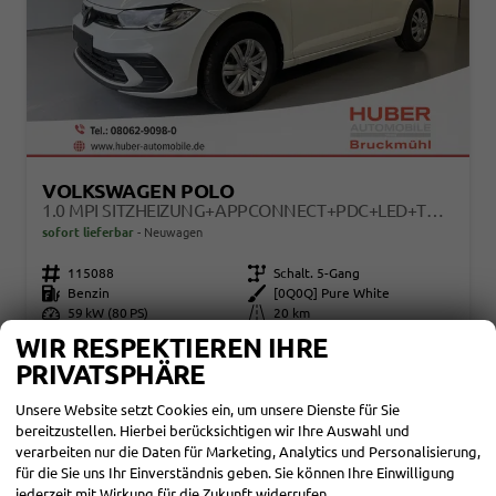
VOLKSWAGEN POLO
1.0 MPI SITZHEIZUNG+APPCONNECT+PDC+LED+TOUCH+LICHTSENSOR+MULTILENKRAD
sofort lieferbar
Neuwagen
Fahrzeugnr.
115088
Getriebe
Schalt. 5-Gang
Kraftstoff
Benzin
Außenfarbe
[0Q0Q] Pure White
Leistung
59 kW (80 PS)
Kilometerstand
20 km
WIR RESPEKTIEREN IHRE
18.480,– €
DETAILS
PRIVATSPHÄRE
incl. 19% MwSt.
Verbrauch kombiniert:
5,30 l/100km
Unsere Website setzt Cookies ein, um unsere Dienste für Sie
CO
-Klasse:
D
2
CO
-Emissionen:
121,00 g/km
bereitzustellen. Hierbei berücksichtigen wir Ihre Auswahl und
2
verarbeiten nur die Daten für Marketing, Analytics und Personalisierung,
für die Sie uns Ihr Einverständnis geben. Sie können Ihre Einwilligung
jederzeit mit Wirkung für die Zukunft widerrufen.