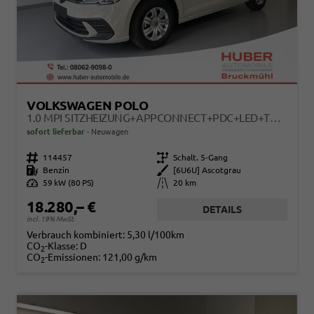
VOLKSWAGEN POLO
1.0 MPI SITZHEIZUNG+APPCONNECT+PDC+LED+TOUCH+LICHTSENSOR+MULTILENKRAD
sofort lieferbar
Neuwagen
Fahrzeugnr.
114457
Getriebe
Schalt. 5-Gang
Kraftstoff
Benzin
Außenfarbe
[6U6U] Ascotgrau
Leistung
59 kW (80 PS)
Kilometerstand
20 km
18.280,– €
DETAILS
incl. 19% MwSt.
Verbrauch kombiniert:
5,30 l/100km
CO
-Klasse:
D
2
CO
-Emissionen:
121,00 g/km
2