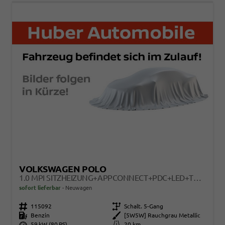
VOLKSWAGEN POLO
1.0 MPI SITZHEIZUNG+APPCONNECT+PDC+LED+TOUCH+LICHTSENSOR+MULTILENKRAD
sofort lieferbar
Neuwagen
Fahrzeugnr.
115092
Getriebe
Schalt. 5-Gang
Kraftstoff
Benzin
Außenfarbe
[5W5W] Rauchgrau Metallic
Leistung
59 kW (80 PS)
Kilometerstand
20 km