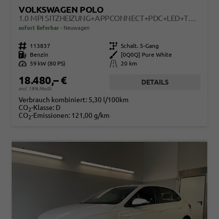
VOLKSWAGEN POLO
1.0 MPI SITZHEIZUNG+APPCONNECT+PDC+LED+TOUCH+LICHTSENSOR+MULTILENKRAD
sofort lieferbar
Neuwagen
Fahrzeugnr.
113837
Getriebe
Schalt. 5-Gang
Kraftstoff
Benzin
Außenfarbe
[0Q0Q] Pure White
Leistung
59 kW (80 PS)
Kilometerstand
20 km
18.480,– €
DETAILS
incl. 19% MwSt.
Verbrauch kombiniert:
5,30 l/100km
CO
-Klasse:
D
2
CO
-Emissionen:
121,00 g/km
2