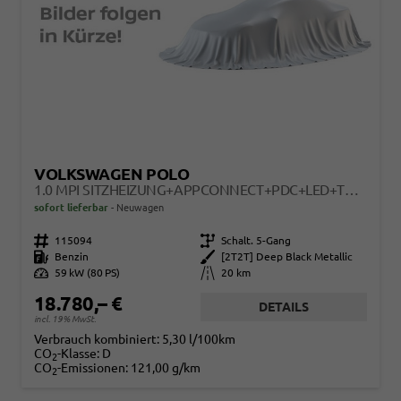
VOLKSWAGEN POLO
1.0 MPI SITZHEIZUNG+APPCONNECT+PDC+LED+TOUCH+LICHTSENSOR+MULTILENKRAD
sofort lieferbar
Neuwagen
Fahrzeugnr.
115094
Getriebe
Schalt. 5-Gang
Kraftstoff
Benzin
Außenfarbe
[2T2T] Deep Black Metallic
Leistung
59 kW (80 PS)
Kilometerstand
20 km
18.780,– €
DETAILS
incl. 19% MwSt.
Verbrauch kombiniert:
5,30 l/100km
CO
-Klasse:
D
2
CO
-Emissionen:
121,00 g/km
2