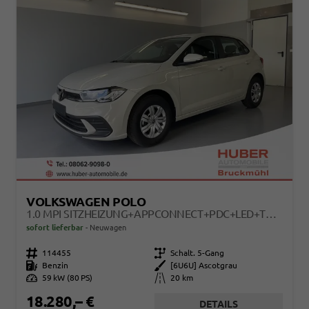
VOLKSWAGEN POLO
1.0 MPI SITZHEIZUNG+APPCONNECT+PDC+LED+TOUCH+LICHTSENSOR+MULTILENKRAD
sofort lieferbar
Neuwagen
Fahrzeugnr.
114455
Getriebe
Schalt. 5-Gang
Kraftstoff
Benzin
Außenfarbe
[6U6U] Ascotgrau
Leistung
59 kW (80 PS)
Kilometerstand
20 km
18.280,– €
DETAILS