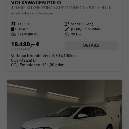
VOLKSWAGEN POLO
1.0 MPI SITZHEIZUNG+APPCONNECT+PDC+LED+TOUCH+LICHTSENSOR+MULTILENKRAD
sofort lieferbar
Neuwagen
Fahrzeugnr.
113834
Getriebe
Schalt. 5-Gang
Kraftstoff
Benzin
Außenfarbe
[0Q0Q] Pure White
Leistung
59 kW (80 PS)
Kilometerstand
20 km
18.480,– €
DETAILS
incl. 19% MwSt.
Verbrauch kombiniert:
5,30 l/100km
CO
-Klasse:
D
2
CO
-Emissionen:
121,00 g/km
2