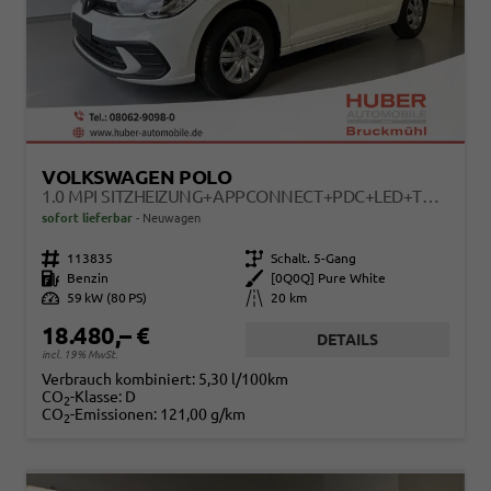
VOLKSWAGEN POLO
1.0 MPI SITZHEIZUNG+APPCONNECT+PDC+LED+TOUCH+LICHTSENSOR+MULTILENKRAD
sofort lieferbar
Neuwagen
Fahrzeugnr.
113835
Getriebe
Schalt. 5-Gang
Kraftstoff
Benzin
Außenfarbe
[0Q0Q] Pure White
Leistung
59 kW (80 PS)
Kilometerstand
20 km
18.480,– €
DETAILS
incl. 19% MwSt.
Verbrauch kombiniert:
5,30 l/100km
CO
-Klasse:
D
2
CO
-Emissionen:
121,00 g/km
2