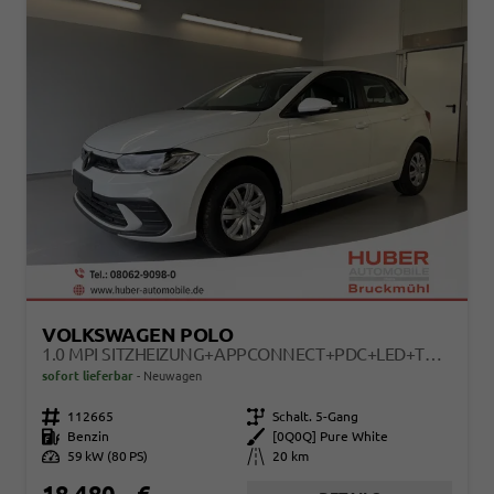
VOLKSWAGEN POLO
1.0 MPI SITZHEIZUNG+APPCONNECT+PDC+LED+TOUCH+LICHTSENSOR+MULTILENKRAD
sofort lieferbar
Neuwagen
Fahrzeugnr.
112665
Getriebe
Schalt. 5-Gang
Kraftstoff
Benzin
Außenfarbe
[0Q0Q] Pure White
Leistung
59 kW (80 PS)
Kilometerstand
20 km
18.480,– €