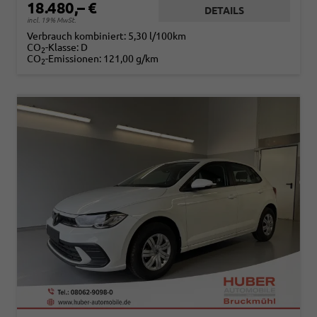
18.480,– €
DETAILS
incl. 19% MwSt.
Verbrauch kombiniert:
5,30 l/100km
CO
-Klasse:
D
2
CO
-Emissionen:
121,00 g/km
2