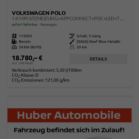
VOLKSWAGEN POLO
1.0 MPI SITZHEIZUNG+APPCONNECT+PDC+LED+TOUCH+LICHTSENSOR+MULTILENKRAD
sofort lieferbar
Neuwagen
Fahrzeugnr.
115093
Getriebe
Schalt. 5-Gang
Kraftstoff
Benzin
Außenfarbe
[0A0A] Reef Blue Metallic
Leistung
59 kW (80 PS)
Kilometerstand
20 km
18.780,– €
DETAILS
incl. 19% MwSt.
Verbrauch kombiniert:
5,30 l/100km
CO
-Klasse:
D
2
CO
-Emissionen:
121,00 g/km
2