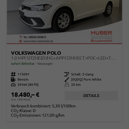
VOLKSWAGEN POLO
1.0 MPI SITZHEIZUNG+APPCONNECT+PDC+LED+TOUCH+LICHTSENSOR+MULTILENKRAD
sofort lieferbar
Neuwagen
Fahrzeugnr.
115091
Getriebe
Schalt. 5-Gang
Kraftstoff
Benzin
Außenfarbe
[0Q0Q] Pure White
Leistung
59 kW (80 PS)
Kilometerstand
20 km
18.480,– €
DETAILS
incl. 19% MwSt.
Verbrauch kombiniert:
5,30 l/100km
CO
-Klasse:
D
2
CO
-Emissionen:
121,00 g/km
2