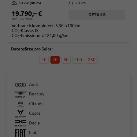
Leistung
59 kW (80 PS)
Kilometerstand
20 km
19.790,– €
DETAILS
incl. 19% MwSt.
Verbrauch kombiniert:
5,30 l/100km
CO
-Klasse:
D
2
CO
-Emissionen:
121,00 g/km
2
Datensätze pro Seite:
10
20
50
100
250
Audi
Bentley
Citroën
Cupra
Dacia
Fiat