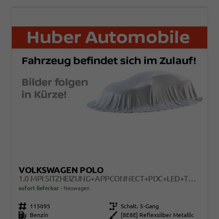
VOLKSWAGEN POLO
1.0 MPI SITZHEIZUNG+APPCONNECT+PDC+LED+TOUCH+LICHTSENSOR+MULTILENKRAD
sofort lieferbar
Neuwagen
Fahrzeugnr.
115095
Getriebe
Schalt. 5-Gang
Kraftstoff
Benzin
Außenfarbe
[8E8E] Reflexsilber Metallic