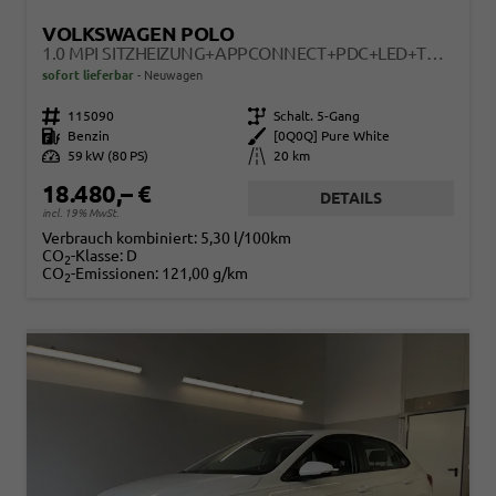
VOLKSWAGEN POLO
1.0 MPI SITZHEIZUNG+APPCONNECT+PDC+LED+TOUCH+LICHTSENSOR+MULTILENKRAD
sofort lieferbar
Neuwagen
Fahrzeugnr.
115090
Getriebe
Schalt. 5-Gang
Kraftstoff
Benzin
Außenfarbe
[0Q0Q] Pure White
Leistung
59 kW (80 PS)
Kilometerstand
20 km
18.480,– €
DETAILS
incl. 19% MwSt.
Verbrauch kombiniert:
5,30 l/100km
CO
-Klasse:
D
2
CO
-Emissionen:
121,00 g/km
2