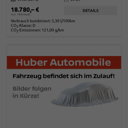
18.780,– €
DETAILS
incl. 19% MwSt.
Verbrauch kombiniert:
5,30 l/100km
CO
-Klasse:
D
2
CO
-Emissionen:
121,00 g/km
2