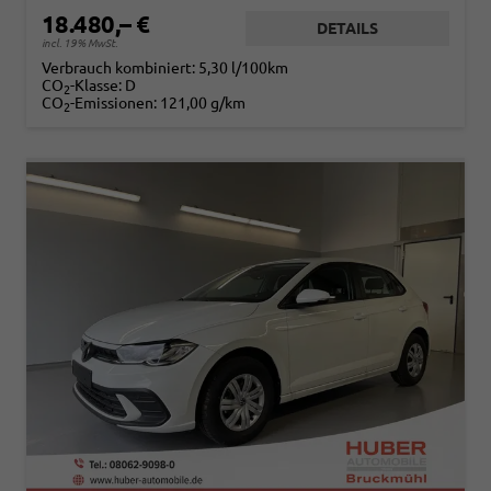
18.480,– €
DETAILS
incl. 19% MwSt.
Verbrauch kombiniert:
5,30 l/100km
CO
-Klasse:
D
2
CO
-Emissionen:
121,00 g/km
2