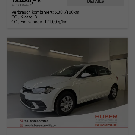
DETAILS
incl. 19% MwSt.
Verbrauch kombiniert:
5,30 l/100km
CO
-Klasse:
D
2
CO
-Emissionen:
121,00 g/km
2