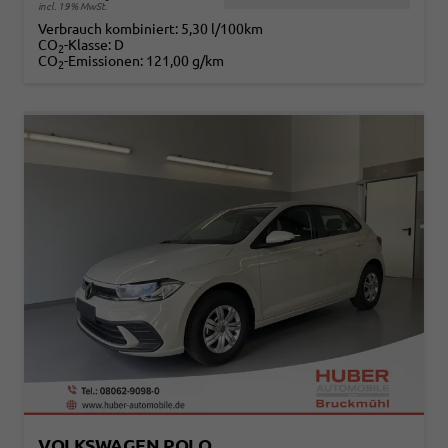
incl. 19% MwSt.
Verbrauch kombiniert:
5,30 l/100km
CO
-Klasse:
D
2
CO
-Emissionen:
121,00 g/km
2
VOLKSWAGEN POLO