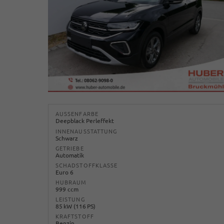
AUSSENFARBE
Deepblack Perleffekt
INNENAUSSTATTUNG
Schwarz
GETRIEBE
Automatik
SCHADSTOFFKLASSE
Euro 6
HUBRAUM
999 ccm
LEISTUNG
85 kW (116 PS)
KRAFTSTOFF
Benzin