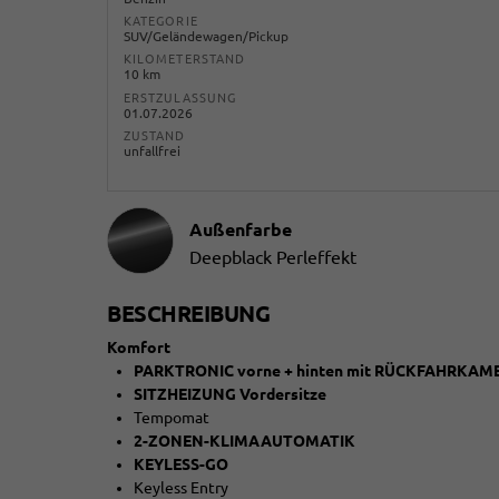
KATEGORIE
SUV/Geländewagen/Pickup
KILOMETERSTAND
10 km
ERSTZULASSUNG
01.07.2026
ZUSTAND
unfallfrei
Außenfarbe
Deepblack Perleffekt
BESCHREIBUNG
Komfort
PARKTRONIC vorne + hinten mit RÜCKFAHRKAM
SITZHEIZUNG Vordersitze
Tempomat
2-ZONEN-KLIMAAUTOMATIK
KEYLESS-GO
Keyless Entry