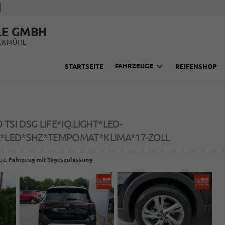
LE GMBH
UCKMÜHL
FAHRZEUGE
STARTSEITE
REIFENSHOP
.0 TSI DSG LIFE*IQ.LIGHT*LED-
*LED*SHZ*TEMPOMAT*KLIMA*17-ZOLL
opa,
Fahrzeug mit Tageszulassung