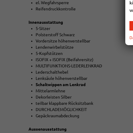
k
el. Wegfahrsperre
Reifendruckkontrolle
w
Innenausstattung
5-Sitzer
Polsterstoff Schwarz
D
Vordersitze höhenverstellbar
Lendenwirbelstütze
5-Kopfstützen
ISOFIX + ISOFIX (Beifahrersitz)
MULTIFUNKTIONS-LEDERLENKRAD
Lederschalthebel
Lenksäule höhenverstellbar
Schaltwippen am Lenkrad
Mittelarmlehne
Dekorleisten Silber
teilbar klappbare Rücksitzbank
DURCHLADEMÖGLICHKEIT
Gepäckraumabdeckung
Aussenausstattung