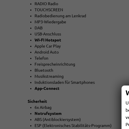
RADIO Radio
TOUCHSCREEN
Radiobedienung am Lenkrad
MP3-Wiedergabe
DAB
USB-Anschluss
WI-FI Hotspot
Apple Car Play
Android Auto
Telefon
Freisprecheinrichtung
Bluetooth
Musikstreaming
Induktionsladen für Smartphones
App-Connect
Sicherheit
U
6x Airbag
b
Notrufsystem
v
ABS (Antiblockiersystem)
P
ESP (Elektronisches Stabilitäts-Programm)