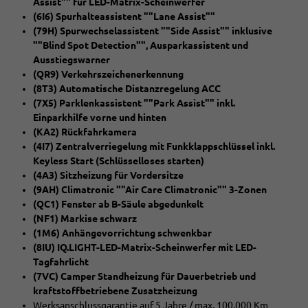
Assist"" für LED-Matrix-Scheinwerfer
(6I6) Spurhalteassistent ""Lane Assist""
(79H) Spurwechselassistent ""Side Assist"" inklusive
""Blind Spot Detection"", Ausparkassistent und
Ausstiegswarner
(QR9) Verkehrszeichenerkennung
(8T3) Automatische Distanzregelung ACC
(7X5) Parklenkassistent ""Park Assist"" inkl.
Einparkhilfe vorne und hinten
(KA2) Rückfahrkamera
(4I7) Zentralverriegelung mit Funkklappschlüssel inkl.
Keyless Start (Schlüsselloses starten)
(4A3) Sitzheizung für Vordersitze
(9AH) Climatronic ""Air Care Climatronic"" 3-Zonen
(QC1) Fenster ab B-Säule abgedunkelt
(NF1) Markise schwarz
(1M6) Anhängevorrichtung schwenkbar
(8IU) IQ.LIGHT-LED-Matrix-Scheinwerfer mit LED-
Tagfahrlicht
(7VC) Camper Standheizung für Dauerbetrieb und
kraftstoffbetriebene Zusatzheizung
Werksanschlussgarantie auf 5 Jahre / max. 100.000 Km