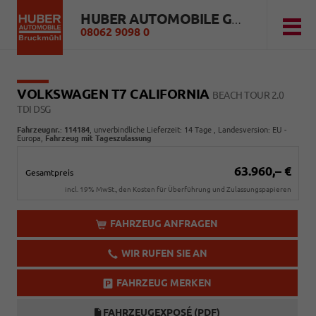
HUBER AUTOMOBILE GMBH
08062 9098 0
VOLKSWAGEN T7 CALIFORNIA
BEACH TOUR 2.0
TDI DSG
Fahrzeugnr.
:
114184
, unverbindliche Lieferzeit:
14 Tage
, Landesversion: EU -
Europa,
Fahrzeug mit Tageszulassung
63.960,– €
Gesamtpreis
incl. 19% MwSt., den Kosten für Überführung und Zulassungspapieren
FAHRZEUG ANFRAGEN
WIR RUFEN SIE AN
FAHRZEUG MERKEN
FAHRZEUGEXPOSÉ (PDF)