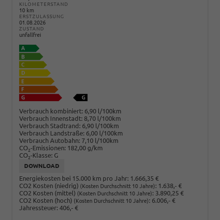
KILOMETERSTAND
10 km
ERSTZULASSUNG
01.08.2026
ZUSTAND
unfallfrei
Verbrauch kombiniert:
6,90 l/100km
Verbrauch Innenstadt:
8,70 l/100km
Verbrauch Stadtrand:
6,90 l/100km
Verbrauch Landstraße:
6,00 l/100km
Verbrauch Autobahn:
7,10 l/100km
CO
-Emissionen:
182,00 g/km
2
CO
-Klasse:
G
2
DOWNLOAD
Energiekosten bei 15.000 km pro Jahr:
1.666,35 €
CO2 Kosten (niedrig)
:
1.638,- €
(Kosten Durchschnitt 10 Jahre)
CO2 Kosten (mittel)
:
3.890,25 €
(Kosten Durchschnitt 10 Jahre)
CO2 Kosten (hoch)
:
6.006,- €
(Kosten Durchschnitt 10 Jahre)
Jahressteuer:
406,- €