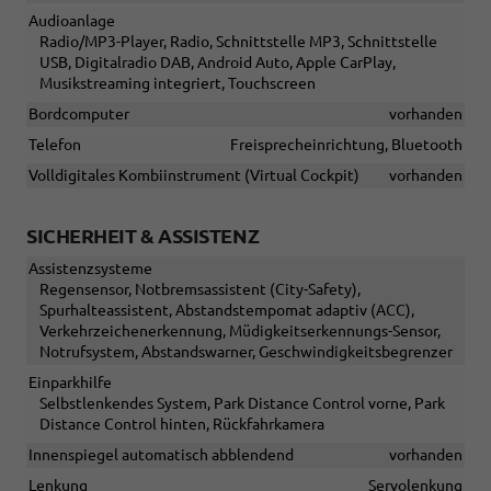
Audioanlage
Radio/MP3-Player, Radio, Schnittstelle MP3, Schnittstelle
USB, Digitalradio DAB, Android Auto, Apple CarPlay,
Musikstreaming integriert, Touchscreen
Bordcomputer
vorhanden
Telefon
Freisprecheinrichtung, Bluetooth
Volldigitales Kombiinstrument (Virtual Cockpit)
vorhanden
SICHERHEIT & ASSISTENZ
Assistenzsysteme
Regensensor, Notbremsassistent (City-Safety),
Spurhalteassistent, Abstandstempomat adaptiv (ACC),
Verkehrzeichenerkennung, Müdigkeitserkennungs-Sensor,
Notrufsystem, Abstandswarner, Geschwindigkeitsbegrenzer
Einparkhilfe
Selbstlenkendes System, Park Distance Control vorne, Park
Distance Control hinten, Rückfahrkamera
Innenspiegel automatisch abblendend
vorhanden
Lenkung
Servolenkung