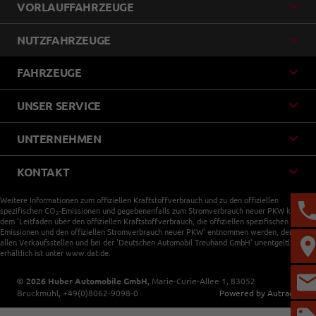
VORLAUFFAHRZEUGE
NUTZFAHRZEUGE
FAHRZEUGE
UNSER SERVICE
UNTERNEHMEN
KONTAKT
Weitere Informationen zum offiziellen Kraftstoffverbrauch und zu den offiziellen
spezifischen CO
-Emissionen und gegebenenfalls zum Stromverbrauch neuer PKW können
2
dem 'Leitfaden über den offiziellen Kraftstoffverbrauch, die offiziellen spezifischen CO
-
2
Emissionen und den offiziellen Stromverbrauch neuer PKW' entnommen werden, der an
allen Verkaufsstellen und bei der 'Deutschen Automobil Treuhand GmbH' unentgeltlich
erhältlich ist unter www.dat.de.
© 2026
Huber Automobile GmbH
,
Marie-Curie-Allee 1
,
83052
Bruckmühl,
+49(0)8062-9098-0
Powered by Autrado