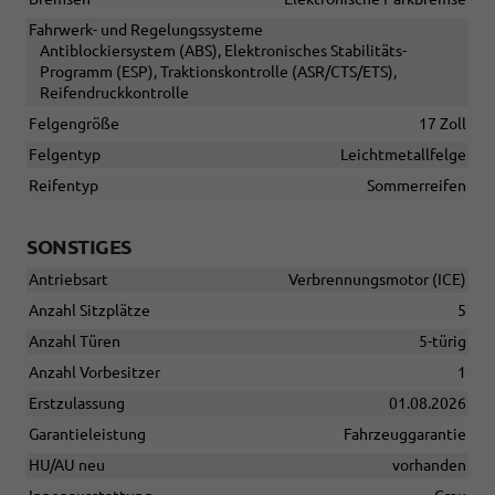
Fahrwerk- und Regelungssysteme
Antiblockiersystem (ABS), Elektronisches Stabilitäts-
Programm (ESP), Traktionskontrolle (ASR/CTS/ETS),
Reifendruckkontrolle
Felgengröße
17 Zoll
Felgentyp
Leichtmetallfelge
Reifentyp
Sommerreifen
SONSTIGES
Antriebsart
Verbrennungsmotor (ICE)
Anzahl Sitzplätze
5
Anzahl Türen
5-türig
Anzahl Vorbesitzer
1
Erstzulassung
01.08.2026
Garantieleistung
Fahrzeuggarantie
HU/AU neu
vorhanden