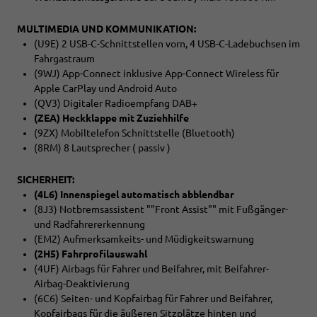
MULTIMEDIA UND KOMMUNIKATION:
(U9E) 2 USB-C-Schnittstellen vorn, 4 USB-C-Ladebuchsen im
Fahrgastraum
(9WJ) App-Connect inklusive App-Connect Wireless für
Apple CarPlay und Android Auto
(QV3) Digitaler Radioempfang DAB+
(ZEA) Heckklappe mit Zuziehhilfe
(9ZX) Mobiltelefon Schnittstelle (Bluetooth)
(8RM) 8 Lautsprecher ( passiv )
SICHERHEIT:
(4L6) Innenspiegel automatisch abblendbar
(8J3) Notbremsassistent ""Front Assist"" mit Fußgänger-
und Radfahrererkennung
(EM2) Aufmerksamkeits- und Müdigkeitswarnung
(2H5) Fahrprofilauswahl
(4UF) Airbags für Fahrer und Beifahrer, mit Beifahrer-
Airbag-Deaktivierung
(6C6) Seiten- und Kopfairbag für Fahrer und Beifahrer,
Kopfairbags für die äußeren Sitzplätze hinten und