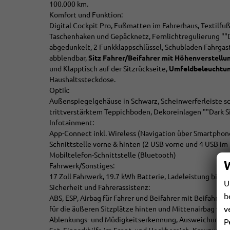
100.000 km.
Komfort und Funktion:
Digital Cockpit Pro, Fußmatten im Fahrerhaus, Textilf
Taschenhaken und Gepäcknetz, Fernlichtregulierung ""D
abgedunkelt, 2 Funkklappschlüssel, Schubladen Fahrgast
abblendbar,
Sitz
Fahrer/Beifahrer mit Höhenverstellun
und Klapptisch auf der Sitzrückseite,
Umfeldbeleuchtung
Haushaltssteckdose.
Optik:
Außenspiegelgehäuse in Schwarz, Scheinwerferleiste s
trittverstärktem Teppichboden, Dekoreinlagen ""Dark Sil
Infotainment:
App-Connect inkl. Wireless (Navigation über Smartphone
Schnittstelle vorne & hinten (2 USB vorne und 4 USB im
Mobiltelefon-Schnittstelle (Bluetooth)
Fahrwerk/Sonstiges:
17 Zoll Fahrwerk, 19.7 kWh Batterie, Ladeleistung bis 
U
Sicherheit und Fahrerassistenz:
b
ABS, ESP, Airbag für Fahrer und Beifahrer mit Beifahrer
v
für die äußeren Sitzplätze hinten und Mittenairbag vorn
Ablenkungs- und Müdigkeitserkennung, Ausweichunters
P