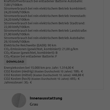
Kraftstoffverbrauch bei entladener Batterie Autobahn:
7,00 l/100km
Stromverbrauch bei rein elektrischem Betrieb kombiniert:
24,20 kWh/100km
Stromverbrauch bei rein elektrischem Betrieb Innenstadt:
24,20 kWh/100km
Stromverbrauch bei rein elektrischem Betrieb Stadtrand:
22,00 kWh/100km
Stromverbrauch bei rein elektrischem Betrieb Landstraße:
21,90 kWh/100km
Stromverbrauch bei rein elektrischem Betrieb Autobahn:
29,10 kWh/100km
Elektrische Reichweite (EAER):
90 km
CO
-Emissionen (gewichtet, kombiniert):
21,00 g/km
2
CO
-Klasse (gewichtet, kombiniert):
B
2
CO
-Klasse bei entladener Batterie:
F
2
DOWNLOAD
Energiekosten bei 15.000 km pro Jahr:
1.314,00 €
CO2 Kosten (niedrig)
:
189,- €
(Kosten Durchschnitt 10 Jahre)
CO2 Kosten (mittel)
:
448,88 €
(Kosten Durchschnitt 10 Jahre)
CO2 Kosten (hoch)
:
693,- €
(Kosten Durchschnitt 10 Jahre)
Jahressteuer:
30,- €
Innenausstattung
Innenausstattung
Grau