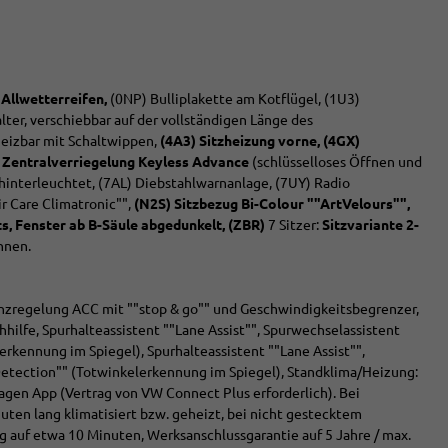
 Allwetterreifen,
(0NP) Bulliplakette am Kotflügel, (1U3)
ter, verschiebbar auf der vollständigen Länge des
heizbar mit Schaltwippen,
(4A3) Sitzheizung vorne,
(4GX)
 Zentralverriegelung Keyless Advance
(schlüsselloses Öffnen und
e hinterleuchtet, (7AL) Diebstahlwarnanlage, (7UY) Radio
r Care Climatronic"",
(N2S) Sitzbezug Bi-Colour ""ArtVelours"",
s, Fenster ab B-Säule abgedunkelt,
(ZBR)
7 Sitzer:
Sitzvariante 2-
hnen.
anzregelung ACC mit ""stop & go"" und Geschwindigkeitsbegrenzer,
hilfe, Spurhalteassistent ""Lane Assist"", Spurwechselassistent
lerkennung im Spiegel), Spurhalteassistent ""Lane Assist"",
t Detection"" (Totwinkelerkennung im Spiegel), Standklima/Heizung:
gen App (Vertrag von VW Connect Plus erforderlich). Bei
ten lang klimatisiert bzw. geheizt, bei nicht gestecktem
ng auf etwa 10 Minuten, Werksanschlussgarantie auf 5 Jahre / max.