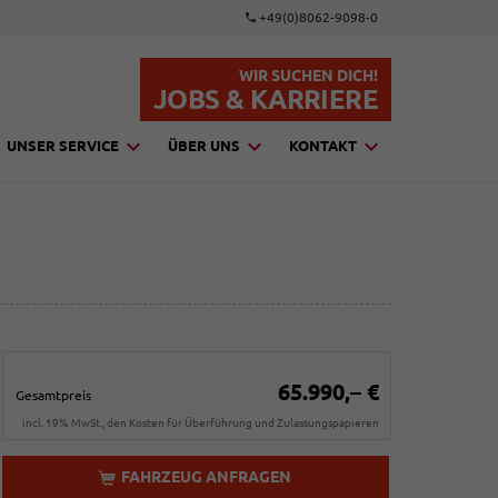
+49(0)8062-9098-0
WIR SUCHEN DICH!
JOBS & KARRIERE
UNSER SERVICE
ÜBER UNS
KONTAKT
65.990,– €
Gesamtpreis
incl. 19% MwSt., den Kosten für Überführung und Zulassungspapieren
FAHRZEUG ANFRAGEN