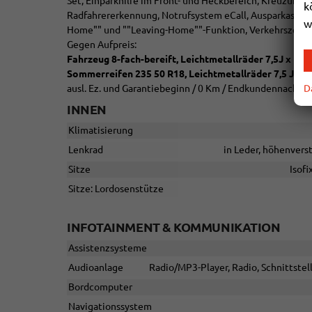
Set, Einparkhilfe im Front- und Heckbereich, Kreuzungs
k
Radfahrererkennung, Notrufsystem eCall, Ausparkassist
w
Home"" und ""Leaving-Home""-Funktion, Verkehrszeic
Gegen Aufpreis:
Fahrzeug 8-fach-bereift, Leichtmetallräder 7,5J x 18
Sommerreifen 235 50 R18, Leichtmetallräder 7,5 J x 1
D
ausl. Ez. und Garantiebeginn / 0 Km / Endkundennachwei
INNEN
Klimatisierung
Lenkrad
in Leder, höhenvers
Sitze
Isofi
Sitze: Lordosenstütze
INFOTAINMENT & KOMMUNIKATION
Assistenzsysteme
Audioanlage
Radio/MP3-Player, Radio, Schnittstel
Bordcomputer
Navigationssystem