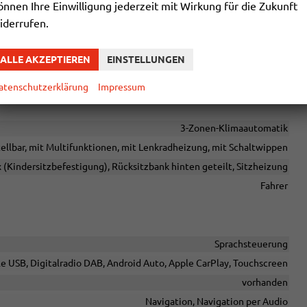
assistent, Notbremsassistent ""Front Assist"" mit Fußgänger- und
önnen Ihre Einwilligung jederzeit mit Wirkung für die Zukunft
ent und Ausstiegswarner, Tagfahrlichtschaltung mit ""Coming-
iderrufen.
henerkennung.
 (SportEdition Design TN28, schwarz glanzgedreht) mit
ALLE AKZEPTIEREN
EINSTELLUNGEN
8 ""Toshima"" schwarz mit Allwetterreifen + 1.299 € Brutto
atenschutzerklärung
Impressum
s erforderlich.
3-Zonen-Klimaautomatik
tellbar, mit Multifunktionen, mit Lenkradheizung, mit Schaltwippen
x (Kindersitzbefestigung), Rücksitzbank hinten geteilt, Sitzheizung
Fahrer
Sprachsteuerung
le USB, Digitalradio DAB, Android Auto, Apple CarPlay, Touchscreen
vorhanden
Navigation, Navigation per Audio