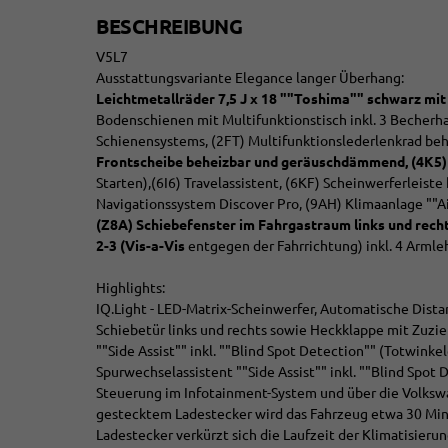
BESCHREIBUNG
V5L7
Ausstattungsvariante Elegance langer Überhang:
Leichtmetallräder 7,5 J x 18 ""Toshima"" schwarz mit
Bodenschienen mit Multifunktionstisch inkl. 3 Becherhal
Schienensystems, (2FT) Multifunktionslederlenkrad be
Frontscheibe beheizbar und geräuschdämmend,
(4K5)
Starten),(6I6) Travelassistent, (6KF) Scheinwerferleist
Navigationssystem Discover Pro, (9AH) Klimaanlage ""Ai
(Z8A) Schiebefenster im Fahrgastraum links und recht
2-3 (Vis-a-Vis
entgegen der Fahrrichtung) inkl. 4 Armle
Highlights:
IQ.Light - LED-Matrix-Scheinwerfer, Automatische Dist
Schiebetür links und rechts sowie Heckklappe mit Zuzieh
""Side Assist"" inkl. ""Blind Spot Detection"" (Totwinke
Spurwechselassistent ""Side Assist"" inkl. ""Blind Spo
Steuerung im Infotainment-System und über die Volkswa
gestecktem Ladestecker wird das Fahrzeug etwa 30 Minu
Ladestecker verkürzt sich die Laufzeit der Klimatisieru