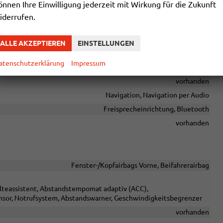
önnen Ihre Einwilligung jederzeit mit Wirkung für die Zukunft
Fahrer
iderrufen.
ALLE AKZEPTIEREN
EINSTELLUNGEN
Sprachsteuerung
atenschutzerklärung
Impressum
le USB, Digitalradio DAB, Android Auto, Apple CarPlay, Touchscreen
vorhanden
Navigation, Navigation per Audio
Freisprecheinrichtung, Bluetooth
vorhanden
Fenster-/Kopfairbags Vorne, Beifahrerairbag
alteassistent, Abstandstempomat adaptiv (ACC),
sor, Notrufsystem, Abstandswarner, Geschwindigkeitsbegrenzer
vorhanden