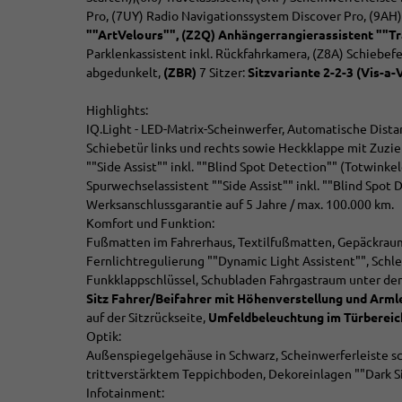
Pro, (7UY) Radio Navigationssystem Discover Pro, (9AH)
""ArtVelours"", (Z2Q) Anhängerrangierassistent ""Tr
Parklenkassistent inkl. Rückfahrkamera, (Z8A) Schiebefe
abgedunkelt,
(ZBR)
7 Sitzer:
Sitzvariante 2-2-3 (Vis-a-
Highlights:
IQ.Light - LED-Matrix-Scheinwerfer, Automatische Dist
Schiebetür links und rechts sowie Heckklappe mit Zuzieh
""Side Assist"" inkl. ""Blind Spot Detection"" (Totwinke
Spurwechselassistent ""Side Assist"" inkl. ""Blind Spot
Werksanschlussgarantie auf 5 Jahre / max. 100.000 km.
Komfort und Funktion:
Fußmatten im Fahrerhaus, Textilfußmatten, Gepäckraum
Fernlichtregulierung ""Dynamic Light Assistent"", Sch
Funkklappschlüssel, Schubladen Fahrgastraum unter den 
Sitz
Fahrer/Beifahrer mit Höhenverstellung und Armle
auf der Sitzrückseite,
Umfeldbeleuchtung im Türbereich
Optik:
Außenspiegelgehäuse in Schwarz, Scheinwerferleiste s
trittverstärktem Teppichboden, Dekoreinlagen ""Dark Sil
Infotainment: