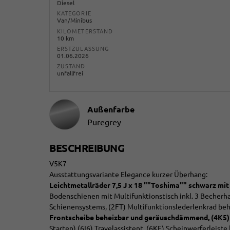
Diesel
KATEGORIE
Van/Minibus
KILOMETERSTAND
10 km
ERSTZULASSUNG
01.06.2026
ZUSTAND
unfallfrei
Außenfarbe
Puregrey
BESCHREIBUNG
V5K7
Ausstattungsvariante Elegance kurzer Überhang:
Leichtmetallräder 7,5 J x 18 ""Toshima"" schwarz mit
Bodenschienen mit Multifunktionstisch inkl. 3 Becherhal
Schienensystems, (2FT) Multifunktionslederlenkrad be
Frontscheibe beheizbar und geräuschdämmend,
(4K5)
Starten),(6I6) Travelassistent, (6KF) Scheinwerferleiste