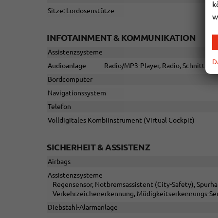
k
Sitze: Lordosenstütze
w
INFOTAINMENT & KOMMUNIKATION
Assistenzsysteme
D
Audioanlage
Radio/MP3-Player, Radio, Schnittstel
Bordcomputer
Navigationssystem
Telefon
Volldigitales Kombiinstrument (Virtual Cockpit)
SICHERHEIT & ASSISTENZ
Airbags
Assistenzsysteme
Regensensor, Notbremsassistent (City-Safety), Spurh
Verkehrzeichenerkennung, Müdigkeitserkennungs-Sen
Diebstahl-Alarmanlage