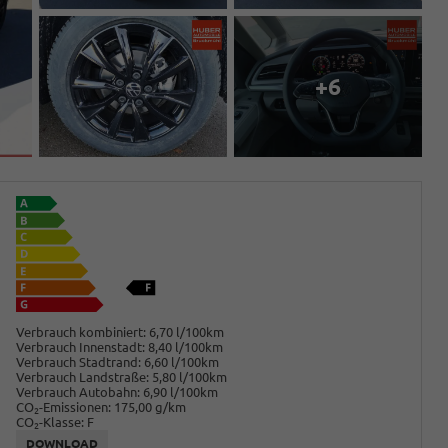
+6
Verbrauch kombiniert:
6,70 l/100km
Verbrauch Innenstadt:
8,40 l/100km
Verbrauch Stadtrand:
6,60 l/100km
Verbrauch Landstraße:
5,80 l/100km
Verbrauch Autobahn:
6,90 l/100km
CO
-Emissionen:
175,00 g/km
2
CO
-Klasse:
F
2
DOWNLOAD