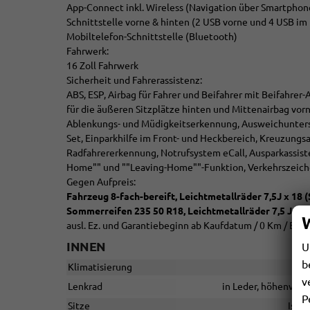
App-Connect inkl. Wireless (Navigation über Smartphone
Schnittstelle vorne & hinten (2 USB vorne und 4 USB im
Mobiltelefon-Schnittstelle (Bluetooth)
Fahrwerk:
16 Zoll Fahrwerk
Sicherheit und Fahrerassistenz:
ABS, ESP, Airbag für Fahrer und Beifahrer mit Beifahrer
für die äußeren Sitzplätze hinten und Mittenairbag vorn
Ablenkungs- und Müdigkeitserkennung, Ausweichunters
Set, Einparkhilfe im Front- und Heckbereich, Kreuzungs
Radfahrererkennung, Notrufsystem eCall, Ausparkassist
Home"" und ""Leaving-Home""-Funktion, Verkehrszeic
Gegen Aufpreis:
Fahrzeug 8-fach-bereift, Leichtmetallräder 7,5J x 18
Sommerreifen 235 50 R18, Leichtmetallräder 7,5 J x 1
ausl. Ez. und Garantiebeginn ab Kaufdatum / 0 Km / End
INNEN
U
b
Klimatisierung
v
Lenkrad
in Leder, höhenvers
P
Sitze
Isofi