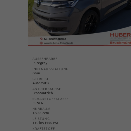
AUSSENFARBE
Puregrey
INNENAUSSTATTUNG
Grau
GETRIEBE
Automatik
ANTRIEBSACHSE
Frontantrieb
SCHADSTOFFKLASSE
Euro 6
HUBRAUM
1.968 ccm
LEISTUNG
110 kW (150 PS)
KRAFTSTOFF