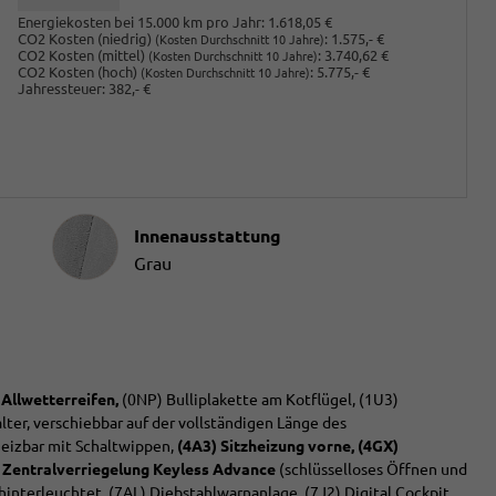
Energiekosten bei 15.000 km pro Jahr:
1.618,05 €
CO2 Kosten (niedrig)
:
1.575,- €
(Kosten Durchschnitt 10 Jahre)
CO2 Kosten (mittel)
:
3.740,62 €
(Kosten Durchschnitt 10 Jahre)
CO2 Kosten (hoch)
:
5.775,- €
(Kosten Durchschnitt 10 Jahre)
Jahressteuer:
382,- €
Innenausstattung
Innenausstattung
Grau
 Allwetterreifen,
(0NP) Bulliplakette am Kotflügel, (1U3)
ter, verschiebbar auf der vollständigen Länge des
heizbar mit Schaltwippen,
(4A3) Sitzheizung vorne,
(4GX)
 Zentralverriegelung Keyless Advance
(schlüsselloses Öffnen und
 hinterleuchtet, (7AL) Diebstahlwarnanlage, (7J2) Digital Cockpit