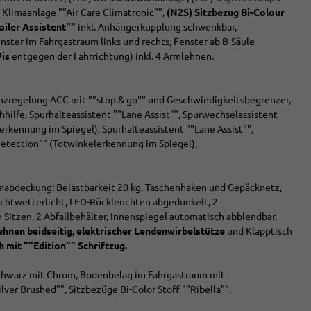
 Klimaanlage ""Air Care Climatronic"",
(N2S) Sitzbezug Bi-Colour
ailer Assistent""
inkl. Anhängerkupplung schwenkbar,
nster im Fahrgastraum links und rechts, Fenster ab B-Säule
Vis
entgegen der Fahrrichtung) inkl. 4 Armlehnen.
anzregelung ACC mit ""stop & go"" und Geschwindigkeitsbegrenzer,
hilfe, Spurhalteassistent ""Lane Assist"", Spurwechselassistent
lerkennung im Spiegel), Spurhalteassistent ""Lane Assist"",
 Detection"" (Totwinkelerkennung im Spiegel),
abdeckung: Belastbarkeit 20 kg, Taschenhaken und Gepäcknetz,
lechtwetterlicht, LED-Rückleuchten abgedunkelt, 2
Sitzen, 2 Abfallbehälter, Innenspiegel automatisch abblendbar,
hnen beidseitig,
elektrischer Lendenwirbelstütze
und Klapptisch
 mit ""Edition"" Schriftzug.
chwarz mit Chrom, Bodenbelag im Fahrgastraum mit
ver Brushed"", Sitzbezüge Bi-Color Stoff ""Ribella"".