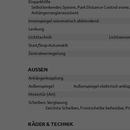
Einparkhilfe
Selbstlenkendes System, Park Distance Control vorne,
Anhängerrangierassistent
Innenspiegel automatisch abblendend
Lenkung
Lichttechnik
Lichtsensor
Start/Stop-Automatik
Zentralverriegelung
AUSSEN
Anhängerkupplung
Außenspiegel
Außenspiegel elektrisch anklap
Hintertür (Art)
Scheiben, Verglasung
Getönte Scheiben, Frontscheibe beheizbar, Pr
RÄDER & TECHNIK