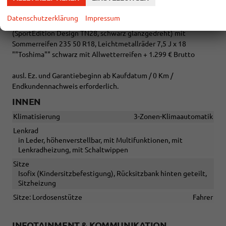
Verkehrszeichenerkennung.
Gegen Aufpreis:
Datenschutzerklärung
Impressum
Fahrzeug 8-fach-bereift, Leichtmetallräder 7,5J x 18
(SportEdition Design TN28, schwarz glanzgedreht) mit
Sommerreifen 235 50 R18, Leichtmetallräder 7,5 J x 18
""Toshima"" schwarz mit Allwetterreifen + 1.299 € Brutto
ausl. Ez. und Garantiebeginn ab Kaufdatum / 0 Km /
Endkundennachweis erforderlich.
INNEN
Klimatisierung
3-Zonen-Klimaautomatik
Lenkrad
in Leder, höhenverstellbar, mit Multifunktionen, mit
Lenkradheizung, mit Schaltwippen
Sitze
Isofix (Kindersitzbefestigung), Rücksitzbank hinten geteilt,
Sitzheizung
Sitze: Lordosenstütze
Fahrer
INFOTAINMENT & KOMMUNIKATION