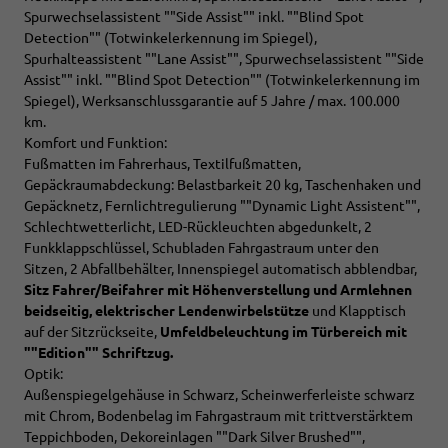
Spurwechselassistent ""Side Assist"" inkl. ""Blind Spot
Detection"" (Totwinkelerkennung im Spiegel),
Spurhalteassistent ""Lane Assist"", Spurwechselassistent ""Side
Assist"" inkl. ""Blind Spot Detection"" (Totwinkelerkennung im
Spiegel), Werksanschlussgarantie auf 5 Jahre / max. 100.000
km.
Komfort und Funktion:
Fußmatten im Fahrerhaus, Textilfußmatten,
Gepäckraumabdeckung: Belastbarkeit 20 kg, Taschenhaken und
Gepäcknetz, Fernlichtregulierung ""Dynamic Light Assistent"",
Schlechtwetterlicht, LED-Rückleuchten abgedunkelt, 2
Funkklappschlüssel, Schubladen Fahrgastraum unter den
Sitzen, 2 Abfallbehälter, Innenspiegel automatisch abblendbar,
Sitz
Fahrer/Beifahrer mit Höhenverstellung und Armlehnen
beidseitig,
elektrischer Lendenwirbelstütze
und Klapptisch
auf der Sitzrückseite,
Umfeldbeleuchtung im Türbereich mit
""Edition"" Schriftzug.
Optik:
Außenspiegelgehäuse in Schwarz, Scheinwerferleiste schwarz
mit Chrom, Bodenbelag im Fahrgastraum mit trittverstärktem
Teppichboden, Dekoreinlagen ""Dark Silver Brushed"",