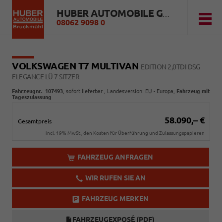
HUBER AUTOMOBILE GMBH
08062 9098 0
VOLKSWAGEN T7 MULTIVAN
EDITION 2,0TDI DSG
ELEGANCE LÜ 7 SITZER
Fahrzeugnr.
:
107493
,
sofort lieferbar
, Landesversion: EU - Europa,
Fahrzeug mit
Tageszulassung
58.090,– €
Gesamtpreis
incl. 19% MwSt., den Kosten für Überführung und Zulassungspapieren
FAHRZEUG ANFRAGEN
WIR RUFEN SIE AN
FAHRZEUG MERKEN
FAHRZEUGEXPOSÉ (PDF)