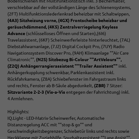
Bodenschienen mit Multifunktionstisch inkl. 3 Becherhalter,
verschiebbar auf der vollständigen Länge des Schienensystems,
(2FT) Multifunktionslederlenkrad beheizbar mit Schaltwippen,
(4A3) Sitzheizung vorne,
(4GX) Frontscheibe beheizbar und
geräuschdämmend,
(4K5) Zentralverriegelung Keyless
Advance
(schlüsselloses Öffnen und Starten),(6I6)
Travelassistent, (6KF) Scheinwerferleiste hinterleuchtet, (7AL)
Diebstahlwarnanlage, (7J2) Digital Cockpit Pro, (7UY) Radio
Navigationssystem Discover Pro, (9AH) Klimaanlage ""Air Care
Climatronic"",
(N2S) Sitzbezug Bi-Colour ""ArtVelours"",
(Z2Q) Anhängerrangierassistent ""Trailer Assistent""
inkl.
Anhängerkupplung schwenkbar, Parklenkassistent inkl.
Rückfahrkamera, (Z8A) Schiebefenster im Fahrgastraum links
und rechts, Fenster ab B-Säule abgedunkelt,
(ZBR)
7 Sitzer:
Sitzvariante 2-2-3 (Vis-a-Vis
entgegen der Fahrrichtung) inkl.
4 Armlehnen.
Highlights:
IQ.Light - LED-Matrix-Scheinwerfer, Automatische
Distanzregelung ACC mit ""stop & go"" und
Geschwindigkeitsbegrenzer, Schiebetür links und rechts sowie
Heckklappe mit Zuziehhilfe, Spurhalteassistent ""Lane Assist"",