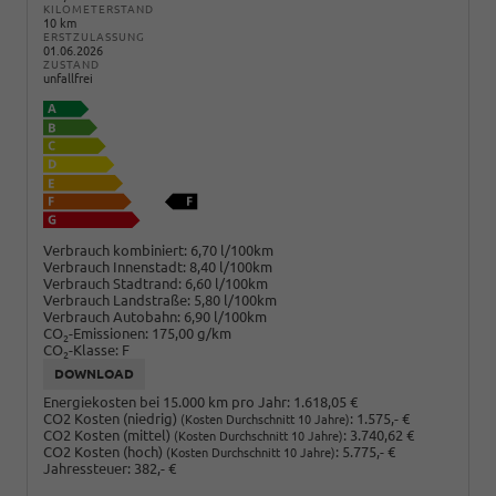
KILOMETERSTAND
10 km
ERSTZULASSUNG
01.06.2026
ZUSTAND
unfallfrei
Verbrauch kombiniert:
6,70 l/100km
Verbrauch Innenstadt:
8,40 l/100km
Verbrauch Stadtrand:
6,60 l/100km
Verbrauch Landstraße:
5,80 l/100km
Verbrauch Autobahn:
6,90 l/100km
CO
-Emissionen:
175,00 g/km
2
CO
-Klasse:
F
2
DOWNLOAD
Energiekosten bei 15.000 km pro Jahr:
1.618,05 €
CO2 Kosten (niedrig)
:
1.575,- €
(Kosten Durchschnitt 10 Jahre)
CO2 Kosten (mittel)
:
3.740,62 €
(Kosten Durchschnitt 10 Jahre)
CO2 Kosten (hoch)
:
5.775,- €
(Kosten Durchschnitt 10 Jahre)
Jahressteuer:
382,- €