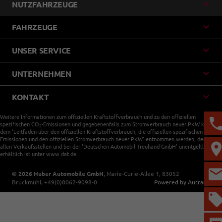
NUTZFAHRZEUGE
FAHRZEUGE
UNSER SERVICE
UNTERNEHMEN
KONTAKT
Weitere Informationen zum offiziellen Kraftstoffverbrauch und zu den offiziellen
spezifischen CO
-Emissionen und gegebenenfalls zum Stromverbrauch neuer PKW können
2
dem 'Leitfaden über den offiziellen Kraftstoffverbrauch, die offiziellen spezifischen CO
-
2
Emissionen und den offiziellen Stromverbrauch neuer PKW' entnommen werden, der an
allen Verkaufsstellen und bei der 'Deutschen Automobil Treuhand GmbH' unentgeltlich
erhältlich ist unter www.dat.de.
© 2026
Huber Automobile GmbH
,
Marie-Curie-Allee 1
,
83052
Bruckmühl,
+49(0)8062-9098-0
Powered by Autrado