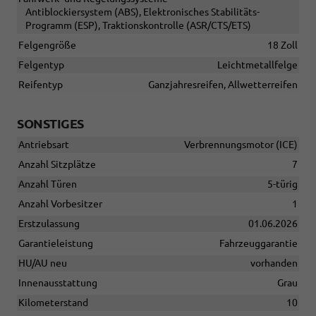
Antiblockiersystem (ABS), Elektronisches Stabilitäts-
Programm (ESP), Traktionskontrolle (ASR/CTS/ETS)
Felgengröße
18 Zoll
Felgentyp
Leichtmetallfelge
Reifentyp
Ganzjahresreifen, Allwetterreifen
SONSTIGES
Antriebsart
Verbrennungsmotor (ICE)
Anzahl Sitzplätze
7
Anzahl Türen
5-türig
Anzahl Vorbesitzer
1
Erstzulassung
01.06.2026
Garantieleistung
Fahrzeuggarantie
HU/AU neu
vorhanden
Innenausstattung
Grau
Kilometerstand
10