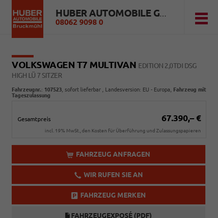
HUBER AUTOMOBILE GMBH
08062 9098 0
VOLKSWAGEN T7 MULTIVAN
EDITION 2,0TDI DSG
HIGH LÜ 7 SITZER
Fahrzeugnr.
:
107523
,
sofort lieferbar
, Landesversion: EU - Europa,
Fahrzeug mit
Tageszulassung
67.390,– €
Gesamtpreis
incl. 19% MwSt., den Kosten für Überführung und Zulassungspapieren
FAHRZEUG ANFRAGEN
WIR RUFEN SIE AN
FAHRZEUG MERKEN
FAHRZEUGEXPOSÉ (PDF)