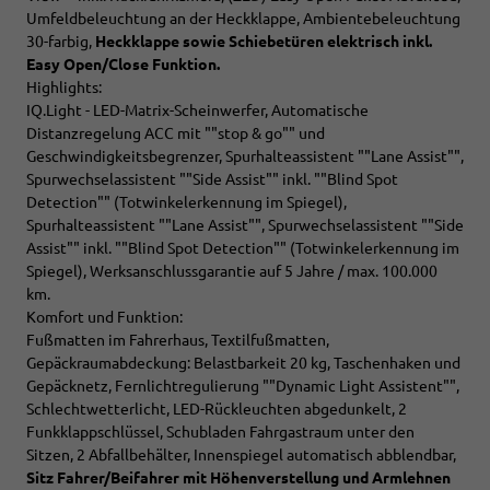
Umfeldbeleuchtung an der Heckklappe, Ambientebeleuchtung
30-farbig,
Heckklappe sowie Schiebetüren elektrisch inkl.
Easy Open/Close Funktion.
Highlights:
IQ.Light - LED-Matrix-Scheinwerfer, Automatische
Distanzregelung ACC mit ""stop & go"" und
Geschwindigkeitsbegrenzer, Spurhalteassistent ""Lane Assist"",
Spurwechselassistent ""Side Assist"" inkl. ""Blind Spot
Detection"" (Totwinkelerkennung im Spiegel),
Spurhalteassistent ""Lane Assist"", Spurwechselassistent ""Side
Assist"" inkl. ""Blind Spot Detection"" (Totwinkelerkennung im
Spiegel), Werksanschlussgarantie auf 5 Jahre / max. 100.000
km.
Komfort und Funktion:
Fußmatten im Fahrerhaus, Textilfußmatten,
Gepäckraumabdeckung: Belastbarkeit 20 kg, Taschenhaken und
Gepäcknetz, Fernlichtregulierung ""Dynamic Light Assistent"",
Schlechtwetterlicht, LED-Rückleuchten abgedunkelt, 2
Funkklappschlüssel, Schubladen Fahrgastraum unter den
Sitzen, 2 Abfallbehälter, Innenspiegel automatisch abblendbar,
Sitz
Fahrer/Beifahrer mit Höhenverstellung und Armlehnen