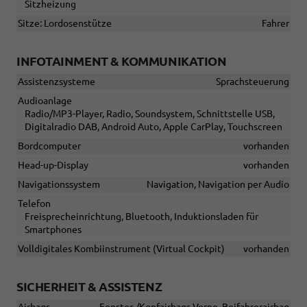
Sitzheizung
Sitze: Lordosenstütze
Fahrer
INFOTAINMENT & KOMMUNIKATION
Assistenzsysteme
Sprachsteuerung
Audioanlage
Radio/MP3-Player, Radio, Soundsystem, Schnittstelle USB,
Digitalradio DAB, Android Auto, Apple CarPlay, Touchscreen
Bordcomputer
vorhanden
Head-up-Display
vorhanden
Navigationssystem
Navigation, Navigation per Audio
Telefon
Freisprecheinrichtung, Bluetooth, Induktionsladen für
Smartphones
Volldigitales Kombiinstrument (Virtual Cockpit)
vorhanden
SICHERHEIT & ASSISTENZ
Airbags
Fenster-/Kopfairbags Vorne, Beifahrerairbag