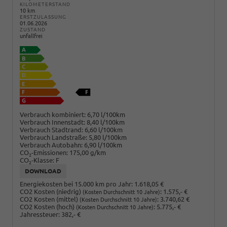
KILOMETERSTAND
10 km
ERSTZULASSUNG
01.06.2026
ZUSTAND
unfallfrei
Verbrauch kombiniert:
6,70 l/100km
Verbrauch Innenstadt:
8,40 l/100km
Verbrauch Stadtrand:
6,60 l/100km
Verbrauch Landstraße:
5,80 l/100km
Verbrauch Autobahn:
6,90 l/100km
CO
-Emissionen:
175,00 g/km
2
CO
-Klasse:
F
2
DOWNLOAD
Energiekosten bei 15.000 km pro Jahr:
1.618,05 €
CO2 Kosten (niedrig)
:
1.575,- €
(Kosten Durchschnitt 10 Jahre)
CO2 Kosten (mittel)
:
3.740,62 €
(Kosten Durchschnitt 10 Jahre)
CO2 Kosten (hoch)
:
5.775,- €
(Kosten Durchschnitt 10 Jahre)
Jahressteuer:
382,- €