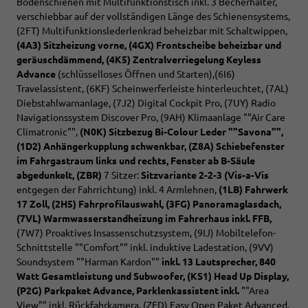
Bodenschienen mit Multifunktionstisch inkl. 3 Becherhalter,
verschiebbar auf der vollständigen Länge des Schienensystems,
(2FT) Multifunktionslederlenkrad beheizbar mit Schaltwippen,
(4A3) Sitzheizung vorne,
(4GX) Frontscheibe beheizbar und
geräuschdämmend,
(4K5) Zentralverriegelung Keyless
Advance
(schlüsselloses Öffnen und Starten),(6I6)
Travelassistent, (6KF) Scheinwerferleiste hinterleuchtet, (7AL)
Diebstahlwarnanlage, (7J2) Digital Cockpit Pro, (7UY) Radio
Navigationssystem Discover Pro, (9AH) Klimaanlage ""Air Care
Climatronic"",
(N0K) Sitzbezug Bi-Colour Leder ""Savona"",
(1D2)
Anhängerkupplung schwenkbar, (Z8A) Schiebefenster
im Fahrgastraum links und rechts, Fenster ab B-Säule
abgedunkelt,
(ZBR)
7 Sitzer:
Sitzvariante 2-2-3 (Vis-a-Vis
entgegen der Fahrrichtung) inkl. 4 Armlehnen,
(1LB) Fahrwerk
17 Zoll, (2H5) Fahrprofilauswahl,
(3FG) Panoramaglasdach,
(7VL) Warmwasserstandheizung im Fahrerhaus inkl. FFB,
(7W7) Proaktives Insassenschutzsystem, (9IJ) Mobiltelefon-
Schnittstelle ""Comfort"" inkl. induktive Ladestation,
(9VV)
Soundsystem ""Harman Kardon""
inkl. 13 Lautsprecher, 840
Watt Gesamtleistung und Subwoofer,
(KS1) Head Up Display,
(P2G) Parkpaket Advance,
Parklenkassistent inkl.
""Area
View"" inkl. Rückfahrkamera, (ZED) Easy Open Paket Advanced,