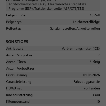
Antiblockiersystem (ABS), Elektronisches Stabilitäts-
Programm (ESP), Traktionskontrolle (ASR/CTS/ETS)
Felgengröße
18 Zoll
Felgentyp
Leichtmetallfelge
Reifentyp
Ganzjahresreifen, Allwetterreifen
SONSTIGES
Antriebsart
Verbrennungsmotor (ICE)
Anzahl Sitzplätze
7
Anzahl Türen
5-türig
Anzahl Vorbesitzer
1
Erstzulassung
01.06.2026
Garantieleistung
Fahrzeuggarantie
HU/AU neu
vorhanden
Innenausstattung
Grau
Kilometerstand
10