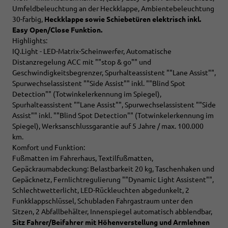
Umfeldbeleuchtung an der Heckklappe, Ambientebeleuchtung
30-farbig,
Heckklappe sowie Schiebetüren elektrisch inkl.
Easy Open/Close Funktion.
Highlights:
IQ.Light - LED-Matrix-Scheinwerfer, Automatische
Distanzregelung ACC mit ""stop & go"" und
Geschwindigkeitsbegrenzer, Spurhalteassistent ""Lane Assist"",
Spurwechselassistent ""Side Assist"" inkl. ""Blind Spot
Detection"" (Totwinkelerkennung im Spiegel),
Spurhalteassistent ""Lane Assist"", Spurwechselassistent ""Side
Assist"" inkl. ""Blind Spot Detection"" (Totwinkelerkennung im
Spiegel), Werksanschlussgarantie auf 5 Jahre / max. 100.000
km.
Komfort und Funktion:
Fußmatten im Fahrerhaus, Textilfußmatten,
Gepäckraumabdeckung: Belastbarkeit 20 kg, Taschenhaken und
Gepäcknetz, Fernlichtregulierung ""Dynamic Light Assistent"",
Schlechtwetterlicht, LED-Rückleuchten abgedunkelt, 2
Funkklappschlüssel, Schubladen Fahrgastraum unter den
Sitzen, 2 Abfallbehälter, Innenspiegel automatisch abblendbar,
Sitz
Fahrer/Beifahrer mit Höhenverstellung und Armlehnen