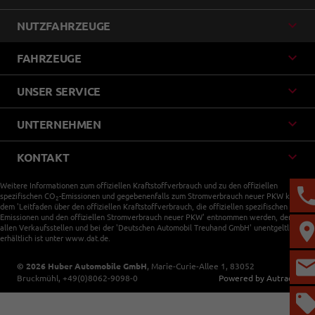
NUTZFAHRZEUGE
FAHRZEUGE
UNSER SERVICE
UNTERNEHMEN
KONTAKT
Weitere Informationen zum offiziellen Kraftstoffverbrauch und zu den offiziellen
spezifischen CO
-Emissionen und gegebenenfalls zum Stromverbrauch neuer PKW können
2
dem 'Leitfaden über den offiziellen Kraftstoffverbrauch, die offiziellen spezifischen CO
-
2
Emissionen und den offiziellen Stromverbrauch neuer PKW' entnommen werden, der an
allen Verkaufsstellen und bei der 'Deutschen Automobil Treuhand GmbH' unentgeltlich
erhältlich ist unter www.dat.de.
© 2026
Huber Automobile GmbH
,
Marie-Curie-Allee 1
,
83052
Bruckmühl,
+49(0)8062-9098-0
Powered by Autrado