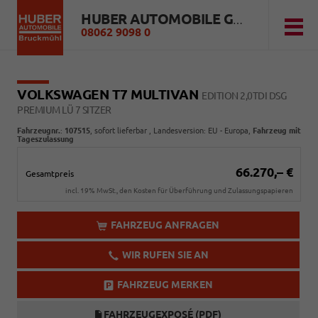
HUBER AUTOMOBILE GMBH
08062 9098 0
VOLKSWAGEN T7 MULTIVAN
EDITION 2,0TDI DSG
PREMIUM LÜ 7 SITZER
Fahrzeugnr.
:
107515
,
sofort lieferbar
, Landesversion: EU - Europa,
Fahrzeug mit
Tageszulassung
66.270,– €
Gesamtpreis
incl. 19% MwSt., den Kosten für Überführung und Zulassungspapieren
FAHRZEUG ANFRAGEN
WIR RUFEN SIE AN
FAHRZEUG MERKEN
FAHRZEUGEXPOSÉ (PDF)