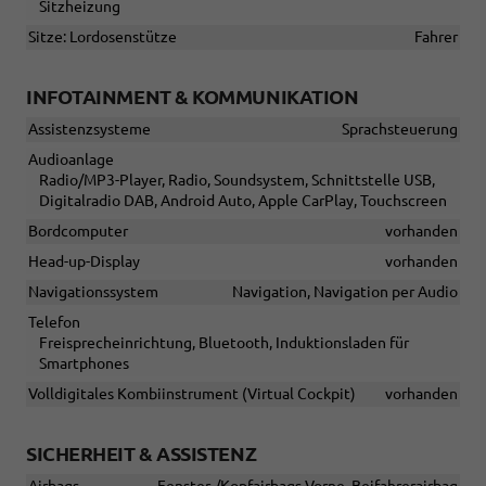
Sitzheizung
Sitze: Lordosenstütze
Fahrer
INFOTAINMENT & KOMMUNIKATION
Assistenzsysteme
Sprachsteuerung
Audioanlage
Radio/MP3-Player, Radio, Soundsystem, Schnittstelle USB,
Digitalradio DAB, Android Auto, Apple CarPlay, Touchscreen
Bordcomputer
vorhanden
Head-up-Display
vorhanden
Navigationssystem
Navigation, Navigation per Audio
Telefon
Freisprecheinrichtung, Bluetooth, Induktionsladen für
Smartphones
Volldigitales Kombiinstrument (Virtual Cockpit)
vorhanden
SICHERHEIT & ASSISTENZ
Airbags
Fenster-/Kopfairbags Vorne, Beifahrerairbag