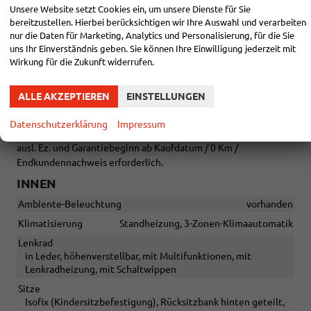
Kreuzungsassistent, Notbremsassistent ""Front Assist"" mit
Unsere Website setzt Cookies ein, um unsere Dienste für Sie
Fußgänger- und Radfahrererkennung, Notrufsystem eCall,
bereitzustellen. Hierbei berücksichtigen wir Ihre Auswahl und verarbeiten
Ausparkassistent und Ausstiegswarner, Tagfahrlichtschaltung
nur die Daten für Marketing, Analytics und Personalisierung, für die Sie
mit ""Coming-Home"" und ""Leaving-Home""-Funktion,
uns Ihr Einverständnis geben. Sie können Ihre Einwilligung jederzeit mit
Verkehrszeichenerkennung.
Wirkung für die Zukunft widerrufen.
Gegen Aufpreis:
Fahrzeug 8-fach-bereift, Leichtmetallräder 7,5J x 18
ALLE AKZEPTIEREN
EINSTELLUNGEN
(SportEdition Design TN28, schwarz glanzgedreht) mit
Sommerreifen 235 50 R18, Leichtmetallräder 7,5 J x 18
Datenschutzerklärung
Impressum
""Toshima"" schwarz mit Allwetterreifen + 1.299 € Brutto
ausl. Ez. und Garantiebeginn ab Kaufdatum / 0 Km /
Endkundennachweis erforderlich.
INNEN
Ambiente-Beleuchtung
vorhanden
Klimatisierung
Standheizung, 3-Zonen-Klimaautomatik
Lenkrad
in Leder, höhenverstellbar, mit Multifunktionen, mit
Lenkradheizung, mit Schaltwippen
Sitze
Isofix (Kindersitzbefestigung), Rücksitzbank hinten geteilt,