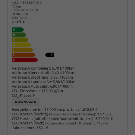
KILOMETERSTAND
10 km
ERSTZULASSUNG
01.06.2026
ZUSTAND
unfallfrei
Verbrauch kombiniert:
6,70 l/100km
Verbrauch Innenstadt:
8,40 l/100km
Verbrauch Stadtrand:
6,60 l/100km
Verbrauch Landstraße:
5,80 l/100km
Verbrauch Autobahn:
6,90 l/100km
CO
-Emissionen:
175,00 g/km
2
CO
-Klasse:
F
2
DOWNLOAD
Energiekosten bei 15.000 km pro Jahr:
1.618,05 €
CO2 Kosten (niedrig)
:
1.575,- €
(Kosten Durchschnitt 10 Jahre)
CO2 Kosten (mittel)
:
3.740,62 €
(Kosten Durchschnitt 10 Jahre)
CO2 Kosten (hoch)
:
5.775,- €
(Kosten Durchschnitt 10 Jahre)
Jahressteuer:
382,- €