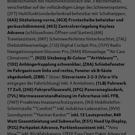
Bodenschienen mit Multifunktionstisch inkl. 3 Becherhalter,
verschiebbar auf der vollständigen Länge des Schienensystems,
(2FT) Multifunktionslederlenkrad beheizbar mit Schaltwippen,
(4A3) Sitzheizung vorne,
(4GX) Frontscheibe beheizbar und
geräuschdämmend,
(4K5) Zentralverriegelung Keyless
Advance
(schlüsselloses Öffnen und Starten),(6I6)
Travelassistent, (6KF) Scheinwerferleiste hinterleuchtet, (7AL)
Diebstahlwarnanlage, (7J2) Digital Cockpit Pro, (7UY) Radio
Navigationssystem Discover Pro, (9AH) Klimaanlage ""Air Care
Climatronic"",
(N2S) Sitzbezug Bi-Colour ""ArtVelours"",
(1D2)
Anhängerkupplung schwenkbar, (Z8A) Schiebefenster
im Fahrgastraum links und rechts, Fenster ab B-Säule
abgedunkelt,
(ZBR)
7 Sitzer:
Sitzvariante 2-2-3 (Vis-a-Vis
entgegen der Fahrrichtung) inkl. 4 Armlehnen,
(1LB) Fahrwerk
17 Zoll, (2H5) Fahrprofilauswahl,
(3FG) Panoramaglasdach,
(7VL) Warmwasserstandheizung im Fahrerhaus inkl. FFB,
(7W7) Proaktives Insassenschutzsystem, (9IJ) Mobiltelefon-
Schnittstelle ""Comfort"" inkl. induktive Ladestation,
(9VV)
Soundsystem ""Harman Kardon""
inkl. 13 Lautsprecher, 840
Watt Gesamtleistung und Subwoofer,
(KS1) Head Up Display,
(P2G) Parkpaket Advance,
Parklenkassistent inkl.
""Area
View"" inkl. Rückfahrkamera, (ZED) Easy Open Paket Advanced,