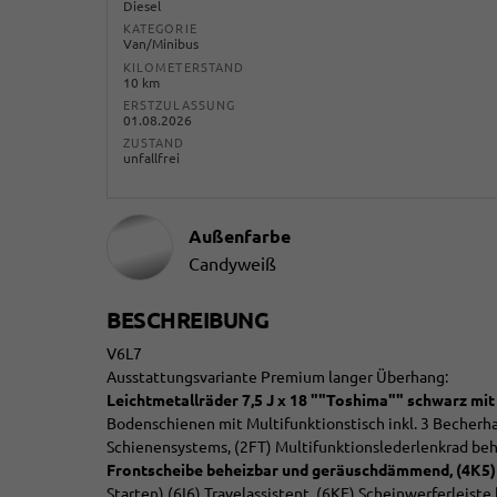
Diesel
KATEGORIE
Van/Minibus
KILOMETERSTAND
10 km
ERSTZULASSUNG
01.08.2026
ZUSTAND
unfallfrei
Außenfarbe
Candyweiß
BESCHREIBUNG
V6L7
Ausstattungsvariante Premium langer Überhang:
Leichtmetallräder 7,5 J x 18 ""Toshima"" schwarz mit
Bodenschienen mit Multifunktionstisch inkl. 3 Becherhal
Schienensystems, (2FT) Multifunktionslederlenkrad be
Frontscheibe beheizbar und geräuschdämmend,
(4K5)
Starten),(6I6) Travelassistent, (6KF) Scheinwerferleiste