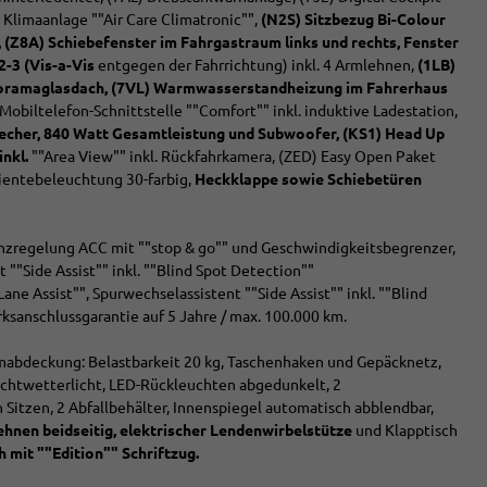
 Klimaanlage ""Air Care Climatronic"",
(N2S) Sitzbezug Bi-Colour
(Z8A) Schiebefenster im Fahrgastraum links und rechts, Fenster
2-3 (Vis-a-Vis
entgegen der Fahrrichtung) inkl. 4 Armlehnen,
(1LB)
oramaglasdach, (7VL) Warmwasserstandheizung im Fahrerhaus
Mobiltelefon-Schnittstelle ""Comfort"" inkl. induktive Ladestation,
recher, 840 Watt Gesamtleistung und Subwoofer,
(KS1) Head Up
nkl.
""Area View"" inkl. Rückfahrkamera, (ZED) Easy Open Paket
entebeleuchtung 30-farbig,
Heckklappe sowie Schiebetüren
anzregelung ACC mit ""stop & go"" und Geschwindigkeitsbegrenzer,
 ""Side Assist"" inkl. ""Blind Spot Detection""
ne Assist"", Spurwechselassistent ""Side Assist"" inkl. ""Blind
sanschlussgarantie auf 5 Jahre / max. 100.000 km.
abdeckung: Belastbarkeit 20 kg, Taschenhaken und Gepäcknetz,
lechtwetterlicht, LED-Rückleuchten abgedunkelt, 2
Sitzen, 2 Abfallbehälter, Innenspiegel automatisch abblendbar,
hnen beidseitig,
elektrischer Lendenwirbelstütze
und Klapptisch
 mit ""Edition"" Schriftzug.