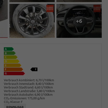
+6
Verbrauch kombiniert:
6,70 l/100km
Verbrauch Innenstadt:
8,40 l/100km
Verbrauch Stadtrand:
6,60 l/100km
Verbrauch Landstraße:
5,80 l/100km
Verbrauch Autobahn:
6,90 l/100km
CO
-Emissionen:
175,00 g/km
2
CO
-Klasse:
F
2
DOWNLOAD