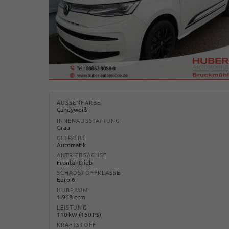
AUSSENFARBE
Candyweiß
INNENAUSSTATTUNG
Grau
GETRIEBE
Automatik
ANTRIEBSACHSE
Frontantrieb
SCHADSTOFFKLASSE
Euro 6
HUBRAUM
1.968 ccm
LEISTUNG
110 kW (150 PS)
KRAFTSTOFF