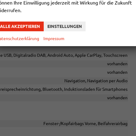
önnen Ihre Einwilligung jederzeit mit Wirkung für die Zukunft
x (Kindersitzbefestigung), Rücksitzbank hinten geteilt, Sitzheizung
iderrufen.
Fahrer
ALLE AKZEPTIEREN
EINSTELLUNGEN
atenschutzerklärung
Impressum
Sprachsteuerung
e USB, Digitalradio DAB, Android Auto, Apple CarPlay, Touchscreen
vorhanden
vorhanden
Navigation, Navigation per Audio
reisprecheinrichtung, Bluetooth, Induktionsladen für Smartphones
vorhanden
Fenster-/Kopfairbags Vorne, Beifahrerairbag