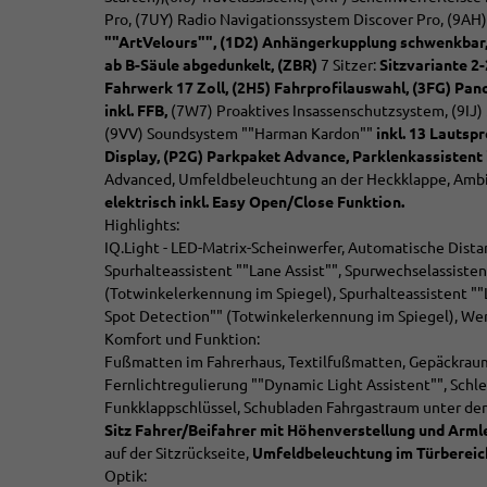
Pro, (7UY) Radio Navigationssystem Discover Pro, (9AH)
""ArtVelours"",
(1D2)
Anhängerkupplung schwenkbar, 
ab B-Säule abgedunkelt,
(ZBR)
7 Sitzer:
Sitzvariante 2-
Fahrwerk 17 Zoll, (2H5) Fahrprofilauswahl,
(3FG) Pan
inkl. FFB,
(7W7) Proaktives Insassenschutzsystem, (9IJ) 
(9VV) Soundsystem ""Harman Kardon""
inkl. 13 Lautsp
Display, (P2G) Parkpaket Advance,
Parklenkassistent i
Advanced,
Umfeldbeleuchtung an der Heckklappe, Ambi
elektrisch inkl. Easy Open/Close Funktion.
Highlights:
IQ.Light - LED-Matrix-Scheinwerfer, Automatische Dist
Spurhalteassistent ""Lane Assist"", Spurwechselassistent
(Totwinkelerkennung im Spiegel), Spurhalteassistent ""La
Spot Detection"" (Totwinkelerkennung im Spiegel), Werk
Komfort und Funktion:
Fußmatten im Fahrerhaus, Textilfußmatten, Gepäckraum
Fernlichtregulierung ""Dynamic Light Assistent"", Sch
Funkklappschlüssel, Schubladen Fahrgastraum unter den 
Sitz
Fahrer/Beifahrer mit Höhenverstellung und Armle
auf der Sitzrückseite,
Umfeldbeleuchtung im Türbereich
Optik: