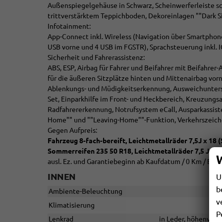
Außenspiegelgehäuse in Schwarz, Scheinwerferleiste s
trittverstärktem Teppichboden, Dekoreinlagen ""Dark Sil
Infotainment:
App-Connect inkl. Wireless (Navigation über Smartphone
USB vorne und 4 USB im FGSTR), Sprachsteuerung inkl. 
Sicherheit und Fahrerassistenz:
ABS, ESP, Airbag für Fahrer und Beifahrer mit Beifahrer
für die äußeren Sitzplätze hinten und Mittenairbag vorn
Ablenkungs- und Müdigkeitserkennung, Ausweichunters
Set, Einparkhilfe im Front- und Heckbereich, Kreuzungs
Radfahrererkennung, Notrufsystem eCall, Ausparkassist
Home"" und ""Leaving-Home""-Funktion, Verkehrszeic
Gegen Aufpreis:
Fahrzeug 8-fach-bereift, Leichtmetallräder 7,5J x 18
Sommerreifen 235 50 R18, Leichtmetallräder 7,5 J x 1
ausl. Ez. und Garantiebeginn ab Kaufdatum / 0 Km / End
INNEN
U
b
Ambiente-Beleuchtung
v
Klimatisierung
P
Lenkrad
in Leder, höhenvers