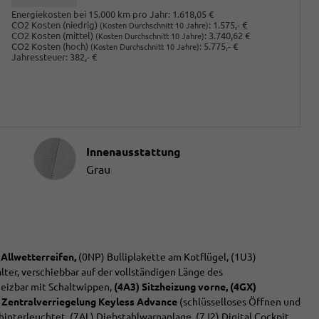
Energiekosten bei 15.000 km pro Jahr:
1.618,05 €
CO2 Kosten (niedrig)
:
1.575,- €
(Kosten Durchschnitt 10 Jahre)
CO2 Kosten (mittel)
:
3.740,62 €
(Kosten Durchschnitt 10 Jahre)
CO2 Kosten (hoch)
:
5.775,- €
(Kosten Durchschnitt 10 Jahre)
Jahressteuer:
382,- €
Innenausstattung
Innenausstattung
Grau
 Allwetterreifen,
(0NP) Bulliplakette am Kotflügel, (1U3)
ter, verschiebbar auf der vollständigen Länge des
heizbar mit Schaltwippen,
(4A3) Sitzheizung vorne,
(4GX)
 Zentralverriegelung Keyless Advance
(schlüsselloses Öffnen und
 hinterleuchtet, (7AL) Diebstahlwarnanlage, (7J2) Digital Cockpit