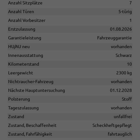
Anzahl Sitzplätze
7
Anzahl Türen
5-türig
Anzahl Vorbesitzer
1
Erstzulassung
01.08.2026
Garantieleistung
Fahrzeuggarantie
HU/AU neu
vorhanden
Innenausstattung
Schwarz
Kilometerstand
10
Leergewicht
2300 kg
Nichtraucher-Fahrzeug
vorhanden
Nächste Hauptuntersuchung
01.12.2028
Polsterung
Stoff
Tageszulassung
vorhanden
Zustand
unfallfrei
Zustand, Beschaffenheit
Scheckheftgepflegt
Zustand, Fahrfähigkeit
fahrtauglich