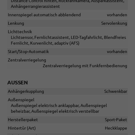
Distance Control hinten, Rückfahrkamera, Ausparkassistent,
Anhängerrangierassistent
Innenspiegel automatisch abblendend
vorhanden
Lenkung
Servolenkung
Lichttechnik
Lichtsensor, Fernlichtassistent, LED-Tagfahrlicht, Blendfreies
Fernlicht, Kurvenlicht, adaptiv (AFS)
Start/Stop-Automatik
vorhanden
Zentralverriegelung
Zentralverriegelung mit Funkfernbedienung
AUSSEN
Anhängerkupplung
Schwenkbar
Außenspiegel
Außenspiegel elektrisch anklappbar, Außenspiegel
beheizbar, Außenspiegel elektrisch verstellbar
Herstellerpaket
Sport-Paket
Hintertür (Art)
Heckklappe