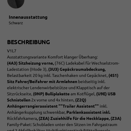
Innenausstattung
Schwarz
BESCHREIBUNG
V1L7
Ausstattungsvariante Komfort klanger Überhang:
(4A3) Sitzheizung vorne,
(76C) Ladekabel für Wechselstrom-
Ladestation (Mode 3),
(3U3) Gepäckraumabdeckung,
Belastbarkeit 20 kg inkl. Taschenhaken und Gepäcknet,
(4S1)
Sitz Fahrer/Beifahrer mit Armlehnen
beidseitig inkl.
elektrischer Lendenwirbelstütze und Klapptisch auf der
Sitzrückseite,
(0NP) Bulliplakette
am Kotflügel,
(U9E) USB
Schnistellen
2x vorne und 4x hinten,
(Z2Q)
Anhängerrangierassistent ""Trailer Assistent""
inkl.
Anhängerkupplung schwenkbar,
Parklenkassistent inkl.
Rückfahrkamera
, (ZEA) Zuziehhilfe für die Heckklappe, (Z3A)
Family-Paket: Schubladen unter den Sitzen im Fahrgastraum
und 2 Abfallbehälter, Multifunktionstisch/Mittelkonsole,