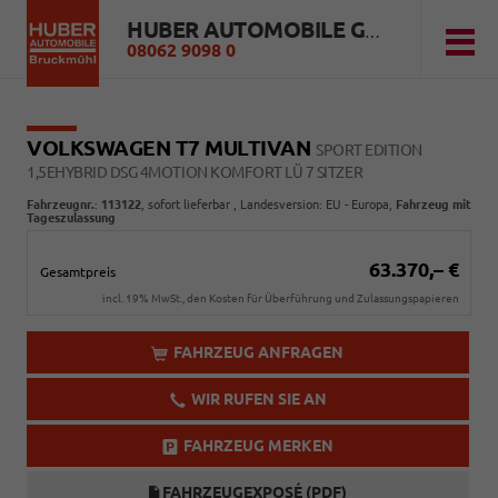
HUBER AUTOMOBILE GMBH
08062 9098 0
VOLKSWAGEN T7 MULTIVAN
SPORT EDITION
1,5EHYBRID DSG 4MOTION KOMFORT LÜ 7 SITZER
Fahrzeugnr.
:
113122
,
sofort lieferbar
, Landesversion: EU - Europa,
Fahrzeug mit
Tageszulassung
63.370,– €
Gesamtpreis
incl. 19% MwSt., den Kosten für Überführung und Zulassungspapieren
FAHRZEUG ANFRAGEN
WIR RUFEN SIE AN
FAHRZEUG MERKEN
FAHRZEUGEXPOSÉ (PDF)