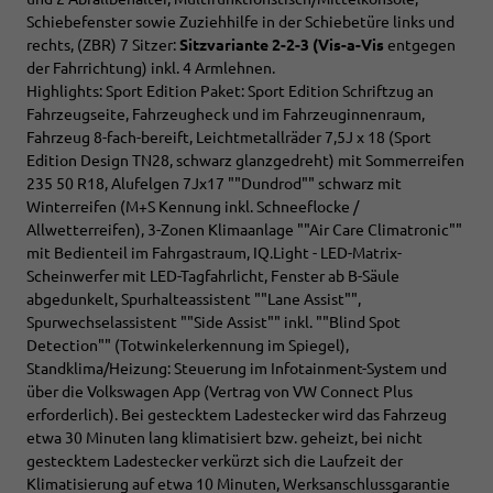
Schiebefenster sowie Zuziehhilfe in der Schiebetüre links und
rechts, (ZBR) 7 Sitzer:
Sitzvariante 2-2-3 (Vis-a-Vis
entgegen
der Fahrrichtung) inkl. 4 Armlehnen.
Highlights: Sport Edition Paket: Sport Edition Schriftzug an
Fahrzeugseite, Fahrzeugheck und im Fahrzeuginnenraum,
Fahrzeug 8-fach-bereift, Leichtmetallräder 7,5J x 18 (Sport
Edition Design TN28, schwarz glanzgedreht) mit Sommerreifen
235 50 R18, Alufelgen 7Jx17 ""Dundrod"" schwarz mit
Winterreifen (M+S Kennung inkl. Schneeflocke /
Allwetterreifen), 3-Zonen Klimaanlage ""Air Care Climatronic""
mit Bedienteil im Fahrgastraum, IQ.Light - LED-Matrix-
Scheinwerfer mit LED-Tagfahrlicht, Fenster ab B-Säule
abgedunkelt, Spurhalteassistent ""Lane Assist"",
Spurwechselassistent ""Side Assist"" inkl. ""Blind Spot
Detection"" (Totwinkelerkennung im Spiegel),
Standklima/Heizung: Steuerung im Infotainment-System und
über die Volkswagen App (Vertrag von VW Connect Plus
erforderlich). Bei gestecktem Ladestecker wird das Fahrzeug
etwa 30 Minuten lang klimatisiert bzw. geheizt, bei nicht
gestecktem Ladestecker verkürzt sich die Laufzeit der
Klimatisierung auf etwa 10 Minuten, Werksanschlussgarantie