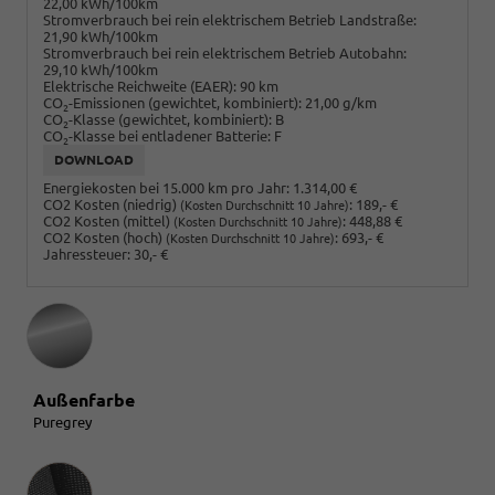
22,00 kWh/100km
Stromverbrauch bei rein elektrischem Betrieb Landstraße:
21,90 kWh/100km
Stromverbrauch bei rein elektrischem Betrieb Autobahn:
29,10 kWh/100km
Elektrische Reichweite (EAER):
90 km
CO
-Emissionen (gewichtet, kombiniert):
21,00 g/km
2
CO
-Klasse (gewichtet, kombiniert):
B
2
CO
-Klasse bei entladener Batterie:
F
2
DOWNLOAD
Energiekosten bei 15.000 km pro Jahr:
1.314,00 €
CO2 Kosten (niedrig)
:
189,- €
(Kosten Durchschnitt 10 Jahre)
CO2 Kosten (mittel)
:
448,88 €
(Kosten Durchschnitt 10 Jahre)
CO2 Kosten (hoch)
:
693,- €
(Kosten Durchschnitt 10 Jahre)
Jahressteuer:
30,- €
Außenfarbe
Puregrey
Innenausstattung