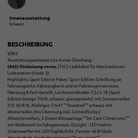
Innenausstattung
Schwarz
BESCHREIBUNG
V0K5
Ausstattungsvariante Lite kurzer Überhang:
(4A3) Sitzheizung vorne,
(76C) Ladekabel für Wechselstrom-
Ladestation (Mode 3)
Highlights: Sport Edition Paket: Sport Edition Schriftzug an
Fahrzeugseite, Fahrzeugheck und im Fahrzeuginnenraum,
Fahrzeug 8-fach-bereift, Leichtmetallräder 7,5J x 18 (Sport
Edition Design TN28, schwarz glanzgedreht) mit Sommerreifen
235 50 R18, Alufelgen 7Jx17 ""Dundrod"" schwarz mit
Winterreifen (M+S Kennung inkl. Schneeflocke /
Allwetterreifen), 3-Zonen Klimaanlage ""Air Care Climatronic""
mit Bedienteil im Fahrgastraum, IQ.Light - LED-Matrix-
Scheinwerfer mit LED-Tagfahrlicht, Fenster ab B-Säule
abgedunkelt, Spurhalteassistent ""Lane Assist"",