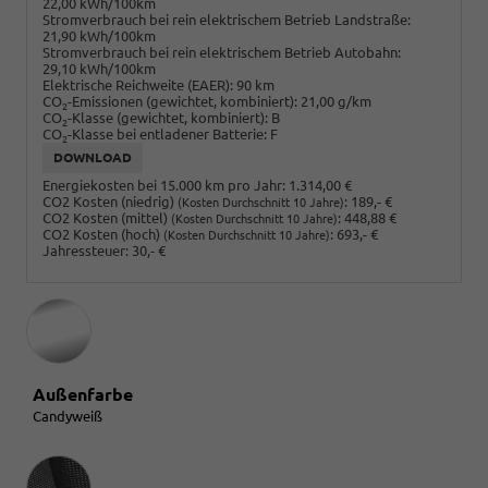
22,00 kWh/100km
Stromverbrauch bei rein elektrischem Betrieb Landstraße:
21,90 kWh/100km
Stromverbrauch bei rein elektrischem Betrieb Autobahn:
29,10 kWh/100km
Elektrische Reichweite (EAER):
90 km
CO
-Emissionen (gewichtet, kombiniert):
21,00 g/km
2
CO
-Klasse (gewichtet, kombiniert):
B
2
CO
-Klasse bei entladener Batterie:
F
2
DOWNLOAD
Energiekosten bei 15.000 km pro Jahr:
1.314,00 €
CO2 Kosten (niedrig)
:
189,- €
(Kosten Durchschnitt 10 Jahre)
CO2 Kosten (mittel)
:
448,88 €
(Kosten Durchschnitt 10 Jahre)
CO2 Kosten (hoch)
:
693,- €
(Kosten Durchschnitt 10 Jahre)
Jahressteuer:
30,- €
Außenfarbe
Candyweiß
Innenausstattung