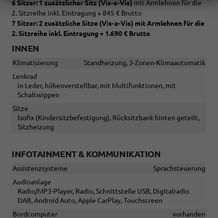
6 Sitzer: 1 zusätzlicher Sitz (
Vis-a-Vis)
mit Armlehnen für die
2. Sitzreihe inkl. Eintragung + 845 € Brutto
7 Sitzer: 2 zusätzliche Sitze (
Vis-a-Vis)
mit Armlehnen für die
2. Sitzreihe inkl. Eintragung
+ 1.690 € Brutto
INNEN
Klimatisierung
Standheizung, 3-Zonen-Klimaautomatik
Lenkrad
in Leder, höhenverstellbar, mit Multifunktionen, mit
Schaltwippen
Sitze
Isofix (Kindersitzbefestigung), Rücksitzbank hinten geteilt,
Sitzheizung
INFOTAINMENT & KOMMUNIKATION
Assistenzsysteme
Sprachsteuerung
Audioanlage
Radio/MP3-Player, Radio, Schnittstelle USB, Digitalradio
DAB, Android Auto, Apple CarPlay, Touchscreen
Bordcomputer
vorhanden