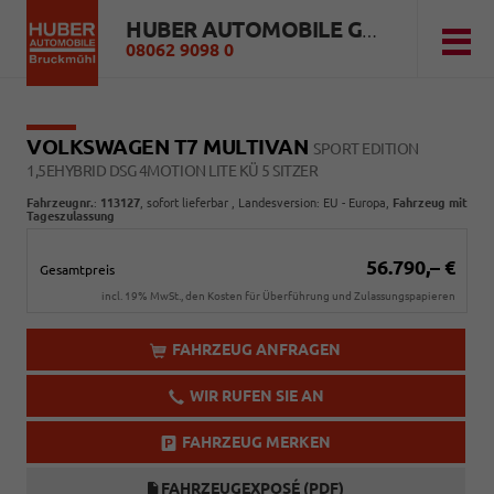
HUBER AUTOMOBILE GMBH
08062 9098 0
VOLKSWAGEN T7 MULTIVAN
SPORT EDITION
1,5EHYBRID DSG 4MOTION LITE KÜ 5 SITZER
Fahrzeugnr.
:
113127
,
sofort lieferbar
, Landesversion: EU - Europa,
Fahrzeug mit
Tageszulassung
56.790,– €
Gesamtpreis
incl. 19% MwSt., den Kosten für Überführung und Zulassungspapieren
FAHRZEUG ANFRAGEN
WIR RUFEN SIE AN
FAHRZEUG MERKEN
FAHRZEUGEXPOSÉ (PDF)