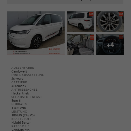
+4
AUSSENFARBE
Candyweiß
INNENAUSSTATTUNG
Schwarz
GETRIEBE
Automatik
ANTRIEBSACHSE
Heckantrieb
SCHADSTOFFKLASSE
Euro 6
HUBRAUM
1.498 ccm
LEISTUNG
180 kW (245 PS)
KRAFTSTOFF
Hybrid Benzin
KATEGORIE
Van/Minibus