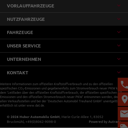
VORLAUFFAHRZEUGE
NUTZFAHRZEUGE
FAHRZEUGE
UNSER SERVICE
UNTERNEHMEN
KONTAKT
Weitere Informationen zum offiziellen Kraftstoffverbrauch und zu den offiziellen
spezifischen CO
-Emissionen und gegebenenfalls zum Stromverbrauch neuer PKW können
2
dem 'Leitfaden über den offiziellen Kraftstoffverbrauch, die offiziellen spezifischen CO
-
2
Emissionen und den offiziellen Stromverbrauch neuer PKW' entnommen werden, der an
allen Verkaufsstellen und bei der 'Deutschen Automobil Treuhand GmbH' unentgeltlich
erhältlich ist unter www.dat.de.
© 2026
Huber Automobile GmbH
,
Marie-Curie-Allee 1
,
83052
Bruckmühl,
+49(0)8062-9098-0
Powered by Autrado