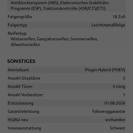
Antiblockiersystem (ABS), Elektronisches Stabilitäts-
Programm (ESP), Traktionskontrolle (ASR/CTS/ETS)
Felgengröße
18 Zoll
Felgentyp
Leichtmetallfelge
Reifentyp
Winterreifen, Ganzjahresreifen, Sommerreifen,
Allwetterreifen
SONSTIGES
Antriebsart
Plugin-Hybrid (PHEV)
Anzahl Sitzplätze
5
Anzahl Türen
5-türig
Anzahl Vorbesitzer
1
Erstzulassung
01.08.2026
Garantieleistung
Fahrzeuggarantie
HU/AU neu
vorhanden
Innenausstattung
Schwarz