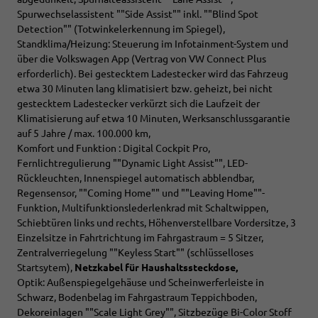
Spurwechselassistent ""Side Assist"" inkl. ""Blind Spot
Detection"" (Totwinkelerkennung im Spiegel),
Standklima/Heizung: Steuerung im Infotainment-System und
über die Volkswagen App (Vertrag von VW Connect Plus
erforderlich). Bei gestecktem Ladestecker wird das Fahrzeug
etwa 30 Minuten lang klimatisiert bzw. geheizt, bei nicht
gestecktem Ladestecker verkürzt sich die Laufzeit der
Klimatisierung auf etwa 10 Minuten, Werksanschlussgarantie
auf 5 Jahre / max. 100.000 km,
Komfort und Funktion : Digital Cockpit Pro,
Fernlichtregulierung ""Dynamic Light Assist"", LED-
Rückleuchten, Innenspiegel automatisch abblendbar,
Regensensor, ""Coming Home"" und ""Leaving Home""-
Funktion, Multifunktionslederlenkrad mit Schaltwippen,
Schiebtüren links und rechts, Höhenverstellbare Vordersitze, 3
Einzelsitze in Fahrtrichtung im Fahrgastraum = 5 Sitzer,
Zentralverriegelung ""Keyless Start"" (schlüsselloses
Startsytem),
Netzkabel für Haushaltssteckdose,
Optik: Außenspiegelgehäuse und Scheinwerferleiste in
Schwarz, Bodenbelag im Fahrgastraum Teppichboden,
Dekoreinlagen ""Scale Light Grey"", Sitzbezüge Bi-Color Stoff