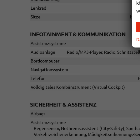
k
Lenkrad
w
Sitze
Isofi
INFOTAINMENT & KOMMUNIKATION
D
Assistenzsysteme
Audioanlage
Radio/MP3-Player, Radio, Schnittstel
Bordcomputer
Navigationssystem
Telefon
F
Volldigitales Kombiinstrument (Virtual Cockpit)
SICHERHEIT & ASSISTENZ
Airbags
Assistenzsysteme
Regensensor, Notbremsassistent (City-Safety), Spurh
Verkehrzeichenerkennung, Müdigkeitserkennungs-Sen