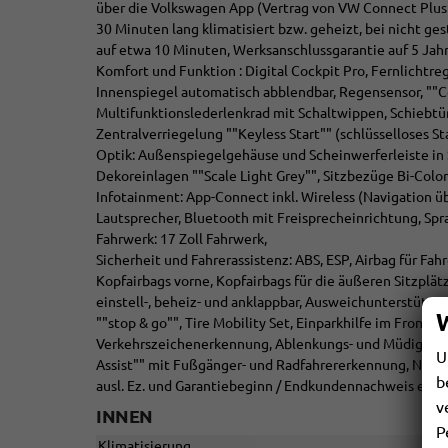
über die Volkswagen App (Vertrag von VW Connect Plus 
30 Minuten lang klimatisiert bzw. geheizt, bei nicht ge
auf etwa 10 Minuten, Werksanschlussgarantie auf 5 Jahr
Komfort und Funktion : Digital Cockpit Pro, Fernlichtre
Innenspiegel automatisch abblendbar, Regensensor, "
Multifunktionslederlenkrad mit Schaltwippen, Schiebtür
Zentralverriegelung ""Keyless Start"" (schlüsselloses S
Optik: Außenspiegelgehäuse und Scheinwerferleiste in
Dekoreinlagen ""Scale Light Grey"", Sitzbezüge Bi-Colo
Infotainment: App-Connect inkl. Wireless (Navigation ü
Lautsprecher, Bluetooth mit Freisprecheinrichtung, Sp
Fahrwerk: 17 Zoll Fahrwerk,
Sicherheit und Fahrerassistenz: ABS, ESP, Airbag für Fah
Kopfairbags vorne, Kopfairbags für die äußeren Sitzplä
einstell-, beheiz- und anklappbar, Ausweichunterstütz
""stop & go"", Tire Mobility Set, Einparkhilfe im Front-
Verkehrszeichenerkennung, Ablenkungs- und Müdigkeit
U
Assist"" mit Fußgänger- und Radfahrererkennung, Notru
b
ausl. Ez. und Garantiebeginn / Endkundennachweis erfor
v
INNEN
P
Klimatisierung