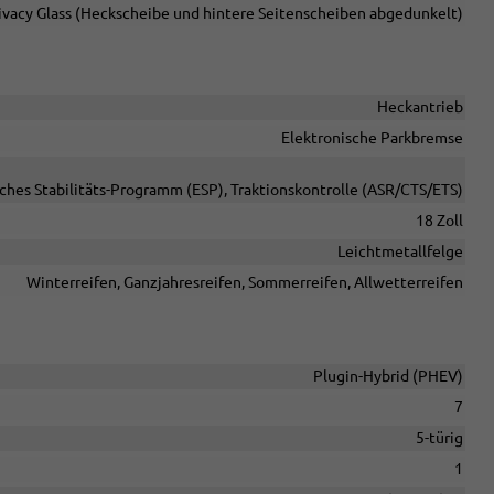
ivacy Glass (Heckscheibe und hintere Seitenscheiben abgedunkelt)
Heckantrieb
Elektronische Parkbremse
sches Stabilitäts-Programm (ESP), Traktionskontrolle (ASR/CTS/ETS)
18 Zoll
Leichtmetallfelge
Winterreifen, Ganzjahresreifen, Sommerreifen, Allwetterreifen
Plugin-Hybrid (PHEV)
7
5-türig
1