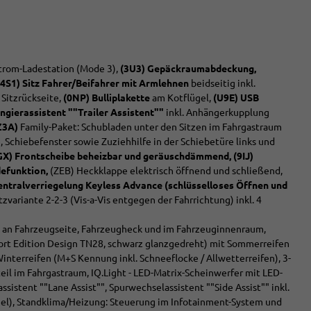
trom-Ladestation (Mode 3),
(3U3) Gepäckraumabdeckung,
(4S1) Sitz Fahrer/Beifahrer mit Armlehnen
beidseitig inkl.
 Sitzrückseite,
(0NP) Bulliplakette
am Kotflügel,
(U9E) USB
gierassistent ""Trailer Assistent""
inkl. Anhängerkupplung
(Z3A)
Family-Paket: Schubladen unter den Sitzen im Fahrgastraum
, Schiebefenster sowie Zuziehhilfe in der Schiebetüre links und
GX) Frontscheibe beheizbar und geräuschdämmend, (9IJ)
defunktion,
(ZEB) Heckklappe elektrisch öffnend und schließend,
entralverriegelung Keyless Advance (schlüsselloses Öffnen und
itzvariante 2-2-3 (Vis-a-Vis entgegen der Fahrrichtung) inkl. 4
zug an Fahrzeugseite, Fahrzeugheck und im Fahrzeuginnenraum,
Sport Edition Design TN28, schwarz glanzgedreht) mit Sommerreifen
nterreifen (M+S Kennung inkl. Schneeflocke / Allwetterreifen), 3-
eil im Fahrgastraum, IQ.Light - LED-Matrix-Scheinwerfer mit LED-
ssistent ""Lane Assist"", Spurwechselassistent ""Side Assist"" inkl.
gel), Standklima/Heizung: Steuerung im Infotainment-System und