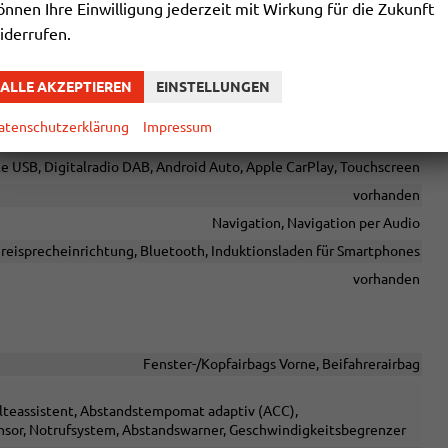
önnen Ihre Einwilligung jederzeit mit Wirkung für die Zukunft
in Leder, höhenverstellbar, mit Multifunktionen, mit Schaltwippen
iderrufen.
x (Kindersitzbefestigung), Rücksitzbank hinten geteilt, Sitzheizung
ALLE AKZEPTIEREN
EINSTELLUNGEN
atenschutzerklärung
Impressum
Sprachsteuerung
le USB, Digitalradio DAB, Android Auto, Apple CarPlay, Touchscreen
vorhanden
Navigation, Navigation per Audio
reisprecheinrichtung, Bluetooth, Induktionsladen für Smartphones
vorhanden
Fenster-/Kopfairbags Vorne, Beifahrerairbag
alteassistent, Abstandstempomat adaptiv (ACC),
sor, Notrufsystem, Abstandswarner, Geschwindigkeitsbegrenzer