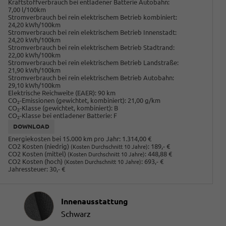
Kraftstoffverbrauch bei entladener Batterie Autobahn:
7,00 l/100km
Stromverbrauch bei rein elektrischem Betrieb kombiniert:
24,20 kWh/100km
Stromverbrauch bei rein elektrischem Betrieb Innenstadt:
24,20 kWh/100km
Stromverbrauch bei rein elektrischem Betrieb Stadtrand:
22,00 kWh/100km
Stromverbrauch bei rein elektrischem Betrieb Landstraße:
21,90 kWh/100km
Stromverbrauch bei rein elektrischem Betrieb Autobahn:
29,10 kWh/100km
Elektrische Reichweite (EAER):
90 km
CO
-Emissionen (gewichtet, kombiniert):
21,00 g/km
2
CO
-Klasse (gewichtet, kombiniert):
B
2
CO
-Klasse bei entladener Batterie:
F
2
DOWNLOAD
Energiekosten bei 15.000 km pro Jahr:
1.314,00 €
CO2 Kosten (niedrig)
:
189,- €
(Kosten Durchschnitt 10 Jahre)
CO2 Kosten (mittel)
:
448,88 €
(Kosten Durchschnitt 10 Jahre)
CO2 Kosten (hoch)
:
693,- €
(Kosten Durchschnitt 10 Jahre)
Jahressteuer:
30,- €
Innenausstattung
Innenausstattung
Schwarz