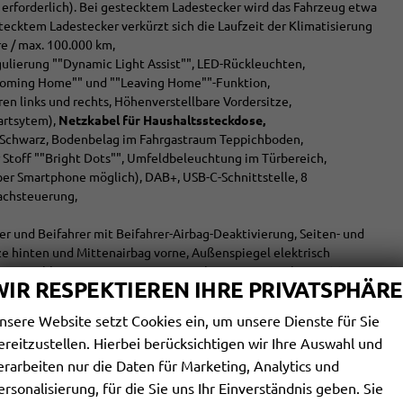
erforderlich). Bei gestecktem Ladestecker wird das Fahrzeug etwa
stecktem Ladestecker verkürzt sich die Laufzeit der Klimatisierung
e / max. 100.000 km,
gulierung ""Dynamic Light Assist"", LED-Rückleuchten,
"Coming Home"" und ""Leaving Home""-Funktion,
en links und rechts, Höhenverstellbare Vordersitze,
tartsytem),
Netzkabel für Haushaltssteckdose,
 Schwarz, Bodenbelag im Fahrgastraum Teppichboden,
r Stoff ""Bright Dots"", Umfeldbeleuchtung im Türbereich,
ber Smartphone möglich), DAB+, USB-C-Schnittstelle, 8
rachsteuerung,
rer und Beifahrer mit Beifahrer-Airbag-Deaktivierung, Seiten- und
tze hinten und Mittenairbag vorne, Außenspiegel elektrisch
ung mit Abbiegeassistent, Automatische Distanzregelung ACC mit
WIR RESPEKTIEREN IHRE PRIVATSPHÄRE
 und Heckbereich, Ausparkassistent und Ausstiegswarner,
serkennung, Kreuzungsassistent, Notbremsassistent ""Front
nsere Website setzt Cookies ein, um unsere Dienste für Sie
fsystem eCall, Reifenkontrollanzeige.
ereitzustellen. Hierbei berücksichtigen wir Ihre Auswahl und
derlich.
erarbeiten nur die Daten für Marketing, Analytics und
ersonalisierung, für die Sie uns Ihr Einverständnis geben. Sie
Standheizung, 3-Zonen-Klimaautomatik