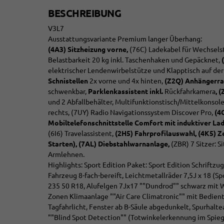
BESCHREIBUNG
V3L7
Ausstattungsvariante Premium langer Überhang:
(4A3) Sitzheizung vorne,
(76C) Ladekabel für Wechsels
Belastbarkeit 20 kg inkl. Taschenhaken und Gepäcknet,
elektrischer Lendenwirbelstütze und Klapptisch auf der
Schnistellen
2x vorne und 4x hinten,
(Z2Q) Anhängerran
schwenkbar,
Parklenkassistent inkl.
Rückfahrkamera
, 
und 2 Abfallbehälter, Multifunktionstisch/Mittelkonsole
rechts, (7UY) Radio Navigationssystem Discover Pro,
(4
Mobiltelefonschnittstelle Comfort mit induktiver La
(6I6) Travelassistent,
(2H5) Fahrprofilauswahl, (4K5) Z
Starten), (7AL) Diebstahlwarnanlage,
(ZBR) 7 Sitzer: S
Armlehnen.
Highlights: Sport Edition Paket: Sport Edition Schrift
Fahrzeug 8-fach-bereift, Leichtmetallräder 7,5J x 18 (
235 50 R18, Alufelgen 7Jx17 ""Dundrod"" schwarz mit Wi
Zonen Klimaanlage ""Air Care Climatronic"" mit Bedient
Tagfahrlicht, Fenster ab B-Säule abgedunkelt, Spurhaltea
""Blind Spot Detection"" (Totwinkelerkennung im Spie