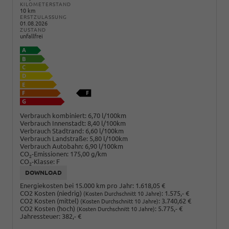
KILOMETERSTAND
10 km
ERSTZULASSUNG
01.08.2026
ZUSTAND
unfallfrei
Verbrauch kombiniert:
6,70 l/100km
Verbrauch Innenstadt:
8,40 l/100km
Verbrauch Stadtrand:
6,60 l/100km
Verbrauch Landstraße:
5,80 l/100km
Verbrauch Autobahn:
6,90 l/100km
CO
-Emissionen:
175,00 g/km
2
CO
-Klasse:
F
2
DOWNLOAD
Energiekosten bei 15.000 km pro Jahr:
1.618,05 €
CO2 Kosten (niedrig)
:
1.575,- €
(Kosten Durchschnitt 10 Jahre)
CO2 Kosten (mittel)
:
3.740,62 €
(Kosten Durchschnitt 10 Jahre)
CO2 Kosten (hoch)
:
5.775,- €
(Kosten Durchschnitt 10 Jahre)
Jahressteuer:
382,- €