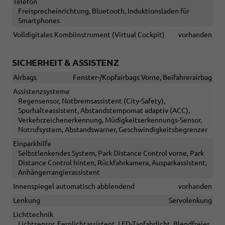
Telefon
Freisprecheinrichtung, Bluetooth, Induktionsladen für
Smartphones
Volldigitales Kombiinstrument (Virtual Cockpit)
vorhanden
SICHERHEIT & ASSISTENZ
Airbags
Fenster-/Kopfairbags Vorne, Beifahrerairbag
Assistenzsysteme
Regensensor, Notbremsassistent (City-Safety),
Spurhalteassistent, Abstandstempomat adaptiv (ACC),
Verkehrzeichenerkennung, Müdigkeitserkennungs-Sensor,
Notrufsystem, Abstandswarner, Geschwindigkeitsbegrenzer
Einparkhilfe
Selbstlenkendes System, Park Distance Control vorne, Park
Distance Control hinten, Rückfahrkamera, Ausparkassistent,
Anhängerrangierassistent
Innenspiegel automatisch abblendend
vorhanden
Lenkung
Servolenkung
Lichttechnik
Lichtsensor, Fernlichtassistent, LED-Tagfahrlicht, Blendfreies