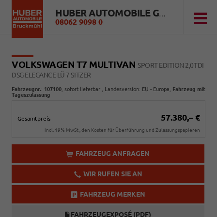
HUBER AUTOMOBILE GMBH
08062 9098 0
VOLKSWAGEN T7 MULTIVAN
SPORT EDITION 2,0TDI
DSG ELEGANCE LÜ 7 SITZER
Fahrzeugnr.
:
107100
,
sofort lieferbar
, Landesversion: EU - Europa,
Fahrzeug mit
Tageszulassung
57.380,– €
Gesamtpreis
incl. 19% MwSt., den Kosten für Überführung und Zulassungspapieren
FAHRZEUG ANFRAGEN
WIR RUFEN SIE AN
FAHRZEUG MERKEN
FAHRZEUGEXPOSÉ (PDF)