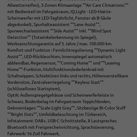
Allwetterreifen), 3-Zonen Klimaanlage ""Air Care Climatronic""
mit Bedienteil im Fahrgastraum, IQ.Light - LED-Matrix-
Scheinwerfer mit LED-Tagfahrlicht, Fenster ab B-Säule
abgedunkelt, Spurhalteassistent ""Lane Assist"",
Spurwechselassistent ""Side Assist"" inkl. ""Blind Spot
Detection"" (Totwinkelerkennung im Spiegel),
Werksanschlussgarantie auf 5 Jahre / max. 100.000 km.
Komfort und Funktion : Fernlichtregulierung ""Dynamic Light
Assist"", LED-Rückleuchten, Innenspiegel automatisch
abblendbar, Regensensor, ""Coming Home"" und ""Leaving
Home""-Funktion, Multifunktionslederlenkrad mit
Schaltwippen, Schiebtüren links und rechts, Höhenverstellbare
Vordersitze, Zentralverriegelung ""Keyless Start""
(schlüsselloses Startsytem),
Optik: Außenspiegelgehäuse und Scheinwerferleiste in
Schwarz, Bodenbelag im Fahrgastraum Teppichboden,
Dekoreinlagen ""Scale Light Grey"", Sitzbezüge Bi-Color Stoff
""Bright Dots"", Umfeldbeleuchtung im Türbereich,
Infotainment: DAB+, USB-C-Schnittstelle, 8 Lautsprecher,
Bluetooth mit Freisprecheinrichtung, Sprachsteuerung,
Fahrwerk: 16 Zoll Fahrwerk,