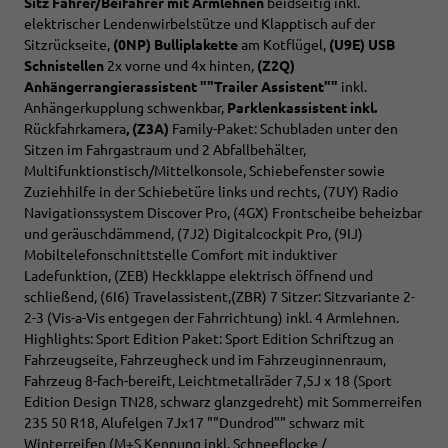
Sitz Fahrer/Beifahrer mit Armlehnen
beidseitig inkl.
elektrischer Lendenwirbelstütze und Klapptisch auf der
Sitzrückseite,
(0NP) Bulliplakette
am Kotflügel,
(U9E) USB
Schnistellen
2x vorne und 4x hinten,
(Z2Q)
Anhängerrangierassistent ""Trailer Assistent""
inkl.
Anhängerkupplung schwenkbar,
Parklenkassistent inkl.
Rückfahrkamera
, (Z3A)
Family-Paket: Schubladen unter den
Sitzen im Fahrgastraum und 2 Abfallbehälter,
Multifunktionstisch/Mittelkonsole, Schiebefenster sowie
Zuziehhilfe in der Schiebetüre links und rechts, (7UY) Radio
Navigationssystem Discover Pro, (4GX) Frontscheibe beheizbar
und geräuschdämmend, (7J2) Digitalcockpit Pro, (9IJ)
Mobiltelefonschnittstelle Comfort mit induktiver
Ladefunktion, (ZEB) Heckklappe elektrisch öffnend und
schließend, (6I6) Travelassistent,(ZBR) 7 Sitzer: Sitzvariante 2-
2-3 (Vis-a-Vis entgegen der Fahrrichtung) inkl. 4 Armlehnen.
Highlights: Sport Edition Paket: Sport Edition Schriftzug an
Fahrzeugseite, Fahrzeugheck und im Fahrzeuginnenraum,
Fahrzeug 8-fach-bereift, Leichtmetallräder 7,5J x 18 (Sport
Edition Design TN28, schwarz glanzgedreht) mit Sommerreifen
235 50 R18, Alufelgen 7Jx17 ""Dundrod"" schwarz mit
Winterreifen (M+S Kennung inkl. Schneeflocke /