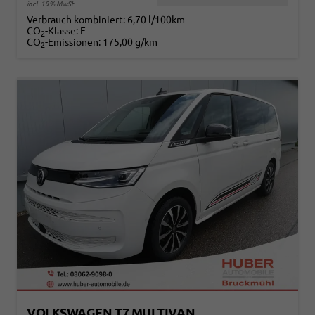
incl. 19% MwSt.
Verbrauch kombiniert:
6,70 l/100km
CO
-Klasse:
F
2
CO
-Emissionen:
175,00 g/km
2
VOLKSWAGEN T7 MULTIVAN