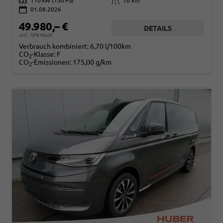
Leistung
110 kW (150 PS)
Kilometerstand
10 km
01.08.2026
49.980,– €
DETAILS
incl. 19% MwSt.
Verbrauch kombiniert:
6,70 l/100km
CO
-Klasse:
F
2
CO
-Emissionen:
175,00 g/km
2