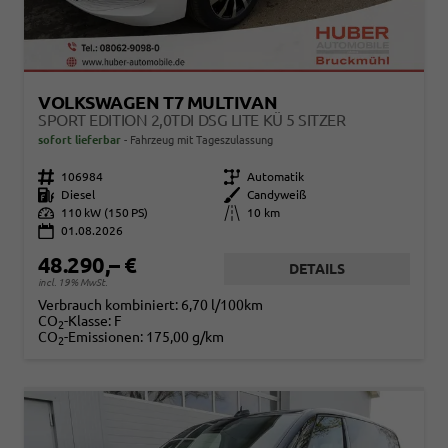
VOLKSWAGEN T7 MULTIVAN
SPORT EDITION 2,0TDI DSG LITE KÜ 5 SITZER
sofort lieferbar
Fahrzeug mit Tageszulassung
Fahrzeugnr.
106984
Getriebe
Automatik
Kraftstoff
Diesel
Außenfarbe
Candyweiß
Leistung
110 kW (150 PS)
Kilometerstand
10 km
01.08.2026
48.290,– €
DETAILS
incl. 19% MwSt.
Verbrauch kombiniert:
6,70 l/100km
CO
-Klasse:
F
2
CO
-Emissionen:
175,00 g/km
2