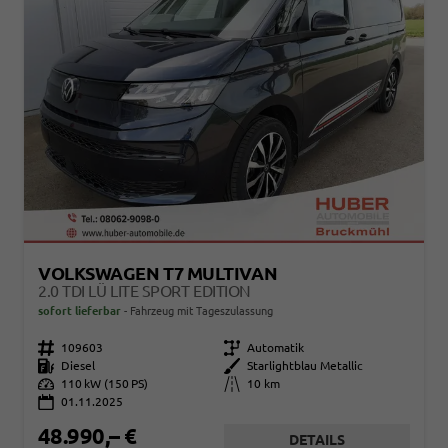
VOLKSWAGEN T7 MULTIVAN
2.0 TDI LÜ LITE SPORT EDITION
sofort lieferbar
Fahrzeug mit Tageszulassung
Fahrzeugnr.
109603
Getriebe
Automatik
Kraftstoff
Diesel
Außenfarbe
Starlightblau Metallic
Leistung
110 kW (150 PS)
Kilometerstand
10 km
01.11.2025
48.990,– €
DETAILS