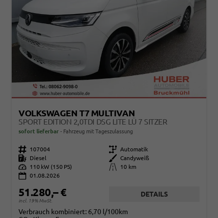
VOLKSWAGEN T7 MULTIVAN
SPORT EDITION 2,0TDI DSG LITE LÜ 7 SITZER
sofort lieferbar
Fahrzeug mit Tageszulassung
Fahrzeugnr.
107004
Getriebe
Automatik
Kraftstoff
Diesel
Außenfarbe
Candyweiß
Leistung
110 kW (150 PS)
Kilometerstand
10 km
01.08.2026
51.280,– €
DETAILS
incl. 19% MwSt.
Verbrauch kombiniert:
6,70 l/100km