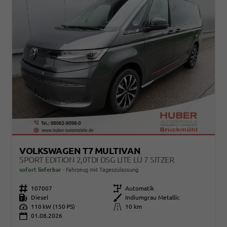
VOLKSWAGEN T7 MULTIVAN
SPORT EDITION 2,0TDI DSG LITE LÜ 7 SITZER
sofort lieferbar
Fahrzeug mit Tageszulassung
Fahrzeugnr.
107007
Getriebe
Automatik
Kraftstoff
Diesel
Außenfarbe
Indiumgrau Metallic
Leistung
110 kW (150 PS)
Kilometerstand
10 km
01.08.2026