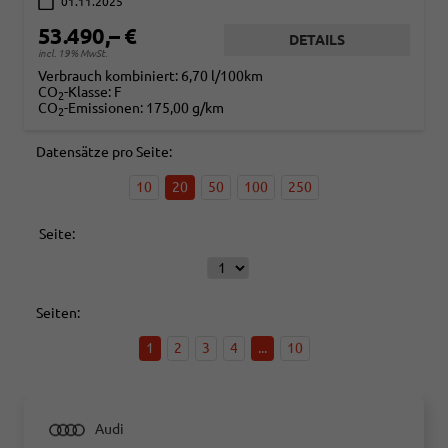
01.11.2025
53.490,– €
DETAILS
incl. 19% MwSt.
Verbrauch kombiniert:
6,70 l/100km
CO
-Klasse:
F
2
CO
-Emissionen:
175,00 g/km
2
Datensätze pro Seite:
10
20
50
100
250
Seite:
Seiten:
1
2
3
4
...
10
Audi