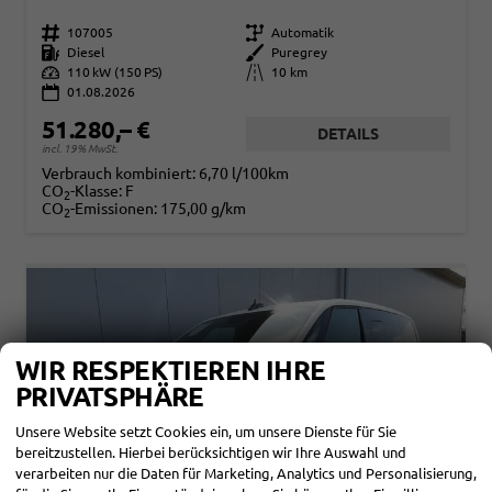
Fahrzeugnr.
107005
Getriebe
Automatik
Kraftstoff
Diesel
Außenfarbe
Puregrey
Leistung
110 kW (150 PS)
Kilometerstand
10 km
01.08.2026
51.280,– €
DETAILS
incl. 19% MwSt.
Verbrauch kombiniert:
6,70 l/100km
CO
-Klasse:
F
2
CO
-Emissionen:
175,00 g/km
2
WIR RESPEKTIEREN IHRE
PRIVATSPHÄRE
Unsere Website setzt Cookies ein, um unsere Dienste für Sie
bereitzustellen. Hierbei berücksichtigen wir Ihre Auswahl und
verarbeiten nur die Daten für Marketing, Analytics und Personalisierung,