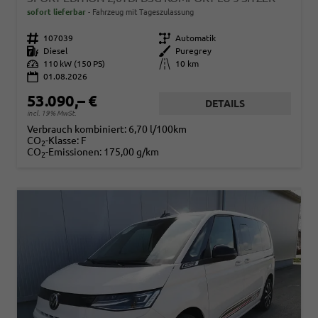
sofort lieferbar
Fahrzeug mit Tageszulassung
Fahrzeugnr.
107039
Getriebe
Automatik
Kraftstoff
Diesel
Außenfarbe
Puregrey
Leistung
110 kW (150 PS)
Kilometerstand
10 km
01.08.2026
53.090,– €
DETAILS
incl. 19% MwSt.
Verbrauch kombiniert:
6,70 l/100km
CO
-Klasse:
F
2
CO
-Emissionen:
175,00 g/km
2