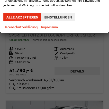
für die Sie uns Ihr Einverständnis geben. Sie können Ihre Einwilligung
jederzeit mit Wirkung für die Zukunft widerrufen.
ALLE AKZEPTIEREN
EINSTELLUNGEN
Datenschutzerklärung
Impressum
VOLKSWAGEN T7 MULTIVAN
SPORT EDITION 2,0TDI DSG KOMFORT KÜ 5 SITZER
sofort lieferbar
Fahrzeug mit Tageszulassung
Fahrzeugnr.
115052
Getriebe
Automatik
Kraftstoff
Diesel
Außenfarbe
Candyweiß
Leistung
110 kW (150 PS)
Kilometerstand
10 km
01.06.2026
51.790,– €
DETAILS
incl. 19% MwSt.
Verbrauch kombiniert:
6,70 l/100km
CO
-Klasse:
F
2
CO
-Emissionen:
175,00 g/km
2