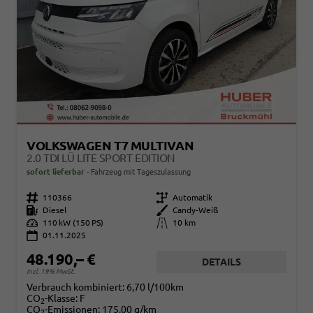
VOLKSWAGEN T7 MULTIVAN
2.0 TDI LÜ LITE SPORT EDITION
sofort lieferbar
Fahrzeug mit Tageszulassung
Fahrzeugnr.
110366
Getriebe
Automatik
Kraftstoff
Diesel
Außenfarbe
Candy-Weiß
Leistung
110 kW (150 PS)
Kilometerstand
10 km
01.11.2025
48.190,– €
DETAILS
incl. 19% MwSt.
Verbrauch kombiniert:
6,70 l/100km
CO
-Klasse:
F
2
CO
-Emissionen:
175,00 g/km
2