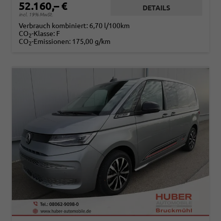
52.160,– €
DETAILS
incl. 19% MwSt.
Verbrauch kombiniert:
6,70 l/100km
CO
-Klasse:
F
2
CO
-Emissionen:
175,00 g/km
2