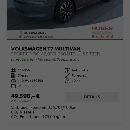
VOLKSWAGEN T7 MULTIVAN
SPORT EDITION 2,0TDI DSG LITE LÜ 5 SITZER
sofort lieferbar
Fahrzeug mit Tageszulassung
Fahrzeugnr.
114056
Getriebe
Automatik
Kraftstoff
Diesel
Außenfarbe
Puregrey
Leistung
110 kW (150 PS)
Kilometerstand
10 km
01.08.2026
49.590,– €
DETAILS
incl. 19% MwSt.
Verbrauch kombiniert:
6,70 l/100km
CO
-Klasse:
F
2
CO
-Emissionen:
175,00 g/km
2