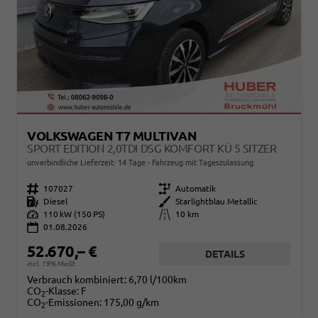
VOLKSWAGEN T7 MULTIVAN
SPORT EDITION 2,0TDI DSG KOMFORT KÜ 5 SITZER
unverbindliche Lieferzeit:
14 Tage
Fahrzeug mit Tageszulassung
Fahrzeugnr.
107027
Getriebe
Automatik
Kraftstoff
Diesel
Außenfarbe
Starlightblau Metallic
Leistung
110 kW (150 PS)
Kilometerstand
10 km
01.08.2026
52.670,– €
DETAILS
incl. 19% MwSt.
Verbrauch kombiniert:
6,70 l/100km
CO
-Klasse:
F
2
CO
-Emissionen:
175,00 g/km
2