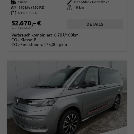
Kraftstoff
Diesel
Außenfarbe
Deepblack Perleffekt
Leistung
110 kW (150 PS)
Kilometerstand
10 km
01.06.2026
52.670,– €
DETAILS
incl. 19% MwSt.
Verbrauch kombiniert:
6,70 l/100km
CO
-Klasse:
F
2
CO
-Emissionen:
175,00 g/km
2