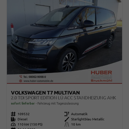
VOLKSWAGEN T7 MULTIVAN
2.0 TDI SPORT EDITION LÜ ACC STANDHEIZUNG AHK
sofort lieferbar
Fahrzeug mit Tageszulassung
Fahrzeugnr.
109532
Getriebe
Automatik
Kraftstoff
Diesel
Außenfarbe
Starlightblau Metallic
Leistung
110 kW (150 PS)
Kilometerstand
10 km