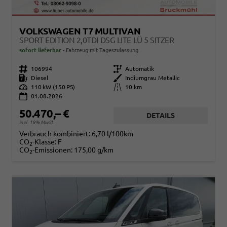
VOLKSWAGEN T7 MULTIVAN
SPORT EDITION 2,0TDI DSG LITE LÜ 5 SITZER
sofort lieferbar
Fahrzeug mit Tageszulassung
Fahrzeugnr.
106994
Getriebe
Automatik
Kraftstoff
Diesel
Außenfarbe
Indiumgrau Metallic
Leistung
110 kW (150 PS)
Kilometerstand
10 km
01.08.2026
50.470,– €
DETAILS
incl. 19% MwSt.
Verbrauch kombiniert:
6,70 l/100km
CO
-Klasse:
F
2
CO
-Emissionen:
175,00 g/km
2