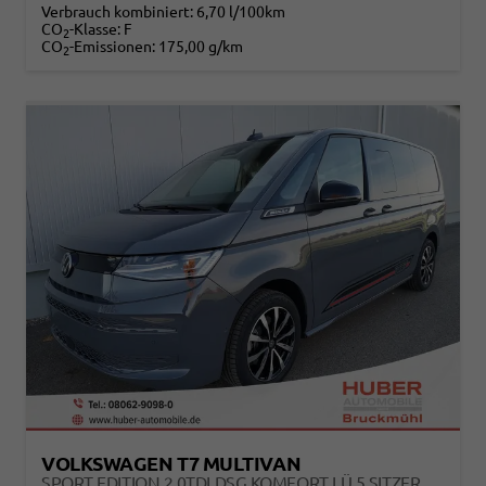
Verbrauch kombiniert:
6,70 l/100km
CO
-Klasse:
F
2
CO
-Emissionen:
175,00 g/km
2
VOLKSWAGEN T7 MULTIVAN
SPORT EDITION 2,0TDI DSG KOMFORT LÜ 5 SITZER