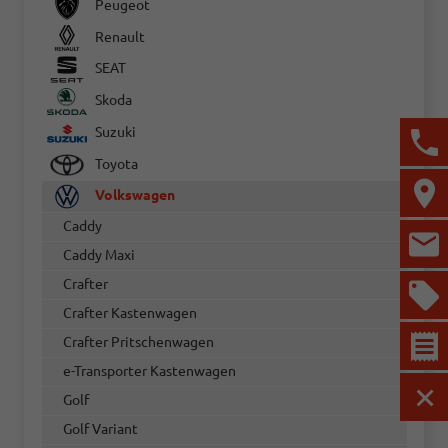
Peugeot
Renault
SEAT
Skoda
Suzuki
Toyota
Volkswagen
Caddy
Caddy Maxi
Crafter
Crafter Kastenwagen
Crafter Pritschenwagen
e-Transporter Kastenwagen
Golf
MEN
Golf Variant