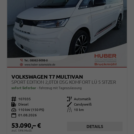
VOLKSWAGEN T7 MULTIVAN
SPORT EDITION 2,0TDI DSG KOMFORT LÜ 5 SITZER
sofort lieferbar
Fahrzeug mit Tageszulassung
Fahrzeugnr.
107035
Getriebe
Automatik
Kraftstoff
Diesel
Außenfarbe
Candyweiß
Leistung
110 kW (150 PS)
Kilometerstand
10 km
01.08.2026
53.090,– €
DETAILS
incl. 19% MwSt.