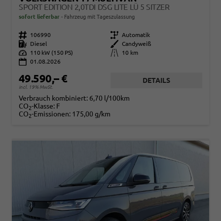
SPORT EDITION 2,0TDI DSG LITE LÜ 5 SITZER
sofort lieferbar
Fahrzeug mit Tageszulassung
Fahrzeugnr.
106990
Getriebe
Automatik
Kraftstoff
Diesel
Außenfarbe
Candyweiß
Leistung
110 kW (150 PS)
Kilometerstand
10 km
01.08.2026
49.590,– €
DETAILS
incl. 19% MwSt.
Verbrauch kombiniert:
6,70 l/100km
CO
-Klasse:
F
2
CO
-Emissionen:
175,00 g/km
2