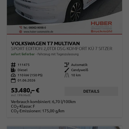
VOLKSWAGEN T7 MULTIVAN
SPORT EDITION 2,0TDI DSG KOMFORT KÜ 7 SITZER
sofort lieferbar
Fahrzeug mit Tageszulassung
Fahrzeugnr.
111475
Getriebe
Automatik
Kraftstoff
Diesel
Außenfarbe
Candyweiß
Leistung
110 kW (150 PS)
Kilometerstand
10 km
01.06.2026
53.480,– €
DETAILS
incl. 19% MwSt.
Verbrauch kombiniert:
6,70 l/100km
CO
-Klasse:
F
2
CO
-Emissionen:
175,00 g/km
2