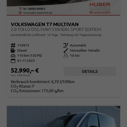
VOLKSWAGEN T7 MULTIVAN
2.0 TDI LÜ DSG NAVI STANDH. SPORT EDITION
unverbindliche Lieferzeit:
14 Tage
Fahrzeug mit Tageszulassung
Fahrzeugnr.
110975
Getriebe
Automatik
Kraftstoff
Diesel
Außenfarbe
Monosilber Metallic
Leistung
110 kW (150 PS)
Kilometerstand
10 km
01.11.2025
52.990,– €
DETAILS
incl. 19% MwSt.
Verbrauch kombiniert:
6,70 l/100km
CO
-Klasse:
F
2
CO
-Emissionen:
175,00 g/km
2