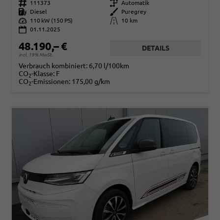
Fahrzeugnr.
111373
Getriebe
Automatik
Kraftstoff
Diesel
Außenfarbe
Puregrey
Leistung
110 kW (150 PS)
Kilometerstand
10 km
01.11.2025
48.190,– €
DETAILS
incl. 19% MwSt.
Verbrauch kombiniert:
6,70 l/100km
CO
-Klasse:
F
2
CO
-Emissionen:
175,00 g/km
2