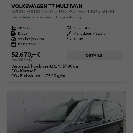
VOLKSWAGEN T7 MULTIVAN
SPORT EDITION 2,0TDI DSG KOMFORT KÜ 5 SITZER
sofort lieferbar
Fahrzeug mit Tageszulassung
Fahrzeugnr.
107023
Getriebe
Automatik
Kraftstoff
Diesel
Außenfarbe
Monosilber Metallic
Leistung
110 kW (150 PS)
Kilometerstand
10 km
01.08.2026
52.670,– €
DETAILS
incl. 19% MwSt.
Verbrauch kombiniert:
6,70 l/100km
CO
-Klasse:
F
2
CO
-Emissionen:
175,00 g/km
2