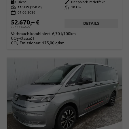
Kraftstoff
Diesel
Außenfarbe
Deepblack Perleffekt
Leistung
110 kW (150 PS)
Kilometerstand
10 km
01.06.2026
52.670,– €
DETAILS
incl. 19% MwSt.
Verbrauch kombiniert:
6,70 l/100km
CO
-Klasse:
F
2
CO
-Emissionen:
175,00 g/km
2