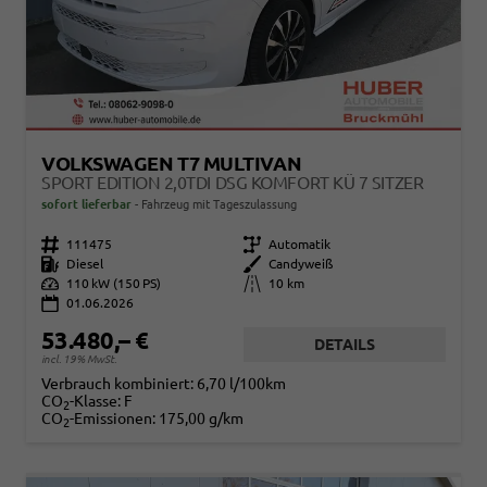
VOLKSWAGEN T7 MULTIVAN
SPORT EDITION 2,0TDI DSG KOMFORT KÜ 7 SITZER
sofort lieferbar
Fahrzeug mit Tageszulassung
Fahrzeugnr.
111475
Getriebe
Automatik
Kraftstoff
Diesel
Außenfarbe
Candyweiß
Leistung
110 kW (150 PS)
Kilometerstand
10 km
01.06.2026
53.480,– €
DETAILS
incl. 19% MwSt.
Verbrauch kombiniert:
6,70 l/100km
CO
-Klasse:
F
2
CO
-Emissionen:
175,00 g/km
2