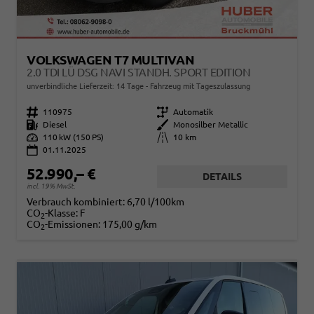
VOLKSWAGEN T7 MULTIVAN
2.0 TDI LÜ DSG NAVI STANDH. SPORT EDITION
unverbindliche Lieferzeit:
14 Tage
Fahrzeug mit Tageszulassung
Fahrzeugnr.
110975
Getriebe
Automatik
Kraftstoff
Diesel
Außenfarbe
Monosilber Metallic
Leistung
110 kW (150 PS)
Kilometerstand
10 km
01.11.2025
52.990,– €
DETAILS
incl. 19% MwSt.
Verbrauch kombiniert:
6,70 l/100km
CO
-Klasse:
F
2
CO
-Emissionen:
175,00 g/km
2