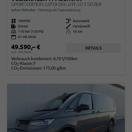
SPORT EDITION 2,0TDI DSG LITE LÜ 5 SITZER
sofort lieferbar
Fahrzeug mit Tageszulassung
Fahrzeugnr.
106990
Getriebe
Automatik
Kraftstoff
Diesel
Außenfarbe
Candyweiß
Leistung
110 kW (150 PS)
Kilometerstand
10 km
01.08.2026
49.590,– €
DETAILS
incl. 19% MwSt.
Verbrauch kombiniert:
6,70 l/100km
CO
-Klasse:
F
2
CO
-Emissionen:
175,00 g/km
2