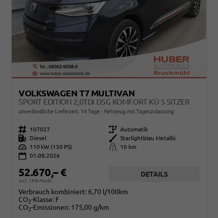
VOLKSWAGEN T7 MULTIVAN
SPORT EDITION 2,0TDI DSG KOMFORT KÜ 5 SITZER
unverbindliche Lieferzeit:
14 Tage
Fahrzeug mit Tageszulassung
Fahrzeugnr.
107027
Getriebe
Automatik
Kraftstoff
Diesel
Außenfarbe
Starlightblau Metallic
Leistung
110 kW (150 PS)
Kilometerstand
10 km
01.08.2026
52.670,– €
DETAILS
incl. 19% MwSt.
Verbrauch kombiniert:
6,70 l/100km
CO
-Klasse:
F
2
CO
-Emissionen:
175,00 g/km
2