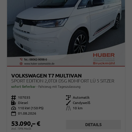
VOLKSWAGEN T7 MULTIVAN
SPORT EDITION 2,0TDI DSG KOMFORT LÜ 5 SITZER
sofort lieferbar
Fahrzeug mit Tageszulassung
Fahrzeugnr.
107035
Getriebe
Automatik
Kraftstoff
Diesel
Außenfarbe
Candyweiß
Leistung
110 kW (150 PS)
Kilometerstand
10 km
01.08.2026
53.090,– €
DETAILS
incl. 19% MwSt.