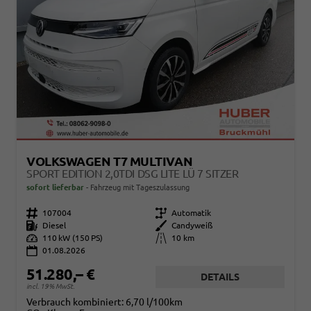
VOLKSWAGEN T7 MULTIVAN
SPORT EDITION 2,0TDI DSG LITE LÜ 7 SITZER
sofort lieferbar
Fahrzeug mit Tageszulassung
Fahrzeugnr.
107004
Getriebe
Automatik
Kraftstoff
Diesel
Außenfarbe
Candyweiß
Leistung
110 kW (150 PS)
Kilometerstand
10 km
01.08.2026
51.280,– €
DETAILS
incl. 19% MwSt.
Verbrauch kombiniert:
6,70 l/100km