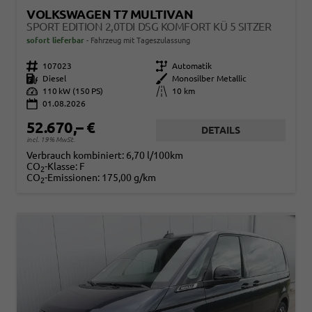
VOLKSWAGEN T7 MULTIVAN
SPORT EDITION 2,0TDI DSG KOMFORT KÜ 5 SITZER
sofort lieferbar
Fahrzeug mit Tageszulassung
Fahrzeugnr.
107023
Getriebe
Automatik
Kraftstoff
Diesel
Außenfarbe
Monosilber Metallic
Leistung
110 kW (150 PS)
Kilometerstand
10 km
01.08.2026
52.670,– €
DETAILS
incl. 19% MwSt.
Verbrauch kombiniert:
6,70 l/100km
CO
-Klasse:
F
2
CO
-Emissionen:
175,00 g/km
2