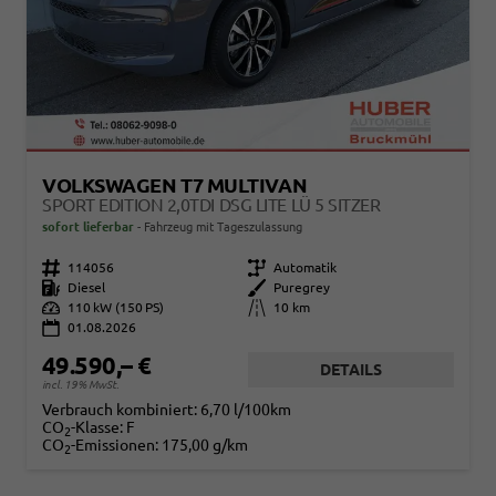
VOLKSWAGEN T7 MULTIVAN
SPORT EDITION 2,0TDI DSG LITE LÜ 5 SITZER
sofort lieferbar
Fahrzeug mit Tageszulassung
Fahrzeugnr.
114056
Getriebe
Automatik
Kraftstoff
Diesel
Außenfarbe
Puregrey
Leistung
110 kW (150 PS)
Kilometerstand
10 km
01.08.2026
49.590,– €
DETAILS
incl. 19% MwSt.
Verbrauch kombiniert:
6,70 l/100km
CO
-Klasse:
F
2
CO
-Emissionen:
175,00 g/km
2