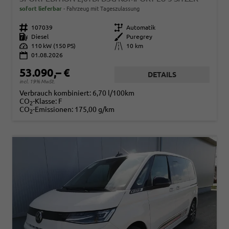
sofort lieferbar
Fahrzeug mit Tageszulassung
Fahrzeugnr.
107039
Getriebe
Automatik
Kraftstoff
Diesel
Außenfarbe
Puregrey
Leistung
110 kW (150 PS)
Kilometerstand
10 km
01.08.2026
53.090,– €
DETAILS
incl. 19% MwSt.
Verbrauch kombiniert:
6,70 l/100km
CO
-Klasse:
F
2
CO
-Emissionen:
175,00 g/km
2