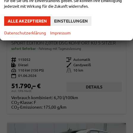
für die Sie uns Ihr Einverständnis geben. Sie können Ihre Einwilligung
jederzeit mit Wirkung für die Zukunft widerrufen.
ALLE AKZEPTIEREN
EINSTELLUNGEN
Datenschutzerklärung
Impressum
VOLKSWAGEN T7 MULTIVAN
SPORT EDITION 2,0TDI DSG KOMFORT KÜ 5 SITZER
sofort lieferbar
Fahrzeug mit Tageszulassung
Fahrzeugnr.
115052
Getriebe
Automatik
Kraftstoff
Diesel
Außenfarbe
Candyweiß
Leistung
110 kW (150 PS)
Kilometerstand
10 km
01.06.2026
51.790,– €
DETAILS
incl. 19% MwSt.
Verbrauch kombiniert:
6,70 l/100km
CO
-Klasse:
F
2
CO
-Emissionen:
175,00 g/km
2