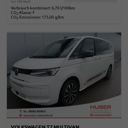
incl. 19% MwSt.
Verbrauch kombiniert:
6,70 l/100km
CO
-Klasse:
F
2
CO
-Emissionen:
175,00 g/km
2
VOLKSWAGEN T7 MULTIVAN