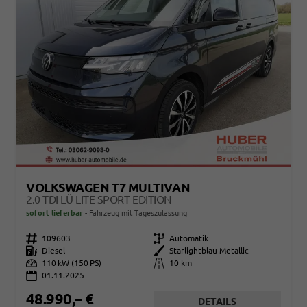
VOLKSWAGEN T7 MULTIVAN
2.0 TDI LÜ LITE SPORT EDITION
sofort lieferbar
Fahrzeug mit Tageszulassung
Fahrzeugnr.
109603
Getriebe
Automatik
Kraftstoff
Diesel
Außenfarbe
Starlightblau Metallic
Leistung
110 kW (150 PS)
Kilometerstand
10 km
01.11.2025
48.990,– €
DETAILS