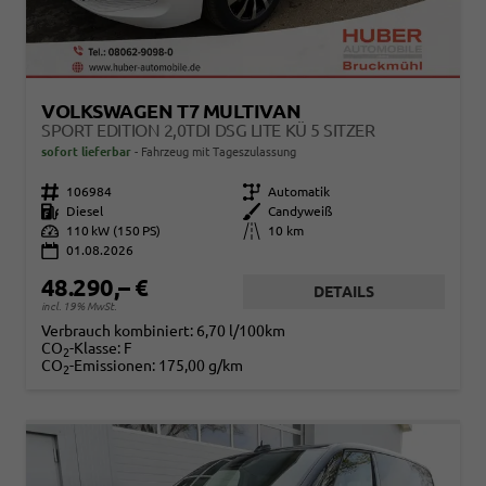
VOLKSWAGEN T7 MULTIVAN
SPORT EDITION 2,0TDI DSG LITE KÜ 5 SITZER
sofort lieferbar
Fahrzeug mit Tageszulassung
Fahrzeugnr.
106984
Getriebe
Automatik
Kraftstoff
Diesel
Außenfarbe
Candyweiß
Leistung
110 kW (150 PS)
Kilometerstand
10 km
01.08.2026
48.290,– €
DETAILS
incl. 19% MwSt.
Verbrauch kombiniert:
6,70 l/100km
CO
-Klasse:
F
2
CO
-Emissionen:
175,00 g/km
2