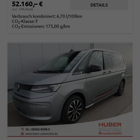
52.160,– €
DETAILS
incl. 19% MwSt.
Verbrauch kombiniert:
6,70 l/100km
CO
-Klasse:
F
2
CO
-Emissionen:
175,00 g/km
2