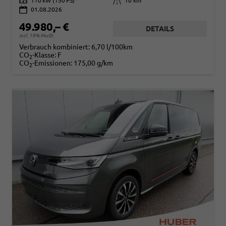
Leistung
110 kW (150 PS)
Kilometerstand
10 km
01.08.2026
49.980,– €
DETAILS
incl. 19% MwSt.
Verbrauch kombiniert:
6,70 l/100km
CO
-Klasse:
F
2
CO
-Emissionen:
175,00 g/km
2