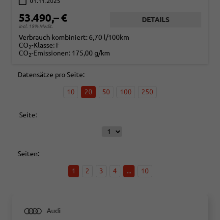
01.11.2025
53.490,– €
DETAILS
incl. 19% MwSt.
Verbrauch kombiniert:
6,70 l/100km
CO
-Klasse:
F
2
CO
-Emissionen:
175,00 g/km
2
Datensätze pro Seite:
10
20
50
100
250
Seite:
Seiten:
1
2
3
4
...
10
Audi