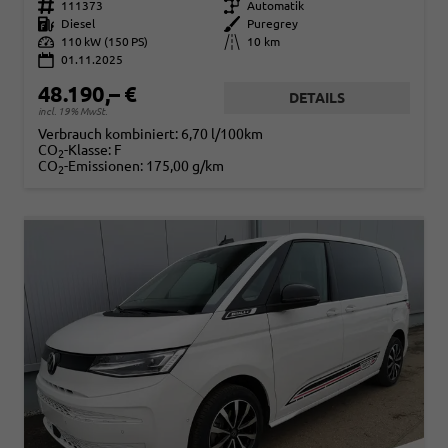
Fahrzeugnr.
111373
Getriebe
Automatik
Kraftstoff
Diesel
Außenfarbe
Puregrey
Leistung
110 kW (150 PS)
Kilometerstand
10 km
01.11.2025
48.190,– €
DETAILS
incl. 19% MwSt.
Verbrauch kombiniert:
6,70 l/100km
CO
-Klasse:
F
2
CO
-Emissionen:
175,00 g/km
2