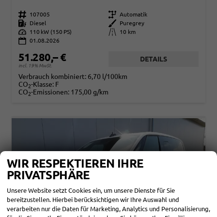
Fahrzeugnr.
107005
Getriebe
Automatik
Kraftstoff
Diesel
Außenfarbe
Puregrey
Leistung
110 kW (150 PS)
Kilometerstand
10 km
01.08.2026
51.280,– €
DETAILS
incl. 19% MwSt.
Verbrauch kombiniert:
6,70 l/100km
CO
-Klasse:
F
2
CO
-Emissionen:
175,00 g/km
2
WIR RESPEKTIEREN IHRE
PRIVATSPHÄRE
Unsere Website setzt Cookies ein, um unsere Dienste für Sie
bereitzustellen. Hierbei berücksichtigen wir Ihre Auswahl und
verarbeiten nur die Daten für Marketing, Analytics und Personalisierung,