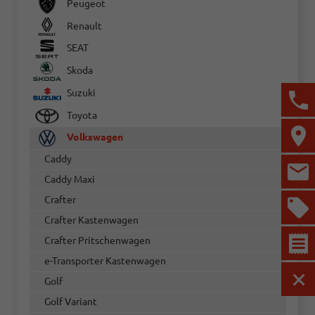
Peugeot
Renault
SEAT
Skoda
Suzuki
Toyota
Volkswagen
Caddy
Caddy Maxi
Crafter
Crafter Kastenwagen
Crafter Pritschenwagen
e-Transporter Kastenwagen
Golf
MEN
Golf Variant