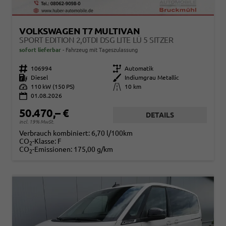
VOLKSWAGEN T7 MULTIVAN
SPORT EDITION 2,0TDI DSG LITE LÜ 5 SITZER
sofort lieferbar
Fahrzeug mit Tageszulassung
Fahrzeugnr.
106994
Getriebe
Automatik
Kraftstoff
Diesel
Außenfarbe
Indiumgrau Metallic
Leistung
110 kW (150 PS)
Kilometerstand
10 km
01.08.2026
50.470,– €
DETAILS
incl. 19% MwSt.
Verbrauch kombiniert:
6,70 l/100km
CO
-Klasse:
F
2
CO
-Emissionen:
175,00 g/km
2