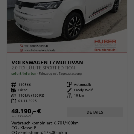
VOLKSWAGEN T7 MULTIVAN
2.0 TDI LÜ LITE SPORT EDITION
sofort lieferbar
Fahrzeug mit Tageszulassung
Fahrzeugnr.
110366
Getriebe
Automatik
Kraftstoff
Diesel
Außenfarbe
Candy-Weiß
Leistung
110 kW (150 PS)
Kilometerstand
10 km
01.11.2025
48.190,– €
DETAILS
incl. 19% MwSt.
Verbrauch kombiniert:
6,70 l/100km
CO
-Klasse:
F
2
CO
-Emissionen:
175,00 g/km
2