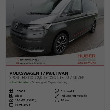
VOLKSWAGEN T7 MULTIVAN
SPORT EDITION 2,0TDI DSG LITE LÜ 7 SITZER
sofort lieferbar
Fahrzeug mit Tageszulassung
Fahrzeugnr.
107007
Getriebe
Automatik
Kraftstoff
Diesel
Außenfarbe
Indiumgrau Metallic
Leistung
110 kW (150 PS)
Kilometerstand
10 km
01.08.2026