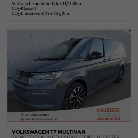
Verbrauch kombiniert:
6,70 l/100km
CO
-Klasse:
F
2
CO
-Emissionen:
175,00 g/km
2
VOLKSWAGEN T7 MULTIVAN
SPORT EDITION 2,0TDI DSG KOMFORT LÜ 5 SITZER