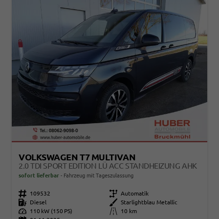
VOLKSWAGEN T7 MULTIVAN
2.0 TDI SPORT EDITION LÜ ACC STANDHEIZUNG AHK
sofort lieferbar
Fahrzeug mit Tageszulassung
Fahrzeugnr.
109532
Getriebe
Automatik
Kraftstoff
Diesel
Außenfarbe
Starlightblau Metallic
Leistung
110 kW (150 PS)
Kilometerstand
10 km