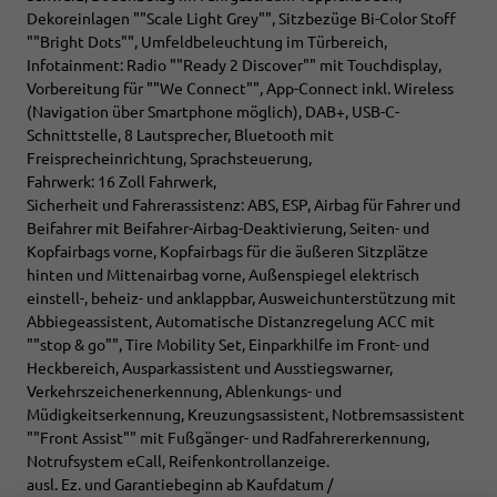
Dekoreinlagen ""Scale Light Grey"", Sitzbezüge Bi-Color Stoff
""Bright Dots"", Umfeldbeleuchtung im Türbereich,
Infotainment: Radio ""Ready 2 Discover"" mit Touchdisplay,
Vorbereitung für ""We Connect"", App-Connect inkl. Wireless
(Navigation über Smartphone möglich), DAB+, USB-C-
Schnittstelle, 8 Lautsprecher, Bluetooth mit
Freisprecheinrichtung, Sprachsteuerung,
Fahrwerk: 16 Zoll Fahrwerk,
Sicherheit und Fahrerassistenz: ABS, ESP, Airbag für Fahrer und
Beifahrer mit Beifahrer-Airbag-Deaktivierung, Seiten- und
Kopfairbags vorne, Kopfairbags für die äußeren Sitzplätze
hinten und Mittenairbag vorne, Außenspiegel elektrisch
einstell-, beheiz- und anklappbar, Ausweichunterstützung mit
Abbiegeassistent, Automatische Distanzregelung ACC mit
""stop & go"", Tire Mobility Set, Einparkhilfe im Front- und
Heckbereich, Ausparkassistent und Ausstiegswarner,
Verkehrszeichenerkennung, Ablenkungs- und
Müdigkeitserkennung, Kreuzungsassistent, Notbremsassistent
""Front Assist"" mit Fußgänger- und Radfahrererkennung,
Notrufsystem eCall, Reifenkontrollanzeige.
ausl. Ez. und Garantiebeginn ab Kaufdatum /