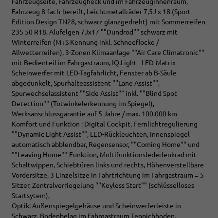
Fahrzeugseite, Fahrzeugheck und im Fahrzeuginnenraum,
Fahrzeug 8-fach-bereift, Leichtmetallräder 7,5J x 18 (Sport
Edition Design TN28, schwarz glanzgedreht) mit Sommerreifen
235 50 R18, Alufelgen 7Jx17 ""Dundrod"" schwarz mit
Winterreifen (M+S Kennung inkl. Schneeflocke /
Allwetterreifen), 3-Zonen Klimaanlage ""Air Care Climatronic""
mit Bedienteil im Fahrgastraum, IQ.Light - LED-Matrix-
Scheinwerfer mit LED-Tagfahrlicht, Fenster ab B-Säule
abgedunkelt, Spurhalteassistent ""Lane Assist"",
Spurwechselassistent ""Side Assist"" inkl. ""Blind Spot
Detection"" (Totwinkelerkennung im Spiegel),
Werksanschlussgarantie auf 5 Jahre / max. 100.000 km
Komfort und Funktion : Digital Cockpit, Fernlichtregulierung
""Dynamic Light Assist"", LED-Rückleuchten, Innenspiegel
automatisch abblendbar, Regensensor, ""Coming Home"" und
""Leaving Home""-Funktion, Multifunktionslederlenkrad mit
Schaltwippen, Schiebtüren links und rechts, Höhenverstellbare
Vordersitze, 3 Einzelsitze in Fahrtrichtung im Fahrgastraum = 5
Sitzer, Zentralverriegelung ""Keyless Start"" (schlüsselloses
Startsytem),
Optik: Außenspiegelgehäuse und Scheinwerferleiste in
Schwarz, Bodenbelag im Fahrgastraum Teppichboden,