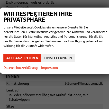
Endkundennachweis erforderlich.
Gegen Aufpreis:
WIR RESPEKTIEREN IHRE
6 Sitzer: 1 zusätzlicher Sitz (
Vis-a-Vis)
mit Armlehnen für die
2. Sitzreihe inkl. Eintragung + 845 € Brutto
PRIVATSPHÄRE
7 Sitzer: 2 zusätzliche Sitze (
Vis-a-Vis)
mit Armlehnen für die
Unsere Website setzt Cookies ein, um unsere Dienste für Sie
2. Sitzreihe inkl. Eintragung
+ 1.690 € Brutto
bereitzustellen. Hierbei berücksichtigen wir Ihre Auswahl und verarbeiten
ABT Leistungssteigerung auf 132kW/180PS und 400 Nm
nur die Daten für Marketing, Analytics und Personalisierung, für die Sie
Drehmoment 1.849 € Brutto
(Entfall der Herstellergarantie,
uns Ihr Einverständnis geben. Sie können Ihre Einwilligung jederzeit mit
diese wird von ABT für 2 Jahre übernommen)
Wirkung für die Zukunft widerrufen.
ABT Leistungssteigerung auf 132kW/180PS und 400 Nm
ALLE AKZEPTIEREN
EINSTELLUNGEN
Drehmoment inkl. Anschlussgarantie auf 5 Jahre / max. 100.000
Km 2.649 € Brutto
Datenschutzerklärung
Impressum
Vertragsbedingungen bitte gesondert anfragen.
INNEN
Klimatisierung
3-Zonen-Klimaautomatik
Lenkrad
in Leder, höhenverstellbar, mit Multifunktionen, mit
Schaltwippen
Sitze