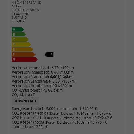
KILOMETERSTAND
10 km
ERSTZULASSUNG
01.08.2026
ZUSTAND
unfallfrei
Verbrauch kombiniert:
6,70 l/100km
Verbrauch Innenstadt:
8,40 l/100km
Verbrauch Stadtrand:
6,60 l/100km
Verbrauch Landstraße:
5,80 l/100km
Verbrauch Autobahn:
6,90 l/100km
CO
-Emissionen:
175,00 g/km
2
CO
-Klasse:
F
2
DOWNLOAD
Energiekosten bei 15.000 km pro Jahr:
1.618,05 €
CO2 Kosten (niedrig)
:
1.575,- €
(Kosten Durchschnitt 10 Jahre)
CO2 Kosten (mittel)
:
3.740,62 €
(Kosten Durchschnitt 10 Jahre)
CO2 Kosten (hoch)
:
5.775,- €
(Kosten Durchschnitt 10 Jahre)
Jahressteuer:
382,- €