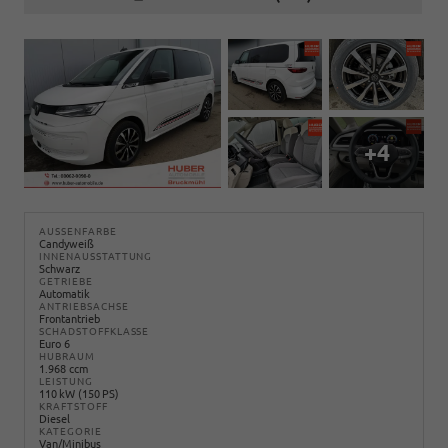
+4
AUSSENFARBE
Candyweiß
INNENAUSSTATTUNG
Schwarz
GETRIEBE
Automatik
ANTRIEBSACHSE
Frontantrieb
SCHADSTOFFKLASSE
Euro 6
HUBRAUM
1.968 ccm
LEISTUNG
110 kW (150 PS)
KRAFTSTOFF
Diesel
KATEGORIE
Van/Minibus