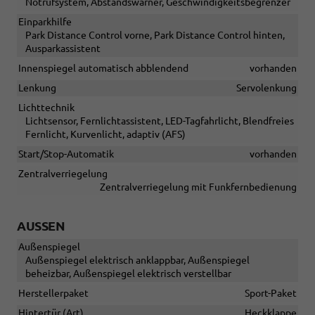
Notrufsystem, Abstandswarner, Geschwindigkeitsbegrenzer
Einparkhilfe
Park Distance Control vorne, Park Distance Control hinten,
Ausparkassistent
Innenspiegel automatisch abblendend
vorhanden
Lenkung
Servolenkung
Lichttechnik
Lichtsensor, Fernlichtassistent, LED-Tagfahrlicht, Blendfreies
Fernlicht, Kurvenlicht, adaptiv (AFS)
Start/Stop-Automatik
vorhanden
Zentralverriegelung
Zentralverriegelung mit Funkfernbedienung
AUSSEN
Außenspiegel
Außenspiegel elektrisch anklappbar, Außenspiegel
beheizbar, Außenspiegel elektrisch verstellbar
Herstellerpaket
Sport-Paket
Hintertür (Art)
Heckklappe