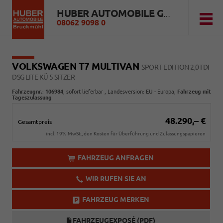
HUBER AUTOMOBILE GMBH
08062 9098 0
VOLKSWAGEN T7 MULTIVAN
SPORT EDITION 2,0TDI
DSG LITE KÜ 5 SITZER
Fahrzeugnr.
:
106984
,
sofort lieferbar
, Landesversion: EU - Europa,
Fahrzeug mit
Tageszulassung
48.290,– €
Gesamtpreis
incl. 19% MwSt., den Kosten für Überführung und Zulassungspapieren
FAHRZEUG ANFRAGEN
WIR RUFEN SIE AN
FAHRZEUG MERKEN
FAHRZEUGEXPOSÉ (PDF)