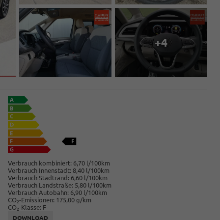
+4
Verbrauch kombiniert:
6,70 l/100km
Verbrauch Innenstadt:
8,40 l/100km
Verbrauch Stadtrand:
6,60 l/100km
Verbrauch Landstraße:
5,80 l/100km
Verbrauch Autobahn:
6,90 l/100km
CO
-Emissionen:
175,00 g/km
2
CO
-Klasse:
F
2
DOWNLOAD