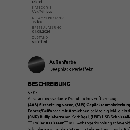
Diesel
KATEGORIE
Van/Minibus
KILOMETERSTAND
10 km
ERSTZULASSUNG
01.08.2026
ZUSTAND
unfallfrei
Außenfarbe
Deepblack Perleffekt
BESCHREIBUNG
V3K5
Ausstattungsvariante Premium kurzer Überhang:
(4A3) Sitzheizung vorne, (3U3) Gepäckraumabdeckung
Fahrer/Beifahrer mit Armlehnen
beidseitig inkl. elekt
(0NP) Bulliplakette
am Kotflügel,
(U9E) USB Schnistell
""Trailer Assistent""
inkl. Anhängerkupplung schwenk
Schubladen unter den Sitzen im Fahrgastraum und 2 Abfa