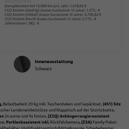
Energiekosten bei 15.000 km pro Jahr:
1.618,05 €
CO2 Kosten (niedrig)
:
1.575,- €
(Kosten Durchschnitt 10 Jahre)
CO2 Kosten (mittel)
:
3.740,62 €
(Kosten Durchschnitt 10 Jahre)
CO2 Kosten (hoch)
:
5.775,- €
(Kosten Durchschnitt 10 Jahre)
Jahressteuer:
382,- €
Innenausstattung
Innenausstattung
Schwarz
,
Belastbarkeit 20 kg inkl. Taschenhaken und Gepäcknet,
(4S1) Sitz
rischer Lendenwirbelstütze und Klapptisch auf der Sitzrückseite,
en
2x vorne und 4x hinten,
(Z2Q) Anhängerrangierassistent
bar,
Parklenkassistent inkl.
Rückfahrkamera
, (Z3A)
Family-Paket:
llbehälter, Multifunktionstisch/Mittelkonsole, Schiebefenster