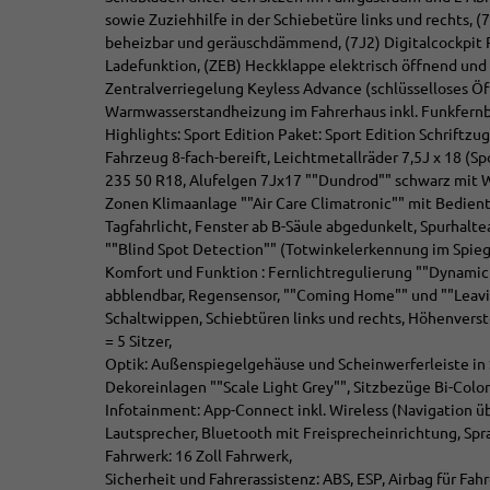
sowie Zuziehhilfe in der Schiebetüre links und rechts,
beheizbar und geräuschdämmend, (7J2) Digitalcockpit Pr
Ladefunktion, (ZEB) Heckklappe elektrisch öffnend und s
Zentralverriegelung Keyless Advance (schlüsselloses Öf
Warmwasserstandheizung im Fahrerhaus inkl. Funkfern
Highlights: Sport Edition Paket: Sport Edition Schrift
Fahrzeug 8-fach-bereift, Leichtmetallräder 7,5J x 18 (
235 50 R18, Alufelgen 7Jx17 ""Dundrod"" schwarz mit Wi
Zonen Klimaanlage ""Air Care Climatronic"" mit Bedient
Tagfahrlicht, Fenster ab B-Säule abgedunkelt, Spurhaltea
""Blind Spot Detection"" (Totwinkelerkennung im Spiege
Komfort und Funktion : Fernlichtregulierung ""Dynamic
abblendbar, Regensensor, ""Coming Home"" und ""Leavi
Schaltwippen, Schiebtüren links und rechts, Höhenverste
= 5 Sitzer,
Optik: Außenspiegelgehäuse und Scheinwerferleiste in
Dekoreinlagen ""Scale Light Grey"", Sitzbezüge Bi-Colo
Infotainment: App-Connect inkl. Wireless (Navigation ü
Lautsprecher, Bluetooth mit Freisprecheinrichtung, Sp
Fahrwerk: 16 Zoll Fahrwerk,
Sicherheit und Fahrerassistenz: ABS, ESP, Airbag für Fah