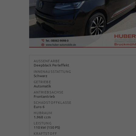
AUSSENFARBE
Deepblack Perleffekt
INNENAUSSTATTUNG
Schwarz
GETRIEBE
Automatik
ANTRIEBSACHSE
Frontantrieb
SCHADSTOFFKLASSE
Euro 6
HUBRAUM
1.968 ccm
LEISTUNG
110 kW (150 PS)
KRAFTSTOFF