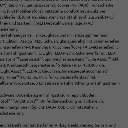
 (7UY) Radio Navigationssystem Discover Pro, (4GX) Frontscheibe
o, (9IJ) Mobiltelefonschnittstelle Comfort mit induktiver
chließend, (6I6) Travelassistent, (2H5) Fahrprofilauswahl, (4K5)
fnen und Starten), (7AL) Diebstahlwarnanlage, (7VL)
bedienung.
zug an Fahrzeugseite, Fahrzeugheck und im Fahrzeuginnenraum,
Sport Edition Design TN28, schwarz glanzgedreht) mit Sommerreifen
nterreifen (M+S Kennung inkl. Schneeflocke / Allwetterreifen), 3-
eil im Fahrgastraum, IQ.Light - LED-Matrix-Scheinwerfer mit LED-
ssistent ""Lane Assist"", Spurwechselassistent ""Side Assist"" inkl.
l), Werksanschlussgarantie auf 5 Jahre / max. 100.000 km.
 Light Assist"", LED-Rückleuchten, Innenspiegel automatisch
ng Home""-Funktion, Multifunktionslederlenkrad mit
llbare Vordersitze, 3 Einzelsitze in Fahrtrichtung im Fahrgastraum
 Schwarz, Bodenbelag im Fahrgastraum Teppichboden,
r Stoff ""Bright Dots"", Umfeldbeleuchtung im Türbereich,
ber Smartphone möglich), DAB+, USB-C-Schnittstelle, 8
rachsteuerung,
rer und Beifahrer mit Beifahrer-Airbag-Deaktivierung, Seiten- und