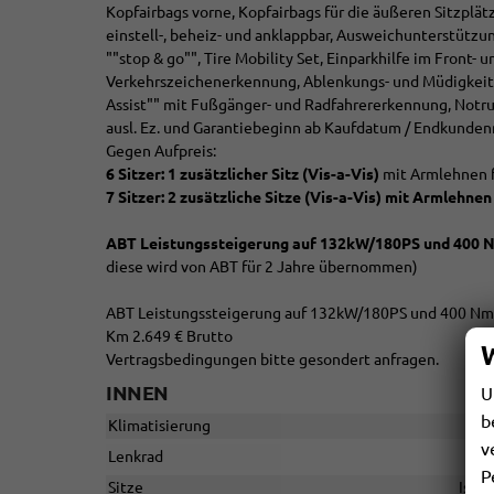
Kopfairbags vorne, Kopfairbags für die äußeren Sitzplä
einstell-, beheiz- und anklappbar, Ausweichunterstütz
""stop & go"", Tire Mobility Set, Einparkhilfe im Front-
Verkehrszeichenerkennung, Ablenkungs- und Müdigkeit
Assist"" mit Fußgänger- und Radfahrererkennung, Notru
ausl. Ez. und Garantiebeginn ab Kaufdatum / Endkunden
Gegen Aufpreis:
6 Sitzer: 1 zusätzlicher Sitz (
Vis-a-Vis)
mit Armlehnen fü
7 Sitzer: 2 zusätzliche Sitze (
Vis-a-Vis)
mit Armlehnen f
ABT Leistungssteigerung auf 132kW/180PS und 400 
diese wird von ABT für 2 Jahre übernommen)
ABT Leistungssteigerung auf 132kW/180PS und 400 Nm D
Km 2.649 € Brutto
Vertragsbedingungen bitte gesondert anfragen.
INNEN
U
b
Klimatisierung
v
Lenkrad
P
Sitze
Isofi