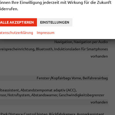
önnen Ihre Einwilligung jederzeit mit Wirkung für die Zukunft
iderrufen.
Sprachsteuerung
ALLE AKZEPTIEREN
EINSTELLUNGEN
le USB, Digitalradio DAB, Android Auto, Apple CarPlay, Touchscreen
atenschutzerklärung
Impressum
vorhanden
Navigation, Navigation per Audio
reisprecheinrichtung, Bluetooth, Induktionsladen für Smartphones
vorhanden
Fenster-/Kopfairbags Vorne, Beifahrerairbag
alteassistent, Abstandstempomat adaptiv (ACC),
sor, Notrufsystem, Abstandswarner, Geschwindigkeitsbegrenzer
vorhanden
 Park Distance Control hinten, Rückfahrkamera, Ausparkassistent,