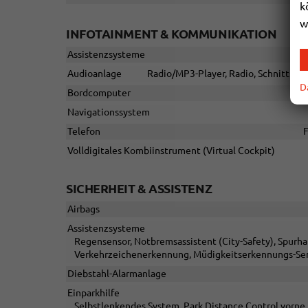
k
w
INFOTAINMENT & KOMMUNIKATION
Assistenzsysteme
Audioanlage
Radio/MP3-Player, Radio, Schnittstel
D
Bordcomputer
Navigationssystem
Telefon
F
Volldigitales Kombiinstrument (Virtual Cockpit)
SICHERHEIT & ASSISTENZ
Airbags
Assistenzsysteme
Regensensor, Notbremsassistent (City-Safety), Spurh
Verkehrzeichenerkennung, Müdigkeitserkennungs-Sen
Diebstahl-Alarmanlage
Einparkhilfe
Selbstlenkendes System, Park Distance Control vorne,