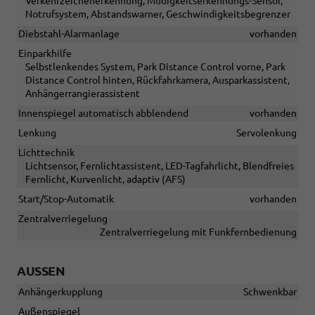
Verkehrzeichenerkennung, Müdigkeitserkennungs-Sensor,
Notrufsystem, Abstandswarner, Geschwindigkeitsbegrenzer
Diebstahl-Alarmanlage
vorhanden
Einparkhilfe
Selbstlenkendes System, Park Distance Control vorne, Park
Distance Control hinten, Rückfahrkamera, Ausparkassistent,
Anhängerrangierassistent
Innenspiegel automatisch abblendend
vorhanden
Lenkung
Servolenkung
Lichttechnik
Lichtsensor, Fernlichtassistent, LED-Tagfahrlicht, Blendfreies
Fernlicht, Kurvenlicht, adaptiv (AFS)
Start/Stop-Automatik
vorhanden
Zentralverriegelung
Zentralverriegelung mit Funkfernbedienung
AUSSEN
Anhängerkupplung
Schwenkbar
Außenspiegel