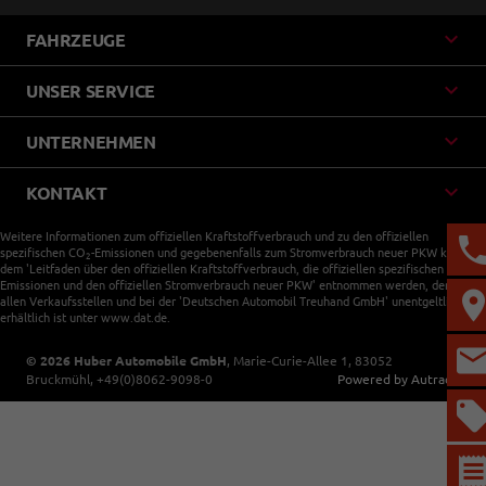
FAHRZEUGE
UNSER SERVICE
UNTERNEHMEN
KONTAKT
Weitere Informationen zum offiziellen Kraftstoffverbrauch und zu den offiziellen
spezifischen CO
-Emissionen und gegebenenfalls zum Stromverbrauch neuer PKW können
2
dem 'Leitfaden über den offiziellen Kraftstoffverbrauch, die offiziellen spezifischen CO
-
2
Emissionen und den offiziellen Stromverbrauch neuer PKW' entnommen werden, der an
allen Verkaufsstellen und bei der 'Deutschen Automobil Treuhand GmbH' unentgeltlich
erhältlich ist unter www.dat.de.
© 2026
Huber Automobile GmbH
,
Marie-Curie-Allee 1
,
83052
Bruckmühl,
+49(0)8062-9098-0
Powered by Autrado