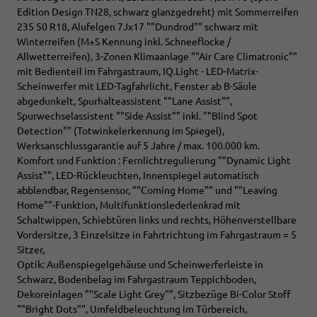
Edition Design TN28, schwarz glanzgedreht) mit Sommerreifen
235 50 R18, Alufelgen 7Jx17 ""Dundrod"" schwarz mit
Winterreifen (M+S Kennung inkl. Schneeflocke /
Allwetterreifen), 3-Zonen Klimaanlage ""Air Care Climatronic""
mit Bedienteil im Fahrgastraum, IQ.Light - LED-Matrix-
Scheinwerfer mit LED-Tagfahrlicht, Fenster ab B-Säule
abgedunkelt, Spurhalteassistent ""Lane Assist"",
Spurwechselassistent ""Side Assist"" inkl. ""Blind Spot
Detection"" (Totwinkelerkennung im Spiegel),
Werksanschlussgarantie auf 5 Jahre / max. 100.000 km.
Komfort und Funktion : Fernlichtregulierung ""Dynamic Light
Assist"", LED-Rückleuchten, Innenspiegel automatisch
abblendbar, Regensensor, ""Coming Home"" und ""Leaving
Home""-Funktion, Multifunktionslederlenkrad mit
Schaltwippen, Schiebtüren links und rechts, Höhenverstellbare
Vordersitze, 3 Einzelsitze in Fahrtrichtung im Fahrgastraum = 5
Sitzer,
Optik: Außenspiegelgehäuse und Scheinwerferleiste in
Schwarz, Bodenbelag im Fahrgastraum Teppichboden,
Dekoreinlagen ""Scale Light Grey"", Sitzbezüge Bi-Color Stoff
""Bright Dots"", Umfeldbeleuchtung im Türbereich,