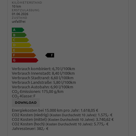
KILOMETERSTAND
10 km
ERSTZULASSUNG
01.06.2026
ZUSTAND
unfallfrei
Verbrauch kombiniert:
6,70 l/100km
Verbrauch Innenstadt:
8,40 l/100km
Verbrauch Stadtrand:
6,60 l/100km
Verbrauch Landstraße:
5,80 l/100km
Verbrauch Autobahn:
6,90 l/100km
CO
-Emissionen:
175,00 g/km
2
CO
-Klasse:
F
2
DOWNLOAD
Energiekosten bei 15.000 km pro Jahr:
1.618,05 €
CO2 Kosten (niedrig)
:
1.575,- €
(Kosten Durchschnitt 10 Jahre)
CO2 Kosten (mittel)
:
3.740,62 €
(Kosten Durchschnitt 10 Jahre)
CO2 Kosten (hoch)
:
5.775,- €
(Kosten Durchschnitt 10 Jahre)
Jahressteuer:
382,- €