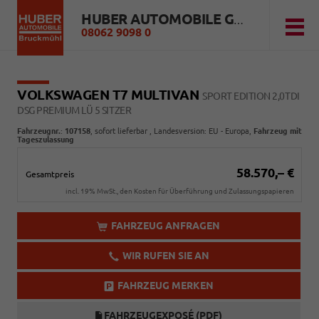
HUBER AUTOMOBILE GMBH
08062 9098 0
VOLKSWAGEN T7 MULTIVAN
SPORT EDITION 2,0TDI
DSG PREMIUM LÜ 5 SITZER
Fahrzeugnr.
:
107158
,
sofort lieferbar
, Landesversion: EU - Europa,
Fahrzeug mit
Tageszulassung
58.570,– €
Gesamtpreis
incl. 19% MwSt., den Kosten für Überführung und Zulassungspapieren
FAHRZEUG ANFRAGEN
WIR RUFEN SIE AN
FAHRZEUG MERKEN
FAHRZEUGEXPOSÉ (PDF)