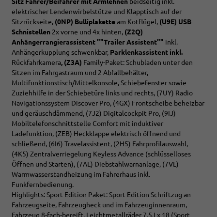
Sitz Fahrer/Beifahrer mit Armlehnen
beidseitig inkl.
elektrischer Lendenwirbelstütze und Klapptisch auf der
Sitzrückseite,
(0NP) Bulliplakette
am Kotflügel,
(U9E) USB
Schnistellen
2x vorne und 4x hinten,
(Z2Q)
Anhängerrangierassistent ""Trailer Assistent""
inkl.
Anhängerkupplung schwenkbar,
Parklenkassistent inkl.
Rückfahrkamera
, (Z3A)
Family-Paket: Schubladen unter den
Sitzen im Fahrgastraum und 2 Abfallbehälter,
Multifunktionstisch/Mittelkonsole, Schiebefenster sowie
Zuziehhilfe in der Schiebetüre links und rechts, (7UY) Radio
Navigationssystem Discover Pro, (4GX) Frontscheibe beheizbar
und geräuschdämmend, (7J2) Digitalcockpit Pro, (9IJ)
Mobiltelefonschnittstelle Comfort mit induktiver
Ladefunktion, (ZEB) Heckklappe elektrisch öffnend und
schließend, (6I6) Travelassistent, (2H5) Fahrprofilauswahl,
(4K5) Zentralverriegelung Keyless Advance (schlüsselloses
Öffnen und Starten), (7AL) Diebstahlwarnanlage, (7VL)
Warmwasserstandheizung im Fahrerhaus inkl.
Funkfernbedienung.
Highlights: Sport Edition Paket: Sport Edition Schriftzug an
Fahrzeugseite, Fahrzeugheck und im Fahrzeuginnenraum,
Fahrzeug 8-fach-bereift, Leichtmetallräder 7,5J x 18 (Sport