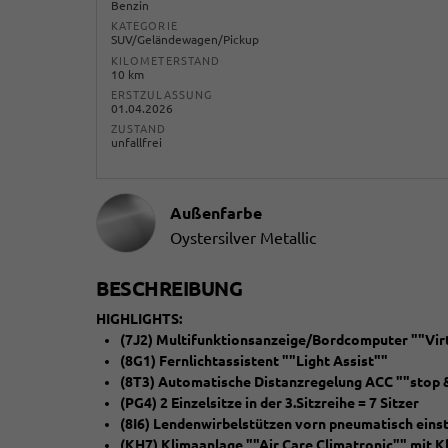
Benzin
KATEGORIE
SUV/Geländewagen/Pickup
KILOMETERSTAND
10 km
ERSTZULASSUNG
01.04.2026
ZUSTAND
unfallfrei
Außenfarbe
Oystersilver Metallic
BESCHREIBUNG
HIGHLIGHTS:
(7J2) Multifunktionsanzeige/Bordcomputer ""Virt
(8G1) Fernlichtassistent ""Light Assist""
(8T3) Automatische Distanzregelung ACC ""stop 
(PG4) 2 Einzelsitze in der 3.Sitzreihe = 7 Sitzer
(8I6) Lendenwirbelstützen vorn pneumatisch einst
(KH7) Klimaanlage ""Air Care Climatronic"" mit K