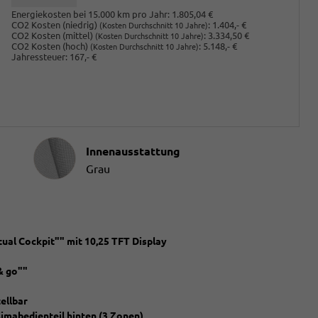
Energiekosten bei 15.000 km pro Jahr:
1.805,04 €
CO2 Kosten (niedrig)
:
1.404,- €
(Kosten Durchschnitt 10 Jahre)
CO2 Kosten (mittel)
:
3.334,50 €
(Kosten Durchschnitt 10 Jahre)
CO2 Kosten (hoch)
:
5.148,- €
(Kosten Durchschnitt 10 Jahre)
Jahressteuer:
167,- €
Innenausstattung
Innenausstattung
Grau
ual Cockpit"" mit 10,25 TFT Display
& go""
ellbar
limabedienteil hinten (3 Zonen)