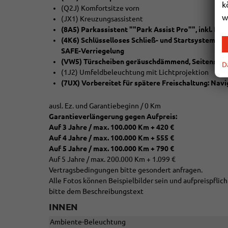
k
(Q2J) Komfortsitze vorn
w
(JX1) Kreuzungsassistent
(8A5) Parkassistent ""Park Assist Pro"", inkl. Ein
(4K6) Schlüsselloses Schließ- und Startsystem ""K
SAFE-Verriegelung
(VW5) Türscheiben geräuschdämmend, Seitensche
D
(1J2) Umfeldbeleuchtung mit Lichtprojektion
(7UX) Vorbereitet für spätere Freischaltung: Nav
ausl. Ez. und Garantiebeginn / 0 Km
Garantieverlängerung gegen Aufpreis:
Auf 3 Jahre / max. 100.000 Km + 420 €
Auf 4 Jahre / max. 100.000 Km + 555 €
Auf 5 Jahre / max. 100.000 Km + 790 €
Auf 5 Jahre / max. 200.000 Km + 1.099 €
Vertragsbedingungen bitte gesondert anfragen.
Alle Fotos können Beispielbilder sein und aufpreispfli
bitte dem Beschreibungstext
INNEN
Ambiente-Beleuchtung