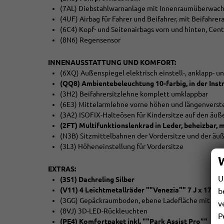
(7AL) Diebstahlwarnanlage mit Innenraumüberwach
(4UF) Airbag für Fahrer und Beifahrer, mit Beifahre
(6C4) Kopf- und Seitenairbags vorn und hinten, Cen
(8N6) Regensensor
INNENAUSSTATTUNG UND KOMFORT:
(6XQ) Außenspiegel elektrisch einstell-, anklapp- 
(QQ8) Ambientebeleuchtung 10-farbig, in der Inst
(3H2) Beifahrersitzlehne komplett umklappbar
(6E3) Mittelarmlehne vorne höhen und längenverste
(3A2) ISOFIX-Halteösen für Kindersitze auf den äuß
(2FT) Multifunktionslenkrad in Leder, beheizbar, 
(N3B) Sitzmittelbahnen der Vordersitze und der äuße
(3L3) Höheneinstellung für Vordersitze
EXTRAS:
U
(3S1) Dachreling Silber
(V11) 4 Leichtmetallräder ""Venezia"" 7 J x 17 in
b
(3GG) Gepäckraumboden, ebene Ladefläche mit Sta
v
(8VJ) 3D-LED-Rückleuchten
P
(PE4) Komfortpaket inkl. ""Park Assist Pro""