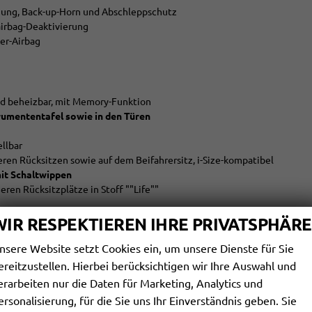
ung, Back-up-Horn und Abschleppschutz
rairbag-Deaktivierung
ter-Airbag
und beheizbar, mit Memory-Funktion
rumententafel sowie in den Türen
llbar
eren Rücksitzen sowie auf dem Beifahrersitz, i-Size-kompatibel
mit Schaltwippen
ren Rücksitzplätze in Stoff ""Life""
WIR RESPEKTIEREN IHRE PRIVATSPHÄRE
nsere Website setzt Cookies ein, um unsere Dienste für Sie
 Schwarz, Oberfläche glanzgedreht
ereitzustellen. Hierbei berücksichtigen wir Ihre Auswahl und
ufach
erarbeiten nur die Daten für Marketing, Analytics und
ersonalisierung, für die Sie uns Ihr Einverständnis geben. Sie