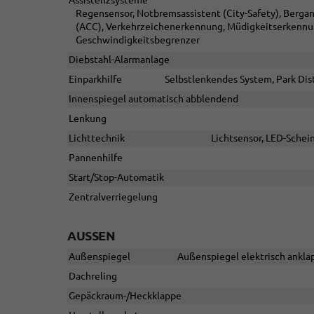
Assistenzsysteme
Regensensor, Notbremsassistent (City-Safety), Berga
(ACC), Verkehrzeichenerkennung, Müdigkeitserkennun
Geschwindigkeitsbegrenzer
Diebstahl-Alarmanlage
Einparkhilfe
Selbstlenkendes System, Park Dis
Innenspiegel automatisch abblendend
Lenkung
Lichttechnik
Lichtsensor, LED-Schein
Pannenhilfe
Start/Stop-Automatik
Zentralverriegelung
AUSSEN
Außenspiegel
Außenspiegel elektrisch anklap
Dachreling
Gepäckraum-/Heckklappe