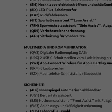
(5I6) Heckklappe elektrisch öffnen und schließend
(8IX) LED-Plus-Scheinwerfer
(KA2) Rückfahrkamera
(6I1) Spurhalteassistent ""Lane Assist""
(79H) Spurwechselassistent ""Side Assist"", Aus
(QR9) Verkehrszeichenerkennung
(4A3) Sitzheizung für Vordersitze
MULTIMEDIA UND KOMMUNIKATION:
(QV3) Digitaler Radioempfang DAB+
(U9G) 2 USB-C-Schnittstellen vorn, Ladeleistung bis
(9WJ) App-Connect Wireless für Apple CarPlay un
(8RM) 8 Lautsprecher
(9ZX) Mobiltelefon Schnittstelle (Bluetooth)
SICHERHEIT:
(4L6) Innenspiegel automatisch abblendbar
(UG1) Berganfahrassistent
(8J5) Notbremsassistent ""Front Assist"" mit Fußg
(EM3) Ablenkungs- und Müdigkeitserkennung
(2H5) Fahrprofilauswahl