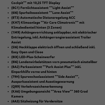
Cockpit"" mit 10,25 TFT Display
(8G1) Fernlichtassistent ""Light Assist""
(6I6) Spurhalteassistent ""Lane Assist""
(8T3) Automatische Distanzregelung ACC
(KH7) Klimaanlage ""Air Care Climatronic"" mit
Klimabedienteil hinten (3 Zonen)
(1M9) Anhängevorrichtung anklappbar, mit elektrischer
Entriegelung, inkl. Anhängerrangierassistent Trailer
Assist
(5I6) Heckklappe elektrisch öffnen und schließend inkl.
Easy Open und Close
(8IX) LED-Plus-Scheinwerfer
(8I6) Lendenwirbelstützen vorn pneumatisch einstellbar
(8A2) Parkassistent ""Park Assist Plus"" inkl.
Einparkhilfe vorne und hinten
(79H) Spurwechselassistent ""Side Assist"",
Ausparkassistent und Ausstiegswarnung
(QR9) Verkehrszeichenerkennung
(KA6) Umgebungsansicht ""Area View"" 360 Grad
Kamera
(4A3) Sitzheizung für Vordersitze