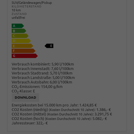
SUV/Geländewagen/Pickup
KILOMETERSTAND
10 km
ZUSTAND
unfallfrei
Verbrauch kombiniert:
5,90 l/100km
Verbrauch Innenstadt:
7,60 l/100km
Verbrauch Stadtrand:
5,70 l/100km
Verbrauch Landstraße:
5,00 l/100km
Verbrauch Autobahn:
6,00 l/100km
CO
-Emissionen:
154,00 g/km
2
CO
-Klasse:
E
2
DOWNLOAD
Energiekosten bei 15.000 km pro Jahr:
1.424,85 €
CO2 Kosten (niedrig)
:
1.386,- €
(Kosten Durchschnitt 10 Jahre)
CO2 Kosten (mittel)
:
3.291,75 €
(Kosten Durchschnitt 10 Jahre)
CO2 Kosten (hoch)
:
5.082,- €
(Kosten Durchschnitt 10 Jahre)
Jahressteuer:
322,- €