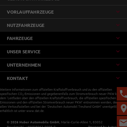
VORLAUFFAHRZEUGE
NUTZFAHRZEUGE
FAHRZEUGE
UNSER SERVICE
UNTERNEHMEN
KONTAKT
Weitere Informationen zum offiziellen Kraftstoffverbrauch und zu den offiziellen
spezifischen CO
-Emissionen und gegebenenfalls zum Stromverbrauch neuer PKW können
2
dem 'Leitfaden über den offiziellen Kraftstoffverbrauch, die offiziellen spezifischen CO
-
2
Emissionen und den offiziellen Stromverbrauch neuer PKW' entnommen werden, der an
allen Verkaufsstellen und bei der 'Deutschen Automobil Treuhand GmbH' unentgeltlich
erhältlich ist unter www.dat.de.
© 2026
Huber Automobile GmbH
,
Marie-Curie-Allee 1
,
83052
Bruckmühl,
+49(0)8062-9098-0
Powered by Autrado