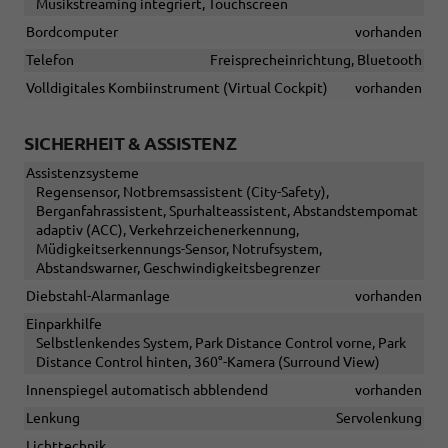
Musikstreaming integriert, Touchscreen
Bordcomputer
vorhanden
Telefon
Freisprecheinrichtung, Bluetooth
Volldigitales Kombiinstrument (Virtual Cockpit)
vorhanden
SICHERHEIT & ASSISTENZ
Assistenzsysteme
Regensensor, Notbremsassistent (City-Safety),
Berganfahrassistent, Spurhalteassistent, Abstandstempomat
adaptiv (ACC), Verkehrzeichenerkennung,
Müdigkeitserkennungs-Sensor, Notrufsystem,
Abstandswarner, Geschwindigkeitsbegrenzer
Diebstahl-Alarmanlage
vorhanden
Einparkhilfe
Selbstlenkendes System, Park Distance Control vorne, Park
Distance Control hinten, 360°-Kamera (Surround View)
Innenspiegel automatisch abblendend
vorhanden
Lenkung
Servolenkung
Lichttechnik