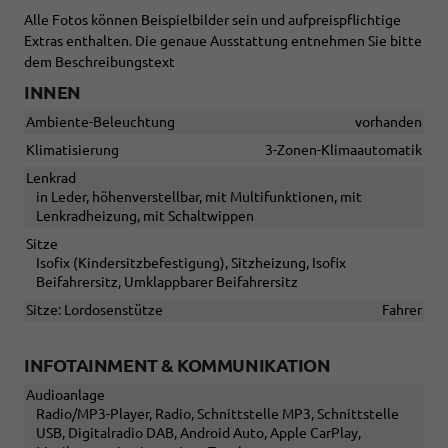
Alle Fotos können Beispielbilder sein und aufpreispflichtige
Extras enthalten. Die genaue Ausstattung entnehmen Sie bitte
dem Beschreibungstext
INNEN
Ambiente-Beleuchtung
vorhanden
Klimatisierung
3-Zonen-Klimaautomatik
Lenkrad
in Leder, höhenverstellbar, mit Multifunktionen, mit
Lenkradheizung, mit Schaltwippen
Sitze
Isofix (Kindersitzbefestigung), Sitzheizung, Isofix
Beifahrersitz, Umklappbarer Beifahrersitz
Sitze: Lordosenstütze
Fahrer
INFOTAINMENT & KOMMUNIKATION
Audioanlage
Radio/MP3-Player, Radio, Schnittstelle MP3, Schnittstelle
USB, Digitalradio DAB, Android Auto, Apple CarPlay,