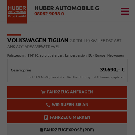
HUBER AUTOMOBILE GMBH
08062 9098 0
VOLKSWAGEN TIGUAN
2.0 TDI 110 KW LIFE DSG ABT
AHK ACC AREA VIEW TRAVEL
Fahrzeugnr.
:
114190
,
sofort lieferbar
, Landesversion: EU - Europa,
Neuwagen
39.690,– €
Gesamtpreis
incl. 19% MwSt., den Kosten für Überführung und Zulassungspapieren
FAHRZEUG ANFRAGEN
WIR RUFEN SIE AN
FAHRZEUG MERKEN
FAHRZEUGEXPOSÉ (PDF)