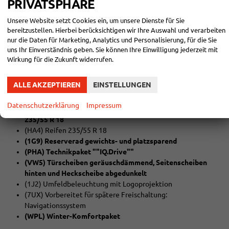
PRIVATSPHÄRE
EXTRAS:
Unsere Website setzt Cookies ein, um unsere Dienste für Sie
(EM3) Aufmerksamkeits- und Müdigkeitswarnung mit
bereitzustellen. Hierbei berücksichtigen wir Ihre Auswahl und verarbeiten
Fahrerbeobachtungskamera
nur die Daten für Marketing, Analytics und Personalisierung, für die Sie
(3S1) Dachreling schwarz
uns Ihr Einverständnis geben. Sie können Ihre Einwilligung jederzeit mit
(3GG) Gepäckraumboden in 2 Höhen einstellbar, für ebene
Wirkung für die Zukunft widerrufen.
Ladefläche
(8VJ) 3D-LED-Rückleuchten
ALLE AKZEPTIEREN
EINSTELLUNGEN
(Q2J) Komfortsitze vorn
(JX1) Kreuzungsassistent
Datenschutzerklärung
Impressum
(PJN) Napoli 7,5 J x 18 in Schwarz /glanzgedreht, Reifen
235/55 R 18
(HA4) Reifen 235/55 R 18
(1G9) Reserverad gewichts- und platzsparend
(PHA) Technikpaket ""IQ.Drive""
(VW5) Türscheiben geräuschdämmend, Seitenscheiben
hinten und Heckscheibe abgedunkelt
(1J2) Umfeldbeleuchtung mit Logoprojektion
(7UX) Vorbereitet für spätere Freischaltung:
Navigationssystem
(WPL) Winter-Komfortpaket