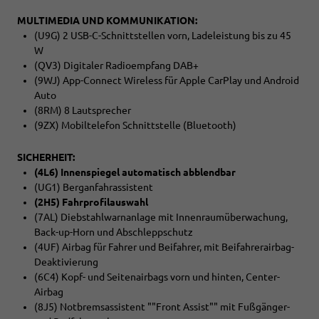
MULTIMEDIA UND KOMMUNIKATION:
(U9G) 2 USB-C-Schnittstellen vorn, Ladeleistung bis zu 45
W
(QV3) Digitaler Radioempfang DAB+
(9WJ) App-Connect Wireless für Apple CarPlay und Android
Auto
(8RM) 8 Lautsprecher
(9ZX) Mobiltelefon Schnittstelle (Bluetooth)
SICHERHEIT:
(4L6) Innenspiegel automatisch abblendbar
(UG1) Berganfahrassistent
(2H5) Fahrprofilauswahl
(7AL) Diebstahlwarnanlage mit Innenraumüberwachung,
Back-up-Horn und Abschleppschutz
(4UF) Airbag für Fahrer und Beifahrer, mit Beifahrerairbag-
Deaktivierung
(6C4) Kopf- und Seitenairbags vorn und hinten, Center-
Airbag
(8J5) Notbremsassistent ""Front Assist"" mit Fußgänger-