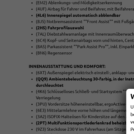
(EM2) Ablenkungs- und Müdigkeitserkennung
(4UF) Airbag für Fahrer und Beifahrer, mit Beifahre
(4L6) Innenspiegel automatisch abblendbar
(8J5) Notbremsassistent ""Front Assist"" mit Fußg
(2H5) Fahrprofilauswahl
(7AL) Diebstahlwarnanlage mit Innenraumüberwach
(6C4) Kopf- und Seitenairbags vorn und hinten, Cen
(8A5) Parkassistent ""Park Assist Pro"", inkl. Einpar
(8N6) Regensensor
INNENAUSSTATTUNG UND KOMFORT:
(6XT) Außenspiegel elektrisch einstell-, anklapp- 
(QQ9) Ambientebeleuchtung 30-farbig, in der Inst
durchleuchtet
(4K6) Schlüsselloses Schließ- und Startsystem ""Key
Verriegelung
(3PU) Vordersitze höheneinstellbar, ergoActive-Sitz
U
(6E3) Mittelarmlehne vorne höhen und längenverste
b
(3A2) ISOFIX-Halteösen für Kindersitze auf den äuß
v
(2PT) Multifunktionsportlederlenkrad beheizbar i
P
(9Z3) Steckdose 230 V im Fahrerhaus (am Sitzgeste