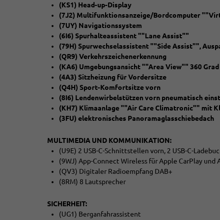
(KS1) Head-up-Display
(7J2) Multifunktionsanzeige/Bordcomputer ""Virt
(7UY) Navigationssystem
(6I6) Spurhalteassistent ""Lane Assist""
(79H) Spurwechselassistent ""Side Assist"", Aus
(QR9) Verkehrszeichenerkennung
(KA6) Umgebungsansicht ""Area View"" 360 Gra
(4A3) Sitzheizung für Vordersitze
(Q4H) Sport-Komfortsitze vorn
(8I6) Lendenwirbelstützen vorn pneumatisch einst
(KH7) Klimaanlage ""Air Care Climatronic"" mit K
(3FU) elektronisches Panoramaglasschiebedach
MULTIMEDIA UND KOMMUNIKATION:
(U9E) 2 USB-C-Schnittstellen vorn, 2 USB-C-Ladebuc
(9WJ) App-Connect Wireless für Apple CarPlay und 
(QV3) Digitaler Radioempfang DAB+
(8RM) 8 Lautsprecher
SICHERHEIT:
(UG1) Berganfahrassistent