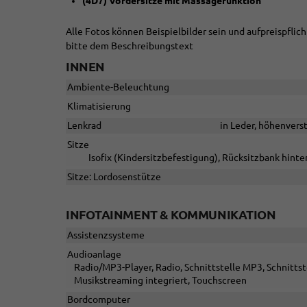
(4D7) Vordersitze mit Massagefunktion
Alle Fotos können Beispielbilder sein und aufpreispfli
bitte dem Beschreibungstext
INNEN
Ambiente-Beleuchtung
Klimatisierung
Lenkrad
in Leder, höhenvers
Sitze
Isofix (Kindersitzbefestigung), Rücksitzbank hinten
Sitze: Lordosenstütze
INFOTAINMENT & KOMMUNIKATION
Assistenzsysteme
Audioanlage
Radio/MP3-Player, Radio, Schnittstelle MP3, Schnittst
Musikstreaming integriert, Touchscreen
Bordcomputer