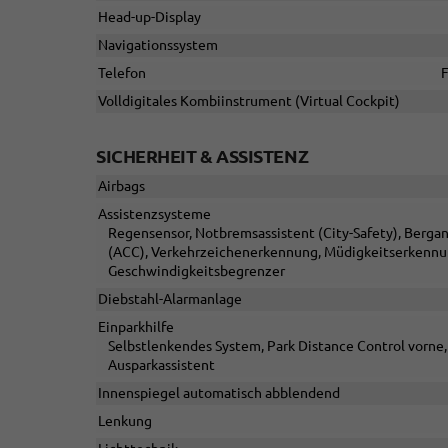
Head-up-Display
Navigationssystem
Telefon
F
Volldigitales Kombiinstrument (Virtual Cockpit)
SICHERHEIT & ASSISTENZ
Airbags
Assistenzsysteme
Regensensor, Notbremsassistent (City-Safety), Berga
(ACC), Verkehrzeichenerkennung, Müdigkeitserkennun
Geschwindigkeitsbegrenzer
Diebstahl-Alarmanlage
Einparkhilfe
Selbstlenkendes System, Park Distance Control vorne,
Ausparkassistent
Innenspiegel automatisch abblendend
Lenkung