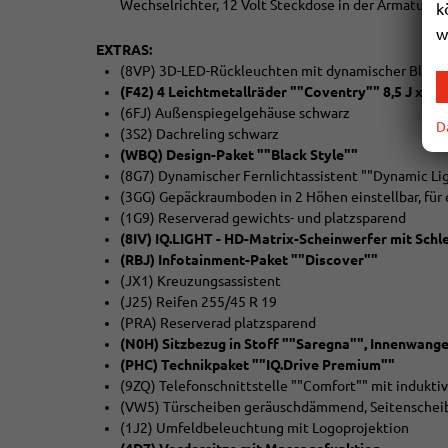
Wechselrichter, 12 Volt Steckdose in der Armature
k
w
EXTRAS:
(8VP) 3D-LED-Rückleuchten mit dynamischer Blink
(F42) 4 Leichtmetallräder ""Coventry"" 8,5 J x 19
(6FJ) Außenspiegelgehäuse schwarz
D
(3S2) Dachreling schwarz
(WBQ) Design-Paket ""Black Style""
(8G7) Dynamischer Fernlichtassistent ""Dynamic Lig
(3GG) Gepäckraumboden in 2 Höhen einstellbar, für
(1G9) Reserverad gewichts- und platzsparend
(8IV) IQ.LIGHT - HD-Matrix-Scheinwerfer mit Schl
(RBJ) Infotainment-Paket ""Discover""
(JX1) Kreuzungsassistent
(J25) Reifen 255/45 R 19
(PRA) Reserverad platzsparend
(N0H) Sitzbezug in Stoff ""Saregna"", Innenwange
(PHC) Technikpaket ""IQ.Drive Premium""
(9ZQ) Telefonschnittstelle ""Comfort"" mit indukti
(VW5) Türscheiben geräuschdämmend, Seitenschei
(1J2) Umfeldbeleuchtung mit Logoprojektion