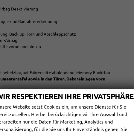
rairbag-Deaktivierung
änger- und Radfahrererkennung
ung, Back-up-Horn und Abschleppschutz
ter-Airbag
khilfe vorne und hinten
und beheizbar, auf Fahrerseite abblendend, Memory-Funktion
rumententafel sowie in den Türen, Dekoreinlagen vorn
less Access"", mit berührungsloser Ver- und Entriegelung, SAFE-
WIR RESPEKTIEREN IHRE PRIVATSPHÄRE
 auf der Fahrerseite
nsere Website setzt Cookies ein, um unsere Dienste für Sie
llbar
ereitzustellen. Hierbei berücksichtigen wir Ihre Auswahl und
eren Rücksitzen sowie auf dem Beifahrersitz, i-Size-kompatibel
erarbeiten nur die Daten für Marketing, Analytics und
nkl Schaltwippen
ersonalisierung, für die Sie uns Ihr Einverständnis geben. Sie
ll vorne links neben dem Handbremshebel) inkl. 300W