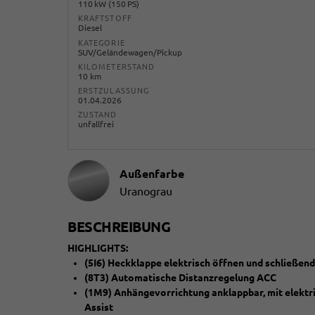
110 kW (150 PS)
KRAFTSTOFF
Diesel
KATEGORIE
SUV/Geländewagen/Pickup
KILOMETERSTAND
10 km
ERSTZULASSUNG
01.04.2026
ZUSTAND
unfallfrei
Außenfarbe
Uranograu
BESCHREIBUNG
HIGHLIGHTS:
(5I6) Heckklappe elektrisch öffnen und schließend
(8T3) Automatische Distanzregelung ACC
(1M9) Anhängevorrichtung anklappbar, mit elektris
Assist