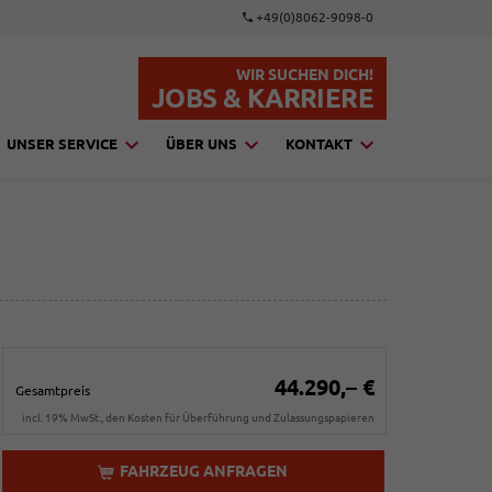
+49(0)8062-9098-0
WIR SUCHEN DICH!
JOBS & KARRIERE
UNSER SERVICE
ÜBER UNS
KONTAKT
44.290,– €
Gesamtpreis
incl. 19% MwSt., den Kosten für Überführung und Zulassungspapieren
FAHRZEUG ANFRAGEN