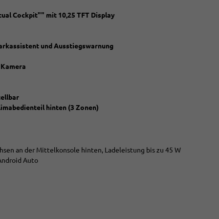
ual Cockpit"" mit 10,25 TFT Display
parkassistent und Ausstiegswarnung
d Kamera
ellbar
limabedienteil hinten (3 Zonen)
hsen an der Mittelkonsole hinten, Ladeleistung bis zu 45 W
Android Auto