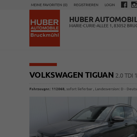
MEINE FAVORITEN (
0
)
REGISTRIEREN
LOGIN
HUBER AUTOMOBI
MARIE-CURIE-ALLEE 1, 83052 BR
VOLKSWAGEN TIGUAN
2.0 TDI
Fahrzeugnr.
:
112068
,
sofort lieferbar
, Landesversion: D - Deut