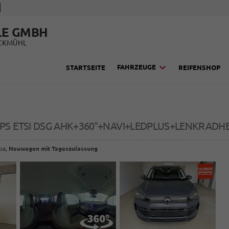
LE GMBH
UCKMÜHL
FAHRZEUGE
STARTSEITE
REIFENSHOP
50PS ETSI DSG AHK+360°+NAVI+LEDPLUS+LENKRADH
opa,
Neuwagen mit Tageszulassung