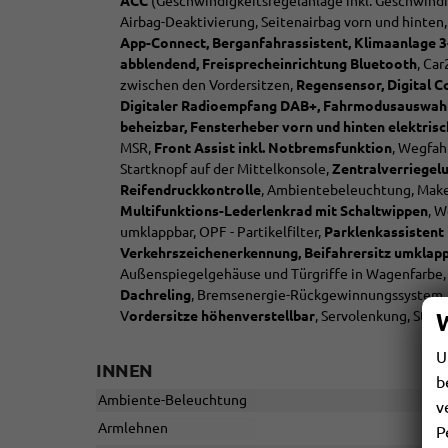
ACC
(Geschwindigkeitsregelanlage inkl. Geschwindig
Airbag-Deaktivierung, Seitenairbag vorn und hinte
App-Connect, Berganfahrassistent, Klimaanlage 3
abblendend, Freisprecheinrichtung Bluetooth
, Ca
zwischen den Vordersitzen,
Regensensor, Digital C
Digitaler Radioempfang DAB+, Fahrmodusauswahl, 
beheizbar, Fensterheber vorn und hinten elektrisc
MSR,
Front Assist inkl. Notbremsfunktion
, Wegfahr
Startknopf auf der Mittelkonsole,
Zentralverriegel
Reifendruckkontrolle
, Ambientebeleuchtung, Make-
Multifunktions-Lederlenkrad mit Schaltwippen
, W
umklappbar, OPF - Partikelfilter,
Parklenkassistent 
Verkehrszeichenerkennung, Beifahrersitz umklap
Außenspiegelgehäuse und Türgriffe in Wagenfarbe,
Dachreling
, Bremsenergie-Rückgewinnungssystem
V
ordersitze höhenverstellbar
, Servolenkung, Star
U
INNEN
b
Ambiente-Beleuchtung
v
Armlehnen
P