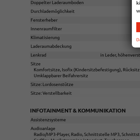
k
Doppelter Laderaumboden
w
Durchlademöglichkeit
Fensterheber
Innenraumfilter
Klimatisierung
D
Laderaumabdeckung
Lenkrad
in Leder, höhenvers
Sitze
Komfortsitze, Isofix (Kindersitzbefestigung), Rücksitzb
Umklappbarer Beifahrersitz
Sitze: Lordosenstütze
Sitze: Verstellbarkeit
INFOTAINMENT & KOMMUNIKATION
Assistenzsysteme
Audioanlage
Radio/MP3-Player, Radio, Schnittstelle MP3, Schnittst