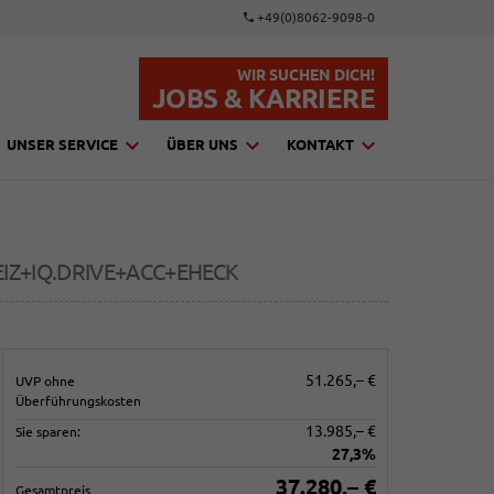
+49(0)8062-9098-0
WIR SUCHEN DICH!
JOBS & KARRIERE
UNSER SERVICE
ÜBER UNS
KONTAKT
EIZ+IQ.DRIVE+ACC+EHECK
51.265,– €
UVP ohne
Überführungskosten
13.985,– €
Sie sparen:
27,3%
37.280,– €
Gesamtpreis