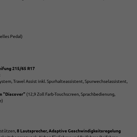
elles Pedal)
eifung 215/65 R17
t
ystem, Travel Assist inkl. Spurhalteassistent, Spurwechselassistent,
em "Discover"
(12,9 Zoll Farb-Touchscreen, Sprachbedienung,
e)
fstützen,
8 Lautsprecher, Adaptive Geschwindigkeitsregelung