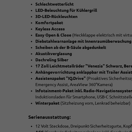
Schlechtwetterlicht
LED-Beleuchtung für Kühlergrill
3D-LED-Rückleuchten
Komfortpaket
Keyless Access
Easy Open & Close
(Heckklappe elektrisch mit virtu
Diebstahlwarnanlage mit Innenraumüberwachung
Scheiben ab der B-Säule abgedunkelt
Akustikverglasung
Dachreling Silber
17 Zoll Leichtmetallräder "Venezia" Schwarz, Ber
Anhängevorrichtung anklappbar mit Trailer Assis
Assistenzpaket "IQ.Drive"
(Proaktives Sicherheitss
Emergency Assist, AreaView 360°Kamera)
Infotainment-Paket inkl. Radio-Navigationssyst
Induktionsladen für Smartphone, USB-C Schnittstell
Winterpaket
(Sitzheizung vorn, Lenkrad beheizbar)
Serienausstattung:
12 Volt Steckdose, Dreipunkt-Sicherheitsgurte, Kop