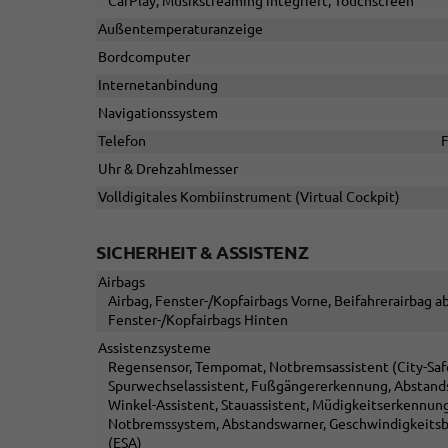
CarPlay, Musikstreaming integriert, Touchscreen
Außentemperaturanzeige
Bordcomputer
Internetanbindung
Navigationssystem
Telefon
F
Uhr & Drehzahlmesser
Volldigitales Kombiinstrument (Virtual Cockpit)
SICHERHEIT & ASSISTENZ
Airbags
Airbag, Fenster-/Kopfairbags Vorne, Beifahrerairbag ab
Fenster-/Kopfairbags Hinten
Assistenzsysteme
Regensensor, Tempomat, Notbremsassistent (City-Safet
Spurwechselassistent, Fußgängererkennung, Abstand
Winkel-Assistent, Stauassistent, Müdigkeitserkennun
Notbremssystem, Abstandswarner, Geschwindigkeitsb
(ESA)