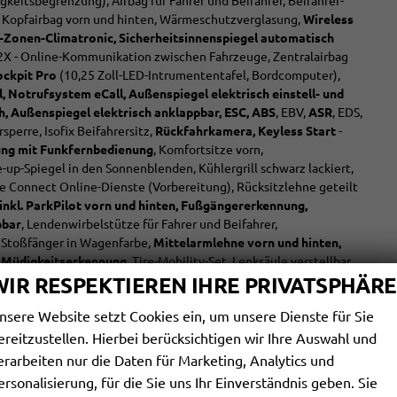
keitsbegrenzung), Airbag für Fahrer und Beifahrer, Beifahrer-
n, Kopfairbag vorn und hinten, Wärmeschutzverglasung,
Wireless
-Zonen-Climatronic, Sicherheitsinnenspiegel automatisch
r2X - Online-Kommunikation zwischen Fahrzeuge, Zentralairbag
ockpit Pro
(10,25 Zoll-LED-Intrumententafel, Bordcomputer),
Notrufsystem eCall, Außenspiegel elektrisch einstell- und
h, Außenspiegel elektrisch anklappbar, ESC, ABS
, EBV,
ASR
, EDS,
sperre, Isofix Beifahrersitz,
Rückfahrkamera, Keyless Start
-
ung mit Funkfernbedienung
, Komfortsitze vorn,
up-Spiegel in den Sonnenblenden, Kühlergrill schwarz lackiert,
e Connect Online-Dienste (Vorbereitung), Rücksitzlehne geteilt
inkl. ParkPilot vorn und hinten, Fußgängererkennung,
pbar
, Lendenwirbelstütze für Fahrer und Beifahrer,
 Stoßfänger in Wagenfarbe,
Mittelarmlehne vorn und hinten,
,
Müdigkeitserkennung
, Tire-Mobility-Set, Lenksäule verstellbar,
t-Stopp-Anlage
WIR RESPEKTIEREN IHRE PRIVATSPHÄRE
nsere Website setzt Cookies ein, um unsere Dienste für Sie
ereitzustellen. Hierbei berücksichtigen wir Ihre Auswahl und
vorhanden
erarbeiten nur die Daten für Marketing, Analytics und
Mittelarmlehne, Fahrer, Vorne und hinten
ersonalisierung, für die Sie uns Ihr Einverständnis geben. Sie