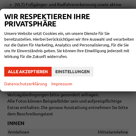
(VL7) Fußgänger- und Radfahrererkennung sowie aktive
Frontklappe
WIR RESPEKTIEREN IHRE
(Q2J) Komfortsitze vorn
PRIVATSPHÄRE
(8IU) LED-Scheinwerfer mit LED-Tagfahrlicht und
Kurvenfahrlicht
Unsere Website setzt Cookies ein, um unsere Dienste für Sie
(8WH) Nebelscheinwerfer und Abbiegelicht
bereitzustellen. Hierbei berücksichtigen wir Ihre Auswahl und verarbeiten
(PSN) Spurhalteassistent ""Lane Assist""
nur die Daten für Marketing, Analytics und Personalisierung, für die Sie
(8X1) Scheinwerfer-Reinigungsanlage
uns Ihr Einverständnis geben. Sie können Ihre Einwilligung jederzeit mit
Wirkung für die Zukunft widerrufen.
Garantieverlängerung gegen Aufpreis:
Auf 3 Jahre / max. 100.000 Km + 420 €
ALLE AKZEPTIEREN
EINSTELLUNGEN
Auf 4 Jahre / max. 100.000 Km + 555 €
Auf 5 Jahre / max. 100.000 Km + 790 €
Datenschutzerklärung
Impressum
Auf 5 Jahre / max. 200.000 Km + 1.099 €
Vertragsbedingungen bitte gesondert anfragen.
Alle Fotos können Beispielbilder sein und aufpreispflichtige
Extras enthalten. Die genaue Ausstattung entnehmen Sie bitte
dem Beschreibungstext
INNEN
Armlehnen
Mittelarmlehne