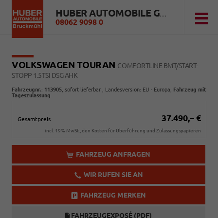
HUBER AUTOMOBILE GMBH
08062 9098 0
VOLKSWAGEN TOURAN
COMFORTLINE BMT/START-
STOPP 1.5TSI DSG AHK
Fahrzeugnr.
:
113905
,
sofort lieferbar
, Landesversion: EU - Europa,
Fahrzeug mit
Tageszulassung
37.490,– €
Gesamtpreis
incl. 19% MwSt., den Kosten für Überführung und Zulassungspapieren
FAHRZEUG ANFRAGEN
WIR RUFEN SIE AN
FAHRZEUG MERKEN
FAHRZEUGEXPOSÉ (PDF)