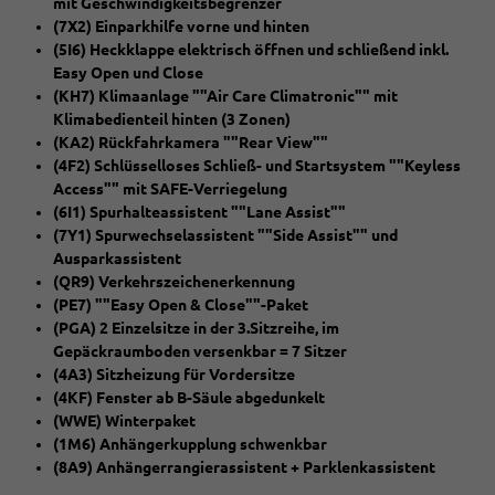
mit Geschwindigkeitsbegrenzer
(7X2) Einparkhilfe vorne und hinten
(5I6) Heckklappe elektrisch öffnen und schließend inkl.
Easy Open und Close
(KH7) Klimaanlage ""Air Care Climatronic"" mit
Klimabedienteil hinten (3 Zonen)
(KA2) Rückfahrkamera ""Rear View""
(4F2) Schlüsselloses Schließ- und Startsystem ""Keyless
Access"" mit SAFE-Verriegelung
(6I1) Spurhalteassistent ""Lane Assist""
(7Y1) Spurwechselassistent ""Side Assist"" und
Ausparkassistent
(QR9) Verkehrszeichenerkennung
(PE7) ""Easy Open & Close""-Paket
(PGA) 2 Einzelsitze in der 3.Sitzreihe, im
Gepäckraumboden versenkbar = 7 Sitzer
(4A3) Sitzheizung für Vordersitze
(4KF) Fenster ab B-Säule abgedunkelt
(WWE) Winterpaket
(1M6) Anhängerkupplung schwenkbar
(8A9) Anhängerrangierassistent + Parklenkassistent