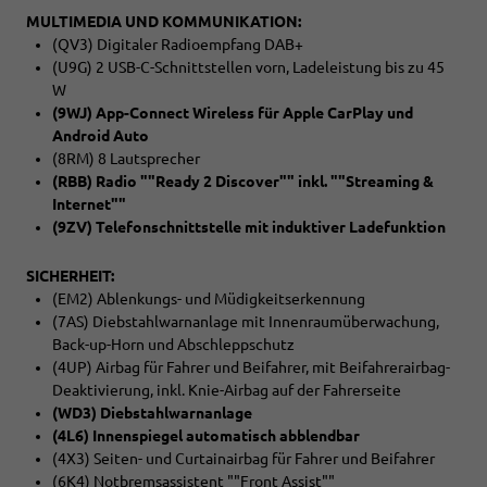
MULTIMEDIA UND KOMMUNIKATION:
(QV3) Digitaler Radioempfang DAB+
(U9G) 2 USB-C-Schnittstellen vorn, Ladeleistung bis zu 45
W
(9WJ) App-Connect Wireless für Apple CarPlay und
Android Auto
(8RM) 8 Lautsprecher
(RBB) Radio ""Ready 2 Discover"" inkl. ""Streaming &
Internet""
(9ZV) Telefonschnittstelle mit induktiver Ladefunktion
SICHERHEIT:
(EM2) Ablenkungs- und Müdigkeitserkennung
(7AS) Diebstahlwarnanlage mit Innenraumüberwachung,
Back-up-Horn und Abschleppschutz
(4UP) Airbag für Fahrer und Beifahrer, mit Beifahrerairbag-
Deaktivierung, inkl. Knie-Airbag auf der Fahrerseite
(WD3) Diebstahlwarnanlage
(4L6) Innenspiegel automatisch abblendbar
(4X3) Seiten- und Curtainairbag für Fahrer und Beifahrer
(6K4) Notbremsassistent ""Front Assist""