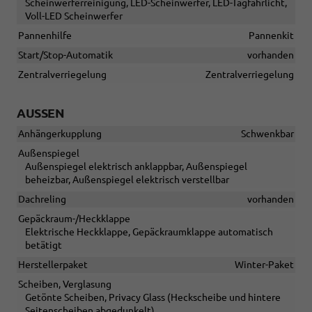
Scheinwerferreinigung, LED-Scheinwerfer, LED-Tagfahrlicht,
Voll-LED Scheinwerfer
Pannenhilfe
Pannenkit
Start/Stop-Automatik
vorhanden
Zentralverriegelung
Zentralverriegelung
AUSSEN
Anhängerkupplung
Schwenkbar
Außenspiegel
Außenspiegel elektrisch anklappbar, Außenspiegel
beheizbar, Außenspiegel elektrisch verstellbar
Dachreling
vorhanden
Gepäckraum-/Heckklappe
Elektrische Heckklappe, Gepäckraumklappe automatisch
betätigt
Herstellerpaket
Winter-Paket
Scheiben, Verglasung
Getönte Scheiben, Privacy Glass (Heckscheibe und hintere
Seitenscheiben abgedunkelt)