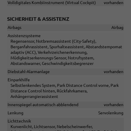
Volldigitales Kombiinstrument (Virtual Cockpit)
vorhanden
SICHERHEIT & ASSISTENZ
Airbags
Airbag
Assistenzsysteme
Regensensor, Notbremsassistent (City-Safety),
Berganfahrassistent, Spurhalteassistent, Abstandstempomat
adaptiv (ACC), Verkehrzeichenerkennung,
Müdigkeitserkennungs-Sensor, Notrufsystem,
Abstandswarner, Geschwindigkeitsbegrenzer
Diebstahl-Alarmanlage
vorhanden
Einparkhilfe
Selbstlenkendes System, Park Distance Control vorne, Park
Distance Control hinten, Rückfahrkamera,
Anhängerrangierassistent
Innenspiegel automatisch abblendend
vorhanden
Lenkung
Servolenkung
Lichttechnik
Kurvenlicht, Lichtsensor, Nebelscheinwerfer,