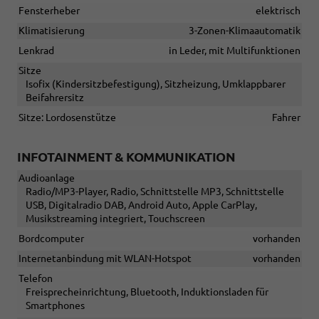
Fensterheber
elektrisch
Klimatisierung
3-Zonen-Klimaautomatik
Lenkrad
in Leder, mit Multifunktionen
Sitze
Isofix (Kindersitzbefestigung), Sitzheizung, Umklappbarer
Beifahrersitz
Sitze: Lordosenstütze
Fahrer
INFOTAINMENT & KOMMUNIKATION
Audioanlage
Radio/MP3-Player, Radio, Schnittstelle MP3, Schnittstelle
USB, Digitalradio DAB, Android Auto, Apple CarPlay,
Musikstreaming integriert, Touchscreen
Bordcomputer
vorhanden
Internetanbindung mit WLAN-Hotspot
vorhanden
Telefon
Freisprecheinrichtung, Bluetooth, Induktionsladen für
Smartphones