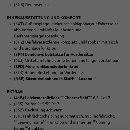
(8N6) Regensensor
INNENAUSSTATTUNG UND KOMFORT:
(6XT) Außenspiegel elektrisch anklappbar,auf Fahrerseite
abblendend,Umfeldbeleuchtung und
Beifahrerspiegelabsenkung
(3H2) Beifahrersitzlehne komplett umklappbar, mit Tisch-
und Durchladefunktion
(7P4) Lendenwirbelstütze für Vordersitze
(6E3) Mittelarmlehne vorne höhen und längenverstellbar
(2FD) Multifunktionslederlenkrad
(3L3) Höheneinstellung für Vordersitze
(N3F) Sitzmittelbahnen in Stoff ""Lasano""
EXTRAS:
(41B) Leichtmetallräder ""Chesterfield"" 6,5 J x 17
(J85) Reifen 215/55 R 17
(3S2) Dachreling schwarz
(8K3) Fahrlichtschaltung automatisch, mit Tagfahrlicht,
""Leaving home""-Funktion und manueller ""Coming
home""-Funktion