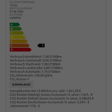
KILOMETERSTAND
10 km
ERSTZULASSUNG
01.06.2026
ZUSTAND
unfallfrei
Verbrauch kombiniert:
7,00 l/100km
Verbrauch Innenstadt:
8,90 l/100km
Verbrauch Stadtrand:
7,00 l/100km
Verbrauch Landstraße:
6,00 l/100km
Verbrauch Autobahn:
7,10 l/100km
CO
-Emissionen:
159,00 g/km
2
CO
-Klasse:
F
2
DOWNLOAD
Energiekosten bei 15.000 km pro Jahr:
1.831,20 €
CO2 Kosten (niedrig)
:
1.431,- €
(Kosten Durchschnitt 10 Jahre)
CO2 Kosten (mittel)
:
3.398,62 €
(Kosten Durchschnitt 10 Jahre)
CO2 Kosten (hoch)
:
5.247,- €
(Kosten Durchschnitt 10 Jahre)
Jahressteuer:
176,- €