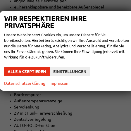
abgedunkelte Heckscheiben
el. heranklappbare und beheizbare Außenspiegel
Colorverglasung
WIR RESPEKTIEREN IHRE
PRIVATSPHÄRE
Licht und Sicht
LED-SCHEINWERFER (VOLL)
Unsere Website setzt Cookies ein, um unsere Dienste für Sie
Tagfahrlicht
bereitzustellen. Hierbei berücksichtigen wir Ihre Auswahl und verarbeiten
LED-Heckleuchten
nur die Daten für Marketing, Analytics und Personalisierung, für die Sie
Lichtautomatik
uns Ihr Einverständnis geben. Sie können Ihre Einwilligung jederzeit mit
Coming-Home-Funktion
Wirkung für die Zukunft widerrufen.
Leaving-Home-Funktion
NEBELSCHEINWERFER
ALLE AKZEPTIEREN
EINSTELLUNGEN
Technik
Datenschutzerklärung
Impressum
7-Gang-Automatikgetriebe
Bordcomputer
Außentemperaturanzeige
Servolenkung
ZV mit Funk-Fernverschließung
Zentralverriegelung
AUTO-HOLD-Funktion