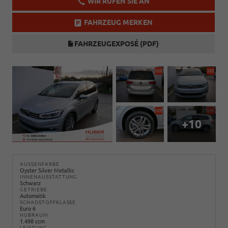
WIR RUFEN SIE AN
FAHRZEUG MERKEN
FAHRZEUGEXPOSÉ (PDF)
+10
AUSSENFARBE
Oyster Silver Metallic
INNENAUSSTATTUNG
Schwarz
GETRIEBE
Automatik
SCHADSTOFFKLASSE
Euro 6
HUBRAUM
1.498 ccm
LEISTUNG