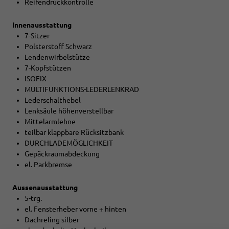
Reifendruckkontrolle
Innenausstattung
7-Sitzer
Polsterstoff Schwarz
Lendenwirbelstütze
7-Kopfstützen
ISOFIX
MULTIFUNKTIONS-LEDERLENKRAD
Lederschalthebel
Lenksäule höhenverstellbar
Mittelarmlehne
teilbar klappbare Rücksitzbank
DURCHLADEMÖGLICHKEIT
Gepäckraumabdeckung
el. Parkbremse
Aussenausstattung
5-trg.
el. Fensterheber vorne + hinten
Dachreling silber