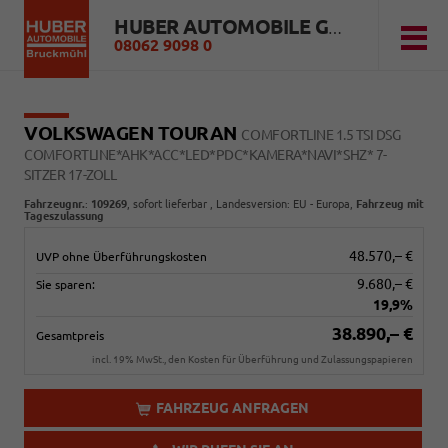
HUBER AUTOMOBILE GMBH
08062 9098 0
VOLKSWAGEN TOURAN
COMFORTLINE 1.5 TSI DSG
COMFORTLINE*AHK*ACC*LED*PDC*KAMERA*NAVI*SHZ* 7-
SITZER 17-ZOLL
Fahrzeugnr.
:
109269
,
sofort lieferbar
, Landesversion: EU - Europa,
Fahrzeug mit
Tageszulassung
48.570,– €
UVP ohne Überführungskosten
9.680,– €
Sie sparen:
19,9%
38.890,– €
Gesamtpreis
incl. 19% MwSt., den Kosten für Überführung und Zulassungspapieren
FAHRZEUG ANFRAGEN