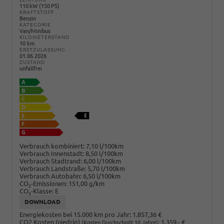
110 kW (150 PS)
KRAFTSTOFF
Benzin
KATEGORIE
Van/Minibus
KILOMETERSTAND
10 km
ERSTZULASSUNG
01.06.2026
ZUSTAND
unfallfrei
Verbrauch kombiniert:
7,10 l/100km
Verbrauch Innenstadt:
8,50 l/100km
Verbrauch Stadtrand:
6,00 l/100km
Verbrauch Landstraße:
5,70 l/100km
Verbrauch Autobahn:
6,50 l/100km
CO
-Emissionen:
151,00 g/km
2
CO
-Klasse:
E
2
DOWNLOAD
Energiekosten bei 15.000 km pro Jahr:
1.857,36 €
CO2 Kosten (niedrig)
:
1.359,- €
(Kosten Durchschnitt 10 Jahre)